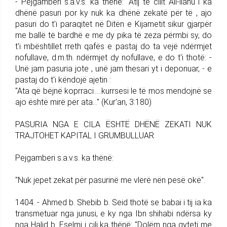
- Pejgamberi s.a.v.s. ka thënë: "Atij të cilit All-llahu i ka
dhënë pasuri por ky nuk ka dhënë zekatë për të , ajo
pasuri do t'i paraqitet në Ditën e Kijametit sikur gjarpër
me ballë të bardhë e me dy pika të zeza përmbi sy, do
t'i mbështillet rreth qafës e pastaj do ta vejë ndërmjet
nofullave, d.m.th. ndërmjet dy nofullave, e do t'i thotë: -
Unë jam pasuria jote , unë jam thesari yt i deponuar, - e
pastaj do t'i këndojë ajetin :
"Ata që bëjnë koprraci.....kurrsesi le të mos mendojnë se
ajo është mirë për ata..." (Kur'an, 3:180)
PASURIA NGA E CILA ËSHTË DHËNË ZEKATI NUK
TRAJTOHET KAPITAL I GRUMBULLUAR
Pejgamberi s.a.v.s. ka thënë:
"Nuk jepet zekat për pasurinë me vlerë nën pesë okë".
1404. - Ahmed b. Shebib b. Seid thotë se babai i tij ia ka
transmetuar nga junusi, e ky nga Ibn shihabi ndërsa ky
nga Halid b. Eselmi i cili ka thënë: "Dolëm nga qyteti me