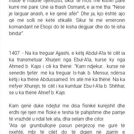
masë e madhe njerëzish, sikur të mos më kishin parë
kurrë më parë. Unë ia thash Osmanit, e ai më tha: "Nëse
je larguar anash, e ke qenë afër". Dhe ja, kjo është ajo
që më solli në këtë shkallë. Sikur të më emëronin
komandant në Etiopi do të kisha dëgjuar dhe do të isha
bindur".
1407. - Na ka treguar Ajjashi, e këtij Abdul-A'la të cilit ia
ka transmetuar Xhurjeri nga Ebul-A'la, kurse ky nga
Ahmed b. Kajsi i cili ka thënë: "Kam ndjekur... kurse në
senedin tjetër: më ka treguar Is-hak b. Mensur, ndërsa
këtij i ka thënë Abdussamed: Im atë më ka thënë: Na ka
rrëfyer Xhurejri, të cilit i ka kumtuar Ebu-l-A'la b. Shihhar,
se u ka thënë Ahnef b. Kajs:
Kam qenë duke ndejtur me disa fisnikë kurejshit dhe
erdhi një njeri me flokë e tesha të pahijshme dhe pamje
të vrazhdë u ndal tek ata, dha selam dhe citoi:
"Ata që grumbullojnë pasuri përgëzoji me gurë të
nxehtë, mbi të cilët do të digjen në zjarrin e