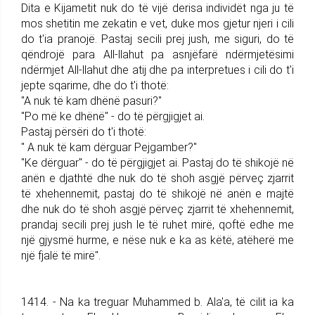
Dita e Kijametit nuk do të vijë derisa individët nga ju të
mos shetitin me zekatin e vet, duke mos gjetur njeri i cili
do t'ia pranojë. Pastaj secili prej jush, me siguri, do të
qëndrojë para All-llahut pa asnjëfarë ndërmjetësimi
ndërmjet All-llahut dhe atij dhe pa interpretues i cili do t'i
jepte sqarime, dhe do t'i thotë:
"A nuk të kam dhënë pasuri?"
"Po më ke dhënë" - do të përgjigjet ai.
Pastaj përsëri do t'i thotë:
" A nuk të kam dërguar Pejgamber?"
"Ke dërguar" - do të përgjigjet ai. Pastaj do të shikojë në
anën e djathtë dhe nuk do të shoh asgjë përveç zjarrit
të xhehennemit, pastaj do të shikojë në anën e majtë
dhe nuk do të shoh asgjë përveç zjarrit të xhehennemit,
prandaj secili prej jush le të ruhet mirë, qoftë edhe me
një gjysmë hurme, e nëse nuk e ka as këtë, atëherë me
një fjalë të mirë".
1414. - Na ka treguar Muhammed b. Ala'a, të cilit ia ka