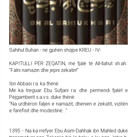
Sahihul Buhari - në gjuhën shqipe KREU - IV-
KAPITULLI PËR ZEQATIN, me fjalë të All-llahut xh.ah.:
"Falni namazin dhe jepni zekatin!"
Ibn Abbasi r.a. ka thënë:
Më ka treguar Ebu Sufjani r.a. dhe përmendi fjalët e
Pejgamberit s.a.v.s. duke thënë:
"Na urdhëron faljen e namazit, dhënien e zekatit, vizitën
e farefisit dhe modestinë...."
1395. - Na ka rrëfyer Ebu Asim-Dahhak ibn Mahled duke