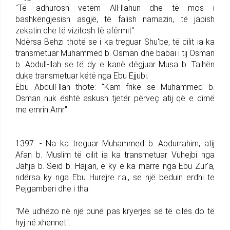
"Të adhurosh vetëm All-llahun dhe të mos i
bashkëngjesish asgjë, të falish namazin, të japish
zekatin dhe të vizitosh të afërmit".
Ndërsa Behzi thotë se i ka treguar Shu'be, të cilit ia ka
transmetuar Muhammed b. Osman dhe babai i tij Osman
b. Abdull-llah se të dy e kanë dëgjuar Musa b. Talhën
duke transmetuar këtë nga Ebu Ejjubi.
Ebu Abdull-llah thotë: "Kam frikë se Muhammed b.
Osman nuk është askush tjetër përveç atij që e dimë
me emrin Amr".
1397. - Na ka treguar Muhammed b. Abdurrahim, atij
Afan b. Muslim të cilit ia ka transmetuar Vuhejbi nga
Jahja b. Seid b. Hajjan, e ky e ka marrë nga Ebu Zur'a,
ndërsa ky nga Ebu Hurejre r.a., se një beduin erdhi te
Pejgamberi dhe i tha:
"Më udhëzo në një punë pas kryerjes së të cilës do të
hyj në xhennet".