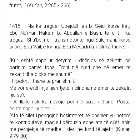
frutet,..." (Kur'an, 2:265 - 266)
1415. - Na ka treguar Ubejdull-llah b. Seid, kurse këtij
Ebu Nu'man Hakem b. Abdullah el-Basri, të cilit i ka
treguar Shu'be, i cili transmetonte nga Sulejmani, kurse
ai prej Ebu Vail, e ky nga Ebu Mesudi r.a. i cili ka thënë:
"Kur është shpallur detyrimi i dhënies së zekatit, ne
bartnim barrët tona. Erdhi një njeri dhe në emër të
zekatit dha diçka më shumë".
- Hipokrit - thanë të pranishmit.
Më vonë erdhi një njeri tjetër i cili dha në emër të zekatit
një sa'ë.
- All-llahu nuk ka nevojë për një sa'a, i thanë. Pastaj
është shpallur ajeti:
"Ata të cilët i pengojnë besimtarët në dhënien vullnetare
të kontributeve, madje i përbuzin edhe ata të cilët japin
me përpjekje të madhe..." deri në fund të ajetit. (Kur'an
9:79-80)