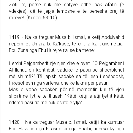
Zoti im, përse nuk më shtyve edhe pak afatin (e
vdekjes), që të jepja lëmoshë e të bëhesha prej të
mirëve!" (Kur'an, 63: 10).
1419. - Na ka treguar Musa b. Ismail, e këtij Abdulvahid
nëpërmjet Umara b. Ka'kasë, të cilit ia ka transmetuar
Ebu Zur'a nga Ebu Hurejre r.a. se ka thënë:
I erdhi Pejgamberit një njeri dhe e pyeti: "O Pejgamber i
All-llahut, cili kontribut, sadakë, e pasurisë shpërblehet
më shumë?" Të japish sadakë sa të jesh i shëndosh,
frikësohesh nga varfëria, dhe ke lakmi për pasuri.
Mos e vono sadakën për në momentin kur të vjen
shpirti në fyt, e të thuash: "Këtë këtij, e atij tjetrit këtë,
ndërsa pasuria më nuk është e ytja".
1420. - Na ka treguar Musa b. Ismail, këtij i ka kumtuar
Ebu Havane nga Firasi e ai nga Sha'bi, ndërsa ky nga