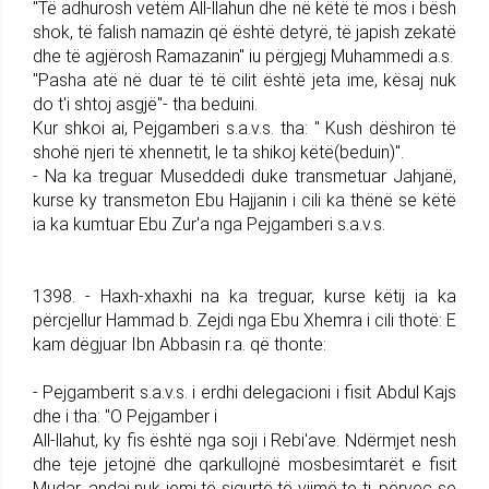
"Të adhurosh vetëm All-llahun dhe në këtë të mos i bësh
shok, të falish namazin që është detyrë, të japish zekatë
dhe të agjërosh Ramazanin" iu përgjegj Muhammedi a.s.
"Pasha atë në duar të të cilit është jeta ime, kësaj nuk
do t'i shtoj asgjë"- tha beduini.
Kur shkoi ai, Pejgamberi s.a.v.s. tha: " Kush dëshiron të
shohë njeri të xhennetit, le ta shikoj këtë(beduin)".
- Na ka treguar Museddedi duke transmetuar Jahjanë,
kurse ky transmeton Ebu Hajjanin i cili ka thënë se këtë
ia ka kumtuar Ebu Zur'a nga Pejgamberi s.a.v.s.
1398. - Haxh-xhaxhi na ka treguar, kurse këtij ia ka
përcjellur Hammad b. Zejdi nga Ebu Xhemra i cili thotë: E
kam dëgjuar Ibn Abbasin r.a. që thonte:
- Pejgamberit s.a.v.s. i erdhi delegacioni i fisit Abdul Kajs
dhe i tha: "O Pejgamber i
All-llahut, ky fis është nga soji i Rebi'ave. Ndërmjet nesh
dhe teje jetojnë dhe qarkullojnë mosbesimtarët e fisit
Mudar, andaj nuk jemi të sigurtë të vijmë te ti, përveç se