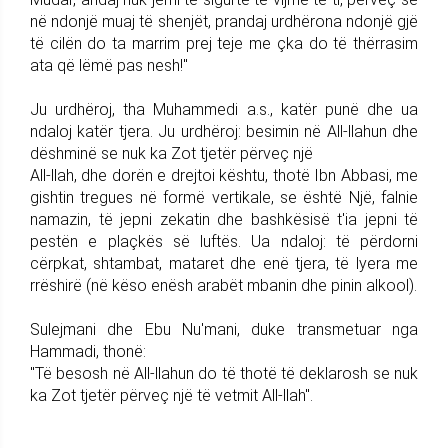
në ndonjë muaj të shenjët, prandaj urdhërona ndonjë gjë
të cilën do ta marrim prej teje me çka do të thërrasim
ata që lëmë pas nesh!"
Ju urdhëroj, tha Muhammedi a.s., katër punë dhe ua
ndaloj katër tjera. Ju urdhëroj: besimin në All-llahun dhe
dëshminë se nuk ka Zot tjetër përveç një
All-llah, dhe dorën e drejtoi kështu, thotë Ibn Abbasi, me
gishtin tregues në formë vertikale, se është Një, falnie
namazin, të jepni zekatin dhe bashkësisë t'ia jepni të
pestën e plaçkës së luftës. Ua ndaloj: të përdorni
cërpkat, shtambat, mataret dhe enë tjera, të lyera me
rrëshirë (në këso enësh arabët mbanin dhe pinin alkool).
Sulejmani dhe Ebu Nu'mani, duke transmetuar nga
Hammadi, thonë:
"Të besosh në All-llahun do të thotë të deklarosh se nuk
ka Zot tjetër përveç një të vetmit All-llah".