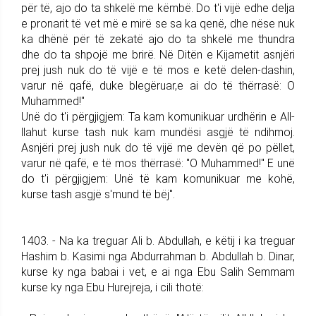
për të, ajo do ta shkelë me këmbë. Do t'i vijë edhe delja
e pronarit të vet më e mirë se sa ka qenë, dhe nëse nuk
ka dhënë për të zekatë ajo do ta shkelë me thundra
dhe do ta shpojë me brirë. Në Ditën e Kijametit asnjëri
prej jush nuk do të vijë e të mos e ketë delen-dashin,
varur në qafë, duke blegëruar,e ai do të thërrasë: O
Muhammed!"
Unë do t'i përgjigjem: Ta kam komunikuar urdhërin e All-
llahut kurse tash nuk kam mundësi asgjë të ndihmoj.
Asnjëri prej jush nuk do të vijë me devën që po pëllet,
varur në qafë, e të mos thërrasë: "O Muhammed!" E unë
do t'i përgjigjem: Unë të kam komunikuar me kohë,
kurse tash asgjë s'mund të bëj".
1403. - Na ka treguar Ali b. Abdullah, e këtij i ka treguar
Hashim b. Kasimi nga Abdurrahman b. Abdullah b. Dinar,
kurse ky nga babai i vet, e ai nga Ebu Salih Semmam
kurse ky nga Ebu Hurejreja, i cili thotë: