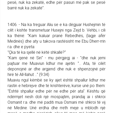
pesë, nuk ka zekatë, edhe për pasuri më pak se pesë
barrë nuk ka zekatë".
1406. - Na ka treguar Aliu se e ka dëgjuar Hushejmin të
cilit i kishte transmetuar Husejni nga Zejd b. Vehbi, i cili
ka thënë: "Kam kaluar pranë Rebedhës, (lagje afër
Medinës) dhe aty u takova rastësisht me Ebu Dherr-rrin
r.a. dhe e pyeta:
"Çka të ka sjellë në këtë shkallë?"
"Kam qenë në Siri" - mu përgjegj ai - "dhe nuk jemi
pajtuar me Muaviun lidhur me ajetin: "... Ata, të cilët
deponojnë ar dhe argjend dhe nuk e shpenzojnë për
hirë të All-llahut ..." (9:34)
Muaviu ngul këmbë se ky ajet është shpallur lidhur me
rastin e hebrejve dhe të krishterëve, kurse unë po them:
"Është shpallur edhe për ne edhe për ata". Kështu që
ndërmjet nesh doli një mospajtim, prandaj ai i shkroi
Osmanit r.a. dhe më paditi mua Osmani më shkroi të vij
në Medine. Unë erdha dhe rreth meje u mblodh një