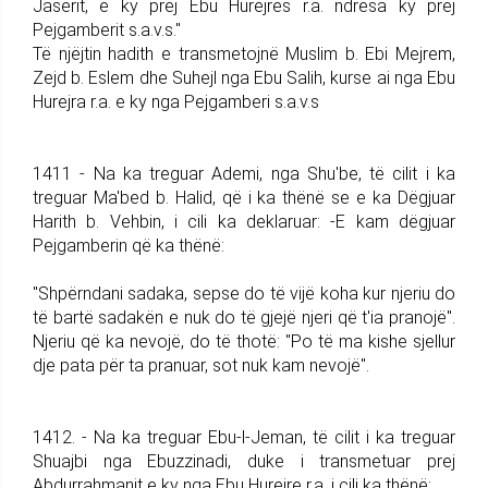
Jaserit, e ky prej Ebu Hurejres r.a. ndrësa ky prej
Pejgamberit s.a.v.s."
Të njëjtin hadith e transmetojnë Muslim b. Ebi Mejrem,
Zejd b. Eslem dhe Suhejl nga Ebu Salih, kurse ai nga Ebu
Hurejra r.a. e ky nga Pejgamberi s.a.v.s
1411 - Na ka treguar Ademi, nga Shu'be, të cilit i ka
treguar Ma'bed b. Halid, që i ka thënë se e ka Dëgjuar
Harith b. Vehbin, i cili ka deklaruar: -E kam dëgjuar
Pejgamberin që ka thënë:
"Shpërndani sadaka, sepse do të vijë koha kur njeriu do
të bartë sadakën e nuk do të gjejë njeri që t'ia pranojë".
Njeriu që ka nevojë, do të thotë: "Po të ma kishe sjellur
dje pata për ta pranuar, sot nuk kam nevojë".
1412. - Na ka treguar Ebu-l-Jeman, të cilit i ka treguar
Shuajbi nga Ebuzzinadi, duke i transmetuar prej
Abdurrahmanit e ky nga Ebu Hurejre r.a. i cili ka thënë: