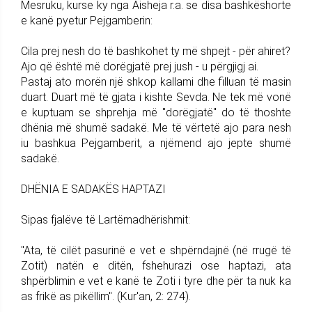
Mesruku, kurse ky nga Aisheja r.a. se disa bashkëshorte
e kanë pyetur Pejgamberin:
Cila prej nesh do të bashkohet ty më shpejt - për ahiret?
Ajo që është më dorëgjatë prej jush - u përgjigj ai.
Pastaj ato morën një shkop kallami dhe filluan të masin
duart. Duart më të gjata i kishte Sevda. Ne tek më vonë
e kuptuam se shprehja më "dorëgjatë" do të thoshte
dhënia më shumë sadakë. Me të vërtetë ajo para nesh
iu bashkua Pejgamberit, a njëmend ajo jepte shumë
sadakë.
DHËNIA E SADAKËS HAPTAZI
Sipas fjalëve të Lartëmadhërishmit:
"Ata, të cilët pasurinë e vet e shpërndajnë (në rrugë të
Zotit) natën e ditën, fshehurazi ose haptazi, ata
shpërblimin e vet e kanë te Zoti i tyre dhe për ta nuk ka
as frikë as pikëllim". (Kur'an, 2: 274).