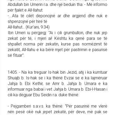
Abdullah bin Umerin r.a. dhe një beduin tha: - Më informo
për fjalët e All-llahut:
-....Ata të cilët deponojnë ar dhe argjend dhe nuk e
shpenzojnë për hirë të
All-llahut... (Kur'ani, 9:34)
Ibn Umeri iu përgjegj: "Ai i cili grumbullon, dhe nuk jep
zekat për të, i mjeri ai! Kështu ka qenë para se të
shpallet norma për zekatin, kurse pas normëzimit të
zekatit, All-llahu e ka bërë mjet për pastrimin e pasurisë
së fituar".
1405. - Na ka treguar Is-hak bin Jezid, atij i ka kumtuar
Shuajb b. Is-hak se i ka thënë Evzai se e ka lajmëruar
Jahja b. Ebi Kethir, se Amr b. Jahja b. Umara e ka
informuar nga babai i vet Jahja b. Umara b. Ebi-l-Hasan i
cili ka dëgjuar Ebu Seidin r.a. duke thënë:
- Pejgamberi s.a.v.s. ka thënë: "Për pasurinë me vlerë
nën pesë okë nuk jepet zekatë, për deve, më pak se