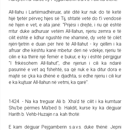
All-llahu i Lartëmadhëruar, atë ditë kur nuk do të ketë
hijë tjetër përveç hijes së Tij, shtatë vetë do t'i vendosë
në hijen e vet, e ata janë: "Prijësi i drejtë, i riu që është
rritur duke adhuruar vetëm All-llahun, njeriu zemra e të
cilit është e lidhur ngushtë me xhaminë, dy vetë të cilët
njëri-tjetrin e duan për hirë të All-llahut - ky qëllim i ka
afruar dhe kështu kanë mbetur deri në vdekje; njeriu të
cilin e ka thirrë një femër e bukur, e ky i është përgjigjur
"I frikësohem All-llahut", dhe njeriun i cili ka ndarë
pasurinë e vet aq fshehtë, sa që nuk e ka ditur dora e
majtë se çka ka dhënë e djadhta, si edhe njeriu i cili kur
e ka kujtuar All-llahun në vetmi, ka qarë".
1424. - Na ka treguar Ali b. Xha'd të cilit i ka kumtuar
Shu'be përmes Ma'bed b. Halidit, kurse ky ka dëgjuar
Harith b. Vehb-Huzajin r.a. kah thotë:
E kam dëgjuar Pejgamberin s.a.v.s. duke thënë: Jepni