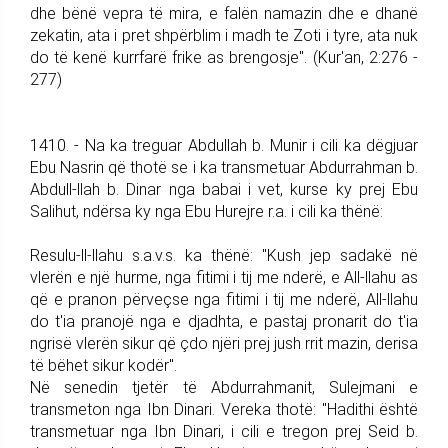
dhe bënë vepra të mira, e falën namazin dhe e dhanë
zekatin, ata i pret shpërblim i madh te Zoti i tyre, ata nuk
do të kenë kurrfarë frike as brengosje". (Kur'an, 2:276 -
277)
1410. - Na ka treguar Abdullah b. Munir i cili ka dëgjuar
Ebu Nasrin që thotë se i ka transmetuar Abdurrahman b.
Abdull-llah b. Dinar nga babai i vet, kurse ky prej Ebu
Salihut, ndërsa ky nga Ebu Hurejre r.a. i cili ka thënë:
Resulu-ll-llahu s.a.v.s. ka thënë: "Kush jep sadakë në
vlerën e një hurme, nga fitimi i tij me nderë, e All-llahu as
që e pranon përveçse nga fitimi i tij me nderë, All-llahu
do t'ia pranojë nga e djadhta, e pastaj pronarit do t'ia
ngrisë vlerën sikur që çdo njëri prej jush rrit mazin, derisa
të bëhet sikur kodër".
Në senedin tjetër të Abdurrahmanit, Sulejmani e
transmeton nga Ibn Dinari. Vereka thotë: "Hadithi është
transmetuar nga Ibn Dinari, i cili e tregon prej Seid b.