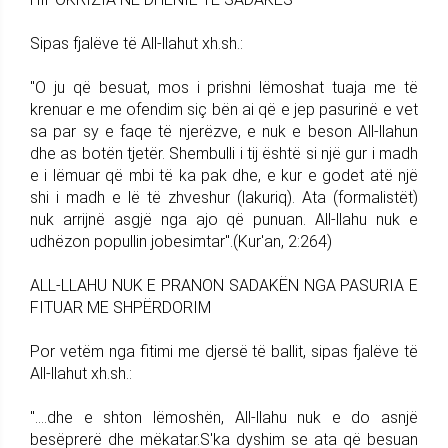
Sipas fjalëve të All-llahut xh.sh.:
"O ju që besuat, mos i prishni lëmoshat tuaja me të
krenuar e me ofendim siç bën ai që e jep pasurinë e vet
sa par sy e faqe të njerëzve, e nuk e beson All-llahun
dhe as botën tjetër. Shembulli i tij është si një gur i madh
e i lëmuar që mbi të ka pak dhe, e kur e godet atë një
shi i madh e lë të zhveshur (lakuriq). Ata (formalistët)
nuk arrijnë asgjë nga ajo që punuan. All-llahu nuk e
udhëzon popullin jobesimtar".(Kur'an, 2:264)
ALL-LLAHU NUK E PRANON SADAKËN NGA PASURIA E
FITUAR ME SHPËRDORIM
Por vetëm nga fitimi me djersë të ballit, sipas fjalëve të
All-llahut xh.sh.:
"....dhe e shton lëmoshën, All-llahu nuk e do asnjë
besëprerë dhe mëkatar.S'ka dyshim se ata që besuan