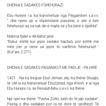
DHËNIA E SADAKËS FSHEHURAZI
Ebu Hurejre r.a. ka transmetuar nga Pejgamberi s.a.v.s.
"...dhe njeriu që e shpërndanë pasurinë, e atë e bën
fshehurazi aq sa nuk din e majta se ç'ka bërë e djathta".
Ndërsa fjalët e All-llahut janë:
"Bukur është kur jepni sadakë haptazi, por është më
mirë për ju nëse ua jepni të varfërve fshehurazi!..."
(Kur'ani, 2:271)
DHËNIA E SADAKËS PASANIKUT ME PADIJE - PA HIRË
1421. - Na ka treguar Ebul-Jeman, atij i ka thënë Shuajbi,
të cilit ia ka transmetuar Ebuzzinad, nga A'rexh, e ai nga
Ebu Hurejre r.a. se Resulull-llahu s.a.v.s. ka thënë:
Një njeri ka thënë: "Pasha Zotin, tash do të jap sadakë".
Pastaj e dha sadakën por ra në dorë të vjedhësit. Të