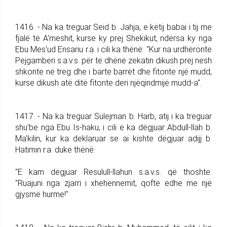
1416. - Na ka treguar Seid b. Jahja, e këtij babai i tij me
fjalë të A'meshit, kurse ky prej Shekikut, ndërsa ky nga
Ebu Mes'ud Ensariu r.a. i cili ka thënë: "Kur na urdhëronte
Pejgamberi s.a.v.s. për të dhënë zekatin dikush prej nesh
shkonte në treg dhe i barte barrët dhe fitonte një mudd,
kurse dikush atë ditë fitonte deri njëqindmijë mudd-a".
1417. - Na ka treguar Sulejman b. Harb, atij i ka treguar
shu'be nga Ebu Is-haku, i cili e ka dëgjuar Abdull-llah b.
Ma'kilin, kur ka deklaruar se ai kishte dëgjuar adijj b.
Hatimin r.a. duke thënë:
"E kam dëgjuar Resulull-llahun s.a.v.s. që thoshte:
"Ruajuni nga zjarri i xhehennemit, qoftë edhe me një
gjysmë hurme!"