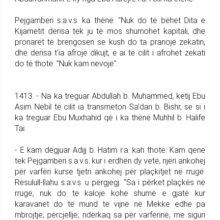
Pejgamberi s.a.v.s. ka thënë: "Nuk do të bëhet Dita e
Kijametit derisa tek ju të mos shumohet kapitali, dhe
pronarët të brengosen se kush do ta pranojë zekatin,
dhe derisa t'ia afrojë dikujt, e ai të cilit i afrohet zekati
do të thotë: "Nuk kam nevojë".
1413. - Na ka treguar Abdullah b. Muhammed, këtij Ebu
Asim Nebil të cilit ia transmeton Sa'dan b. Bishr, se si i
ka treguar Ebu Muxhahid që i ka thënë Muhhil b. Halife
Tai:
- E kam dëgjuar Adijj b. Hatim r.a. kah thotë: Kam qenë
tek Pejgamberi s.a.v.s. kur i erdhën dy vetë, njëri ankohej
për varfëri kurse tjetri ankohej për plaçkitjet në rrugë.
Resulull-llahu s.a.v.s. u përgjegj: "Sa i përket plaçkës në
rrugë, nuk do të kalojë kohë shumë e gjatë kur
karavanët do të mund të vijnë në Mekke edhe pa
mbrojtje, përcjellje; ndërkaq sa për varfërinë, me siguri