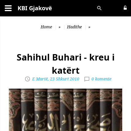
KBI Gjakovë
Kërko
Home
»
Hadithe
»
Sahihul Buhari - kreu i
katërt
E Martë, 23 Shkurt 2010
0 komente