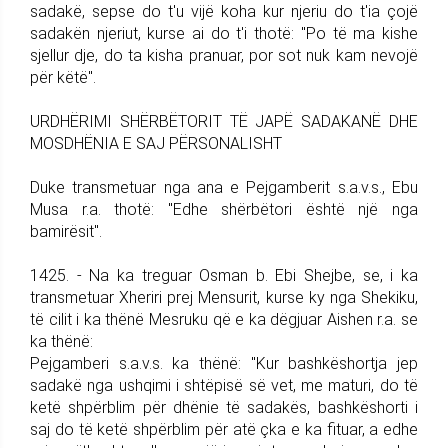
sadakë, sepse do t'u vijë koha kur njeriu do t'ia çojë
sadakën njeriut, kurse ai do t'i thotë: "Po të ma kishe
sjellur dje, do ta kisha pranuar, por sot nuk kam nevojë
për këtë".
URDHËRIMI SHËRBËTORIT TË JAPË SADAKANË DHE
MOSDHËNIA E SAJ PËRSONALISHT
Duke transmetuar nga ana e Pejgamberit s.a.v.s., Ebu
Musa r.a. thotë: "Edhe shërbëtori është një nga
bamirësit".
1425. - Na ka treguar Osman b. Ebi Shejbe, se, i ka
transmetuar Xheriri prej Mensurit, kurse ky nga Shekiku,
të cilit i ka thënë Mesruku që e ka dëgjuar Aishen r.a. se
ka thënë:
Pejgamberi s.a.v.s. ka thënë: "Kur bashkëshortja jep
sadakë nga ushqimi i shtëpisë së vet, me maturi, do të
ketë shpërblim për dhënie të sadakës, bashkëshorti i
saj do të ketë shpërblim për atë çka e ka fituar, a edhe