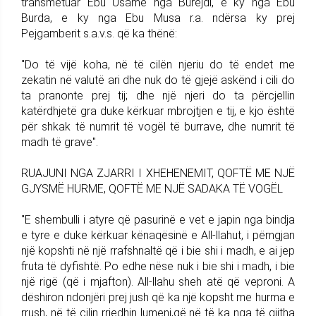
transmetuar Ebu Usame nga Burejdi, e ky nga Ebu
Burda, e ky nga Ebu Musa r.a. ndërsa ky prej
Pejgamberit s.a.v.s. që ka thënë:
"Do të vijë koha, në të cilën njeriu do të endet me
zekatin në valutë ari dhe nuk do të gjejë askënd i cili do
ta pranonte prej tij; dhe një njeri do ta përcjellin
katërdhjetë gra duke kërkuar mbrojtjen e tij, e kjo është
për shkak të numrit të vogël të burrave, dhe numrit të
madh të grave".
RUAJUNI NGA ZJARRI I XHEHENEMIT, QOFTË ME NJË
GJYSMË HURME, QOFTË ME NJË SADAKA TË VOGËL
"E shembulli i atyre që pasurinë e vet e japin nga bindja
e tyre e duke kërkuar kënaqësinë e All-llahut, i përngjan
një kopshti në një rrafshnaltë që i bie shi i madh, e ai jep
fruta të dyfishtë. Po edhe nëse nuk i bie shi i madh, i bie
një rigë (që i mjafton). All-llahu sheh atë që veproni. A
dëshiron ndonjëri prej jush që ka një kopsht me hurma e
rrush, në të cilin rrjedhin lumenj,që në të ka nga të gjitha