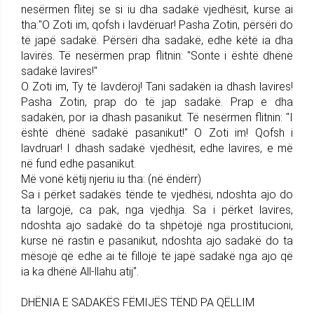
nesërmen flitej se si iu dha sadakë vjedhësit, kurse ai
tha:"O Zoti im, qofsh i lavdëruar! Pasha Zotin, përsëri do
të japë sadakë. Përsëri dha sadakë, edhe këtë ia dha
lavirës. Të nesërmen prap flitnin: "Sonte i është dhënë
sadakë lavires!"
O Zoti im, Ty të lavdëroj! Tani sadakën ia dhash lavires!
Pasha Zotin, prap do të jap sadakë. Prap e dha
sadakën, por ia dhash pasanikut. Të nesërmen flitnin: "I
është dhënë sadakë pasanikut!" O Zoti im! Qofsh i
lavdruar! I dhash sadakë vjedhësit, edhe lavires, e më
në fund edhe pasanikut.
Më vonë këtij njeriu iu tha: (në ëndërr)
Sa i përket sadakës tënde te vjedhësi, ndoshta ajo do
ta largojë, ca pak, nga vjedhja. Sa i përket lavires,
ndoshta ajo sadakë do ta shpëtojë nga prostitucioni,
kurse në rastin e pasanikut, ndoshta ajo sadakë do ta
mësojë që edhe ai të fillojë të japë sadakë nga ajo që
ia ka dhënë All-llahu atij".
DHËNIA E SADAKËS FËMIJËS TËND PA QËLLIM