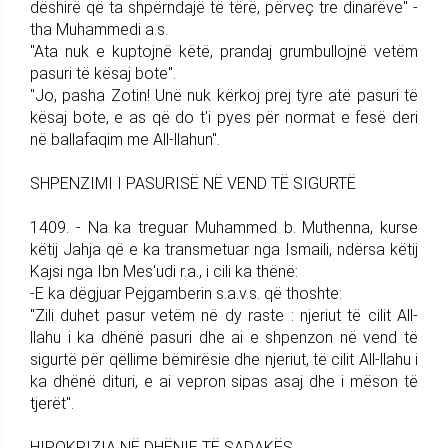
dëshirë që ta shpërndajë të tërë, përveç tre dinarëve" -
tha Muhammedi a.s.
"Ata nuk e kuptojnë këtë, prandaj grumbullojnë vetëm
pasuri të kësaj bote".
"Jo, pasha Zotin! Unë nuk kërkoj prej tyre atë pasuri të
kësaj bote, e as që do t'i pyes për normat e fesë deri
në ballafaqim me All-llahun".
SHPENZIMI I PASURISË NË VEND TË SIGURTË
1409. - Na ka treguar Muhammed b. Muthenna, kurse
këtij Jahja që e ka transmetuar nga Ismaili, ndërsa këtij
Kajsi nga Ibn Mes'udi r.a., i cili ka thënë:
-E ka dëgjuar Pejgamberin s.a.v.s. që thoshte:
"Zili duhet pasur vetëm në dy raste : njeriut të cilit All-
llahu i ka dhënë pasuri dhe ai e shpenzon në vend të
sigurtë për qëllime bëmirësie dhe njeriut, të cilit All-llahu i
ka dhënë dituri, e ai vepron sipas asaj dhe i mëson të
tjerët".
HIPOKRIZIA NË DHËNIE TË SADAKËS