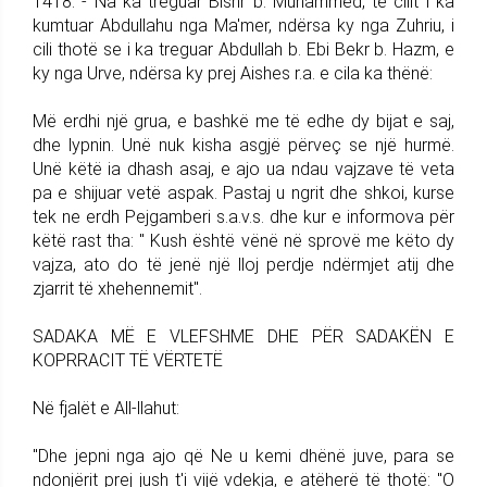
1418. - Na ka treguar Bishr b. Muhammed, të cilit i ka
kumtuar Abdullahu nga Ma'mer, ndërsa ky nga Zuhriu, i
cili thotë se i ka treguar Abdullah b. Ebi Bekr b. Hazm, e
ky nga Urve, ndërsa ky prej Aishes r.a. e cila ka thënë:
Më erdhi një grua, e bashkë me të edhe dy bijat e saj,
dhe lypnin. Unë nuk kisha asgjë përveç se një hurmë.
Unë këtë ia dhash asaj, e ajo ua ndau vajzave të veta
pa e shijuar vetë aspak. Pastaj u ngrit dhe shkoi, kurse
tek ne erdh Pejgamberi s.a.v.s. dhe kur e informova për
këtë rast tha: " Kush është vënë në sprovë me këto dy
vajza, ato do të jenë një lloj perdje ndërmjet atij dhe
zjarrit të xhehennemit".
SADAKA MË E VLEFSHME DHE PËR SADAKËN E
KOPRRACIT TË VËRTETË
Në fjalët e All-llahut:
"Dhe jepni nga ajo që Ne u kemi dhënë juve, para se
ndonjërit prej jush t'i vijë vdekja, e atëherë të thotë: "O