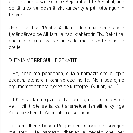
që më parë ia kanë dhënë Pejgamberit të All-llahut, unë
do të luftoj vendosmërisht kundër tyre për këtë ngurrim
të tyre".
Umeri r.a. tha: "Pasha All-llahun, kjo nuk është asgjë
tjetër përveç që All-llahu ia hapi krahërorin Ebu Bekrit r.a.
dhe unë e kuptova se ai është me të vërtetë në të
drejtë".
DHËNIA ME RREGULL E ZEKATIT
" Po, nëse ata pendohen, e falin namazin dhe e japin
zeqatin, atëherë i keni vëllezë në fe. Ne i sqarojmë
argumentet për ata njerëz që kuptojnë." (Kur'an, 9/11)
1401. - Na ka treguar Ibn Numejri nga ana e babës së
vet, i cili thotë se ia ka transmetuar Ismaili, e ky nga
Kajsi, se Xherir b. Abdullahu r.a. ka thënë:
"Ia kam dhënë besën Pejgamberit s.a.v.s. për kryerjen
me rregull të namazit, dhënien e zekatit dhe për