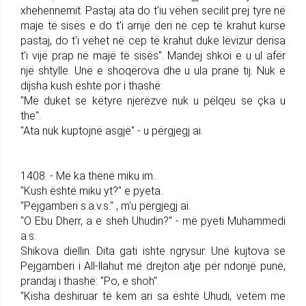
xhehennemit. Pastaj ata do t'iu vëhen secilit prej tyre në
maje të sisës e do t'i arrijë deri në cep të krahut kurse
pastaj, do t'i vëhet në cep të krahut duke lëvizur derisa
t'i vijë prap në majë të sisës". Mandej shkoi e u ul afër
një shtylle. Unë e shoqërova dhe u ula pranë tij. Nuk e
dijsha kush është por i thashë:
"Më duket se këtyre njerëzve nuk u pëlqeu se çka u
the".
"Ata nuk kuptojnë asgjë" - u përgjegj ai.
1408. - Më ka thënë miku im.
"Kush është miku yt?" e pyeta.
"Pejgamberi s.a.v.s." , m'u përgjegj ai.
"O Ebu Dherr, a e sheh Uhudin?" - më pyeti Muhammedi
a.s.
Shikova diellin. Dita gati ishte ngrysur. Unë kujtova se
Pejgamberi i All-llahut më drejton atje për ndonjë punë,
prandaj i thashë: "Po, e shoh".
"Kisha dëshiruar të kem ari sa është Uhudi, vetëm me