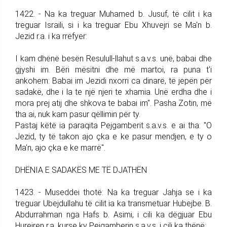
1422. - Na ka treguar Muhamed b. Jusuf, të cilit i ka
treguar Israili, si i ka treguar Ebu Xhuvejri se Ma'n b.
Jezid r.a. i ka rrëfyer:
I kam dhënë besën Resulull-llahut s.a.v.s. unë, babai dhe
gjyshi im. Bëri mësitni dhe më martoi, ra puna t'i
ankohem: Babai im Jezidi nxorri ca dinarë, të jepën për
sadakë, dhe i la te një njeri te xhamia. Unë erdha dhe i
mora prej atij dhe shkova te babai im". Pasha Zotin, më
tha ai, nuk kam pasur qëllimin për ty.
Pastaj këtë ia paraqita Pejgamberit s.a.v.s. e ai tha: "O
Jezid, ty të takon ajo çka e ke pasur mendjen, e ty o
Ma'n, ajo çka e ke marrë".
DHËNIA E SADAKËS ME TË DJATHËN
1423. - Museddei thotë: Na ka treguar Jahja se i ka
treguar Ubejdullahu të cilit ia ka transmetuar Hubejbe. B.
Abdurrahman nga Hafs b. Asimi, i cili ka dëgjuar Ebu
Hurejren r.a. kurse ky Pejgamberin s.a.v.s. i cili ka thënë: