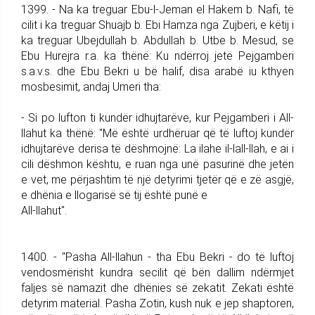
1399. - Na ka treguar Ebu-l-Jeman el Hakem b. Nafi, të
cilit i ka treguar Shuajb b. Ebi Hamza nga Zujberi, e këtij i
ka treguar Ubejdullah b. Abdullah b. Utbe b. Mesud, se
Ebu Hurejra r.a. ka thënë: Ku ndërroj jetë Pejgamberi
s.a.v.s. dhe Ebu Bekri u bë halif, disa arabë iu kthyen
mosbesimit, andaj Umeri tha:
- Si po lufton ti kundër idhujtarëve, kur Pejgamberi i All-
llahut ka thënë: "Më është urdhëruar që të luftoj kundër
idhujtarëve derisa të dëshmojnë: La ilahe il-lall-llah, e ai i
cili dëshmon kështu, e ruan nga unë pasurinë dhe jetën
e vet, me përjashtim të një detyrimi tjetër që e zë asgjë,
e dhënia e llogarisë së tij është punë e
All-llahut".
1400. - "Pasha All-llahun - tha Ebu Bekri - do të luftoj
vendosmërisht kundra secilit që bën dallim ndërmjet
faljes së namazit dhe dhënies së zekatit. Zekati është
detyrim material. Pasha Zotin, kush nuk e jep shaptoren,