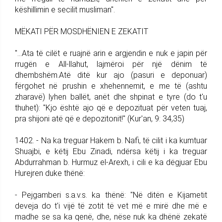
këshillimin e secilit musliman".
MËKATI PËR MOSDHËNIEN E ZEKATIT
"...Ata të cilët e ruajnë arin e argjendin e nuk e japin për
rrugën e All-llahut, lajmëroi për një dënim të
dhembshëm.Atë ditë kur ajo (pasuri e deponuar)
fërgohet në prushin e xhehennemit, e me të (ashtu
zharavë) lyhen ballët, anët dhe shpinat e tyre (do t'u
thuhet): "Kjo është ajo që e depozituat për veten tuaj,
pra shijoni atë që e depozitonit!" (Kur'an, 9: 34,35)
1402. - Na ka treguar Hakem b. Nafi, të cilit i ka kumtuar
Shuajbi, e këtij Ebu Zinadi, ndërsa këtij i ka treguar
Abdurrahman b. Hurmuz el-Arexh, i cili e ka dëgjuar Ebu
Hurejren duke thënë:
- Pejgamberi s.a.v.s. ka thënë: "Në ditën e Kijametit
deveja do t'i vijë të zotit të vet më e mirë dhe më e
madhe se sa ka qenë, dhe, nëse nuk ka dhënë zekatë