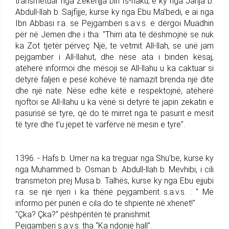
transmetuar nga Zekerijja bin Is-haku, e ky nga Jahja b.
Abdull-llah b. Sajfijje, kurse ky nga Ebu Ma'bedi, e ai nga
Ibn Abbasi r.a. se Pejgamberi s.a.v.s. e dërgoi Muadhin
për në Jemen dhe i tha: "Thirri ata të dëshmojnë se nuk
ka Zot tjetër përveç Një, te vetmit All-llah, se unë jam
pejgamber i All-llahut, dhe nëse ata i binden kësaj,
atëherë informoi dhe mësoji se All-llahu u ka caktuar si
detyrë faljen e pesë kohëve të namazit brenda një dite
dhe një nate. Nëse edhe këtë e respektojnë, atëherë
njoftoi se All-llahu u ka vënë si detyrë të japin zekatin e
pasurisë së tyre, që do të mirret nga të pasurit e mesit
të tyre dhe t'u jepet të varfërve në mesin e tyre".
1396. - Hafs b. Umer na ka treguar nga Shu'be, kurse ky
nga Muhammed b. Osman b. Abdull-llah b. Mevhibi, i cili
transmeton prej Musa b. Talhës, kurse ky nga Ebu ejjubi
r.a. se një njeri i ka thënë pejgamberit s.a.v.s. : " Më
informo për punën e cila do të shpiente në xhenet!"
"Çka? Çka?" pëshpëritën të pranishmit.
Pejgamberi s.a.v.s. tha "Ka ndonjë hall".