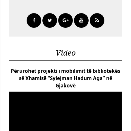
Video
Përurohet projekti i mobilimit të bibliotekës
së Xhamisë “Sylejman Hadum Aga” në
Gjakovë