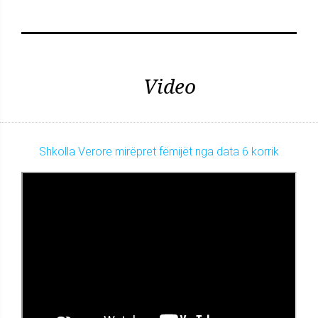
Video
Shkolla Verore mirëpret fëmijët nga data 6 korrik