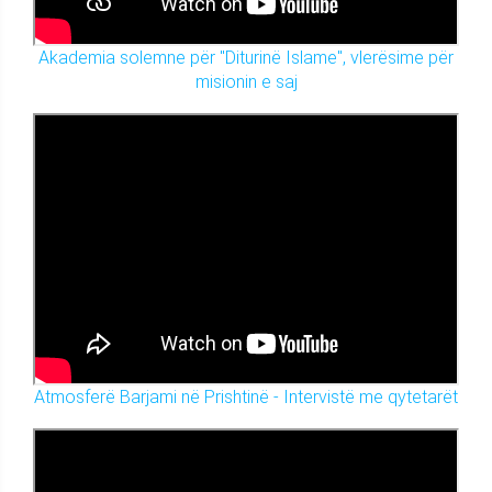
Akademia solemne për "Diturinë Islame", vlerësime për
misionin e saj
Atmosferë Barjami në Prishtinë - Intervistë me qytetarët