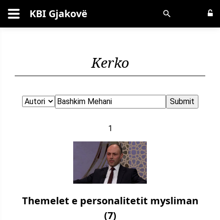
KBI Gjakovë
Kërko
Kerko
1
Themelet e personalitetit mysliman
(7)