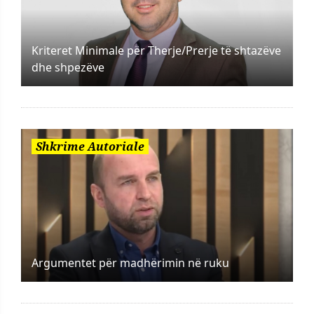
Kriteret Minimale për Therje/Prerje të shtazëve
dhe shpezëve
Shkrime Autoriale
Argumentet për madhërimin në ruku