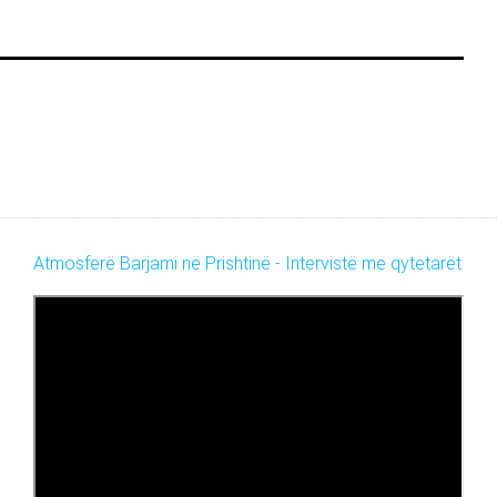
Atmosferë Barjami në Prishtinë - Intervistë me qytetarët