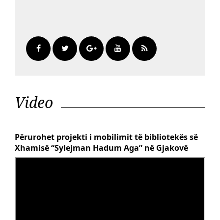
Video
Përurohet projekti i mobilimit të bibliotekës së
Xhamisë “Sylejman Hadum Aga” në Gjakovë