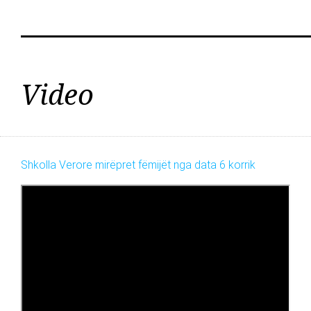
Video
Shkolla Verore mirëpret fëmijët nga data 6 korrik