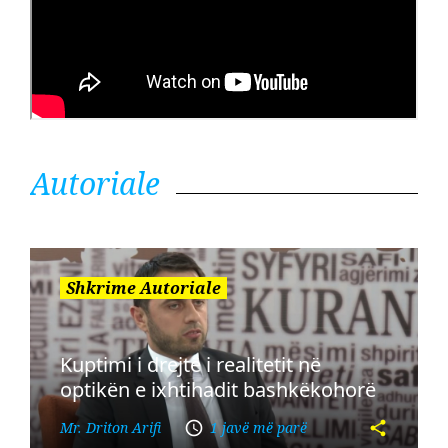
Autoriale
Shkrime Autoriale
Kuptimi i drejtë i realitetit në
optikën e ixhtihadit bashkëkohorë
Mr. Driton Arifi
1 javë më parë