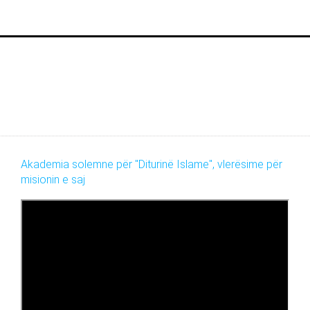
Akademia solemne për "Diturinë Islame", vlerësime për
misionin e saj