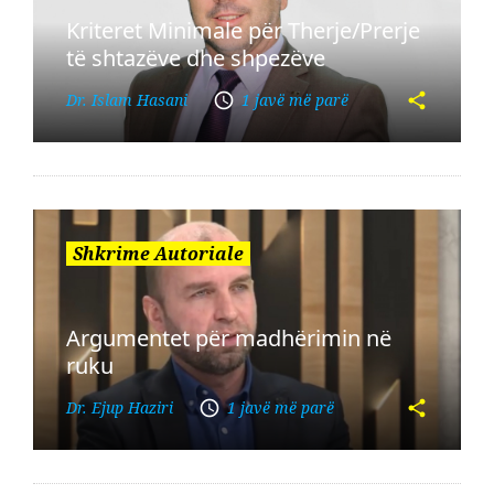
Kriteret Minimale për Therje/Prerje
të shtazëve dhe shpezëve
Dr. Islam Hasani
1 javë më parë
Shkrime Autoriale
Argumentet për madhërimin në
ruku
Dr. Ejup Haziri
1 javë më parë