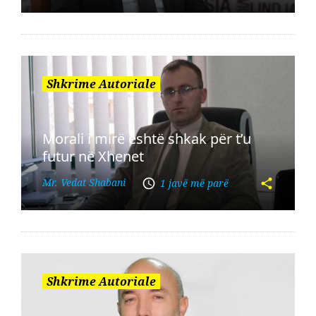
Shkrime Autoriale
Morali i mirë është shkak për t’u
futur në Xhenet
Mr. Vedat Shabani
1 javë më parë
Shkrime Autoriale