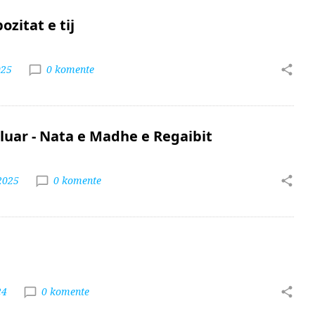
ozitat e tij
025
0 komente
alluar - Nata e Madhe e Regaibit
2025
0 komente
24
0 komente