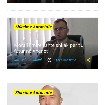
Shkrime Autoriale
Morali i mirë është shkak për t’u
futur në Xhenet
Mr. Vedat Shabani
1 javë më parë
Shkrime Autoriale