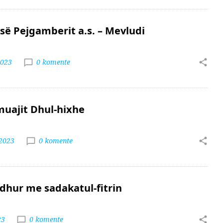
 së Pejgamberit a.s. – Mevludi
2023
0 komente
 muajit Dhul-hixhe
 2023
0 komente
idhur me sadakatul-fitrin
23
0 komente