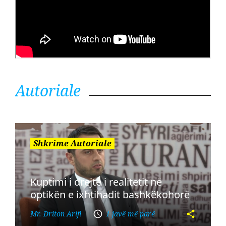
Autoriale
Shkrime Autoriale
Kuptimi i drejtë i realitetit në
optikën e ixhtihadit bashkëkohorë
Mr. Driton Arifi
1 javë më parë