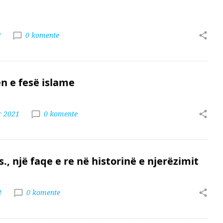
2
0 komente
n e fesë islame
r 2021
0 komente
., një faqe e re në historinë e njerëzimit
1
0 komente