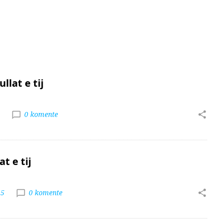
lat e tij
0 komente
t e tij
25
0 komente