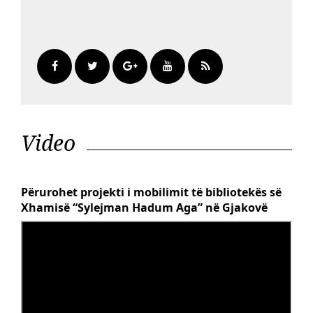
Video
Përurohet projekti i mobilimit të bibliotekës së
Xhamisë “Sylejman Hadum Aga” në Gjakovë