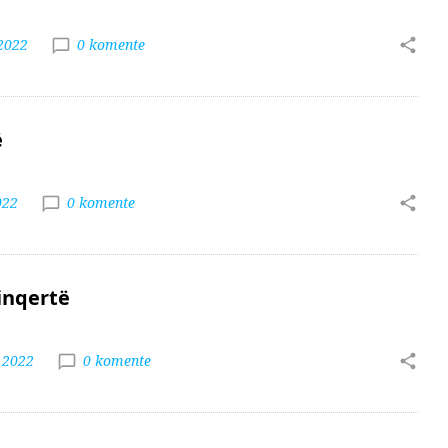
2022
0 komente
ë
022
0 komente
sinqertë
 2022
0 komente