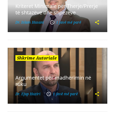
Kriteret Minimale për Therje/Prerje
të shtazëve dhe shpezëve
Dr. Islam Hasani
1 javë më parë
Shkrime Autoriale
Argumentet për madhërimin në
ruku
Dr. Ejup Haziri
1 javë më parë