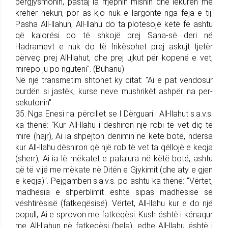
përgjysmonin, pastaj ia rrjepnin mishin dhe lëkurën me
krehër hekuri, por as kjo nuk e largonte nga feja e tij.
Pasha All-llahun, All-llahu do ta plotësojë këtë fe ashtu
që kalorësi do të shkojë prej Sana-së deri në
Hadramevt e nuk do të frikësohet prej askujt tjetër
përveç prej All-llahut, dhe prej ujkut për kopenë e vet,
mirëpo ju po nguteni". (Buhariu)
Në një transmetim shtohet ky citat: "Ai e pat vendosur
burdën si jastëk, kurse neve mushrikët ashpër na per­
sekutonin".
35. Nga Enesi r.a. përcillet se I Dërguari i All-llahut s.a.v.s.
ka thënë: "Kur All-llahu i dëshiron një robi të vet diç të
mirë (hajr), Ai ia shpejton dënimin në këtë botë, ndërsa
kur All-llahu dëshiron që një rob të vet ta qëllojë e keqja
(sherr), Ai ia lë mëkatet e pafalura në këtë botë, ashtu
që të vijë me mëkate në Ditën e Gjykimit (dhe aty e gjen
e keqja)". Pej­gam­be­ri s.a.v.s. po ashtu ka thënë: "Vërtet,
madhë­sia e shpërblimit është sipas ma­dhësisë së
vështirësisë (fat­ke­që­si­së). Vërtet, All-llahu kur e do një
popull, Ai e sprovon me fat­ke­që­si­. Kush është i kënaqur
me All-llahun në fatkeqësi (bela), edhe All-llahu është i