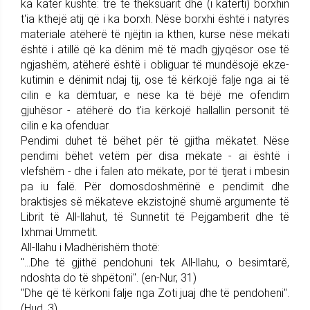
ka katër kushte: tre të theksuarit dhe (i katërti) borxhin
t'ia kthejë atij që i ka borxh. Nëse borxhi është i natyrës
materiale atëherë të njëjtin ia kthen, kurse nëse mëkati
është i atillë që ka dënim më të madh gjy­qësor ose të
ngjashëm, atëherë është i obliguar të mundësojë ekze­
ku­timin e dënimit ndaj tij, ose të kërkojë falje nga ai të
cilin e ka dëmtuar, e nëse ka të bëjë me ofendim
gjuhësor - atëherë do t'ia kërkojë hallallin personit të
cilin e ka ofenduar.
Pendimi duhet të bëhet për të gjitha mëkatet. Nëse
pendimi bëhet vetëm për disa mëkate - ai është i
vlefshëm - dhe i falen ato mëkate, por të tjerat i mbesin
pa iu falë. Për domosdoshmërinë e pendimit dhe
braktisjes së mëkateve ekzistojnë shumë argumente të
Librit të All-llahut, të Sunnetit të Pej­gam­be­rit dhe të
Ixhmai Ummetit.
All-llahu i Madhërishëm thotë:
"...Dhe të gjithë pendo­huni tek All-llahu, o besim­tarë,
ndoshta do të shpë­to­ni". (en-Nur, 31)
"Dhe që të kërkoni falje nga Zoti juaj dhe të pendo­heni".
(Hud, 3)