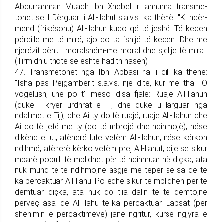
Abdurrahman Muadh ibn Xhebeli r. anhuma trans­me­
tohet se I Dërguari i All-llahut s.a.v.s. ka thënë: "Ki ndër­
mend (frikësohu) All-llahun kudo që të jeshë. Të keqen
përcille me të mirë, ajo do ta fshijë të keqen. Dhe me
njerëzit bëhu i moralshëm-me moral dhe sjellje të mira".
(Tir­mi­dhiu thotë se është hadith hasen)
47. Trans­me­tohet nga Ibni Ab­basi r.a. i cili ka thënë:
"Isha pas Pej­gam­be­rit s.a.v.s. një ditë, kur më tha: "O
vogëlush, unë po t'i mësoj disa fjalë: Ruaje All-llahun
(duke i kryer urdhrat e Tij dhe duke u larguar nga
ndalimet e Tij), dhe Ai ty do të ruajë, ruaje All-llahun dhe
Ai do të jetë me ty (do të mbrojë dhe ndihmojë), nëse
dikënd e lut, atëherë lute vetëm All-llahun, nëse kërkon
ndihmë, atëherë kërko vetëm prej All-lla­hut, dije se sikur
mbarë populli të mblidhet për të ndihmuar në diçka, ata
nuk mu­nd të të ndihmojnë as­gjë më tepër se sa që të
ka për­caktuar All-llahu. Po edhe sikur të mblidhen për të
dëmtuar diçka, ata nuk do t'ia dalin të të dëmtojnë
përveç asaj që All-llahu të ka për­caktuar. Lapsat (për
shënimin e përcaktimeve) janë ngri­tur, kurse ngjyra e