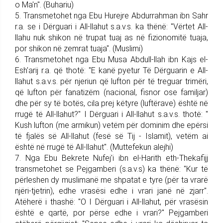
o Ma'n". (Buhariu)
5. Trans­me­tohet nga Ebu Hure­jre Abdurrahman ibn Sahr
r.a. se i Dërguari i All-llahut s.a.v.s. ka thënë: "Vërtet All-
llahu nuk shikon në trupat tuaj as në fizionomitë tuaja,
por shikon në zemrat tuaja". (Muslimi)
6. Trans­me­tohet nga Ebu Musa Abdull-llah ibn Kajs el-
Esh'arij r.a. që thotë: "E kanë pyetur Të Dërguarin e All-
llahut s.a.v.s. për njeriun që lufton për të treguar trimëri,
që lufton për fanatizëm (nacional, fisnor ose familjar)
dhe për sy të botës, cila prej këtyre (luftërave) është në
rrugë të All-lla­hut?" I Dërguari i All-llahut s.a.v.s. thotë: "
Kush lufton (me armikun) vetëm për dominim dhe epërsi
të fjalës së All-llahut (fesë së Tij - Islamit), vetëm ai
është në rrugë të All-llahut". (Muttefekun alejhi)
7. Nga Ebu Bekrete Nufej'i ibn el-Harith eth-Thekafijj
trans­me­to­het se Pej­gam­be­ri (s.a.v.s) ka thënë: "Kur të
përleshen dy mus­limanë me shpatat e tyre (për ta vrarë
njëri-tjetrin), edhe vrasësi edhe i vrari janë në zjarr".
Atëherë i thashë: "O I Dërguari i All-llahut, për vrasësin
është e qartë, por përse edhe i vrari?" Pej­gam­be­ri