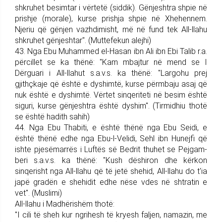
shkruhet besimtar i vërtetë (siddik). Gënjeshtra shpie në
prish­je (morale), kurse prishja shpie në Xhehennem.
Njeriu që gënjen vazhdimisht, më në fund tek All-llahu
shkruhet gënjeshtar". (Muttefekun alejhi)
43. Nga Ebu Muhammed el-Hasan ibn Ali ibn Ebi Talib r.a.
përcillet se ka thënë: "Kam mba­jtur në mend se I
Dërguari i All-llahut s.a.v.s. ka thënë: "Largohu prej
gjithçkaje që është e dyshimtë, kurse përmbaju asaj që
nuk është e dyshimtë. Vërtet sinqe­ri­teti në be­sim është
siguri, kurse gënjeshtra është dyshim". (Tir­mi­dhiu thotë
se është hadith sahih)
44. Nga Ebu Thabiti, e është thënë nga Ebu Seidi, e
është thënë edhe nga Ebu-l-Velidi, Sehl ibn Hunejfi që
ishte pjesëmarrës i Luftës së Bedrit thuhet se Pej­gam­
be­ri s.a.v.s. ka thënë: "Kush dëshiron dhe kërkon
sinqerisht nga All-llahu që të jetë shehid, All-llahu do t'ia
japë gradën e shehidit edhe nëse vdes në shtratin e
vet". (Muslimi)
All-llahu i Madhërishëm thotë:
"I cili të sheh kur ngrihesh të kryesh faljen, namazin, me