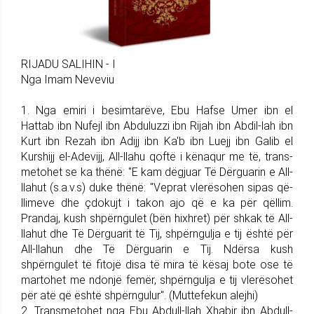
RIJADU SALIHIN - I
Nga Imam Neveviu
1. Nga emiri i besimta­rëve, Ebu Hafse Umer ibn el
Hattab ibn Nu­fejl ibn Abduluzzi ibn Rijah ibn Abdil-lah ibn
Kurt ibn Rezah ibn Adijj ibn Ka'b ibn Luejj ibn Galib el
Kurshijj el-Adevijj, All-llahu qoftë i kënaqur me të, trans­
me­to­het se ka thënë: "E kam dëgjuar Të Dërguarin e All-
llahut (s.a.v.s) duke thënë: "Veprat vlerësohen sipas që­
lli­meve dhe çdokujt i takon ajo që e ka për qëllim.
Prandaj, kush shpërngulet (bën hixhret) për shkak të All-
llahut dhe Të Dërguarit të Tij, shpërngulja e tij është për
All-llahun dhe Të Dërguarin e Tij. Ndërsa kush
shpërngulet të fitojë disa të mira të kësaj bote ose të
martohet me ndonjë femër, shpërngulja e tij vlerësohet
për atë që është shpërngulur". (Mutte­fekun alejhi)
2. Trans­me­tohet nga Ebu Ab­dull-llah Xhabir ibn Abdull-