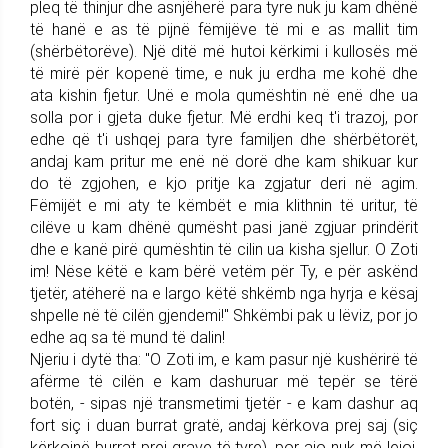
pleq të thinjur dhe asnjëherë para tyre nuk ju kam dhënë
të hanë e as të pijnë fëmijëve të mi e as mallit tim
(shërbëtorëve). Një ditë më hutoi kërkimi i kullosës më
të mirë për kopenë time, e nuk ju erdha me kohë dhe
ata kishin fjetur. Unë e mola qumështin në enë dhe ua
solla por i gjeta duke fjetur. Më erdhi keq t'i trazoj, por
edhe që t'i ushqej para tyre familjen dhe shërbëtorët,
andaj kam pritur me enë në dorë dhe kam shikuar kur
do të zgjohen, e kjo pritje ka zgjatur deri në agim.
Fëmijët e mi aty te këmbët e mia klithnin të uritur, të
cilëve u kam dhënë qumësht pasi janë zgjuar prindërit
dhe e kanë pirë qumështin të cilin ua kisha sjellur. O Zoti
im! Nëse këtë e kam bërë vetëm për Ty, e për askënd
tjetër, atëherë na e largo këtë shkëmb nga hyrja e kësaj
shpe­lle në të cilën gjendemi!" Shkëmbi pak u lëviz, por jo
edhe aq sa të mund të dalin!
Njeriu i dytë tha: "O Zoti im, e kam pasur një kushërirë të
afërme të cilën e kam dashuruar më tepër se tërë
botën, - sipas një trans­metimi tjetër - e kam dashur aq
fort siç i duan burrat gratë, andaj kërkova prej saj (siç
kërkojnë bu­rrat prej grave të tyre), por ajo nuk më lejoi.