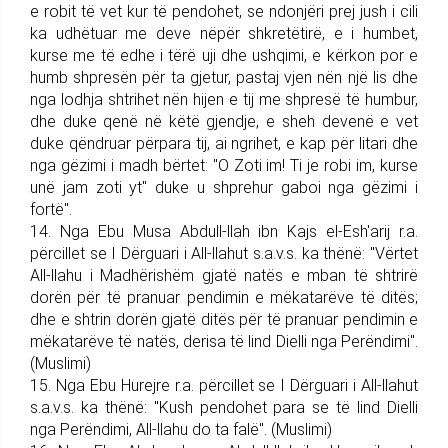
e robit të vet kur të pendohet, se ndonjëri prej jush i cili
ka udhëtuar me deve nëpër shkre­të­tirë, e i humbet,
kurse me të edhe i tërë uji dhe ush­qimi, e kërkon por e
humb shpresën për ta gjetur, pastaj vjen nën një lis dhe
nga lodhja shtrihet nën hijen e tij me shpresë të humbur,
dhe duke qenë në këtë gjendje, e sheh devenë e vet
duke qëndruar përpara tij, ai ngrihet, e kap për litari dhe
nga gëzimi i madh bërtet: "O Zoti im! Ti je robi im, kurse
unë jam zoti yt" duke u shpre­hur gaboi nga gëzimi i
fortë".
14. Nga Ebu Musa Abdull-llah ibn Kajs el-Esh'arij r.a.
përcillet se I Dërguari i All-llahut s.a.v.s. ka thënë: "Vërtet
All-llahu i Madhëri­shëm gjatë natës e mban të shtrirë
dorën për të pranuar pendimin e mëkatarëve të ditës;
dhe e shtrin dorën gjatë ditës për të pranuar pendimin e
mëkatarëve të natës, derisa të lind Dielli nga Perëndimi".
(Muslimi)
15. Nga Ebu Hurejre r.a. përci­llet se I Dërguari i All-llahut
s.a.v.s. ka thënë: "Kush pendohet para se të lind Dielli
nga Perëndimi, All-llahu do ta falë". (Muslimi)