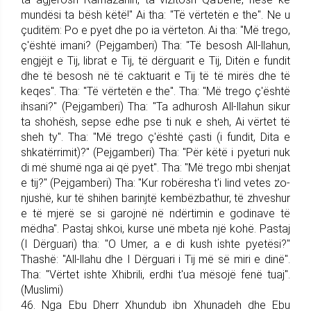
mundësi ta bësh këtë!" Ai tha: "Të vërtetën e the". Ne u
çuditëm: Po e pyet dhe po ia vërteton. Ai tha: "Më trego,
ç'është imani? (Pej­gam­be­ri) Tha: "Të besosh All-llahun,
engjëjt e Tij, librat e Tij, të dër­guarit e Tij, Ditën e fundit
dhe të besosh në të caktuarit e Tij të të mirës dhe të
keqes". Tha: "Të vërtetën e the". Tha: "Më trego ç'është
ihsani?" (Pej­gam­be­ri) Tha: "Ta adhurosh All-llahun sikur
ta shohësh, sepse edhe pse ti nuk e sheh, Ai vërtet të
sheh ty". Tha: "Më trego ç'është çasti (i fundit, Dita e
shka­të­rri­mit)?" (Pej­gam­be­ri) Tha: "Për këtë i pyeturi nuk
di më shumë nga ai që pyet". Tha: "Më trego mbi shenjat
e tij?" (Pej­gam­be­ri) Tha: "Kur robëre­sha t'i lind vetes zo­
njushë, kur të shihen barinjtë kem­bëzbathur, të zhveshur
e të mjerë se si garojnë në ndërtimin e godi­nave të
mëdha". Pastaj shkoi, kurse unë mbeta një kohë. Pastaj
(I Dërguari) tha: "O Umer, a e di kush ishte pyetësi?"
Thashë: "All-llahu dhe I Dërguari i Tij më së miri e dinë".
Tha: "Vër­tet ishte Xhibrili, erdhi t'ua mësojë fenë tuaj".
(Muslimi)
46. Nga Ebu Dherr Xhundub ibn Xhunadeh dhe Ebu