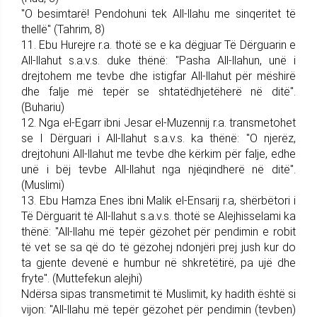
"O besimtarë! Pendohuni tek All-llahu me sinqeritet të
thellë" (Tahrim, 8)
11. Ebu Hurejre r.a. thotë se e ka dëgjuar Të Dërguarin e
All-llahut s.a.v.s. duke thënë: "Pasha All-llahun, unë i
drejtohem me tevbe dhe istigfar All-llahut për mëshirë
dhe falje më tepër se shtatëdhjetëherë në ditë".
(Buhariu)
12. Nga el-Egarr ibni Jesar el-Muzennij r.a. trans­me­tohet
se I Dërguari i All-llahut s.a.v.s. ka thënë: "O njerëz,
drejtohuni All-llahut me tevbe dhe kërkim për falje, edhe
unë i bëj tevbe All-lla­hut nga njëqindherë në ditë".
(Muslimi)
13. Ebu Hamza Enes ibni Malik el-Ensarij r.a, shërbëtori i
Të Dër­guarit të All-llahut s.a.v.s. thotë se Alejhisselami ka
thënë: "All-llahu më tepër gëz­ohet për pendimin e robit
të vet se sa që do të gëzohej ndonjëri prej jush kur do
ta gjente devenë e humbur në shkretëtirë, pa ujë dhe
fryte". (Mutte­fekun alejhi)
Ndërsa sipas transmetimit të Muslimit, ky hadith është si
vijon: "All-llahu më tepër gëzo­het për pendimin (tevben)