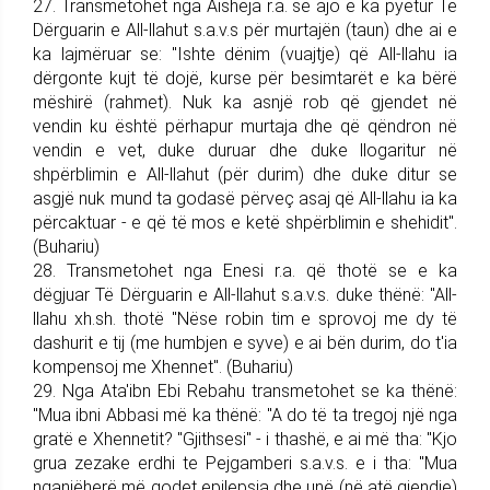
27. Trans­me­tohet nga Aisheja r.a. se ajo e ka pyetur Të
Dërguarin e All-llahut s.a.v.s për murtajën (taun) dhe ai e
ka lajmëruar se: "Ishte dënim (vuajtje) që All-llahu ia
dërgonte kujt të dojë, kurse për besimtarët e ka bërë
mëshirë (rahmet). Nuk ka asnjë rob që gjendet në
vendin ku është për­ha­pur murtaja dhe që qëndron në
ven­din e vet, duke duruar dhe duke llogaritur në
shpërblimin e All-lla­hut (për durim) dhe duke ditur se
asgjë nuk mund ta godasë për­veç asaj që All-llahu ia ka
për­cak­tu­ar - e që të mos e ketë shpër­bli­min e shehidit".
(Buhariu)
28. Trans­me­tohet nga Enesi r.a. që thotë se e ka
dëgjuar Të Dër­guarin e All-llahut s.a.v.s. duke thënë: "All-
llahu xh.sh. thotë "Në­se robin tim e sprovoj me dy të
dashurit e tij (me humbjen e syve) e ai bën durim, do t'ia
kompensoj me Xhennet". (Buha­riu)
29. Nga Ata'ibn Ebi Rebahu trans­me­tohet se ka thënë:
"Mua ibni Abbasi më ka thënë: "A do të ta tregoj një nga
gratë e Xhennetit? "Gjithsesi" - i thashë, e ai më tha: "Kjo
grua zezake erdhi te Pej­gam­be­ri s.a.v.s. e i tha: "Mua
nga­një­he­rë më godet epilepsia dhe unë (në atë gjendje)