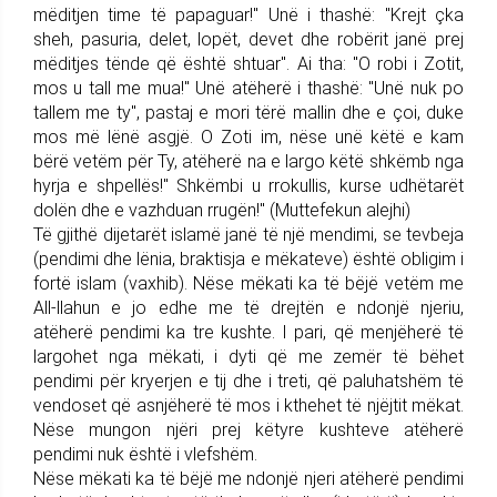
mëditjen time të papaguar!" Unë i thashë: "Krejt çka
sheh, pasuria, delet, lopët, devet dhe robërit janë prej
mëditjes tënde që është shtuar". Ai tha: "O robi i Zotit,
mos u tall me mua!" Unë atëherë i thashë: "Unë nuk po
tallem me ty", pastaj e mori tërë mallin dhe e çoi, duke
mos më lënë asgjë. O Zoti im, nëse unë këtë e kam
bërë vetëm për Ty, atëherë na e largo këtë shkëmb nga
hyrja e shpellës!" Shkëmbi u rrokullis, kurse udhëta­rët
dolën dhe e vazhduan rrugën!" (Mutte­fe­kun alejhi)
Të gjithë dijetarët islamë janë të një mendimi, se tevbeja
(pendimi dhe lënia, braktisja e mëkateve) është obligim i
fortë is­lam (vaxhib). Nëse mëkati ka të bëjë vetëm me
All-llahun e jo edhe me të drejtën e ndonjë njeriu,
atëherë pendimi ka tre kushte. I pari, që menjëherë të
largohet nga mëkati, i dyti që me zemër të bëhet
pendimi për kryerjen e tij dhe i treti, që paluhatshëm të
vendoset që as­njëherë të mos i kthehet të njëjtit mëkat.
Nëse mungon njëri prej këtyre kushteve atëherë
pendimi nuk është i vlefshëm.
Nëse mëkati ka të bëjë me ndonjë njeri atëherë pendimi