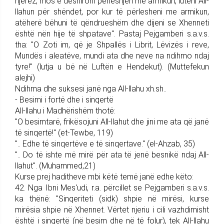
nje­rëz, mos e dëshironi përleshjen me armikun, luteni All-
llahun për shëndet, por kur të përlesheni me armikun,
atëherë bëhuni të qëndru­eshëm dhe di­jeni se Xhenneti
është nën hije të shpatave". Pastaj Pej­gam­be­ri s.a.v.s.
tha: "O Zoti im, që je Shpallës i Librit, Lëvizës i reve,
Mundës i aleatëve, mundi ata dhe neve na ndihmo ndaj
tyre!" (lutja u bë në Luftën e Hendekut). (Mu­ttefekun
alejhi)
Ndihma dhe suksesi janë nga All-llahu xh.sh..
- Besimi i fortë dhe i sinqertë
All-llahu i Madhërishëm thotë:
"O besimtarë, frikësojuni All-llahut dhe jini me ata që janë
të sinqertë!" (et-Tewbe, 119)
".. Edhe të sinqertëve e të sinqertave." (el-Ahzab, 35)
".. Do të ishte më mirë për ata të jenë besnikë ndaj All-
llahut". (Muhammed,21)
Kurse prej haditheve mbi këtë temë janë edhe këto:
42. Nga Ibni Mes'udi, r.a. për­cillet se Pej­gam­be­ri s.a.v.s.
ka thënë: "Sinqeriteti (sidk) shpie në mirësi, kurse
mirësia shpie në Xhennet. Vërtet njeriu i cili vazhdimisht
është i sinqertë (në besim dhe në të folur), tek All-llahu