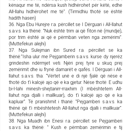
kënaqur me të, ndërsa kush hidhërohet për këtë, edhe
All-llahu hidhërohet me të". (Tirmidhiu thotë se është
hadith hasen)
36. Nga Ebu Hurejre r.a. përci­llet se I Dërguari i All-llahut
s.a.v.s. ka thënë: "Nuk është trim ai që fiton në (mundje),
por trim është ai që e përmban veten nga zemërimi".
(Muttefekun alej­hi)
37. Nga Sulejman ibn Sured r.a. përcillet se ka
thënë:"Isha ulur me Pej­gam­be­rin s.a.v.s. kurse dy njerëz
grindeshin ndërmjet veti. Njëri prej tyre u skuq prej
zemërimit dhe iu frynë damarët e qafës. I Dërguari i All-
llahut s.a.v.s. tha: "Vërtet unë e di një fjalë që nëse e
thotë do t'i kalojë ajo që e ka gjetur. Nëse thotë: E udhu
bi-l-lahi minesh-shejtanirr-rraxhim (I mbështetem All-
llahut nga djalli i mallkuar), do t'i kalojë ajo që e ka
kapluar". Të pranish­mit i thanë: "Pej­gam­be­ri s.a.v.s. ka
thënë që t'i mbështetesh All-llahut nga djalli i mallkuar".
(Muttefekun alejhi)
38. Nga Muadh ibn Enesi r.a. përcillet se Pej­gam­be­ri
s.a.v.s. ka thënë: " Kush e përmban zemë­ri­min e tij