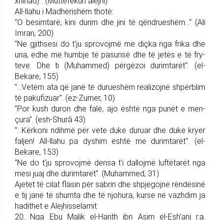
xhihad)". (Mutte­fekun alejhi)
All-llahu i Madhërishëm thotë:
"O besimtarë, kini durim dhe jini të qëndrueshëm..." (Ali
Imran, 200)
"Ne gjithsesi do t'ju spro­vojmë me diçka nga frika dhe
uria, edhe me hu­mbje të pasurisë dhe të jetës e të fry­
teve. Dhe ti (Muhammed) përgëzoi durimtarët". (el-
Bekare, 155)
"...Vetëm ata që janë të durueshëm realizojnë shpër­blim
të pakufizuar". (ez-Zu­mer, 10)
"Por kush duron dhe falë, ajo është nga punët e men­
çura". (esh-Shurâ 43)
"...Kërkoni ndihmë për vete duke duruar dhe duke kryer
faljen! All-llahu pa dyshim është me durim­tarët". (el-
Bekare, 153)
"Ne do t'ju sprovojmë de­risa t'i dallojmë luftëtarët nga
me­si juaj dhe durim­tarët". (Muhammed, 31)
Ajetet të cilat flasin për sabrin dhe shpjegojnë rëndësinë
e tij janë të shumta dhe të njohura, kurse në vazhdim ja
hadithet e Alejhis­s­elamit:
20. Nga Ebu Malik el-Harith ibn Asim el-Esh'arij r.a.