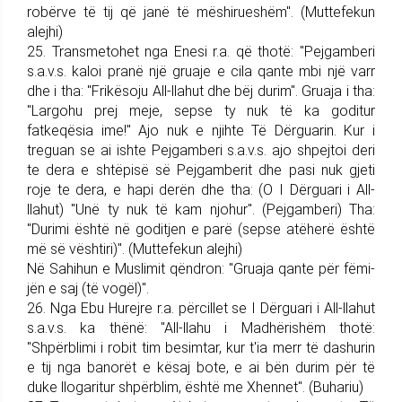
robërve të tij që janë të mëshirueshëm". (Muttefekun
alejhi)
25. Trans­me­tohet nga Enesi r.a. që thotë: "Pej­gam­be­ri
s.a.v.s. kaloi pranë një gruaje e cila qante mbi një varr
dhe i tha: "Frikësoju All-llahut dhe bëj durim". Gruaja i tha:
"Largohu prej meje, sepse ty nuk të ka goditur
fatkeqësia ime!" Ajo nuk e njihte Të Dërguarin. Kur i
treguan se ai ishte Pej­gam­be­ri s.a.v.s. ajo shpejtoi deri
te dera e shtëpisë së Pej­gam­be­rit dhe pasi nuk gjeti
roje te dera, e hapi derën dhe tha: (O I Dërguari i All-
llahut) "Unë ty nuk të kam njohur". (Pej­gam­be­ri) Tha:
"Durimi është në goditjen e parë (sepse atëherë është
më së vështiri)". (Muttefekun alejhi)
Në Sahihun e Muslimit qën­dron: "Gruaja qante për fëmi­
jën e saj (të vogël)".
26. Nga Ebu Hurejre r.a. për­ci­llet se I Dërguari i All-llahut
s.a.v.s. ka thënë: "All-llahu i Madhë­rishëm thotë:
"Shpërblimi i ro­bit tim besimtar, kur t'ia merr të dashurin
e tij nga banorët e kësaj bote, e ai bën durim për të
duke llogaritur shpërblim, është me Xhennet". (Buhariu)