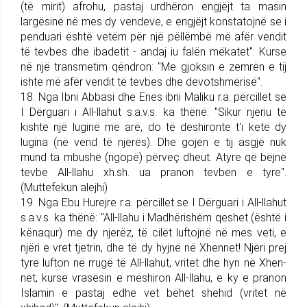
(të mirit) afrohu, pastaj urdhëron engjëjt ta masin
largësinë në mes dy vendeve, e engjëjt kon­statojnë se i
penduari është vetëm për një pëllëmbë më afër vendit
të tevbes dhe ibadetit - andaj iu falën mëkatet". Kurse
në një trans­metim qëndron: "Me gjoksin e zemrën e tij
ishte më afër ven­dit të tevbes dhe de­votshmërisë".
18. Nga Ibni Abbasi dhe Enes ibni Maliku r.a. përcillet se
I Dër­guari i All-llahut s.a.v.s. ka thënë: "Sikur njeriu të
kishte një luginë me arë, do të dëshironte t'i ketë dy
lugina (në vend të njërës). Dhe gojën e tij asgjë nuk
mund ta mbushë (ngopë) përveç dheut. Atyre që bëjnë
tevbe All-llahu xh.sh. ua pranon tevben e tyre".
(Muttefekun alejhi)
19. Nga Ebu Hurejre r.a. përci­llet se I Dërguari i All-llahut
s.a.v.s. ka thënë: "All-llahu i Madhë­rishëm qeshet (është i
këna­qur) me dy njerëz, të cilët luftojnë në mes veti, e
njëri e vret tjetrin, dhe të dy hyjnë në Xhennet! Njëri prej
tyre lufton në rrugë të All-llahut, vritet dhe hyn në Xhen­
net, kurse vrasësin e mëshiron All-llahu, e ky e pranon
Islamin e pas­taj edhe vet bëhet shehid (vritet në