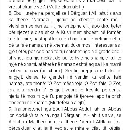
atëherë përgjigjet: "Sepse edhe i vrari ka dëshiruar ta
vret shokun e vet". (Muttefekun alejhi)
8. Ebu Hurejre r.a. përcjell se I Dërguari i All-llahut s.a.v.s
ka thënë: "Namazi i njeriut në xhemat është më i
vlefshëm se namazi i tij në shtëpinë e tij apo diku tjetër
për njëzet e disa shkallë. Kush merr abdest, në formën
më të mirë, pastaj shkon në xhami me të vet­min qëllim
që ta falë namazin në xhemat, duke mos i interesuar as­
gjë tjetër, për çdo hap të tij i shto­het nga një gradë dhe i
shlyhet nga një mëkat derisa të hyjë në xhami, e kur të
hyjë në xhami, atëherë në namaz është aq sa i ka marrë
kohën namazi (në xhami). Secilin prej jush e bekojnë
engjëjt, derisa të gjendet në vendin ku është falë
namazi, ata thonë: "O Zot, mëshiroje! O Zot, fale! O Zot,
pranoja pendimin". Engjëjt vep­roj­në kështu përderisa
njeriu të mos fillojë t'u pengojë të tjerëve, apo ta prish
abdestin në xhami". (Mu­tte­fekun alejhi)
9. Trans­me­tohet nga Ebu-l-Ab­bas Abdull-llah ibn Abbas
ibn Ab­dul-Mutalib r.a., nga I Dërguari i All-llahut s.a.v.s., se
All-llahu i Madhërishëm ka thënë: "Vërtet All-llahu i ka
përcaktuar cilat janë veprat e mira e cilat të këqija,