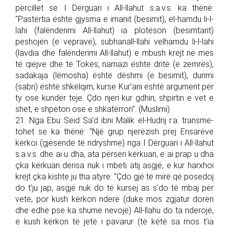
përcillet se I Dërguari i All-llahut s.a.v.s. ka thënë:
"Pastërtia është gjysma e imanit (besimit), el-hamdu li-l-
lahi (falënderimi All-llahut) ia plotëson (besimtarit)
peshojën (e veprave), subhanall-llahi velhamdu li-l-lahi
(lavdia dhe falënderimi All-llahut) e mbush krejt në mes
të qiejve dhe të Tokës, namazi është dritë (e zemrës),
sadakaja (lëmosha) është dëshmi (e besimit), durimi
(sabri) është shkëlqim, kurse Kur'ani është argument për
ty ose kundër teje. Çdo njeri kur gdhin, shpirtin e vet e
shet, e shpëton ose e shkatë­rron". (Muslimi)
21. Nga Ebu Seid Sa'd ibni Malik el-Hudrij r.a. trans­me­
tohet se ka thënë: "Një grup njerëzish prej Ensarëve
kërkoi (gjësende të ndryshme) nga I Dërguari i All-llahut
s.a.v.s. dhe ai u dha, ata për­sëri kërkuan, e ai prap u dha
çka kërkuan derisa nuk i mbeti atij as­gjë, e kur harxhoi
krejt çka kishte ju tha atyre: "Çdo gjë të mirë që posedoj
do t'ju jap, asgjë nuk do të kursej as s'do të mbaj për
vete, por kush kërkon nderë (duke mos zgjatur dorën
dhe edhe pse ka shumë nevojë) All-llahu do ta nderojë,
e kush kërkon të jetë i pavarur (të këtë sa mos t'ia