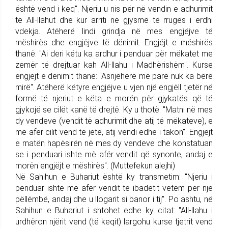
është vend i keq". Njeriu u nis për në vendin e adhu­rimit
të All-llahut dhe kur arriti në gjysmë të rrugës i erdhi
vdekja. Atëherë lindi grindja në mes en­gjëjve të
mëshirës dhe engjëj­ve të dënimit. Engjëjt e mëshirës
thanë: "Ai deri këtu ka ardhur i penduar për mëkatet me
zemër të drejtuar kah All-llahu i Madhërishëm". Kurse
engjëjt e dënimit thanë: "Asnjëherë më parë nuk ka bërë
mirë". Atëherë këtyre engjëjve u vjen një engjëll tjetër në
formë të njeriut e këta e morën për gjykatës që të
gjykojë se cilët kanë të drejtë. Ky u thotë: "Matni në mes
dy vendeve (vendit të adhurimit dhe atij të mëkateve), e
më afër cilit vend të jetë, atij vendi edhe i ta­kon". Engjëjt
e matën hapë­sirën në mes dy vendeve dhe konstatuan
se i penduari ishte më afër vendit që synonte, andaj e
morën engjëjt e mëshirës". (Mutte­fekun alejhi)
Në Sahihun e Buhariut është ky transmetim: "Njeriu i
pen­duar ishte më afër vendit të ibadetit vetëm për një
pëllëm­bë, andaj dhe u llogarit si banor i tij". Po ashtu, në
Sa­hihun e Buhariut i shtohet edhe ky citat: "All-llahu i
urdhë­ron njërit vend (të keqit) largohu kurse tjetrit vend