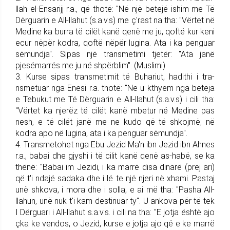
llah el-Ensarijj r.a., që thotë: "Në një be­tejë ishim me Të
Dërguarin e All-llahut (s.a.v.s) me ç'rast na tha: "Vërtet në
Medine ka burra të cilët kanë qenë me ju, qoftë kur keni
ecur nëpër kodra, qoftë nëpër lugina. Ata i ka penguar
së­mund­ja". Sipas një transmetimi tjetër: "Ata janë
pjesëmarrës me ju në shpërblim". (Muslimi)
3. Kurse sipas transmetimit të Buhariut, hadithi i tra­
nsmetuar nga Enesi r.a. thotë: "Ne u kthyem nga beteja
e Tebukut me Të Dërguarin e All-llahut (s.a.v.s) i cili tha:
"Vërtet ka njerëz të cilët kanë mbetur në Medine pas
nesh, e të cilët janë me ne kudo që të shko­jmë; në
kodra apo në lugina, ata i ka penguar sëmundja".
4. Trans­me­tohet nga Ebu Jezid Ma'n ibn Jezid ibn Ahnes
r.a., ba­bai dhe gjy­shi i të cilit kanë qenë as-habë, se ka
thënë: "Babai im Jezidi, i ka marrë disa dinarë (prej ari)
që t'i ndajë sadaka dhe i lë te një njeri në xhami. Pastaj
unë shkova, i mora dhe i solla, e ai më tha: "Pasha All-
llahun, unë nuk t'i kam destinuar ty". U ankova për të tek
I Dërguari i All-llahut s.a.v.s. i cili na tha: "E jotja është ajo
çka ke vendos, o Jezid, kurse e jotja ajo që e ke marrë