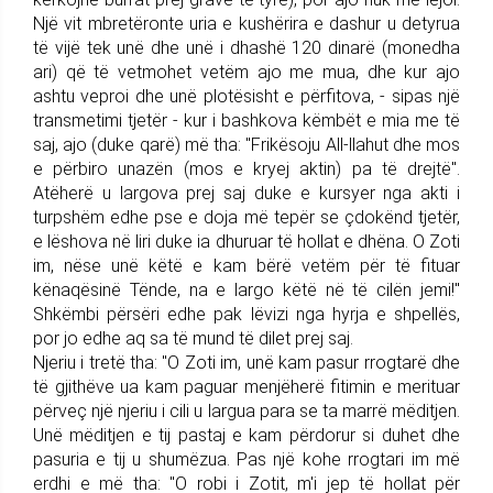
Një vit mbre­tëronte uria e kushërira e dashur u detyrua
të vijë tek unë dhe unë i dhashë 120 dinarë (monedha
ari) që të vetmohet vetëm ajo me mua, dhe kur ajo
ashtu veproi dhe unë plotësisht e përfitova, - sipas një
transmetimi tjetër - kur i bashkova këmbët e mia me të
saj, ajo (duke qarë) më tha: "Frikësoju All-llahut dhe mos
e përbiro unazën (mos e kryej aktin) pa të drejtë".
Atëherë u largova prej saj duke e kursyer nga akti i
turpshëm edhe pse e doja më tepër se çdokënd tjetër,
e lëshova në liri duke ia dhuruar të hollat e dhëna. O Zoti
im, nëse unë këtë e kam bërë vetëm për të fituar
kënaqësinë Tënde, na e largo këtë në të cilën jemi!"
Shkëmbi përsëri edhe pak lëvizi nga hyrja e shpe­llës,
por jo edhe aq sa të mund të dilet prej saj.
Njeriu i tretë tha: "O Zoti im, unë kam pasur rrogtarë dhe
të gjithëve ua kam paguar menjëherë fitimin e merituar
përveç një njeriu i cili u largua para se ta marrë mëditjen.
Unë mëditjen e tij pastaj e kam përdorur si du­het dhe
pasu­ria e tij u shumëzua. Pas një kohe rrogtari im më
erdhi e më tha: "O robi i Zotit, m'i jep të hollat për