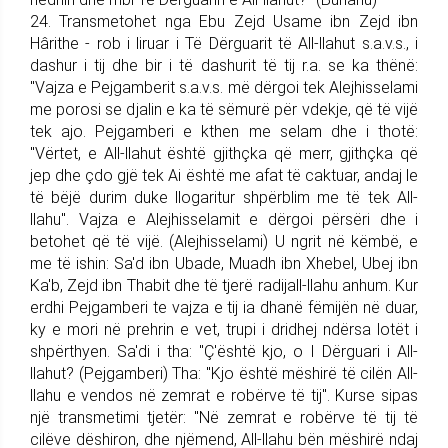
24. Trans­me­tohet nga Ebu Zejd Usame ibn Zejd ibn
Hârithe - rob i liruar i Të Dërguarit të All-llahut s.a.v.s., i
dashur i tij dhe bir i të dashurit të tij r.a. se ka thënë:
"Vajza e Pej­gam­be­rit s.a.v.s. më dërgoi tek Alejhisselami
me porosi se djalin e ka të sëmurë për vdekje, që të vijë
tek ajo. Pej­gam­be­ri e kthen me selam dhe i thotë:
"Vërtet, e All-llahut është gjithçka që merr, gjithçka që
jep dhe çdo gjë tek Ai është me afat të caktuar, andaj le
të bëjë durim duke llogaritur shpërblim me të tek All-
llahu". Vajza e Alejhisselamit e dërgoi përsëri dhe i
betohet që të vijë. (Alejhisselami) U ngrit në këmbë, e
me të ishin: Sa'd ibn Ubade, Muadh ibn Xhebel, Ubej ibn
Ka'b, Zejd ibn Thabit dhe të tjerë radi­jall-llahu anhum. Kur
erdhi Pe­j­gam­be­ri te vajza e tij ia dhanë fëmijën në duar,
ky e mori në pre­hrin e vet, trupi i dridhej ndërsa lotët i
shpërthyen. Sa'di i tha: "Ç'është kjo, o I Dërguari i All-
llahut? (Pej­gam­be­ri) Tha: "Kjo është mëshirë të cilën All-
llahu e vendos në zemrat e robërve të tij". Kurse sipas
një transmetimi tjetër: "Në zemrat e robërve të tij të
cilëve dëshiron, dhe njëmend, All-llahu bën mëshirë ndaj