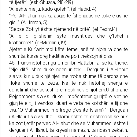
të tjerët". (esh-Shuara, 2l8-2l9)
"Ai është me ju, kudo qof­shi". (el-Hadid, 4)
"Për All-llahun nuk ka asgjë të fshehur,as në tokë e as në
qiell". (Ali Imran, 5)
"Sepse Zoti yt është njëmend në pritë". (el-Fexhr,l4)
"Ai e di ç'fshehin sytë mashtrues dhe ç'fshehin
kraharorët". (el-Mu'minu, l9)
Ajetet e Kur'anit mbi këtë temë janë të njohura dhe të
shumta, kurse prej haditheve po i thekso­jmë disa:
45. Trans­me­tohet nga Umer ibn Hattabi r.a. se ka thënë:
"Një ditë ishim duke ndenjur tek I Dërguari i All-llahut
s.a.v.s. kur u duk një njeri me rroba shumë të bardha dhe
flokë shumë të zeza. Në të nuk hetohej shenja e
udhëtimit dhe askush prej nesh nuk e njohëm.U ul pranë
Pej­gam­be­rit s.a.v.s. duke i mbështetur gjunjtë e vet në
gjunjtë e tij, i vendosi duart e veta në kof­shën e tij dhe
tha: "O Muhammed, më trego ç'është Islami?" I Dër­gu­a­ri
i All-llahut s.a.v.s. tha: "Islami është të dëshmosh se nuk
ka zot tjetër përveç All-llahut dhe se Muham­medi është i
dërguar i All-llahut, ta kryesh namazin, ta ndash zekatin,
ta agjërosh Ramazanin, ta vizitosh Qa'benë, nëse ke