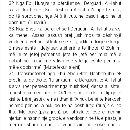
32. Nga Ebu Hurejre r.a. përci­llet se I Dërguari i All-llahut
s.a.v.s. ka thënë: "Kujt dëshiron All-llahu t'i japë të mira,
do të sprovohet nga Ai (në trup, në pasuri, apo në të
dashurit". (Buhariu)
33. Nga Enesi r.a. përcillet se I Dërguari i All-llahut s.a.v.s.
ka thënë: "Assesi askush prej jush mos ta dëshirojë
vdekjen e vet për shkak se e ka goditur ndonjë e keqe.
E nëse është i detyruar, atëherë le të thotë: O Zoti im,
më le të jetoj përderisa jeta të jetë për mua më e
dobishme, kurse më vdis nëse vdekja është për mua
më e dobishme". (Muttefekun alejhi)
34. Trans­me­tohet nga Ebu Ab­dull-llah Habbab ibn el-
Eret'ti r.a. që thotë: "Iu ankuam Të Dërguarit të All-llahut
s.a.v.s. (për per­se­ku­timet nga mushrikët) derisa ai ishte i
mbështetur nën hije të Qa'besë në burdën e tij që e
kishte bërë jastëk, e ne i thamë: "A nuk bënë të kërkosh
ndihmë për ne, a nuk do të na bësh lutje (dua)? Ai na
tha: "Më parë (para jush), për shkak të fesë e merrnin
njeriun, e hapnin një gropë, e vendosnin në të, e pastaj e
merrnin sharrën dhe ia vendosnin në kokë dhe e