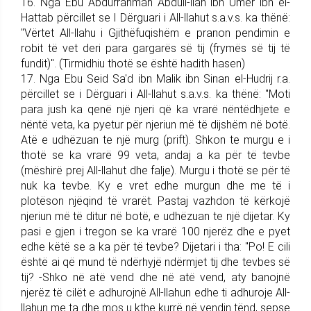
16. Nga Ebu Abdurrahman Ab­dull-llah ibn Umer ibn el-
Hattab përcillet se I Dërguari i All-llahut s.a.v.s. ka thënë:
"Vërtet All-llahu i Gjithëfuqishëm e pranon pendi­min e
robit të vet deri para gargarës së tij (frymës së tij të
fundit)". (Tirmidhiu thotë se është hadith hasen)
17. Nga Ebu Seid Sa'd ibn Ma­lik ibn Sinan el-Hudrij r.a.
për­ci­llet se i Dërguari i All-llahut s.a.v.s. ka thënë: "Moti
para jush ka qenë një njeri që ka vrarë nëntëdhjete e
nëntë veta, ka pyetur për njeriun më të dijshëm në botë.
Atë e udhë­zuan te një murg (prift). Shkon te murgu e i
thotë se ka vrarë 99 veta, andaj a ka për të tevbe
(mëshirë prej All-llahut dhe falje). Murgu i thotë se për të
nuk ka tevbe. Ky e vret edhe murgun dhe me të i
plotëson njëqind të vrarët. Pastaj vazhdon të kërkojë
njeriun më të ditur në botë, e udhëzuan te një dijetar. Ky
pasi e gjen i tregon se ka vrarë 100 njerëz dhe e pyet
edhe këtë se a ka për të tevbe? Dijetari i tha: "Po! E cili
është ai që mund të ndërhyjë ndërmjet tij dhe tevbes së
tij? -Shko në atë vend dhe në atë vend, aty banojnë
njerëz të cilët e adhurojnë All-lla­hun edhe ti adhuroje All-
llahun me ta dhe mos u kthe kurrë në vendin tënd, sepse