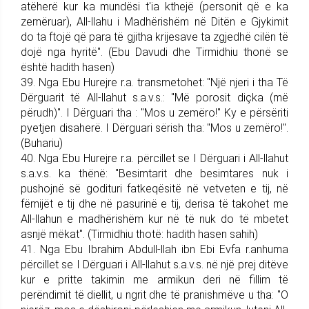
atëherë kur ka mundësi t'ia kthejë (personit që e ka
zemëruar), All-llahu i Madhë­rishëm në Ditën e Gjykimit
do ta ftojë që para të gjitha krije­sa­ve ta zgjedhë cilën të
dojë nga hyri­të". (Ebu Davudi dhe Tirmi­dhiu thonë se
është hadith hasen)
39. Nga Ebu Hurejre r.a. trans­me­tohet: "Një njeri i tha Të
Dër­guarit të All-llahut s.a.v.s.: "Më porosit diçka (më
përudh)". I Dërguari tha : "Mos u zemëro!" Ky e përsëriti
pyetjen disaherë. I Dërguari sërish tha: "Mos u zemëro!".
(Buhariu)
40. Nga Ebu Hurejre r.a. për­ci­llet se I Dërguari i All-llahut
s.a.v.s. ka thënë: "Besimtarit dhe besim­tares nuk i
pushojnë së godituri fatkeqësitë në ve­tveten e tij, në
fëmijët e tij dhe në pasurinë e tij, derisa të takohet me
All-lla­hun e madhërishëm kur në të nuk do të mbetet
asnjë mëkat". (Tirmi­dhiu thotë: hadith hasen sahih)
41. Nga Ebu Ibrahim Abdull-llah ibn Ebi Evfa r.anhuma
përci­llet se I Dërguari i All-llahut s.a.v.s. në një prej ditëve
kur e pritte taki­min me armikun deri në fillim të
perëndimit të diellit, u ngrit dhe të pranishmëve u tha: "O