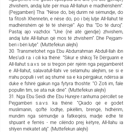
zhvishem, andaj lute për mua All-llahun e madhë­ri­shëm".
(Pej­gam­be­ri) Tha: "Nëse do, bëj durim në sëmundje, do
ta fitosh Xhennetin, e nëse do, po i bëj lutje All-llahut të
madhërishëm që të të shërojë". Ajo tha: "Do të duroj".
Pastaj ajo vazhdoi: "Unë (në atë gjendje) zhvishem,
andaj lute All-llahun që mos të zhvishem". Dhe Pej­gam­
be­ri i bëri lutje". (Muttefekun alej­hi)
30. Trans­me­tohet nga Ebu Ab­du­rrahman Abdull-llah ibn
Mes'udi r.a. i cili ka thënë: "Sikur e shikoj Të Dërguarin e
All-llahut s.a.v.s se si tregon për njërin nga pej­gam­berët
e All-llahut, sala­va­tull-lla­hi ve selamuhu alejhim, se si e
rrahu populli i vet aq shumë sa e ka përgjakur, ndërsa ai
duke e fshirë gjakun nga fytyra thoshte: "O Zoti im, fale
popullin tim, se ata nuk dinë". (Muttefekun alejhi)
31. Nga Ebu Seidi dhe Ebu Hurejre r.anhuma përcillet se
Pej­gam­be­ri s.a.v.s. ka thënë: "Çkado që e godet
muslimanin, qoftë lo­dhje, pikëllim, brengë, hidhërim,
mundim nga sëmundje a fatkeqësi, madje edhe të
shpuarit e ferrës - me cilëndo prej këtyre, All-llahu ia
shlyen mëkatet atij". (Muttefekun alejhi)