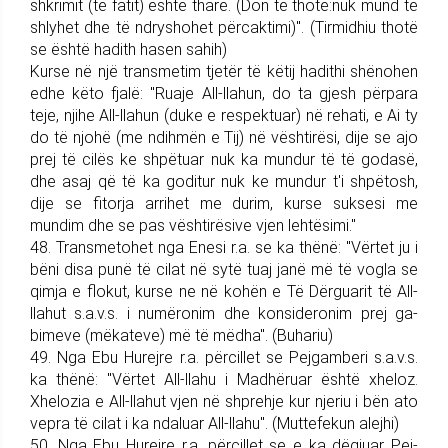
shkrimit (të fatit) është tharë. (Don të thotë:nuk mund të
shlyhet dhe të ndryshohet përcak­timi)". (Tirmidhiu thotë
se është hadith hasen sahih)
Kurse në një transmetim tjetër të këtij hadithi shënohen
edhe këto fjalë: "Ruaje All-llahun, do ta gjesh përpara
teje, njihe All-llahun (duke e respektuar) në rehati, e Ai ty
do të njohë (me ndihmën e Tij) në vështirësi, dije se ajo
prej të cilës ke shpëtuar nuk ka mundur të të godasë,
dhe asaj që të ka goditur nuk ke mun­dur t'i shpëtosh,
dije se fitorja arrihet me durim, kurse suksesi me
mundim dhe se pas vështirësive vjen lehtësimi."
48. Trans­me­tohet nga Enesi r.a. se ka thënë: "Vërtet ju i
bëni disa punë të cilat në sytë tuaj janë më të vogla se
qimja e flokut, kurse ne në kohën e Të Dërguarit të All-
lla­hut s.a.v.s. i numëronim dhe kon­sideronim prej ga­
bimeve (mëkat­eve) më të mëdha". (Buhariu)
49. Nga Ebu Hurejre r.a. përci­llet se Pej­gam­be­ri s.a.v.s.
ka thënë: "Vërtet All-llahu i Madhëruar është xheloz.
Xhelozia e All-llahut vjen në shprehje kur njeriu i bën ato
vepra të cilat i ka ndaluar All-llahu". (Muttefekun alejhi)
50. Nga Ebu Hurejre r.a. përci­llet se e ka dëgjuar Pej­