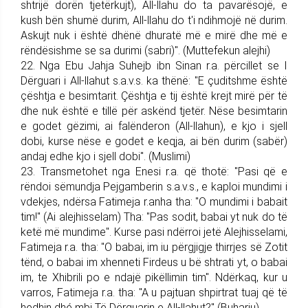
shtrijë dorën tjetërkujt), All-llahu do ta pavarësojë, e
kush bën shumë durim, All-llahu do t'i ndihmojë në durim.
Askujt nuk i është dhënë dhuratë më e mirë dhe më e
rëndësishme se sa durimi (sabri)". (Muttefekun alejhi)
22. Nga Ebu Jahja Suhejb ibn Sinan r.a. përcillet se I
Dërguari i All-llahut s.a.v.s. ka thënë: "E çuditshme është
çështja e besim­tarit. Çështja e tij është krejt mirë për të
dhe nuk është e tillë për as­kënd tjetër. Nëse besimtarin
e go­det gëzimi, ai falënderon (All-lla­hun), e kjo i sjell
dobi, kurse nëse e godet e keqja, ai bën durim (sabër)
andaj edhe kjo i sjell dobi". (Mus­limi)
23. Trans­me­tohet nga Enesi r.a. që thotë: "Pasi që e
rëndoi sëmund­ja Pej­gam­be­rin s.a.v.s., e kaploi mundimi i
vdekjes, ndërsa Fatimeja r.anha tha: "O mundimi i babait
tim!" (Ai alejhisselam) Tha: "Pas sodit, babai yt nuk do të
ketë më mundime". Kurse pasi ndërroi jetë Alej­his­selami,
Fatimeja r.a. tha: "O babai, im iu për­gjigje thirrjes së Zotit
tënd, o babai im xhenneti Firdeus u bë shtrati yt, o babai
im, te Xhibrili po e ndajë pikëllimin tim". Ndërkaq, kur u
varros, Fatimeja r.a. tha: "A u pajtuan shpirtrat tuaj që të
hedhin dhé mbi Të Dërguarin e All-llahut?" (Buhariu)