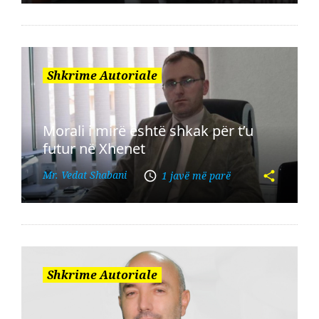
Shkrime Autoriale
Morali i mirë është shkak për t’u
futur në Xhenet
Mr. Vedat Shabani
1 javë më parë
Shkrime Autoriale