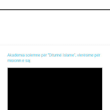
Akademia solemne për "Diturinë Islame", vlerësime për
misionin e saj