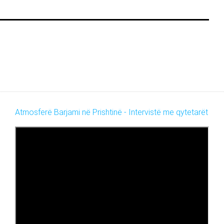
Atmosferë Barjami në Prishtinë - Intervistë me qytetarët