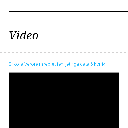
Video
Shkolla Verore mirëpret fëmijët nga data 6 korrik