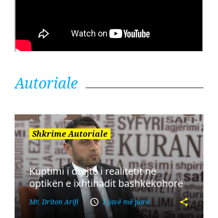
Autoriale
Shkrime Autoriale
Kuptimi i drejtë i realitetit në
optikën e ixhtihadit bashkëkohorë
Mr. Driton Arifi
1 javë më parë