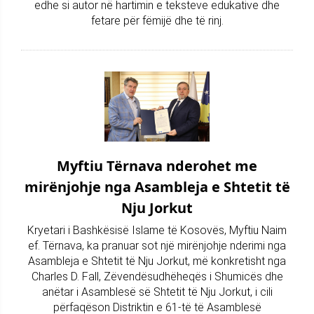
edhe si autor në hartimin e teksteve edukative dhe
fetare për fëmijë dhe të rinj.
Myftiu Tërnava nderohet me
mirënjohje nga Asambleja e Shtetit të
Nju Jorkut
Kryetari i Bashkësisë Islame të Kosovës, Myftiu Naim
ef. Tërnava, ka pranuar sot një mirënjohje nderimi nga
Asambleja e Shtetit të Nju Jorkut, më konkretisht nga
Charles D. Fall, Zëvendësudhëheqës i Shumicës dhe
anëtar i Asamblesë së Shtetit të Nju Jorkut, i cili
përfaqëson Distriktin e 61-të të Asamblesë