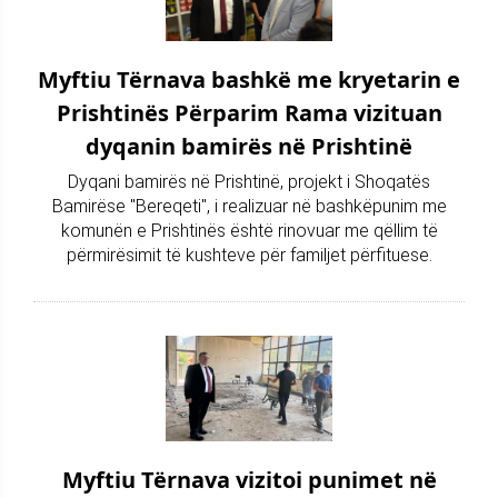
Myftiu Tërnava bashkë me kryetarin e
Prishtinës Përparim Rama vizituan
dyqanin bamirës në Prishtinë
Dyqani bamirës në Prishtinë, projekt i Shoqatës
Bamirëse "Bereqeti", i realizuar në bashkëpunim me
komunën e Prishtinës është rinovuar me qëllim të
përmirësimit të kushteve për familjet përfituese.
Myftiu Tërnava vizitoi punimet në