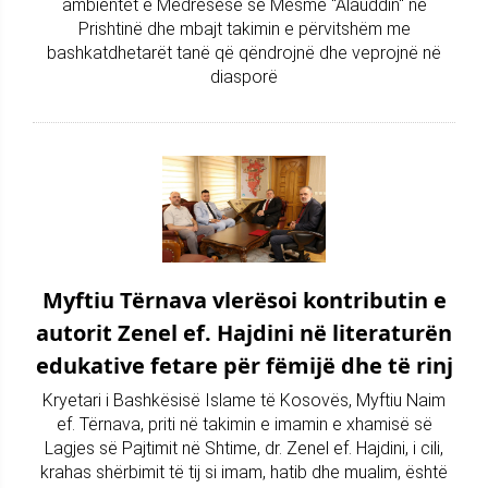
ambientet e Medresesë së Mesme "Alauddin" në
Prishtinë dhe mbajt takimin e përvitshëm me
bashkatdhetarët tanë që qëndrojnë dhe veprojnë në
diasporë
Myftiu Tërnava vlerësoi kontributin e
autorit Zenel ef. Hajdini në literaturën
edukative fetare për fëmijë dhe të rinj
Kryetari i Bashkësisë Islame të Kosovës, Myftiu Naim
ef. Tërnava, priti në takimin e imamin e xhamisë së
Lagjes së Pajtimit në Shtime, dr. Zenel ef. Hajdini, i cili,
krahas shërbimit të tij si imam, hatib dhe mualim, është