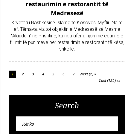
restaurimin e restorantit të
Medresesë
Kryetari i Bashkësisë Islame të Kosovës, Myftiu Naim
ef. Tërnava, vizitoi objektin e Medresesë së Mesme
"Alauddin" në Prishtinë, ku nga afër u njoh me ecurinë e
fillimit të punimeve për restaurimin e restorantit të kësaj
shkolle.
1
2
3
4
5
6
7
Next (2) »
Last (159) »»
Search