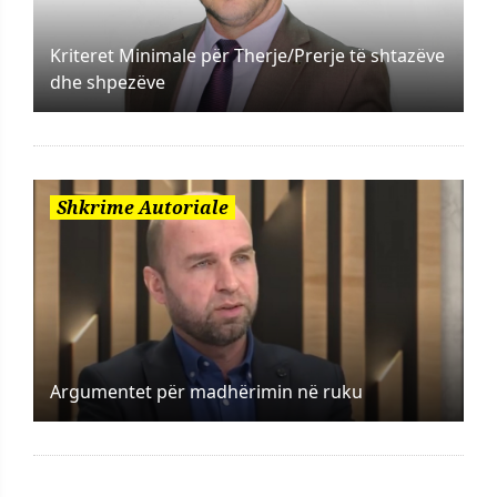
Kriteret Minimale për Therje/Prerje të shtazëve
dhe shpezëve
Shkrime Autoriale
Argumentet për madhërimin në ruku