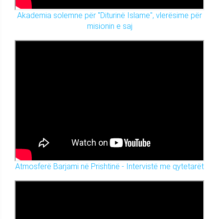
Akademia solemne për "Diturinë Islame", vlerësime për
misionin e saj
Atmosferë Barjami në Prishtinë - Intervistë me qytetarët