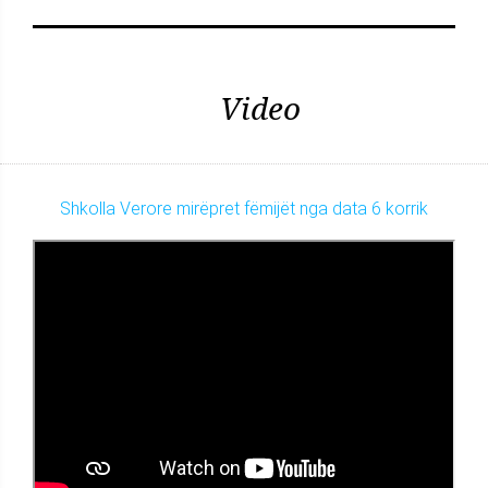
Video
Shkolla Verore mirëpret fëmijët nga data 6 korrik