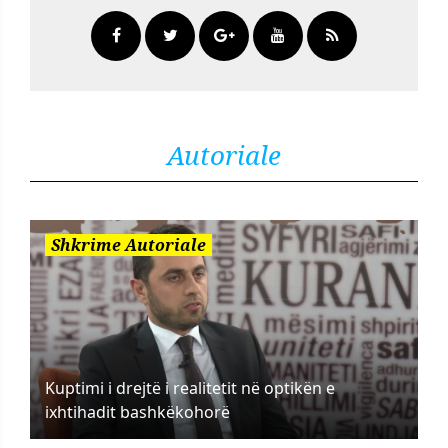
Autoriale
Shkrime Autoriale
Kuptimi i drejtë i realitetit në optikën e
ixhtihadit bashkëkohorë