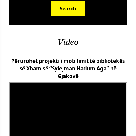
Search
Video
Përurohet projekti i mobilimit të bibliotekës
së Xhamisë “Sylejman Hadum Aga” në
Gjakovë