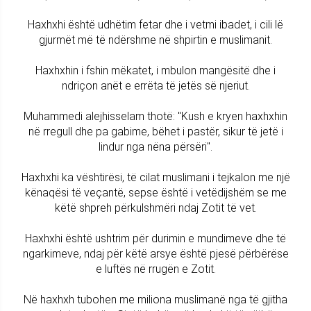
Haxhxhi është udhëtim fetar dhe i vetmi ibadet, i cili lë
gjurmët më të ndërshme në shpirtin e muslimanit.
Haxhxhin i fshin mëkatet, i mbulon mangësitë dhe i
ndriçon anët e errëta të jetës së njeriut.
Muhammedi alejhisselam thotë: "Kush e kryen haxhxhin
në rregull dhe pa gabime, bëhet i pastër, sikur të jetë i
lindur nga nëna përsëri".
Haxhxhi ka vështirësi, të cilat muslimani i tejkalon me një
kënaqësi të veçantë, sepse është i vetëdijshëm se me
këtë shpreh përkulshmëri ndaj Zotit të vet.
Haxhxhi është ushtrim për durimin e mundimeve dhe të
ngarkimeve, ndaj për këtë arsye është pjesë përbërëse
e luftës në rrugën e Zotit.
Në haxhxh tubohen me miliona muslimanë nga të gjitha