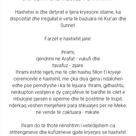
Haxhxhxi si dhe detyrat e tjera kryesore islame, ka
dispozitat dhe rregullat e veta të bazuara në Kur'an dhe
Sunnet.
Farzet e haxhxhit janë:
ihrami,
qëndrimi në Arafat - vukufi dhe
tavafuz - zijare.
Ihrami është nijjeti, me të cilin haxhiu fillon t'i kryejë
ceremonitë e haxhxhit, me çka disa gjëra i ndalohen
edhe pse përndryshe i ka të lejuara. Ihrami, gjithashtu,
nënkupton veshjen e dy çarçafëve të bardhë të cilët e
mbulojnë pjesën e sipërme dhe të poshtme të trupit,
ndërkaq veshen menjëherë para shkuarjes për në Meke,
në vende të caktuara - mikate.
Ihram do të thotë nënshtrim i vetëdijshëm ca
shtrëngimeve dhe kufizimeve gjatë kryerjes së haxhxhit.