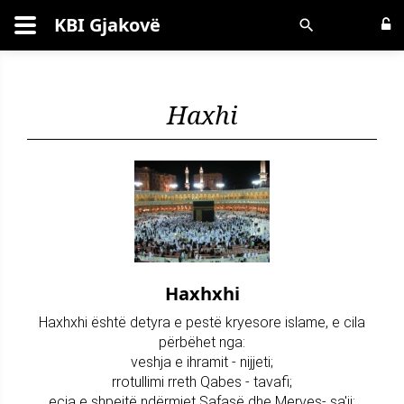
KBI Gjakovë
Kërko
Haxhi
Haxhxhi
Haxhxhi është detyra e pestë kryesore islame, e cila
përbëhet nga:
veshja e ihramit - nijjeti;
rrotullimi rreth Qabes - tavafi;
ecja e shpejtë ndërmjet Safasë dhe Merves- sa'ji;