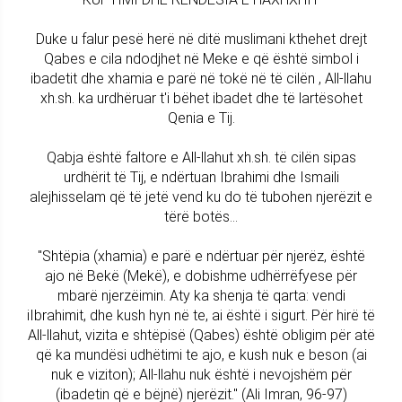
Duke u falur pesë herë në ditë muslimani kthehet drejt
Qabes e cila ndodjhet në Meke e që është simbol i
ibadetit dhe xhamia e parë në tokë në të cilën , All-llahu
xh.sh. ka urdhëruar t'i bëhet ibadet dhe të lartësohet
Qenia e Tij.
Qabja është faltore e All-llahut xh.sh. të cilën sipas
urdhërit të Tij, e ndërtuan Ibrahimi dhe Ismaili
alejhisselam që të jetë vend ku do të tubohen njerëzit e
tërë botës...
"Shtëpia (xhamia) e parë e ndërtuar për njerëz, është
ajo në Bekë (Mekë), e dobishme udhërrëfyese për
mbarë njerzëimin. Aty ka shenja të qarta: vendi
iIbrahimit, dhe kush hyn në te, ai është i sigurt. Për hirë të
All-llahut, vizita e shtëpisë (Qabes) është obligim për atë
që ka mundësi udhëtimi te ajo, e kush nuk e beson (ai
nuk e viziton); All-llahu nuk është i nevojshëm për
(ibadetin që e bëjnë) njerëzit." (Ali Imran, 96-97)