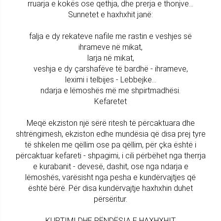
rruarja e kokës ose qethja, dhe prerja e thonjve...
Sunnetet e haxhxhit janë:
falja e dy rekateve nafile me rastin e veshjes së
ihrameve në mikat,
larja në mikat,
veshja e dy çarshafëve të bardhë - ihrameve,
leximi i telbijes - Lebbejke...
ndarja e lëmoshës më me shpirtmadhësi.
Kefaretet
Meqë ekziston një sërë ritesh të përcaktuara dhe
shtrëngimesh, ekziston edhe mundësia që disa prej tyre
të shkelen me qëllim ose pa qëllim, për çka është i
përcaktuar kefareti - shpagimi, i cili përbëhet nga therrja
e kurabanit - devesë, dashit, ose nga ndarja e
lëmoshës, varësisht nga pesha e kundërvajtjes që
është bërë. Për disa kundërvajtje haxhxhin duhet
përsëritur.
KUPTIMI DHE RËNDËSIA E HAXHXHIT