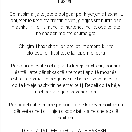
haxhxhi.
Që muslimanja të jetë e obliguar për kryerjen e haxhxhit,
patjetër të ketë mahremin e vet , gjegjësisht burrin ose
mashkullin, i cili s'mund të martohet me të, ose të jetë
në shoqëri me më shumë gra.
Obligimi i haxhxhit fillon prej atij momenti kur të
plotësohen kushtet e lartëpërmendura.
Përsoni që është i obliguar ta kryejë haxhxhin, por nuk
është i aftë për shkak të shëndetit apo të moshës,
është i detyruar të përgatisë një bedel - zëvendës i cili
do ta kryejë haxhxhin në emër të tij. Bedeli do ta bëjë
nijet për atë që e zëvendëson.
Për bedel duhet marrë përsonin që e ka kryer haxhxhinn
për vete dhe i cili i njeh dispozitat islame dhe ato të
haxhxhit
DISPOZITAT DHE RREGULLAT E HAXHXHIT