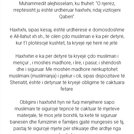
Muhammedit alejhisselam, ku thuhet: "O njerëz,
rreptësisht ju është urdhëruar haxhxhi, ndaj vizitojeni
Qaben".
Haxhxhi, sipas kësaj, është urdhëresë e domosdoshme
e All-llahut xh.sh., të cilën çdo musliman e ka për detyrë,
kur t'I plotësojë kushtet, ta kryejë një herë në jetë.
Haxhxhin e ka për detyrë ta kryejë çdo musliman i
mençur , i moshës madhore, i lirë, i pasur, i shëndosh
dhe i siguruar. Me moshën madhore nënkuptohet
muslimani (muslimanja) i pjekur i cili, sipas dispozitave të
Sheriatit, është i detyruar të kryejë obligime të caktuara
fetare.
Obligimi i haxhxhit hyn në fuqi menjëherë sapo
muslimani të sigurojë tepricë të caktuar të mjeteve
materjale, të mos jetë borxhli, ta ketë të siguruar
banesën dhe furnizimin e familjes gjatë mungesës së tij,
pastaj të sigurojë mjete për shkuarje dhe ardhje nga