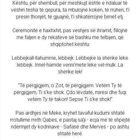
Kështu, për shembull, për meshkujt është e ndaluar të
veshin tesha të qepura, ta mbulojnë kokën, të rruhen, t'i
presin thonjët, të gjuajnë, t'i shkatërrojnë bimët etj.
Ceremonitë e haxhxhit, pas veshjes së ihramit, fillojnë
me faljen e dy rekateve së bashku me telbijen, që
shqiptohet kështu:
Lebbejkall-llahumme, lebbejk. Lebbejke la sherike leke
lebbejk. Innel-hamde venni'mete leke vel-mulk. La
sherike lek!
"Të përgjigjem, o Zot, të përgjigjem. Vetëm Ty të
përgjigjem, Ti s'ke shok. Çdo lëvdatë, mirësi dhe fuqi
vetëm Ty të takon! Sepse Ti s'ke shok!"
Pas ardhjes në Meke, kryhet tavaful-kudumi shtatë
rrotullime rreth Qabes, e pastaj sa'ji - ecja më të shpejtë
ndërmjet dy kodrinave - Safasë dhe Merves - po ashtu
shtatë herë.