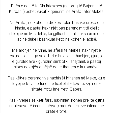
Ditën e nëntë të Dhulhixhxhes (në prag të Bajramit të
Kurbanit) bëhet vukufi - qëndrimi në Arafat afër Mekes.
Në Arafat, në kohën e drekës, falen bashkë dreka dhe
ikindia, e pastaj haxhinjët pas përendimit të diellit
shkojnë në Muzdelife, ku gjithashtu, falin akshamin dhe
jacinë duke i bashkuar këto në kohën e jacisë.
Me ardhjen në Mine, në afërsi të Mekes, haxhinjët e
kryejnë njërin nga vaxhibet e haxhxhit - hudhjen, gjuajtjen
e guralecave - gurëzim simbolik i shejtanit, e pastaj
sipas nevojës e bëjnë edhe therrjen e kurbanëve.
Pas këtyre ceremonive haxhinjët kthehen në Meke, ku e
kryejnë farzin e fundit të haxhxhit - tavafuz-zijaren -
shtatë rrotullime rreth Qabes.
Pas kryerjes së këtij farzi, haxhinjët lirohen prej të gjitha
ndalesave të ihramit, përveç marrëdhënieve intime me
gratë e tyre.