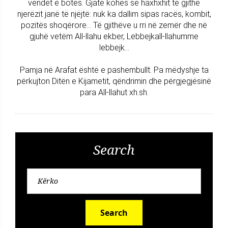
vendet e botës. Gjatë kohës së haxhxhit të gjithë
njerëzit janë të njëjtë: nuk ka dallim sipas racës, kombit,
pozitës shoqërore... Të gjithëve u rri në zemër dhe në
gjuhë vetëm All-llahu ekber, Lebbejkall-llahumme
lebbejk...
Pamja në Arafat është e pashembullt. Pa mëdyshje ta
përkujton Ditën e Kijametit, qëndrimin dhe përgjegjësinë
para All-llahut xh.sh.
Search
Search