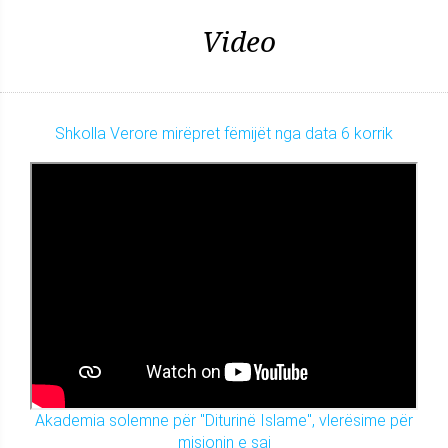
Video
Shkolla Verore mirëpret fëmijët nga data 6 korrik
Akademia solemne për "Diturinë Islame", vlerësime për
misionin e saj