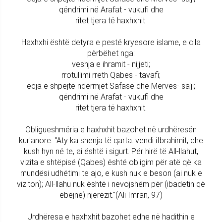
qëndrimi në Arafat - vukufi dhe
ritet tjera të haxhxhit.
Haxhxhi është detyra e pestë kryesore islame, e cila
përbëhet nga:
veshja e ihramit - nijjeti;
rrotullimi rreth Qabes - tavafi;
ecja e shpejtë ndërmjet Safasë dhe Merves- sa'ji;
qëndrimi në Arafat - vukufi dhe
ritet tjera të haxhxhit.
Obligueshmëria e haxhxhit bazohet në urdhëresën
kur'anore: "Aty ka shenja të qarta: vendi iIbrahimit, dhe
kush hyn në te, ai është i sigurt. Për hirë të All-llahut,
vizita e shtëpisë (Qabes) është obligim për atë që ka
mundësi udhëtimi te ajo, e kush nuk e beson (ai nuk e
viziton); All-llahu nuk është i nevojshëm për (ibadetin që
ebëjnë) njerëzit."(Ali Imran, 97)
Urdhëresa e haxhxhit bazohet edhe në hadithin e