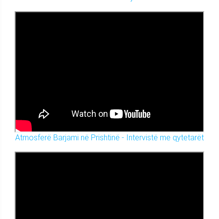
Atmosferë Barjami në Prishtinë - Intervistë me qytetarët