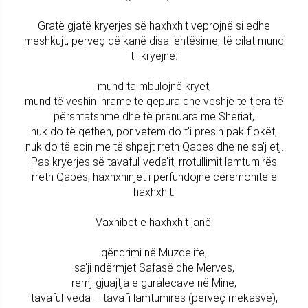
Gratë gjatë kryerjes së haxhxhit veprojnë si edhe
meshkujt, përveç që kanë disa lehtësime, të cilat mund
t'i kryejnë:
mund ta mbulojnë kryet,
mund të veshin ihrame të qepura dhe veshje të tjera të
përshtatshme dhe të pranuara me Sheriat,
nuk do të qethen, por vetëm do t'i presin pak flokët,
nuk do të ecin me të shpejt rreth Qabes dhe në sa'j etj.
Pas kryerjes së tavaful-veda'it, rrotullimit lamtumirës
rreth Qabes, haxhxhinjët i përfundojnë ceremonitë e
haxhxhit.
Vaxhibet e haxhxhit janë:
qëndrimi në Muzdelife,
sa'ji ndërmjet Safasë dhe Merves,
remj-gjuajtja e guralecave në Mine,
tavaful-veda'i - tavafi lamtumirës (përveç mekasve),