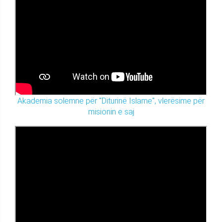
Akademia solemne për "Diturinë Islame", vlerësime për
misionin e saj