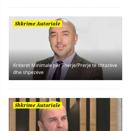
Shkrime Autoriale
Kriteret Minimale për Therje/Prerje të shtazëve
dhe shpezëve
Shkrime Autoriale