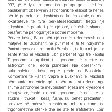
997, që të dy astronomët ishin parapërgatitur të bënin
bashkërisht observimin astronomik të eklipsit të hënës,
për të përcaktuar ndryshimin në kohën lokale, në mes
lokaliteteve të tyre përkatëse.Rezultati tregoi një
ndryshim të përafërt për një orë, që është shumë i
përafërt me përllogaritjet e sotme moderne.
Përveç kësaj, Biruni bëri një numër referencash ndaj
matjeve të Buzxhanit në punimet e tij të ndryshme.
Punimi kryesor astronomik i Buzxhanit, i cili ka mbijetuar,
është Kitab el Maxhisti. Libri përbëhet nga tre kapituj:
Trigonometria, Aplikimi i trigonometrisë sferike në
astronomi dhe Teoria planetare. Një dorëshkrim i
pakompletuar i kësaj vepre gjendet në Bibliotekën
Kombëtare të Parisit. Vepra e Buzxhanit, el Maxhisti,
përmbante materiale që u përdorën si referim nga
shumë astronomë të mëvonshëm. Pjesa më kryesore e
kësaj vepre, është ajo mbi trigonometrinë, që ishte një
studim i thukët i kësaj fushe, ku bëhet prezantim i
provave në mënyrë mjeshtërore mbi relacionet në
trigonometrinë sferike dhe në atë të rrafshëtën. Ebu'l