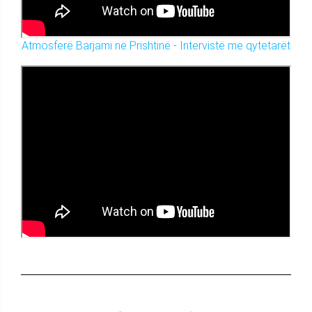
Atmosferë Barjami në Prishtinë - Intervistë me qytetarët