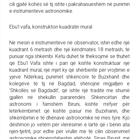
cili gjatë kohës së tij ishte i pakrahasueshëm në punimin
e instrumenteve astronomike.
Ebu'l vafa, konstrukton kuadratin mural
Në mesin e instrumenteve në observator, ishin edhe një
kuadrant 6 metrash dhe një këndmatës 18 metrash, të
punuar nga shkëmbi. Këtu duhet të theksojmë se thuhet
që Ebu'l Vafa ishte i pari që kishte konstruktuar një
kuadrant mural, një mjet ky që shërbente për vrojtimin e
yjeve. Ndërkaq, punimet shkencore të Buzxhanit dhe
kolegëve të tij në Bagdad, shënojnë ringjalljen e
'Shkollës së Bagdadit', që ishte një traditë me shumë
gjallëri në shekullin pararendës. Shkencëtari dhe
astronomi i famshëm Biruni, kishte rrëfyer për
letërkëmbimet që kishte pasur me Buzxhanin, dhe
shkëmbimin e të dhënave astronomike në mes tyre. Kjo
dëshmon jo vetëm për vlerësimin e lartë që i bënin ata
njëri-tjetrit, por edhe për vrullin me të cilin observimet
astronomike shpërndaheshin atëbotë. Sipas Birunit, më