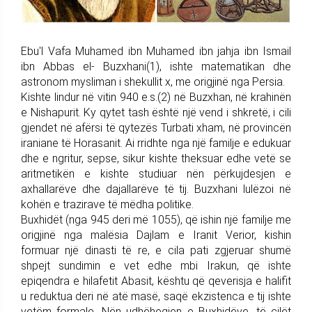
Ebu'l Vafa Muhamed ibn Muhamed ibn jahja ibn Ismail
ibn Abbas el- Buzxhani(1), ishte matematikan dhe
astronom mysliman i shekullit x, me origjinë nga Persia.
Kishte lindur në vitin 940 e.s.(2) në Buzxhan, në krahinën
e Nishapurit. Ky qytet tash është një vend i shkretë, i cili
gjendet në afërsi të qytezës Turbati xham, në provincën
iraniane të Horasanit. Ai rridhte nga një familje e edukuar
dhe e ngritur, sepse, sikur kishte theksuar edhe vetë se
aritmetikën e kishte studiuar nën përkujdesjen e
axhallarëve dhe dajallarëve të tij. Buzxhani lulëzoi në
kohën e trazirave të mëdha politike.
Buxhidët (nga 945 deri më 1055), që ishin një familje me
origjinë nga malësia Dajlam e Iranit Verior, kishin
formuar një dinasti të re, e cila pati zgjeruar shumë
shpejt sundimin e vet edhe mbi Irakun, që ishte
epiqendra e hilafetit Abasit, kështu që qeverisja e halifit
u reduktua deri në atë masë, saqë ekzistenca e tij ishte
vetëm formale. Nën udhëheqjen e Buxhidëve, të cilët