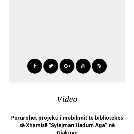
Video
Përurohet projekti i mobilimit të bibliotekës
së Xhamisë “Sylejman Hadum Aga” në
Gjakovë