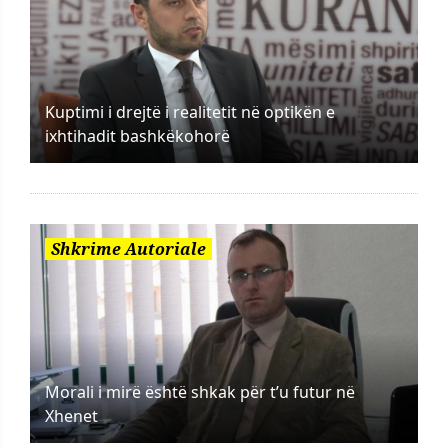
Kuptimi i drejtë i realitetit në optikën e
ixhtihadit bashkëkohorë
Shkrime Autoriale
Morali i mirë është shkak për t’u futur në
Xhenet