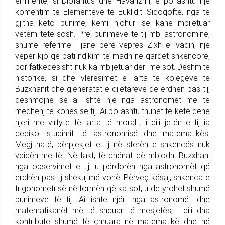
eminentë, si Diofantus dhe Havarizmi, e po ashtu një
komentim të Elementeve të Euklidit. Sidoqoftë, nga të
gjitha këto punime, kemi njohuri se kanë mbijetuar
vetëm tetë sosh. Prej punimeve të tij mbi astronominë,
shumë referime i janë bërë veprës Zixh el vadih, një
vepër kjo që pati ndikim të madh në qarqet shkencore,
por fatkeqësisht nuk ka mbijetuar deri më sot. Dëshmitë
historike, si dhe vlerësimet e larta të kolegëve të
Buzxhanit dhe gjeneratat e dijetarëve që erdhën pas tij,
dëshmojnë se ai ishte një nga astronomët më të
mëdhenj të kohës së tij. Ai po ashtu thuhet të ketë qenë
njeri me virtyte të larta të moralit, i cili jetën e tij ia
dedikoi studimit të astronomisë dhe matematikës.
Megjithatë, përpjekjet e tij në sferën e shkencës nuk
vdiqën me të. Në fakt, të dhënat që mblodhi Buzxhani
nga observimet e tij, u përdorën nga astronomët që
erdhën pas tij shekuj më vonë. Përveç kësaj, shkenca e
trigonometrisë në formën që ka sot, u detyrohet shumë
punimeve të tij. Ai ishte njëri nga astronomët dhe
matematikanët më të shquar të mesjetës, i cili dha
kontribute shumë të çmuara në matematikë dhe në