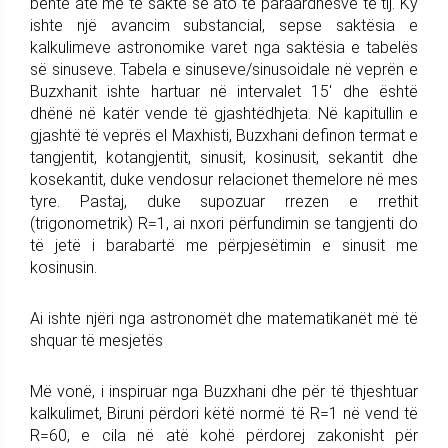
bënte atë më të saktë se ato të paraardhësve të tij. Ky
ishte një avancim substancial, sepse saktësia e
kalkulimeve astronomike varet nga saktësia e tabelës
së sinuseve. Tabela e sinuseve/sinusoidale në veprën e
Buzxhanit ishte hartuar në intervalet 15' dhe është
dhënë në katër vende të gjashtëdhjeta. Në kapitullin e
gjashtë të veprës el Maxhisti, Buzxhani definon termat e
tangjentit, kotangjentit, sinusit, kosinusit, sekantit dhe
kosekantit, duke vendosur relacionet themelore në mes
tyre. Pastaj, duke supozuar rrezen e rrethit
(trigonometrik) R=1, ai nxori përfundimin se tangjenti do
të jetë i barabartë me përpjesëtimin e sinusit me
kosinusin.
Ai ishte njëri nga astronomët dhe matematikanët më të
shquar të mesjetës
Më vonë, i inspiruar nga Buzxhani dhe për të thjeshtuar
kalkulimet, Biruni përdori këtë normë të R=1 në vend të
R=60, e cila në atë kohë përdorej zakonisht për