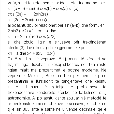
Vafa, njihet të ketë themeluar identitetet trigonometrike:
sin (a + b) = sin(a) cos(b) + cos(a) sin(b)
cos (2a) = 1 − 2sin2(a)
sin (2a) = 2sin(a) cos(a),
ai poashtu zbuloi relacionet për sin (a+b), dhe formulën:
2 sin2 (a/2) = 1 - cos a, dhe
sin a = 2 sin (a/2) cos (a/2)
si dhe zbuloi ligjin e sinuseve për trekëndëshat
sferikë(3) dhe ofroi zgjidhjen gjeometrike për
x4 = a dhe x4 + ax3 = b.(4)
Gjatë studimit të veprave të tij, mund të vërehet se
trajtimi nga Buzxhani i kësaj shkence, në disa raste
ngjan mjaft me prezantimet e sotme moderne. Në
veprën el Maxhisti, Buzxhani bëri për herë të parë
prezantimin e funksionit të tangjenteve dhe kështu
kishte ndihmuar në zgjidhjen e problemeve të
trekëndëshave kënddrejtë sferikë, në kalkulimet e tij
astronomike. Ai po ashtu kishte zbuluar një metodë të
re për konstruktimin e tabelave të sinuseve, ku tabela e
tij e sin 30′, ishte e saktë në 8 vende decimale, që e