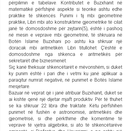
përpilimin e tabelave. Kontributet e Buzxhanit në
matematikë përfshijnë aspekte si teorike ashtu edhe
praktike të shkencës. Punimi i tij mbi gjeometrinë
praktike, Libri mbi ato konstruktime gjeometrike të cilat
janë të domosdoshme për zejtarin(5), është i pashoq
në mesin e veprave mbi gjeometrinë, të shkruara në
Botën Islame. Buzxhani po ashtu ka shkruar një
doracak mbi aritmetikën. Libri titullohet: Ç'është e
domosdoshme nga shkenca e aritmetikës për
sekretarët dhe biznesmenët.
Siç kanë theksuar shkencëtarët e mëvonshëm, si duket
ky punim është i pari dhe i vetmi ku janë aplikuar a
paraqitur numrat negativë, në punimet e Botës Islame
mesjetare.
Bazuar në veprat që i janë atribuar Buzxhanit, duket se
ai kishte qenë një dijetar mjaft produktiv. Për të thuhet
se ka shkruar 22 libra dhe traktate. Këtu përfshihen
punimet në fushën e astronomisë, aritmetikës dhe
gjeometrisë, si dhe përkthime dhe komentime të
veprave të vjetra algjebrike, si ato të shkencëtarëve