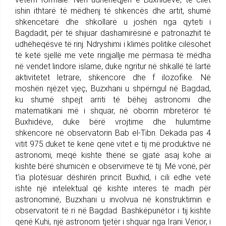
ishin ithtarë të mëdhenj të shkencës dhe artit, shumë
shkencëtarë dhe shkollarë u joshën nga qyteti i
Bagdadit, për të shijuar dashamirësinë e patronazhit të
udhëheqësve të rinj. Ndryshimi i klimës politike cilësohet
të ketë sjellë me vete ringjallje me përmasa të mëdha
në vendet lindore islame, duke ngritur në shkallë të lartë
aktivitetet letrare, shkencore dhe f ilozofike. Në
moshën njëzet vjeç, Buzxhani u shpërngul në Bagdad,
ku shumë shpejt arriti të bëhej astronomi dhe
matematikani më i shquar, në oborrin mbretëror të
Buxhidëve, duke bërë vrojtime dhe hulumtime
shkencore në observatorin Bab el-Tibn. Dekada pas 4
vitit 975 duket të kenë qenë vitet e tij më produktive në
astronomi, meqë kishte thënë se gjatë asaj kohe ai
kishte bërë shumicën e observimeve të tij. Më vonë, për
t'ia plotësuar dëshirën princit Buxhid, i cili edhe vetë
ishte një intelektual që kishte interes të madh për
astronominë, Buzxhani u involvua në konstruktimin e
observatorit të ri në Bagdad. Bashkëpunëtor i tij kishte
qenë Kuhi, një astronom tjetër i shquar nga Irani Verior, i