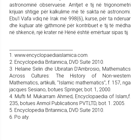
astronominë observuese. Arritjet e tij në trigonometri
krijuan shtigje për kalkulime më të sakta në astronomi.
Ebu'l Vafa vdiq në Irak më 998(6), kurse, për ta nderuar
dhe kujtuar atë gjithmonë për kontribuet e tij të mëdha
në shkencë, një krater në Hënë është emërtuar sipas tij.
_____________________________
1. www.encyclopaediaislamica.com.
2. Encyclopedia Britannica, DVD Suite 2010.
3. Helaine Selin dhe Ubiratan D'Ambrosio, Mathematics
Across Cultures: The History of Non-western
Mathematics, artikulli, "Islamic mathematics", f. 157, nga
jacques Sesiano, botues Springer, bot. 1, 2000.
4. Mufti M. Mukarram Ahmed, Encyclopaedia of Islam,f.
235, botues Anmol Publications PVT.LTD, bot. 1. 2005.
5. Encyclopedia Britannica, DVD Suite 2010.
6. Po aty.