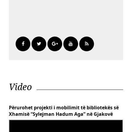
Video
Përurohet projekti i mobilimit të bibliotekës së
Xhamisë “Sylejman Hadum Aga” në Gjakovë