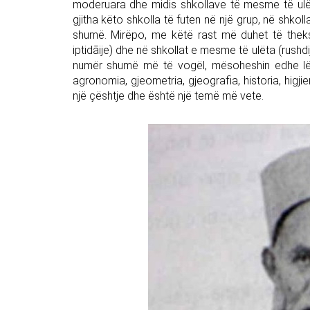
moderuara dhe midis shkollave të mesme të ulë
gjitha këto shkolla të futen në një grup, në shk
shumë. Mirëpo, me këtë rast më duhet të theks
iptidāije) dhe në shkollat e mesme të ulëta (rushd
numër shumë më të vogël, mësoheshin edhe lënd
agronomia, gjeometria, gjeografia, historia, higji
një çështje dhe është një temë më vete.