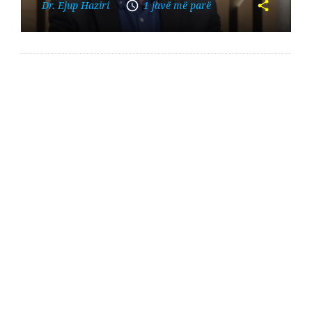
Dr. Ejup Haziri
1 javë më parë