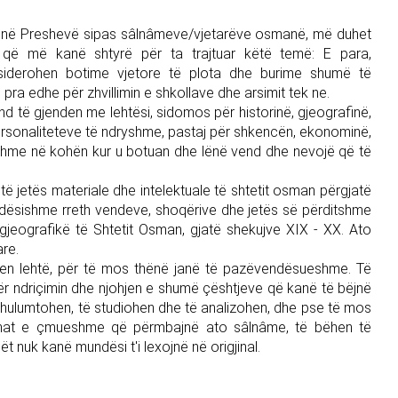
at në Preshevë sipas sâlnâmeve/vjetarëve osmanë, më duhet
e që më kanë shtyrë për ta trajtuar këtë temë: E para,
nsiderohen botime vjetore të plota dhe burime shumë të
ra edhe për zhvillimin e shkollave dhe arsimit tek ne.
d të gjenden me lehtësi, sidomos për historinë, gjeografinë,
 personaliteteve të ndryshme, pastaj për shkencën, ekonominë,
ryshme në kohën kur u botuan dhe lënë vend dhe nevojë që të
 të jetës materiale dhe intelektuale të shtetit osman përgjatë
dësishme rreth vendeve, shoqërive dhe jetës së përditshme
gjeografikë të Shtetit Osman, gjatë shekujve XIX - XX. Ato
are.
hen lehtë, për të mos thënë janë të pazëvendësueshme. Të
r ndriçimin dhe njohjen e shumë çështjeve që kanë të bëjnë
 të hulumtohen, të studiohen dhe të analizohen, dhe pse të mos
ënat e çmueshme që përmbajnë ato sâlnâme, të bëhen të
t nuk kanë mundësi t'i lexojnë në origjinal.