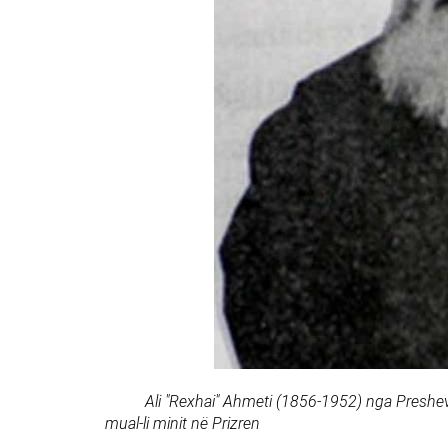
Ali "Rexhai" Ahmeti (1856-1952) nga Presheva
mual-li minit në Prizren