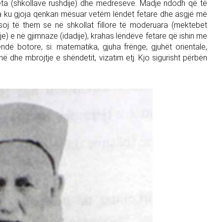
ta (shkollave rushdije) dhe medreseve. Madje ndodh që të
olla ku gjoja qenkan mësuar vetëm lëndët fetare dhe asgjë më
oj të them se në shkollat fillore të moderuara (mektebet
ije) e në gjimnaze (idadije), krahas lëndëve fetare që ishin me
ë botore, si: matematika, gjuha frënge, gjuhët orientale,
enë dhe mbrojtje e shëndetit, vizatim etj. Kjo sigurisht përbën