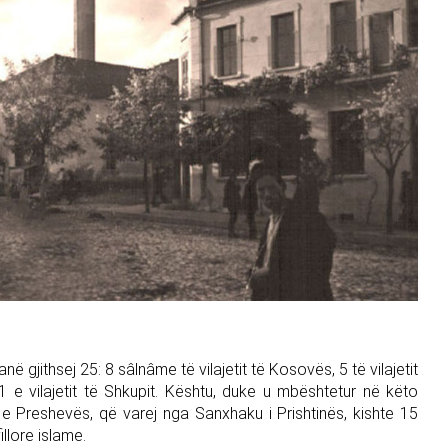
ë gjithsej 25: 8 sâlnâme të vilajetit të Kosovës, 5 të vilajetit
 1 e vilajetit të Shkupit. Kështu, duke u mbështetur në këto
e Preshevës, që varej nga Sanxhaku i Prishtinës, kishte 15
llore islame.