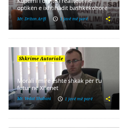
Kuptimi i drejtë i realitetit në
optikën e ixhtihadit bashkëkohorë
Mr. Driton Arifi
1 javë më parë
Shkrime Autoriale
Morali i mirë është shkak për t’u
futur në Xhenet
Mr. Vedat Shabani
1 javë më parë