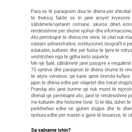
Para se të paraqesim disa të dhëna për shkoll
të theksoj faktin se tri janë arsyet kryesor
sâlnâmetë/vjetarët osmanë, sikurse dihet, ko
rëndësishme për shumë njohuri dhe informacione, p
Ato përmbajnë të dhëna me vlerë, të cilat nuk mun
ndarjen administrative, institucionet, biografit e
edukatën, kulturën dhe për fusha të tjera të nd
vështrohen nga të gjitha këto aspekte.
Me një fjalë, sâlnâmetë janë pasqyrë e rregullimit
75 vjetëve dhe paraqesin të dhëna shumë të rën
të atyre vendeve, që kanë qenë brenda kufijve 
japin të dhëna edhe për vilajetet dhe tokat shqipt
Prandaj ato janë burime që nuk mund të injoro
dhënat që përmbajnë ato, janë të rëndësishme pë
me kulturën dhe historinë tonë. Si të tilla, duhet
përkthehen edhe në gjuhën shqipe dhe të dh
njohura edhe për masën e gjerë të lexuesve, të cilë
Sa salname ishin?