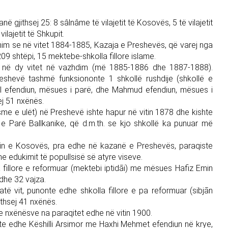
ë gjithsej 25: 8 sâlnâme të vilajetit të Kosovës, 5 të vilajetit
ilajetit të Shkupit.
im se në vitet 1884-1885, Kazaja e Preshevës, që varej nga
209 shtëpi, 15 mektebe-shkolla fillore islame.
he në dy vitet në vazhdim (më 1885-1886 dhe 1887-1888).
eshevë tashmë funksiononte 1 shkollë rushdije (shkollë e
 efendiun, mësues i parë, dhe Mahmud efendiun, mësues i
ej 51 nxënës.
sme e ulët) në Preshevë ishte hapur në vitin 1878 dhe kishte
a e Parë Ballkanike, që d.m.th. se kjo shkollë ka punuar më
ajetin e Kosovës, pra edhe në kazanë e Preshevës, paraqiste
 dhe edukimit të popullsisë së atyre viseve.
fillore e reformuar (mektebi iptidāi) me mësues Hafiz Emin
 dhe 32 vajza.
ë vit, punonte edhe shkolla fillore e pa reformuar (sibjān
thsej 41 nxënës.
e nxënësve na paraqitet edhe në vitin 1900.
e edhe Këshilli Arsimor me Haxhi Mehmet efendiun në krye,