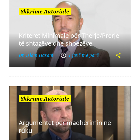
Shkrime Autoriale
Kriteret Minimale për Therje/Prerje
të shtazëve dhe shpezëve
Dr. Islam Hasani
1 javë më parë
Shkrime Autoriale
Argumentet për madhërimin në
ruku