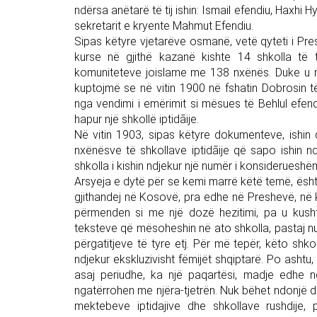
ndërsa anëtarë të tij ishin: Ismail efendiu, Haxhi
sekretarit e kryente Mahmut Efendiu.
Sipas këtyre vjetarëve osmanë, vetë qyteti i Pr
kurse në gjithë kazanë kishte 14 shkolla të t
komuniteteve joislame me 138 nxënës. Duke u 
kuptojmë se në vitin 1900 në fshatin Dobrosin t
nga vendimi i emërimit si mësues të Behlul efend
hapur një shkollë iptidāije.
Në vitin 1903, sipas këtyre dokumenteve, ishin
nxënësve të shkollave iptidāije që sapo ishin ndë
shkolla i kishin ndjekur një numër i konsideruesh
Arsyeja e dytë për se kemi marrë këtë temë, është 
gjithandej në Kosovë, pra edhe në Preshevë, në
përmenden si me një dozë hezitimi, pa u kusht
teksteve që mësoheshin në ato shkolla, pastaj n
përgatitjeve të tyre etj. Për më tepër, këto shko
ndjekur ekskluzivisht fëmijët shqiptarë. Po ashtu,
asaj periudhe, ka një paqartësi, madje edhe n
ngatërrohen me njëra-tjetrën. Nuk bëhet ndonjë d
mektebeve iptidajive dhe shkollave rushdije, p