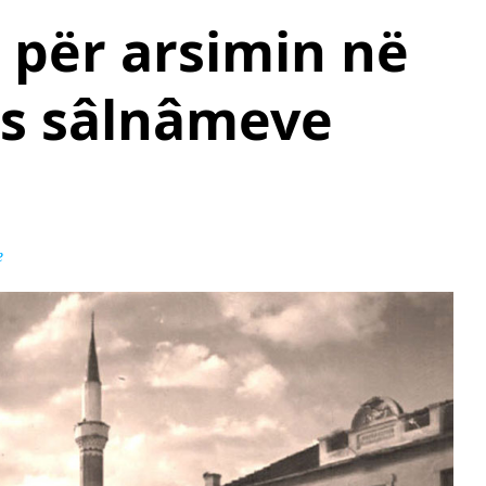
 për arsimin në
as sâlnâmeve
e