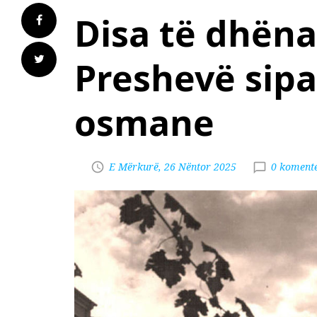
Disa të dhëna
Preshevë sip
osmane
E Mërkurë, 26 Nëntor 2025
0 koment