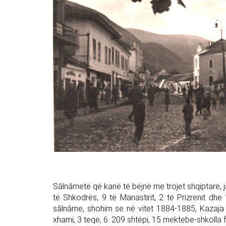
Sâlnâmetë që kanë të bëjnë me trojet shqiptare, jan
të Shkodrës, 9 të Manastirit, 2 të Prizrenit dhe
sâlnâme, shohim se në vitet 1884-1885, Kazaja 
xhami, 3 teqe, 6. 209 shtëpi, 15 mektebe-shkolla fi