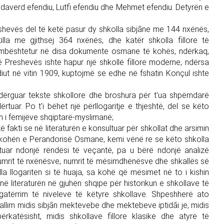
 Hydaverd efendiu, Lutfi efendiu dhe Mehmet efendiu. Detyrën e
eshevës del të ketë pasur dy shkolla sibjāne me 144 nxënës,
illa me gjithsej 364 nxënës, dhe katër shkolla fillore të
mbështetur në disa dokumente osmane të kohës, ndërkaq,
ë Preshevës ishte hapur një shkollë fillore moderne, ndërsa
iut në vitin 1909, kuptojmë se edhe në fshatin Konçul ishte
 dërguar tekste shkollore dhe broshura për t'ua shpërndarë
rtuar. Po t'i bëhet një përllogaritje e thjeshtë, del se këto
ëm i fëmijëve shqiptarë-myslimanë;
fakti se në literaturën e konsultuar për shkollat dhe arsimin
 kohën e Perandorisë Osmane, kemi vënë re se këto shkolla
uar ndonjë rëndësi të veçantë, pa u bërë ndonjë analizë
umrit të nxënësve, numrit të mësimdhënësve dhe shkallës së
lla llogariten si të huaja, sa kohë që mësimet në to i kishin
 në literaturën në gjuhën shqipe për historikun e shkollave të
gatërrim të niveleve të këtyre shkollave. Shpeshherë ato
allim midis sibjān mektevebe dhe mektebeve iptidāi je, midis
ërkatësisht, midis shkollave fillore klasike dhe atyre të