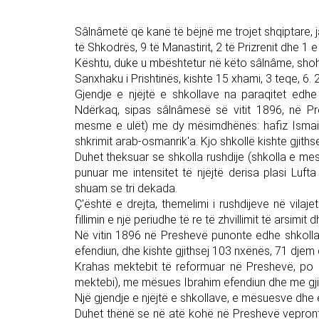
Sâlnâmetë që kanë të bëjnë me trojet shqiptare, jan
të Shkodrës, 9 të Manastirit, 2 të Prizrenit dhe 1 e v
Kështu, duke u mbështetur në këto sâlnâme, shoh
Sanxhaku i Prishtinës, kishte 15 xhami, 3 teqe, 6. 
Gjendje e njëjtë e shkollave na paraqitet ed
Ndërkaq, sipas sâlnâmesë së vitit 1896, në Pr
mesme e ulët) me dy mësimdhënës: hafiz Ismail
shkrimit arab-osmanrik'a. Kjo shkollë kishte gjiths
Duhet theksuar se shkolla rushdije (shkolla e me
punuar me intensitet të njëjtë derisa plasi Luft
shuam se tri dekada.
Ç'është e drejta, themelimi i rushdijeve në vil
fillimin e një periudhe të re të zhvillimit të arsimit
Në vitin 1896 në Preshevë punonte edhe shkolla 
efendiun, dhe kishte gjithsej 103 nxënës, 71 djem
Krahas mektebit të reformuar në Preshevë, po at
mektebi), me mësues Ibrahim efendiun dhe me gji
Një gjendje e njëjtë e shkollave, e mësuesve dhe 
Duhet thënë se në atë kohë në Preshevë vepront