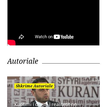
Autoriale
Shkrime Autoriale
Kuptimi i drejtë i realitetit në