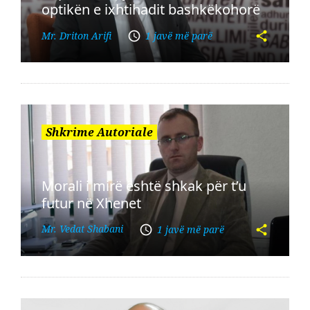
optikën e ixhtihadit bashkëkohorë
Mr. Driton Arifi
1 javë më parë
Shkrime Autoriale
Morali i mirë është shkak për t’u
futur në Xhenet
Mr. Vedat Shabani
1 javë më parë