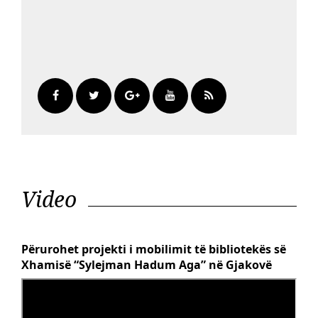
Video
Përurohet projekti i mobilimit të bibliotekës së
Xhamisë “Sylejman Hadum Aga” në Gjakovë