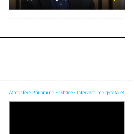
Atmosferë Barjami në Prishtinë - Intervistë me qytetarët