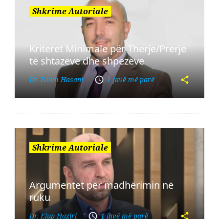
Shkrime Autoriale
Kriteret Minimale për Therje/Prerje
të shtazëve dhe shpezëve
Dr. Islam Hasani
1 javë më parë
Shkrime Autoriale
Argumentet për madhërimin në
ruku
Dr. Ejup Haziri
1 javë më parë