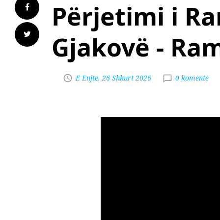
Përjetimi i R
Gjakovë - Ra
E Enjte, 26 Shkurt 2026
0 komente