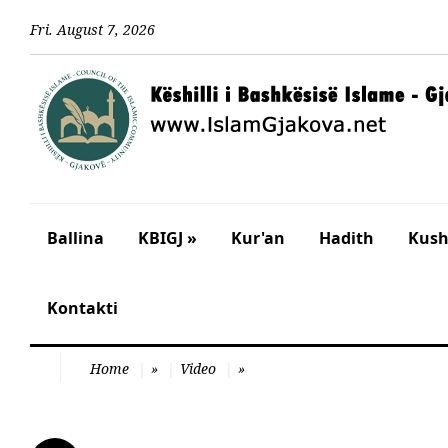
Fri
.
August
7
,
2026
Ballina
KBIGJ »
Kur'an
Hadith
Kusht
Kontakti
Home
»
Video
»