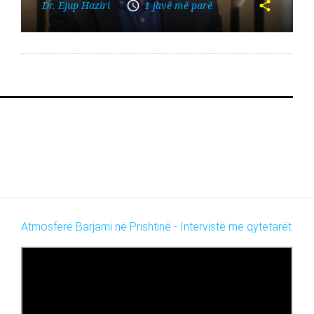
Dr. Ejup Haziri
1 javë më parë
Atmosferë Barjami në Prishtinë - Intervistë me qytetarët