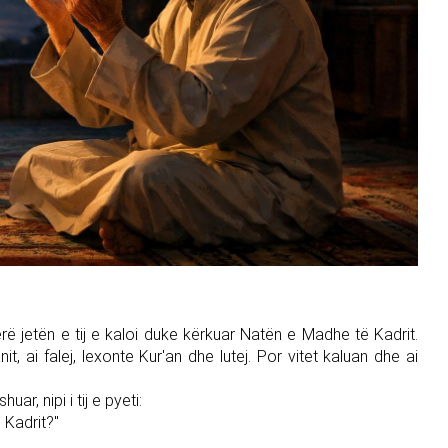
tërë jetën e tij e kaloi duke kërkuar Natën e Madhe të Kadrit.
t, ai falej, lexonte Kur'an dhe lutej. Por vitet kaluan dhe ai
r, nipi i tij e pyeti:
 Kadrit?"