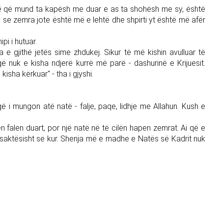
natë që mund ta kapësh me duar e as ta shohësh me sy, është
t, se zemra jote është më e lehtë dhe shpirti yt është më afër
pi i hutuar.
 e gjithë jetës sime zhdukej. Sikur të më kishin avulluar të
që nuk e kisha ndjerë kurrë më parë - dashurinë e Krijuesit.
isha kërkuar" - tha i gjyshi.
që i mungon atë natë - falje, paqe, lidhje me Allahun. Kush e
n falen duart, por një natë në të cilën hapen zemrat. Ai që e
i saktësisht se kur. Shenja më e madhe e Natës së Kadrit nuk