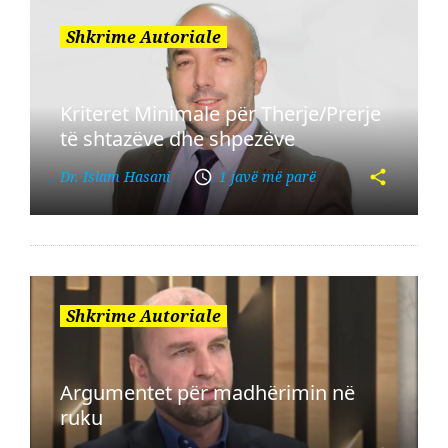
Shkrime Autoriale
Kriteret Minimale për Therje/Prerje
të shtazëve dhe shpezëve
Dr. Islam Hasani
1 javë më parë
Shkrime Autoriale
Argumentet për madhërimin në
ruku