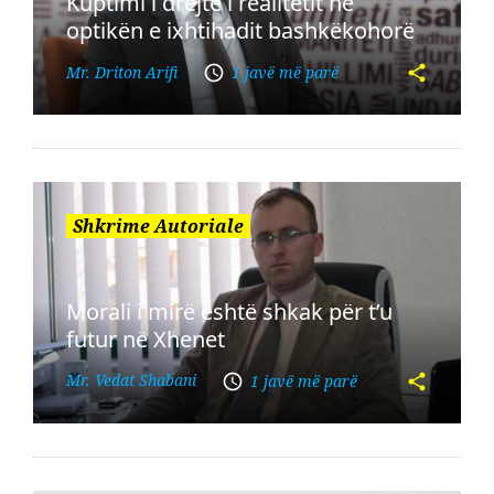
Kuptimi i drejtë i realitetit në
optikën e ixhtihadit bashkëkohorë
Mr. Driton Arifi
1 javë më parë
Shkrime Autoriale
Morali i mirë është shkak për t’u
futur në Xhenet
Mr. Vedat Shabani
1 javë më parë