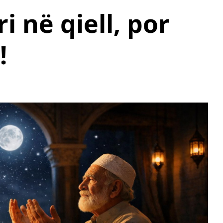
 në qiell, por
!