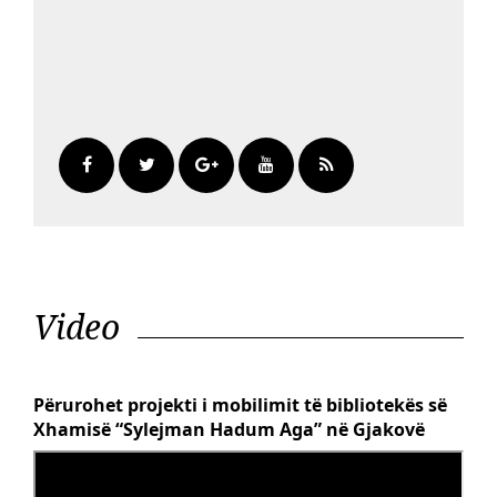
Video
Përurohet projekti i mobilimit të bibliotekës së
Xhamisë “Sylejman Hadum Aga” në Gjakovë