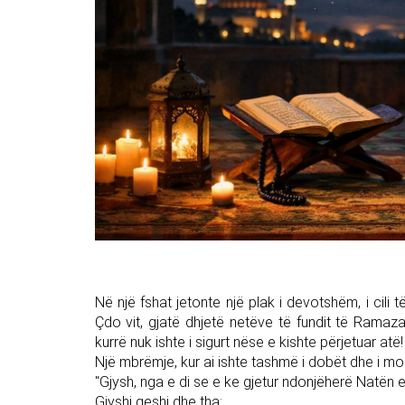
Në një fshat jetonte një plak i devotshëm, i cili 
Çdo vit, gjatë dhjetë netëve të fundit të Ramazani
kurrë nuk ishte i sigurt nëse e kishte përjetuar atë!
Një mbrëmje, kur ai ishte tashmë i dobët dhe i moshua
"Gjysh, nga e di se e ke gjetur ndonjëherë Natën e
Gjyshi qeshi dhe tha: