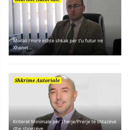
Morali i mirë është shkak për t’u futur në
Xhenet
Shkrime Autoriale
Kriteret Minimale për Therje/Prerje të shtazëve
dhe shpezëve