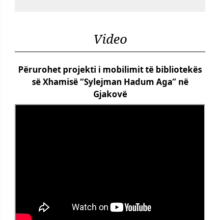
Video
Përurohet projekti i mobilimit të bibliotekës
së Xhamisë “Sylejman Hadum Aga” në
Gjakovë