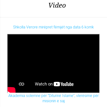
Video
Shkolla Verore mirëpret fëmijët nga data 6 korrik
Akademia solemne për "Diturinë Islame", vlerësime për
misionin e saj