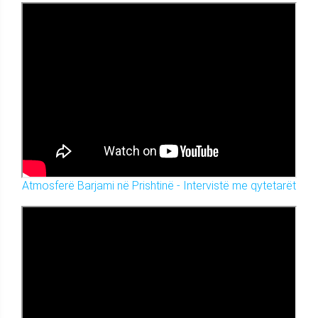
Atmosferë Barjami në Prishtinë - Intervistë me qytetarët