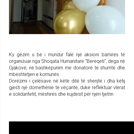
Ky gëzim u bë i mundur falë një aksioni bamirës të
organizuar nga Shoqata Humanitare "Bereqeti", dega në
Gjakovë, në bashkëpunim me donatorë të shumtë dhe
mbështetjen e komunës.
Dorëzimi i çelësave në këtë ditë të shenjtë i dha këtij
gjesti një domethënie të veçantë, duke reflektuar vlerat
e solidaritetit, mëshirës dhe kujdesit për njëri-tjetrin