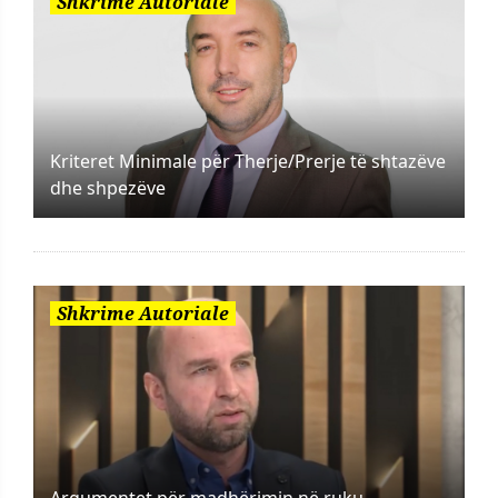
Shkrime Autoriale
Kriteret Minimale për Therje/Prerje të shtazëve
dhe shpezëve
Shkrime Autoriale
Argumentet për madhërimin në ruku