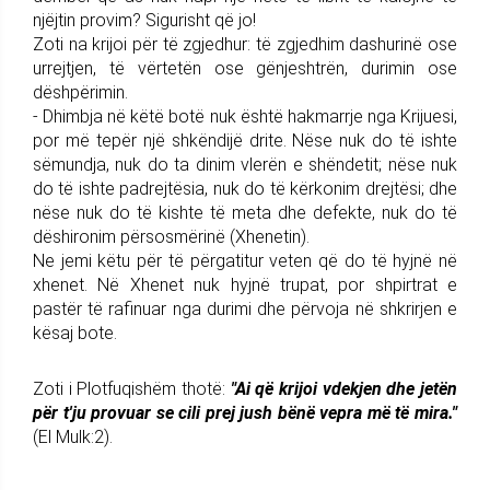
njëjtin provim? Sigurisht që jo!
Zoti na krijoi për të zgjedhur: të zgjedhim dashurinë ose
urrejtjen, të vërtetën ose gënjeshtrën, durimin ose
dëshpërimin.
- Dhimbja në këtë botë nuk është hakmarrje nga Krijuesi,
por më tepër një shkëndijë drite. Nëse nuk do të ishte
sëmundja, nuk do ta dinim vlerën e shëndetit; nëse nuk
do të ishte padrejtësia, nuk do të kërkonim drejtësi; dhe
nëse nuk do të kishte të meta dhe defekte, nuk do të
dëshironim përsosmërinë (Xhenetin).
Ne jemi këtu për të përgatitur veten që do të hyjnë në
xhenet. Në Xhenet nuk hyjnë trupat, por shpirtrat e
pastër të rafinuar nga durimi dhe përvoja në shkrirjen e
kësaj bote.
Zoti i Plotfuqishëm thotë:
"Ai që krijoi vdekjen dhe jetën
për t'ju provuar se cili prej jush bënë vepra më të mira."
(El Mulk:2).