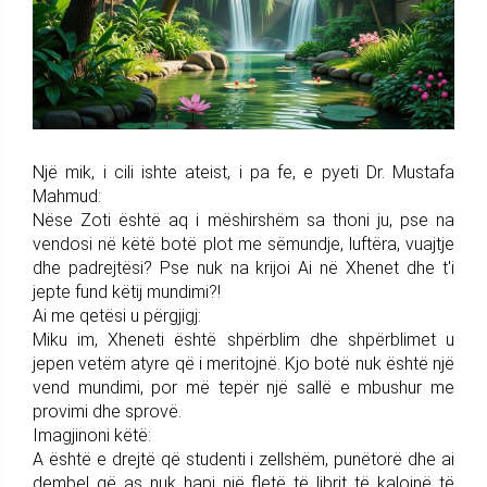
Një mik, i cili ishte ateist, i pa fe, e pyeti Dr. Mustafa
Mahmud:
Nëse Zoti është aq i mëshirshëm sa thoni ju, pse na
vendosi në këtë botë plot me sëmundje, luftëra, vuajtje
dhe padrejtësi? Pse nuk na krijoi Ai në Xhenet dhe t'i
jepte fund këtij mundimi?!
Ai me qetësi u përgjigj:
Miku im, Xheneti është shpërblim dhe shpërblimet u
jepen vetëm atyre që i meritojnë. Kjo botë nuk është një
vend mundimi, por më tepër një sallë e mbushur me
provimi dhe sprovë.
Imagjinoni këtë:
A është e drejtë që studenti i zellshëm, punëtorë dhe ai
dembel që as nuk hapi një fletë të librit të kalojnë të