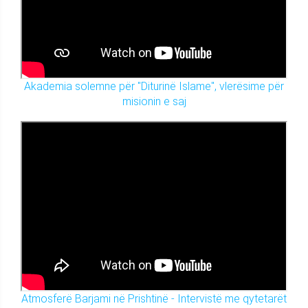
Akademia solemne për "Diturinë Islame", vlerësime për
misionin e saj
Atmosferë Barjami në Prishtinë - Intervistë me qytetarët