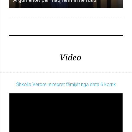
Video
Shkolla Verore mirëpret fëmijët nga data 6 korrik