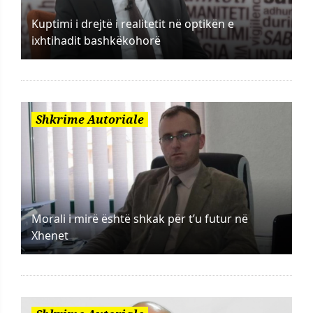
Kuptimi i drejtë i realitetit në optikën e
ixhtihadit bashkëkohorë
Shkrime Autoriale
Morali i mirë është shkak për t’u futur në
Xhenet