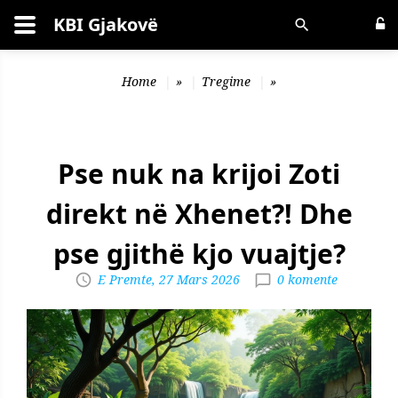
KBI Gjakovë
Kërko
Home
»
Tregime
»
Pse nuk na krijoi Zoti
direkt në Xhenet?! Dhe
pse gjithë kjo vuajtje?
E Premte, 27 Mars 2026
0 komente