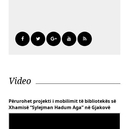
Video
Përurohet projekti i mobilimit të bibliotekës së
Xhamisë “Sylejman Hadum Aga” në Gjakovë