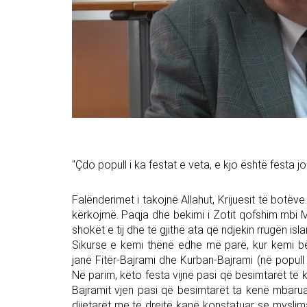
"Çdo popull i ka festat e veta, e kjo është festa jon
Falënderimet i takojnë Allahut, Krijuesit të bot
kërkojmë. Paqja dhe bekimi i Zotit qofshim mbi
shokët e tij dhe të gjithë ata që ndjekin rrugën isl
Sikurse e kemi thënë edhe më parë, kur kemi bër
janë Fitër-Bajrami dhe Kurban-Bajrami (në popull
Në parim, këto festa vijnë pasi që besimtarët t
Bajramit vjen pasi që besimtarët ta kenë mbaruar
dijetarët me të drejtë kanë konstatuar se myslim