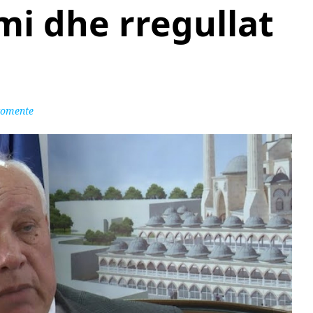
i dhe rregullat
komente