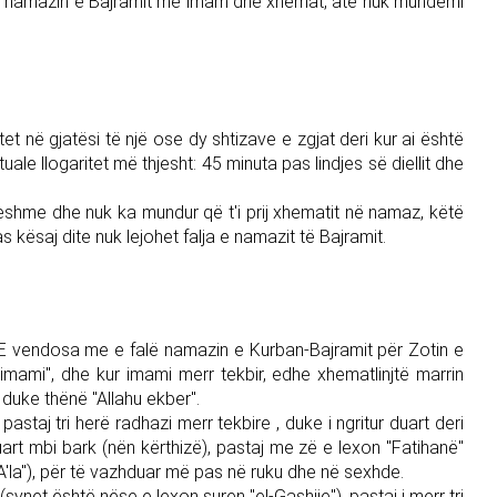
alim namazin e Bajramit me imam dhe xhemat, atë nuk mundemi
gitet në gjatësi të një ose dy shtizave e zgjat deri kur ai është
uale llogaritet më thjesht: 45 minuta pas lindjes së diellit dhe
ueshme dhe nuk ka mundur që t'i prij xhematit në namaz, këtë
s kësaj dite nuk lejohet falja e namazit të Bajramit.
u: "E vendosa me e falë namazin e Kurban-Bajramit për Zotin e
 imami", dhe kur imami merr tekbir, edhe xhematlinjtë marrin
e duke thënë "Allahu ekber".
taj tri herë radhazi merr tekbire , duke i ngritur duart deri
uart mbi bark (nën kërthizë), pastaj me zë e lexon "Fatihanë"
A'la"), për të vazhduar më pas në ruku dhe në sexhde.
(synet është nëse e lexon suren "el-Gashije"), pastaj i merr tri