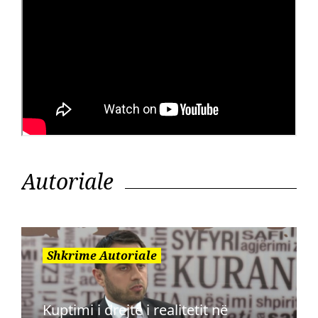
Autoriale
Shkrime Autoriale
Kuptimi i drejtë i realitetit në