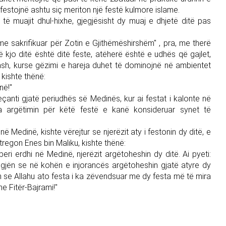
 festojnë ashtu siç meriton një festë kulmore islame.
të muajit dhul-hixhe, gjegjësisht dy muaj e dhjetë ditë pas
 me sakrifikuar për Zotin e Gjithëmëshirshëm" , pra, me therë
 kjo ditë është ditë feste, atëherë është e udhës që gajlet,
nash, kurse gëzimi e hareja duhet të dominojnë në ambientet
 kishte thënë:
në!"
eçanti gjatë periudhës së Medinës, kur ai festat i kalonte në
a argëtimin për këtë festë e kanë konsideruar synet të
ë Medinë, kishte vërejtur se njerëzit aty i festonin dy ditë, e
 tregon Enes bin Maliku, kishte thënë:
i erdhi në Medinë, njerëzit argëtoheshin dy ditë. Ai pyeti:
jigjën se në kohën e injorancës argëtoheshin gjatë atyre dy
m se Allahu ato festa i ka zëvendsuar me dy festa më të mira
e Fitër-Bajrami!"