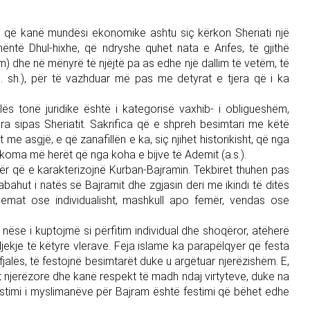
e që kanë mundësi ekonomike ashtu siç kërkon Sheriati një
ëntë Dhul-hixhe, që ndryshe quhet nata e Arifes, të gjithë
m) dhe në mënyrë të njëjtë pa as edhe një dallim të vetëm, të
(xh. sh.), për të vazhduar më pas me detyrat e tjera që i ka
llës tonë juridike është i kategorisë vaxhib- i obligueshëm,
ra sipas Sheriatit. Sakrifica që e shpreh besimtari me këtë
me asgjë, e që zanafillën e ka, siç njihet historikisht, që nga
t akoma më herët që nga koha e bijve të Ademit (a.s.).
jetër që e karakterizojnë Kurban-Bajramin. Tekbiret thuhen pas
sabahut i natës së Bajramit dhe zgjasin deri me ikindi të ditës
xhemat ose individualisht, mashkull apo femër, vendas ose
nëse i kuptojmë si përfitim individual dhe shoqëror, atëherë
ekje të këtyre vlerave. Feja islame ka parapëlqyer që festa
fjalës, të festojnë besimtarët duke u argëtuar njerëzishëm. E,
rat njerëzore dhe kanë respekt të madh ndaj virtyteve, duke na
festimi i myslimanëve për Bajram është festimi që bëhet edhe