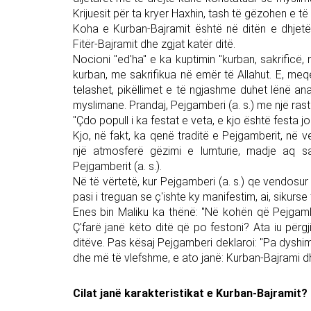
Krijuesit për ta kryer Haxhin, tash të gëzohen e të
Koha e Kurban-Bajramit është në ditën e dhjetë 
Fitër-Bajramit dhe zgjat katër ditë.
Nocioni "ed'ha" e ka kuptimin "kurban, sakrificë,
kurban, me sakrifikua në emër të Allahut. E, meqë
telashet, pikëllimet e të ngjashme duhet lënë a
myslimane. Prandaj, Pejgamberi (a. s.) me një rast
"Çdo popull i ka festat e veta, e kjo është festa jo
Kjo, në fakt, ka qenë traditë e Pejgamberit, në v
një atmosferë gëzimi e lumturie, madje aq s
Pejgamberit (a. s.).
Në të vërtetë, kur Pejgamberi (a. s.) qe vendosur n
pasi i treguan se ç'ishte ky manifestim, ai, sikurse
Enes bin Maliku ka thënë: "Në kohën që Pejgamber
Ç'farë janë këto ditë që po festoni? Ata iu përg
ditëve. Pas kësaj Pejgamberi deklaroi: "Pa dyshi
dhe më të vlefshme, e ato janë: Kurban-Bajrami dh
Cilat janë karakteristikat e Kurban-Bajramit?