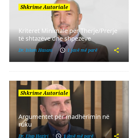
Shkrime Autoriale
Kriteret Minimale për Therje/Prerje
të shtazëve dhe shpezëve
Dr. Islam Hasani
1 javë më parë
Shkrime Autoriale
Argumentet për madhërimin në
ruku
Dr. Ejup Haziri
1 javë më parë