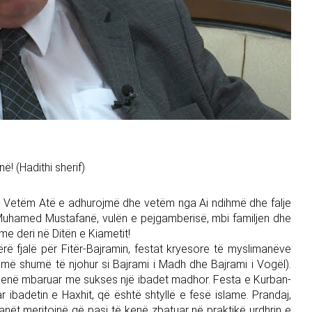
ë! (Hadithi sherif)
ëve. Vetëm Atë e adhurojmë dhe vetëm nga Ai ndihmë dhe falje
 Muhamed Mustafanë, vulën e pejgamberisë, mbi familjen dhe
ame deri në Ditën e Kiametit!
ë fjalë për Fitër-Bajramin, festat kryesore të myslimanëve
 më shumë të njohur si Bajrami i Madh dhe Bajrami i Vogël).
ë kenë mbaruar me sukses një ibadet madhor. Festa e Kurban-
 ibadetin e Haxhit, që është shtyllë e fesë islame. Prandaj,
anët meritojnë që pasi të kenë zbatuar në praktikë urdhrin e