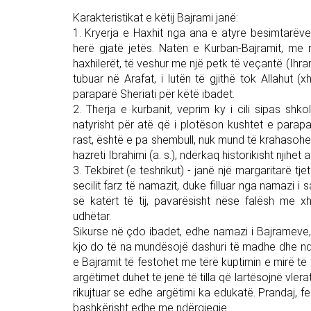
Karakteristikat e këtij Bajrami janë:
1. Kryerja e Haxhit nga ana e atyre besimtarëv
herë gjatë jetës. Natën e Kurban-Bajramit, me n
haxhilerët, të veshur me një petk të veçantë (Ihra
tubuar në Arafat, i lutën të gjithë tok Allahut 
paraparë Sheriati për këtë ibadet.
2. Therja e kurbanit, veprim ky i cili sipas shko
natyrisht për atë që i plotëson kushtet e parapa
rast, është e pa shembull, nuk mund të krahasohet 
hazreti Ibrahimi (a. s.), ndërkaq historikisht njihe
3. Tekbiret (e teshrikut) - janë një margaritarë t
secilit farz të namazit, duke filluar nga namazi i 
së katërt të tij, pavarësisht nëse falësh me 
udhëtar.
Sikurse në çdo ibadet, edhe namazi i Bajrameve, 
kjo do të na mundësojë dashuri të madhe dhe ndj
e Bajramit të festohet me tërë kuptimin e mirë të 
argëtimet duhet të jenë të tilla që lartësojnë vle
rikujtuar se edhe argëtimi ka edukatë. Prandaj, 
bashkërisht edhe me ndërgjegje.