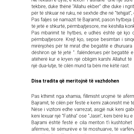
tekbire, duke thënë "Allahu ekber" dhe duke i ngri
për të shkuar në ruku, në sexhde dhe në "tehijjat",
Pas faljes së namazit të Bajramit, pason hytbeja 
të jetë e shkurtë, përmbajtjesore, me këshilla kon
Pas mbarimit të hytbes, e udhës është që kjo 
përmbajtjesore. Krejt kjo, sepse besimtari i sinq
mirënjohës për të mirat dhe begatitë e dhuruara n
dëshiron që të jetë "...falënderues për begatitë 
atëherë kur e kryen një obligim karshi Allahut të 
një dua-lutje, të cilën mund ta bëni me këtë rast.
Disa tradita që meritojnë të vazhdohen
Pas kthimit nga xhamia, fillimisht urojmë të afër
Bajramit, të cilën për festë e kemi zakonisht më 
Nëse i vizitoni edhe varrezat, asgjë nuk keni ga
keni lexuar një "Fatiha" ose "Jasin", keni bërë ku e
Bajrami është festë e cila meriton t'i kushtoh
afërmve, të sëmurëve e të moshuarve, të varfër