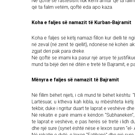
Në qoftë se rastësisht nuk kemi arritur që ta f
që ta falim vetëm, qoftë eda apo kaza.
Koha e faljes së namazit të Kurban-Bajramit
Koha e faljes së këtij namazi fillon kur dielli të n
në zeval (në zenit të qiellit), ndonëse në kohën akt
zgjat deri pak para dreke.
Në qoftë se imami ka pasur një arsye të justifik
mund ta bëjë deri në ditën e tretë të Bajramit, e pa
Mënyra e faljes së namazit të Bajramit
Në fillim bëhet nijeti, i cili mund të bëhet kësht
Lartësuar, u ktheva kah kibla, iu mbështeta këtij
tekbir, duke i ngritur duart te laprat e veshëve dh
Në rekatin e parë imami e këndon "Subhaneken", pas
te laprat e veshëve, e pas herës së tretë i lidh d
dhe një sure (synet është nëse e lexon suren "el- 
Në rekatin e dytë, e lexon "Fatihanë" dhe një sure 