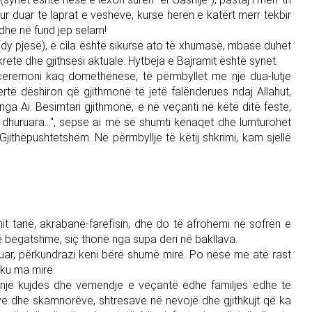
tur duar te laprat e veshëve, kurse herën e katërt merr tekbir
 dhe në fund jep selam!
(dy pjesë), e cila është sikurse ato të xhumasë, mbase duhet
krete dhe gjithsesi aktuale. Hytbeja e Bajramit është synet.
ceremoni kaq domethënëse, të përmbyllet me një dua-lutje
ertë dëshiron që gjithmonë të jetë falënderues ndaj Allahut,
ga Ai. Besimtari gjithmonë, e në veçanti në këtë ditë feste,
e dhuruara...", sepse ai më së shumti kënaqet dhe lumturohet
Gjithëpushtetshëm. Në përmbyllje të këtij shkrimi, kam sjellë
mit tanë, akrabanë-farefisin, dhe do të afrohemi në sofrën e
të begatshme, siç thonë nga supa deri në bakllava.
buar, përkundrazi keni bërë shumë mirë. Po nëse me atë rast
 ku ma mirë.
et një kujdes dhe vëmendje e veçantë edhe familjes edhe të
ve dhe skamnorëve, shtresave në nevojë dhe gjithkujt që ka