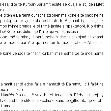
saj dite të Kurban-Bajramit është se duaja e atij që i lutet
me dua.
ë ditën e Bajramit duhet të zgjohen me kohë e të shkojnë në
pastaj, kur të vjen koha edhe atë të Bajramit. Gjithsesi, nuk
mos hyjmë brenda, e të rrimë jashtë si spektatorë. Kjo është
ë! Këtë nuk duhet që t'ia lejojë vetës askush!
rrobat më të mira , të parfumohemi dhe të shkojmë në xhami,
ke e madhëruar Atë që meriton të madhërohet - Allahun e
 që kanë vendos të therin kurban, mirë është që të mos hamë
jramit është edhe falja e namazit të Bajramit, i cili falët në
ose musal-la) :
Hanifës (r.a.) është vaxhib-i obligueshëm. Përbëhet prej dy
vidualisht në shtëpi, e vaxhib e kanë të gjithë ata që e falin
 ikamet.