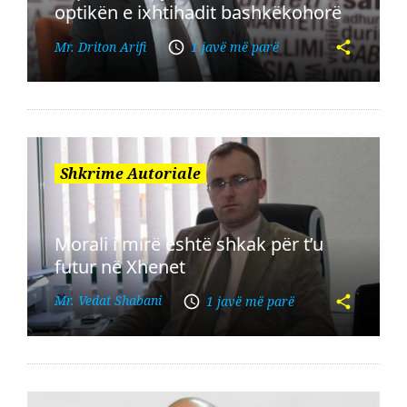
optikën e ixhtihadit bashkëkohorë
Mr. Driton Arifi
1 javë më parë
Shkrime Autoriale
Morali i mirë është shkak për t’u
futur në Xhenet
Mr. Vedat Shabani
1 javë më parë