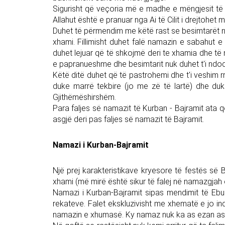
Sigurisht që veçoria më e madhe e mëngjesit të kë
Allahut është e pranuar nga Ai të Cilit i drejtohet 
Duhet të përmendim me këtë rast se besimtarët n
xhami. Fillimisht duhet falë namazin e sabahut e 
duhet lejuar që të shkojmë deri te xhamia dhe të 
e papranueshme dhe besimtarit nuk duhet t'i ndodh
Këtë ditë duhet që të pastrohemi dhe t'i veshim 
duke marrë tekbire (jo me zë të lartë) dhe du
Gjithëmëshirshëm.
Para faljes së namazit të Kurban - Bajramit ata
asgjë deri pas faljes së namazit të Bajramit.
Namazi i Kurban-Bajramit
Një prej karakteristikave kryesore të festës së Ba
xhami (më mirë është sikur të falej në namazgjah 
Namazi i Kurban-Bajramit sipas mendimit të Ebu 
rekateve. Falet ekskluzivisht me xhematë e jo indi
namazin e xhumasë. Ky namaz nuk ka as ezan as