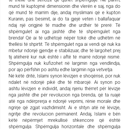
mund të kuptojmë dimensionin dhe vlerën e saj, nga do
që mund të marrim dije, andaj myslimani që e kupton
Kuranin, pas besimit, ai do ta gjejë veten i ballafaquar
ndaj një origjinë të madhe dhe urdhër të prerë: Të
shpërngulet ai nga jashtë dhe të shpërngulet nga
brenda! Që ai të udhëtojë nëpër tokë dhe udhëtim në
thellësi të shpirtit. Të shpërngulet nga ai vendi që nuk ka
mbetur ndonjë gjendje e stabilizuar, dhe të largohet prej
tij atëherë kur nuk është i aftë të marrë ndonjë nismë.
Shpërngulja nuk kufizohet në largimin nga vendlindja,
por ajo përfshin po ashtu edhe largimin nga vetvetja.
Në këtë dritë, Islami synon lëvizjen e shoqërisë, por nuk
ndalet në ndonjë pikë dhe të mbarojë. Ai synon po
ashtu lëvizjen e individit, andaj njeriu thërret për lëvizje
nga jashtë dhe për revolucion nga brenda, që ta ruajë
atë nga ndërprerja e ndonjë veprimi, rënie morale dhe
ngrirje që zgjat vazhdimisht. Ai e shtyn atë në lëvizje,
ngritje dhe revolucion permanent. Andaj, Islami e bën
këtë nëpërmjet mrekullisë shkencore që është
shpërngulja. Shpërngulja horizontale dhe shpërngulja