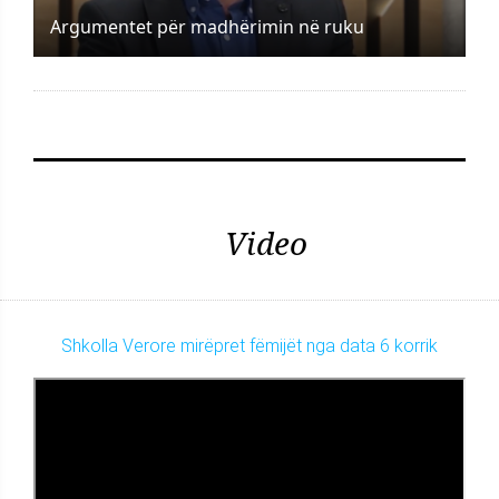
Argumentet për madhërimin në ruku
Video
Shkolla Verore mirëpret fëmijët nga data 6 korrik