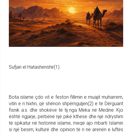
Sufjan el Hatashenshir(1)
Bota islame çdo vit e feston fillimin e muajit muharrem,
vitin e ri hixhri, që shënon shpërnguljen(2) e të Dërguarit
fisnik a.s. dhe shokëve të tij nga Meka në Medine. Kjo
është ngjarje, përbënë një pikë kthese dhe një ndryshim
të spikatur në historinë islame, meqë ajo mbarti Islamin
si një besim, kulturë dhe opinion të ri në arenën e luftës