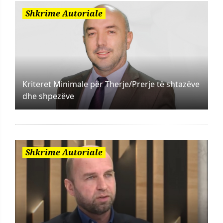
Shkrime Autoriale
Kriteret Minimale për Therje/Prerje të shtazëve
dhe shpezëve
Shkrime Autoriale