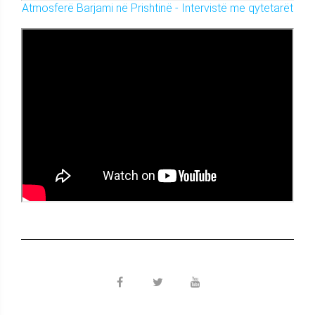
Atmosferë Barjami në Prishtinë - Intervistë me qytetarët