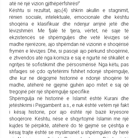
atë në një vizion gjithëpërfshirës!"
Kështu si rezultat, ajo,(4) shkrin akullin e stagnimit,
rënien sociale, intelektuale, emocionale dhe kështu
shoqëria e klasifikuar dhe ndenjur arrijnë jetë dhe
lëvizshmëri. Me fjalë të tjera, vërtet, në saje të
ekzistencës së shpërnguljes dhe vetë lëvizjes së
madhe njerëzore, ajo shpërndan në vizionin e shoqërisë
frymën e lëvizjes. Dhe, si pasojë ajo përkund shoqërinë,
e zhvendos atë nga korniza e saj e ngurtë në shkallët e
ngritjes të sofistikimit dhe përsosmërisë. Nga këtu, pas
shfaqjes së çdo qytetërimi fshihet ndonjë shpërngulje,
dhe kur ne dëgjojmë historinë e ndonjë shoqërie të
madhe, atëherë ne gjejmë gjuhën apo mitet e saj që
tregojnë për një shpërngulje specifike.
Shpërngulja në historinë e Islamit është Kurani dhe
jetëshkrimi i Pejgamberit a.s., e nuk është vetëm një fakt
i kësaj historie, por ajo është një bazë kryesore
shoqërore. Kështu, nëse e shqyrtojmë Islamin me një
kujdes të përpiktë, atëherë do të gjejmë se çështja e
kësaj trajte është se myslimanët u shpërngulen dy herë