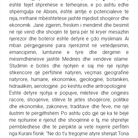
është tejet shprehëse e tërheqëse, e po ashtu edhe
shpërngulja në Abisini, është arritje e potencialeve të
reja, rrethanë mbështetëse jashtë mjedisit shoqëror dhe
ekonomik. Janë zgjerim, freskim i mendimit dhe besimit
në një vend dhe shoqëri të tjera për të kryer mesazhin
njerëzor dhe botëror është detyrë e çdo myslimani. Ai
mban përgjegjësinë para njerëzimit në vetëdijesimin,
emancipimin, lumturinë e tyre dhe dërgimin e
mësimdhënësve jashtë Medinës dhe vendeve islame.
Studimin e botës dhe njohjen e saj me një njohje
shkencore që përfshinë natyrën, veçmas gjeografinë
natyrore, humane, ekonomike, gjeologjinë, botanikën,
hidraulikën, aerologjinë...po kështu edhe antropologjinë.
Është detyre njohja e popujve, mileteve dhe origjinës
racore, shoqërive, stileve të jetës shoqërore, politike
dhe ekonomike, zakoneve, traditave dhe feve, me një
ilustrim të përgjithshëm. Po ashtu çdo gjë që ka të bëjë
me njohurinë e njeriut dhe shoqërinë e tij, me shprehje
përmbledhëse dhe të përpiktë ai vetë nxjerrë përfitim
nga Kurani fisnik: "Ne do t'u tregojmë atyre shenjat Tona