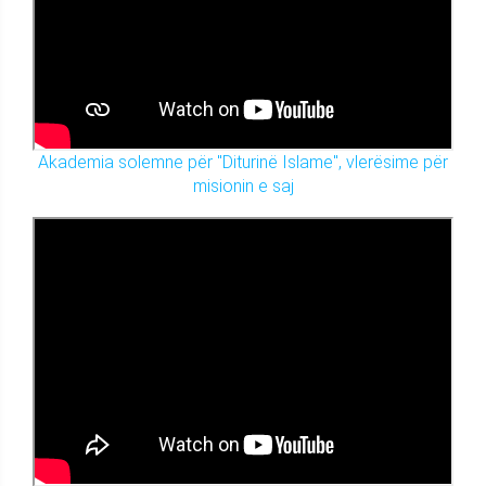
Akademia solemne për "Diturinë Islame", vlerësime për
misionin e saj