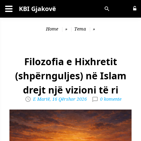
KBI Gjakovë
Kërko
Home
»
Tema
»
Filozofia e Hixhretit
(shpërnguljes) në Islam
drejt një vizioni të ri
E Martë, 16 Qërshor 2026
0 komente