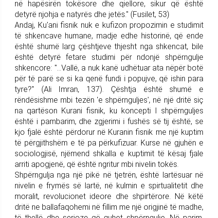
në hapësirën tokësore dhe qiellore, sikur që është
detyrë njohja e natyrës dhe jetës." (Fusilet, 53)
Andaj, Ku'ani fisnik nuk e kufizon propozimin e studimit
të shkencave humane, madje edhe historinë, që ende
është shumë larg çështjeve thjesht nga shkencat, bile
është detyrë fetare studimi për ndonjë shpërngulje
shkencore: "...Vallë, a nuk kanë udhëtuar ata nëpër botë
për të parë se si ka qenë fundi i popujve, që ishin para
tyre?" (Ali Imran, 137). Çështja është shumë e
rëndësishme mbi tezën 'e shpërnguljes', në një dritë siç
na qartëson Kurani fisnik, ku koncepti I shpërnguljes
është i pambarim, dhe zgjerimi i fushës së tij është, se
kjo fjalë është përdorur në Kuranin fisnik me një kuptim
të përgjithshëm e të pa përkufizuar. Kurse në gjuhën e
sociologjisë, njëmend shkalla e kuptimit të kësaj fjale
arriti apogjenë, që është ngritur mbi nivelin tokës.
Shpërngulja nga një pikë në tjetrën, është lartësuar në
nivelin e frymës së lartë, në kulmin e spirtualitetit dhe
moralit, revolucionet ideore dhe shpirtërore. Në këtë
dritë ne ballafaqohemi në fillim me një origjinë të madhe,
të thellë dhe serioze që quhet shpërngulje. Në parim,