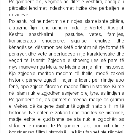
Pejgamberit a.s., veçmas në ditët e vështira, andaj ai i
përballoi lëndimet, ndëshkimet fizike dhe përballjen e
rreziqeve.
Po ashtu, rol në ndërtimin e rilindjes islame ishte çiltëria,
altruizmi, flijimi dhe adhurimi ndaj të Vërtetit Absolut.
Kështu anashkalimi i pasurisë, vetes, familjes,
konsideratës shoqërore, sigurisë, rehatisë dhe
kënaqësisë, dëshmon për këtë orientim në një formë të
përkryer, dhe vetë ai përfaqëson një karakteristikë dhe
veçori të Islamit. Zgjedhja e shpërnguljes së parë të
myslimanëve nga Meka në Medine si një fillim i historisë.
Kjo zgjedhje meriton meditim të thellë, meqë zakoni
historik përherë zgjedh lindjen e liderit për rilindje apo
fenë, apo zgjedh fitoren e madhe fillim i historisë. Kurse
në Islam nuk e zgjodhën asnjërën prej tyre, as lindjen e
Pejgamberit a.s., as çlirimet e mëdha, madje as çlirimin
e Mekës, që ka qenë dashur të zgjedhin ato si fillim të
historisë. Në dritën e zakonit dhe traditës së historisë,
madje është e çuditshme se ata nuk e zgjodhën as
shfaqjen e misionit të Pejgamberit a.s., por hixhretin e
konsideruan fillim i historisë. Ja këtu fshihet një rëndësi,