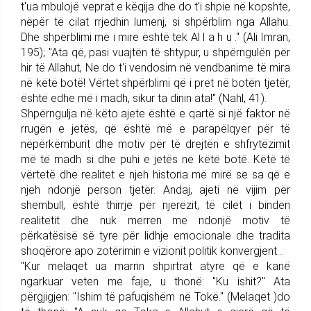
t'ua mbulojë veprat e këqija dhe do t'i shpie në kopshte,
nëpër të cilat rrjedhin lumenj, si shpërblim nga Allahu.
Dhe shpërblimi më i mirë është tek Al l a h u ." (Ali Imran,
195); "Ata që, pasi vuajtën të shtypur, u shpërngulën për
hir të Allahut, Ne do t'i vendosim në vendbanime të mira
në këtë botë! Vërtet shpërblimi që i pret në botën tjetër,
është edhe më i madh, sikur ta dinin ata!" (Nahl, 41).
Shpërngulja në këto ajete është e qartë si një faktor në
rrugën e jetës, që është më e parapëlqyer për të
nëpërkëmburit dhe motiv për të drejtën e shfrytëzimit
më të madh si dhe puhi e jetës në këtë botë. Këtë të
vërtetë dhe realitet e njeh historia më mirë se sa që e
njeh ndonjë person tjetër. Andaj, ajeti në vijim për
shembull, është thirrje për njerëzit, të cilët i binden
realitetit dhe nuk merren me ndonjë motiv të
përkatësisë së tyre për lidhje emocionale dhe tradita
shoqërore apo zotërimin e vizionit politik konvergjent...
"Kur melaqet ua marrin shpirtrat atyre që e kanë
ngarkuar veten me faje, u thonë: "Ku ishit?" Ata
përgjigjen: "Ishim të pafuqishëm në Tokë." (Melaqet )do