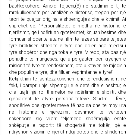
bashkëkohore, Arnold Tojbeni,(3) në studimin e tij të
mrekullueshëm për analizën e historisë, tregon për një
teori të quajtur origjina e shpërnguljes dhe e kthimit. Ai
shprehet se: "Personalitetet e mëdha në historinë e
njerëzimit, që i ndërtuan qytetërimet, krijuan besime dhe
formuan shoqëritë, ata në fillim të fazës së parë të jetës
tyre braktisen shtëpitë e tyre dhe dolën nga mjedisi i
tyre shoqëror dhe nga toka e tyre. Mirëpo, ata pas një
periudhe të mungesës, që u përgatiten për kryerjen e
misionit të tyre të rëndësishëm, ata u kthyen në mjedisin
dhe popullin e tyre, dhe filluan veprimtarinë e tyre!"
Këtij kthimi të jashtëzakonshëm dhe të rëndësishëm, në
fakt, i parapriu një shpërngulje e qetë dhe e heshtur, e
cila luajti një rol themelor në ndërtimin e shpirtit dhe
gjenialitetit të atyre personaliteteve. Studimi i feve,
shoqërive dhe qytetërimeve të hapura dhe të mbyllura
në historinë e njerëzimit dëshmon të vërtetën
shkencore siç vijon: "Njëmend shpërngulja është
shkëputje e raportit të shoqërisë me tokën, që e
ndryshon vizionin e njeriut ndaj botës dhe e shndërron