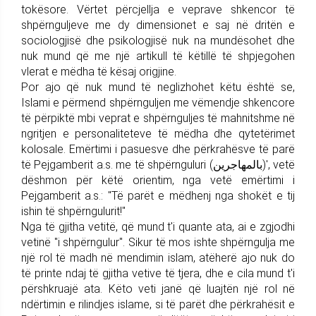
tokësore. Vërtet përcjellja e veprave shkencor të
shpërnguljeve me dy dimensionet e saj në dritën e
sociologjisë dhe psikologjisë nuk na mundësohet dhe
nuk mund që me një artikull të këtillë të shpjegohen
vlerat e mëdha të kësaj origjine.
Por ajo që nuk mund të neglizhohet këtu është se,
Islami e përmend shpërnguljen me vëmendje shkencore
të përpiktë mbi veprat e shpërnguljes të mahnitshme në
ngritjen e personaliteteve të mëdha dhe qytetërimet
kolosale. Emërtimi i pasuesve dhe përkrahësve të parë
të Pejgamberit a.s. me të shpërnguluri (بالمهاجرين)', vetë
dëshmon për këtë orientim, nga vetë emërtimi i
Pejgamberit a.s.: "Të parët e mëdhenj nga shokët e tij
ishin të shpërngulurit!"
Nga të gjitha vetitë, që mund t'i quante ata, ai e zgjodhi
vetinë "i shpërngulur". Sikur të mos ishte shpërngulja me
një rol të madh në mendimin islam, atëherë ajo nuk do
të printe ndaj të gjitha vetive të tjera, dhe e cila mund t'i
përshkruajë ata. Këto veti janë që luajtën një rol në
ndërtimin e rilindjes islame, si të parët dhe përkrahësit e