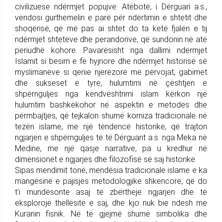
civilizuese ndërmjet popujve. Atëbotë, i Dërguari a.s.,
vendosi gurthemelin e parë për ndërtimin e shtetit dhe
shoqërisë, që më pas ai shtet do ta ketë fjalën e tij
ndërmjet shteteve dhe perandorive, që sundonin në atë
periudhë kohore. Pavarësisht nga dallimi ndërmjet
Islamit si besim e fe hyjnore dhe ndërmjet historisë së
myslimanëve si qenie njerëzore me përvojat, gabimet
dhe sukseset e tyre, hulumtimi në çështjen e
shpërnguljes nga këndvështrimi islam kërkon një
hulumtim bashkëkohor në aspektin e metodës dhe
përmbajtjes, që tejkalon shumë korniza tradicionale në
tezën islame, me një tendencë historike, që trajton
ngjarjen e shpërnguljes të të Dërguarit a.s. nga Meka në
Medine, me një qasje narrative, pa u kredhur në
dimensionet e ngjarjes dhe filozofisë së saj historike.
Sipas mendimit tonë, mendësia tradicionale islame e ka
mangësinë e pajisjes metodologjike shkencore, që do
t'i mundësonte asaj të zbërtheje ngjarjen dhe të
eksplorojë thellësitë e saj, dhe kjo nuk bie ndesh me
Kuranin fisnik. Në të gjejmë shumë simbolika dhe