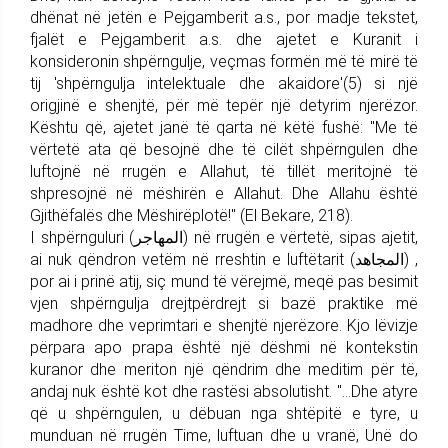
dhënat në jetën e Pejgamberit a.s., por madje tekstet,
fjalët e Pejgamberit a.s. dhe ajetet e Kuranit i
konsideronin shpërngulje, veçmas formën më të mirë të
tij 'shpërngulja intelektuale dhe akaidore'(5) si një
origjinë e shenjtë, për më tepër një detyrim njerëzor.
Kështu që, ajetet janë të qarta në këtë fushë: "Me të
vërtetë ata që besojnë dhe të cilët shpërngulen dhe
luftojnë në rrugën e Allahut, të tillët meritojnë të
shpresojnë në mëshirën e Allahut. Dhe Allahu është
Gjithëfalës dhe Mëshirëplotë!" (El Bekare, 218).
I shpërnguluri (المهاجر) në rrugën e vërtetë, sipas ajetit,
ai nuk qëndron vetëm në rreshtin e luftëtarit (المجاهد) ,
por ai i prinë atij, siç mund të vërejmë, meqë pas besimit
vjen shpërngulja drejtpërdrejt si bazë praktike më
madhore dhe veprimtari e shenjtë njerëzore. Kjo lëvizje
përpara apo prapa është një dëshmi në kontekstin
kuranor dhe meriton një qëndrim dhe meditim për të,
andaj nuk është kot dhe rastësi absolutisht. "...Dhe atyre
që u shpërngulen, u dëbuan nga shtëpitë e tyre, u
munduan në rrugën Time, luftuan dhe u vranë, Unë do