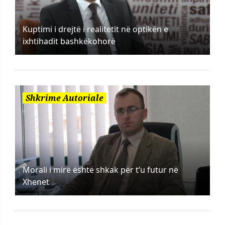
Kuptimi i drejtë i realitetit në optikën e
ixhtihadit bashkëkohorë
Shkrime Autoriale
Morali i mirë është shkak për t’u futur në
Xhenet