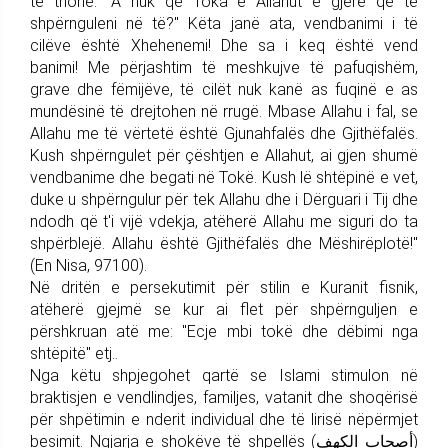
të thonë: "A nuk qe Toka e Allahut e gjerë që të
shpërnguleni në të?" Këta janë ata, vendbanimi i të
cilëve është Xhehenemi! Dhe sa i keq është vend
banimi! Me përjashtim të meshkujve të pafuqishëm,
grave dhe fëmijëve, të cilët nuk kanë as fuqinë e as
mundësinë të drejtohen në rrugë. Mbase Allahu i fal, se
Allahu me të vërtetë është Gjunahfalës dhe Gjithëfalës.
Kush shpërngulet për çështjen e Allahut, ai gjen shumë
vendbanime dhe begati në Tokë. Kush lë shtëpinë e vet,
duke u shpërngulur për tek Allahu dhe i Dërguari i Tij dhe
ndodh që t'i vijë vdekja, atëherë Allahu me siguri do ta
shpërblejë. Allahu është Gjithëfalës dhe Mëshirëplotë!"
(En Nisa, 97100).
Në dritën e persekutimit për stilin e Kuranit fisnik,
atëherë gjejmë se kur ai flet për shpërnguljen e
përshkruan atë me: "Ecje mbi tokë dhe dëbimi nga
shtëpitë" etj..
Nga këtu shpjegohet qartë se Islami stimulon në
braktisjen e vendlindjes, familjes, vatanit dhe shoqërisë
për shpëtimin e nderit individual dhe të lirisë nëpërmjet
besimit. Ngjarja e shokëve të shpellës (أصحاب الكهف)