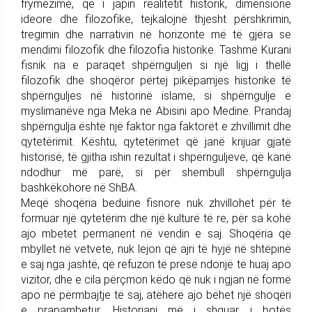
frymëzime, që i japin realitetit historik, dimensione
ideore dhe filozofike, tejkalojnë thjesht përshkrimin,
tregimin dhe narrativin në horizonte më të gjëra se
mendimi filozofik dhe filozofia historike. Tashmë Kurani
fisnik na e paraqet shpërnguljen si një ligj i thellë
filozofik dhe shoqëror përtej pikëpamjes historike të
shpërnguljes në historinë islame, si shpërngulje e
myslimanëve nga Meka në Abisini apo Medine. Prandaj
shpërngulja është një faktor nga faktorët e zhvillimit dhe
qytetërimit. Kështu, qytetërimet që janë krijuar gjatë
historisë, të gjitha ishin rezultat i shpërnguljeve, që kanë
ndodhur më parë, si për shembull shpërngulja
bashkëkohore në ShBA.
Meqë shoqëria beduine fisnore nuk zhvillohet për të
formuar një qytetërim dhe një kulturë të re, për sa kohë
ajo mbetet permanent në vendin e saj. Shoqëria që
mbyllet në vetvete, nuk lejon që ajri të hyjë në shtëpinë
e saj nga jashtë, që refuzon të presë ndonjë të huaj apo
vizitor, dhe e cila përçmon këdo që nuk i ngjan në formë
apo në përmbajtje të saj, atëherë ajo bëhet një shoqëri
e prapambetur. Historiani më i shquar i botës