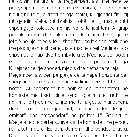
në Abisini me urdhër të Pejgamberit a.s.. Për herë të
parë, shpërngulet një grup njerëzish arab, i cili jetonte në
një luginë të tij, e rrethuar nga malet, ku gjendet fisi i tij
në qytetin Meka, që braktisi tokën e tij, madje bëri
shpërngulje kolektive në një vend të jashtëm. Ai grup
përshkon detin dhe shkel në një kontinent tjetër, që të
jetojë në një mjedis të ri shoqëror, politik dhe etnik dhe
më pastaj është shpërngulja e madhe drejt Medinës. Kjo
shpërngulje hapi dyert e mbyllura të Medinës për botën
e jashtme, siç i njohu ajo me 'të shpërngulurit' nga
Kurejshët në një shoqëri, mjedis dhe rrethana të reja.
Pejgamberi a.s. bëri përpjekje që të hapë horizonte për
shoqërinë fisnore arabe dhe zhvillimin e vizionit të tij për
botën. Ai nëpërmjet një politike që mbështetet në
kontakte me fiset fqinje synoi zgjerimin e rrethit të
ndikimit të tij deri në kufijtë më të largët të mundshëm,
duke pranuar delegacionet, si dhe duke dërguar
emisarë dhe ambasadorë në periferi të Gadishullit.
Madje ai edhe përtej kufijve kishte kontaktet me persët,
romakët lindorë, Egjiptin, Jemenin dhe vendet e tjera.
Dhe, nuk dëftojnë vetëm këto fakte për të gjitha të