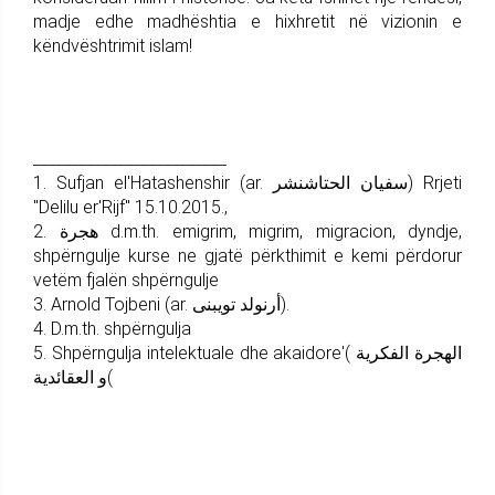
madje edhe madhështia e hixhretit në vizionin e
këndvështrimit islam!
_________________________
1. Sufjan el'Hatashenshir (ar. سفيان الحتاشنشر) Rrjeti
"Delilu er'Rijf" 15.10.2015.,
2. هجرة d.m.th. emigrim, migrim, migracion, dyndje,
shpërngulje kurse ne gjatë përkthimit e kemi përdorur
vetëm fjalën shpërngulje
3. Arnold Tojbeni (ar. أرنولد تويبنى).
4. D.m.th. shpërngulja
5. Shpërngulja intelektuale dhe akaidore'( الهجرة الفكرية
و العقائدية(