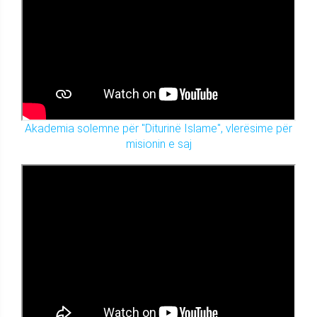
Akademia solemne për "Diturinë Islame", vlerësime për
misionin e saj