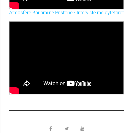
Atmosferë Barjami në Prishtinë - Intervistë me qytetarët