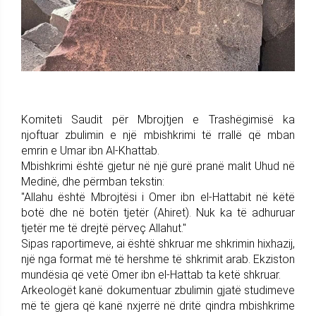
Komiteti Saudit për Mbrojtjen e Trashëgimisë ka
njoftuar zbulimin e një mbishkrimi të rrallë që mban
emrin e Umar ibn Al-Khattab.
Mbishkrimi është gjetur në një gurë pranë malit Uhud në
Medinë, dhe përmban tekstin:
"Allahu është Mbrojtësi i Omer ibn el-Hattabit në këtë
botë dhe në botën tjetër (Ahiret). Nuk ka të adhuruar
tjetër me të drejtë përveç Allahut."
Sipas raportimeve, ai është shkruar me shkrimin hixhazij,
një nga format më të hershme të shkrimit arab. Ekziston
mundësia që vetë Omer ibn el-Hattab ta ketë shkruar.
Arkeologët kanë dokumentuar zbulimin gjatë studimeve
më të gjera që kanë nxjerrë në dritë qindra mbishkrime