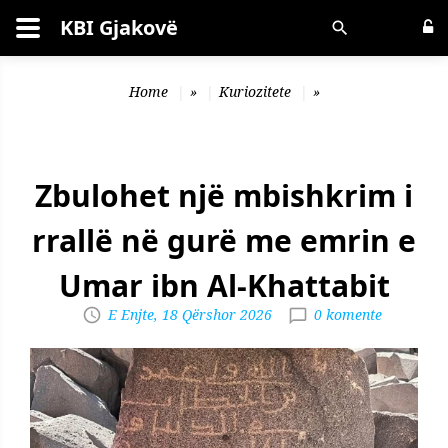
KBI Gjakovë
Kërko
Home
»
Kuriozitete
»
Zbulohet një mbishkrim i
rrallë në gurë me emrin e
Umar ibn Al-Khattabit
E Enjte, 18 Qërshor 2026
0 komente