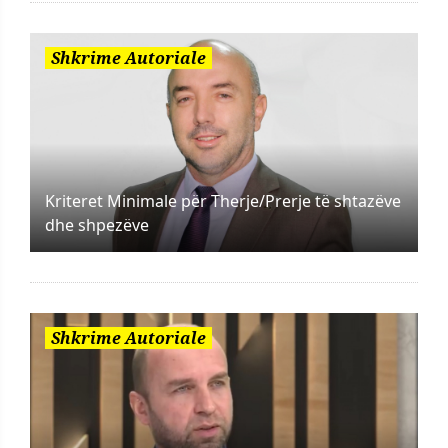
Shkrime Autoriale
Kriteret Minimale për Therje/Prerje të shtazëve
dhe shpezëve
Shkrime Autoriale