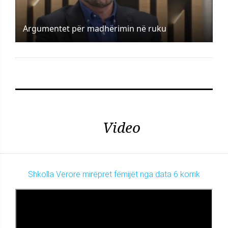
Argumentet për madhërimin në ruku
Video
Shkolla Verore mirëpret fëmijët nga data 6 korrik