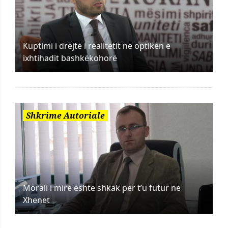
Kuptimi i drejtë i realitetit në optikën e
ixhtihadit bashkëkohorë
Shkrime Autoriale
Morali i mirë është shkak për t’u futur në
Xhenet