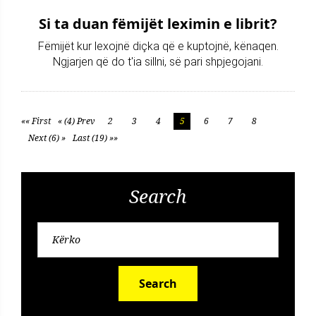
Si ta duan fëmijët leximin e librit?
Fëmijët kur lexojnë diçka që e kuptojnë, kënaqen.
Ngjarjen që do t'ia sillni, së pari shpjegojani.
«« First
« (4) Prev
2
3
4
5
6
7
8
Next (6) »
Last (19) »»
Search
Search