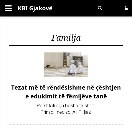
KBI Gjakovë
Kërko
Familja
Tezat më të rëndësishme në çështjen
e edukimit të fëmijëve tanë
Përshtati nga boshnjakishtja:
Prim.dr.med.sc. Ali F. Iljazi