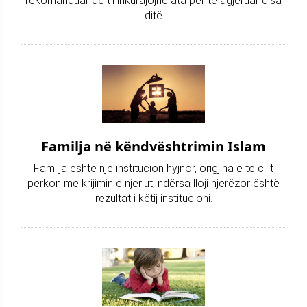
rekomanduar që t’i inkurajojnë ata për të agjëruar disa
ditë
Familja në këndvështrimin Islam
Familja është një institucion hyjnor, origjina e të cilit
përkon me krijimin e njeriut, ndërsa lloji njerëzor është
rezultat i këtij institucioni.