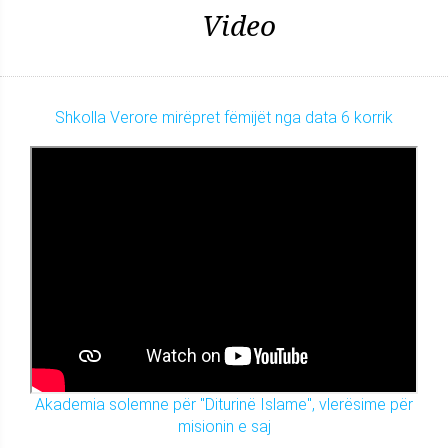
Video
Shkolla Verore mirëpret fëmijët nga data 6 korrik
Akademia solemne për "Diturinë Islame", vlerësime për
misionin e saj