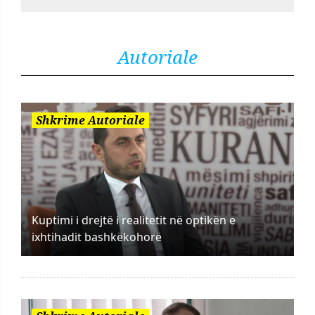
Autoriale
Shkrime Autoriale
Kuptimi i drejtë i realitetit në optikën e
ixhtihadit bashkëkohorë