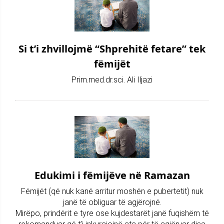
Si t’i zhvillojmë “Shprehitë fetare” tek
fëmijët
Prim.med.dr.sci. Ali Iljazi
Edukimi i fëmijëve në Ramazan
Fëmijët (që nuk kanë arritur moshën e pubertetit) nuk
janë të obliguar të agjërojnë.
Mirëpo, prindërit e tyre ose kujdestarët janë fuqishëm të