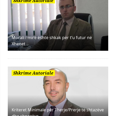
Shkrime Autoriale
Morali i mirë është shkak për t’u futur në
Xhenet
Shkrime Autoriale
Kriteret Minimale për Therje/Prerje të shtazëve
dhe shpezëve