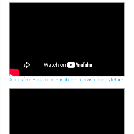
Atmosferë Barjami në Prishtinë - Intervistë me qytetarët