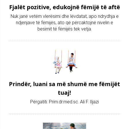
Fjalët pozitive, edukojnë fëmijë të aftë
Nuk janë vetëm vlerësimi dhe lëvdatat, apo ndrydhja e
ndjenjave të fëmijës, ato që përcaktojnë nivelin e
besimit të fëmijës tek vetja.
Prindër, luani sa më shumë me fëmijët
tuaj!
Përgatiti: Prim.dr.med.sc. Ali F. Iljazi