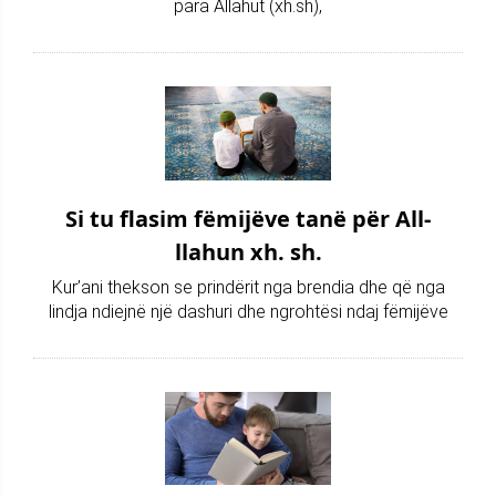
para Allahut (xh.sh),
Si tu flasim fëmijëve tanë për All-
llahun xh. sh.
Kur’ani thekson se prindërit nga brendia dhe që nga
lindja ndiejnë një dashuri dhe ngrohtësi ndaj fëmijëve