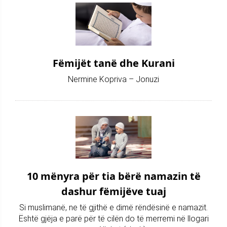
Fëmijët tanë dhe Kurani
Nermine Kopriva – Jonuzi
10 mënyra për tia bërë namazin të
dashur fëmijëve tuaj
Si muslimanë, ne të gjithë e dimë rëndësinë e namazit.
Është gjëja e parë për të cilën do të merremi në llogari