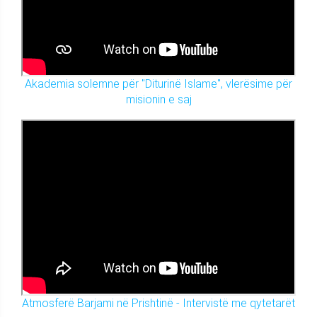
Akademia solemne për "Diturinë Islame", vlerësime për
misionin e saj
Atmosferë Barjami në Prishtinë - Intervistë me qytetarët