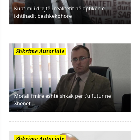
Kuptimi i drejtë i realitetit në optikën e
ixhtihadit bashkëkohorë
Shkrime Autoriale
Morali i mirë është shkak për t’u futur në
Xhenet
Shkrime Autoriale