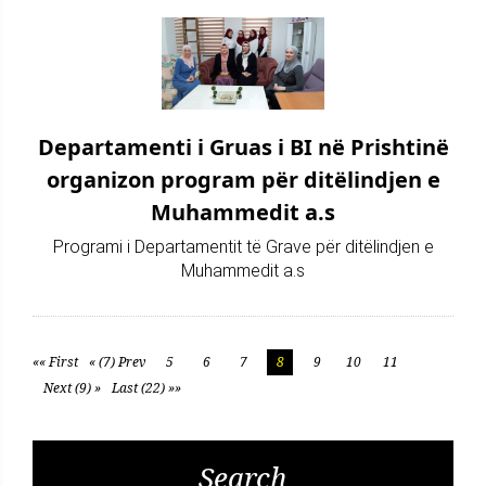
Departamenti i Gruas i BI në Prishtinë
organizon program për ditëlindjen e
Muhammedit a.s
Programi i Departamentit të Grave për ditëlindjen e
Muhammedit a.s
«« First
« (7) Prev
5
6
7
8
9
10
11
Next (9) »
Last (22) »»
Search