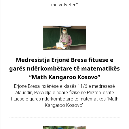
me vetveten”’
Medresistja Erjonë Bresa fituese e
garës ndërkombëtare të matematikës
“Math Kangaroo Kosovo”
Erjonë Bresa, nxënëse e klasës 11/6 e medresesë
Alauddin, Paralelja e ndarë fizike në Prizren, është
fituese e garës ndërkombëtare të matematikës “Math
Kangaroo Kosovo”.