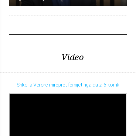
Video
Shkolla Verore mirëpret fëmijët nga data 6 korrik