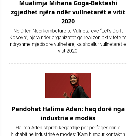
Mualimja Mihana Goga-Bekteshi
zgjedhet njëra ndër vullnetarët e vitit
2020
Në Ditën Ndërkombëtare të Vullnetarëve “Let’s Do It
Kosova”, njëra ndër organizatat që realizon aktivitete të
ndryshme mjedisore vullnetare, ka shpallur vullnetarët e
vitit 2020.
Pendohet Halima Aden: heq dorë nga
industria e modës
Halima Aden shpreh keqardhje për përfaqësimin e
hixhabit në industrinë e modës: ‘Kam humbur kontaktin