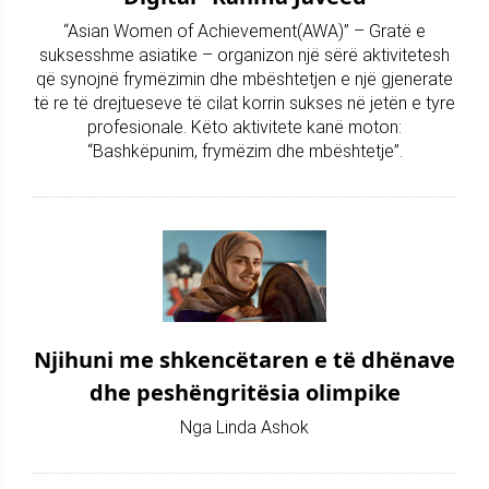
“Asian Women of Achievement(AWA)” – Gratë e
suksesshme asiatike – organizon një sërë aktivitetesh
që synojnë frymëzimin dhe mbështetjen e një gjenerate
të re të drejtueseve të cilat korrin sukses në jetën e tyre
profesionale. Këto aktivitete kanë moton:
“Bashkëpunim, frymëzim dhe mbështetje”.
Njihuni me shkencëtaren e të dhënave
dhe peshëngritësia olimpike
Nga Linda Ashok