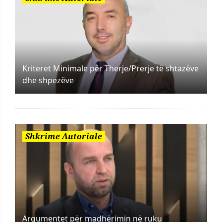
Kriteret Minimale për Therje/Prerje të shtazëve
dhe shpezëve
Shkrime Autoriale
Argumentet për madhërimin në ruku