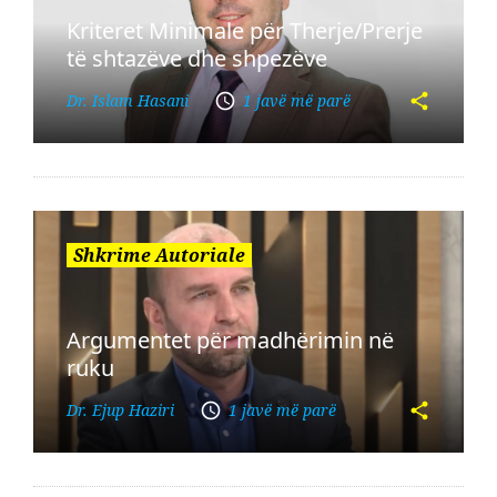
Kriteret Minimale për Therje/Prerje
të shtazëve dhe shpezëve
Dr. Islam Hasani
1 javë më parë
Shkrime Autoriale
Argumentet për madhërimin në
ruku
Dr. Ejup Haziri
1 javë më parë