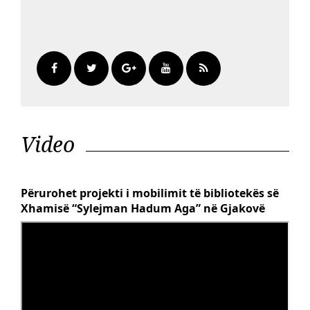
Video
Përurohet projekti i mobilimit të bibliotekës së
Xhamisë “Sylejman Hadum Aga” në Gjakovë