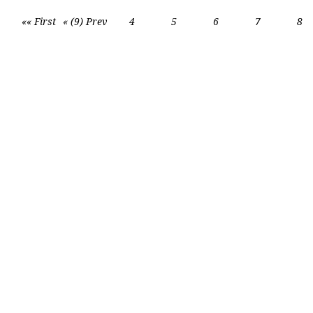
«« First
« (9) Prev
4
5
6
7
8