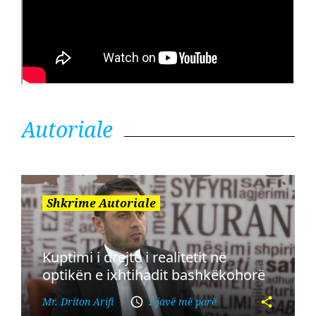
Autoriale
Shkrime Autoriale
Kuptimi i drejtë i realitetit në
optikën e ixhtihadit bashkëkohorë
Mr. Driton Arifi
1 javë më parë