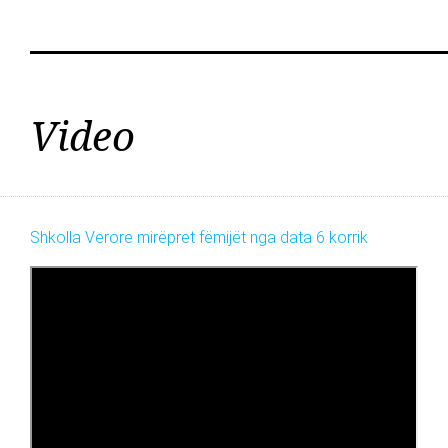
Video
Shkolla Verore mirëpret fëmijët nga data 6 korrik