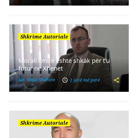
Shkrime Autoriale
Morali i mirë është shkak për t’u
futur në Xhenet
Mr. Vedat Shabani
1 javë më parë
Shkrime Autoriale