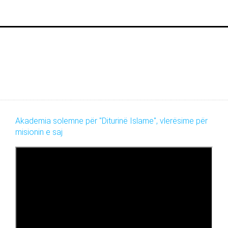
Akademia solemne për "Diturinë Islame", vlerësime për
misionin e saj