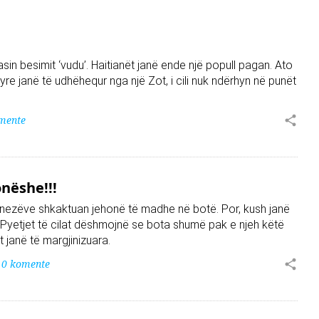
asin besimit ‘vudu’. Haitianët janë ende një popull pagan. Ato
 tyre janë të udhëhequr nga një Zot, i cili nuk ndërhyn në punët
mente
onëshe!!!
nezëve shkaktuan jehonë të madhe në botë. Por, kush janë
 Pyetjet të cilat dëshmojnë se bota shumë pak e njeh këtë
t janë të margjinizuara.
0 komente