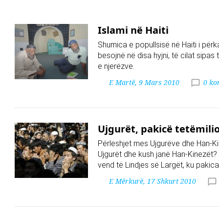
Islami në Haiti
Shumica e popullsisë në Haiti i përk
besojnë në disa hyjni, të cilat sipas
e njerëzve.
E Martë, 9 Mars 2010
0 ko
Ujgurët, pakicë tetëmili
Përleshjet mes Ujgurëve dhe Han-Ki
Ujgurët dhe kush janë Han-Kinezët?
vend të Lindjes së Largët, ku pakica
E Mërkurë, 17 Shkurt 2010