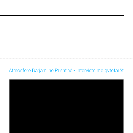
Atmosferë Barjami në Prishtinë - Intervistë me qytetarët