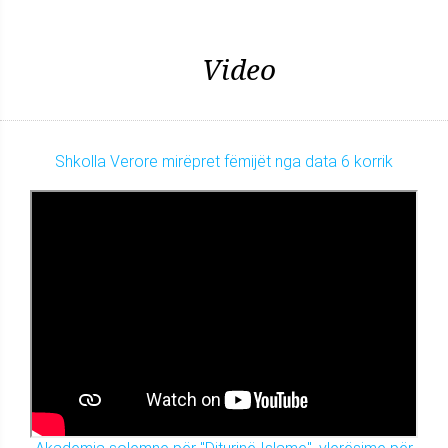
Video
Shkolla Verore mirëpret fëmijët nga data 6 korrik