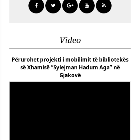
Video
Përurohet projekti i mobilimit të bibliotekës
së Xhamisë “Sylejman Hadum Aga” në
Gjakovë