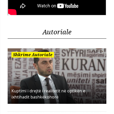
Autoriale
Shkrime Autoriale
Kuptimi i drejtë i realitetit në optikën e
ixhtihadit bashkëkohorë