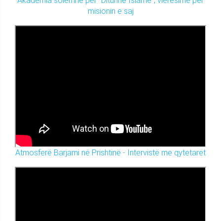
Akademia solemne për "Diturinë Islame", vlerësime për
misionin e saj
Atmosferë Barjami në Prishtinë - Intervistë me qytetarët