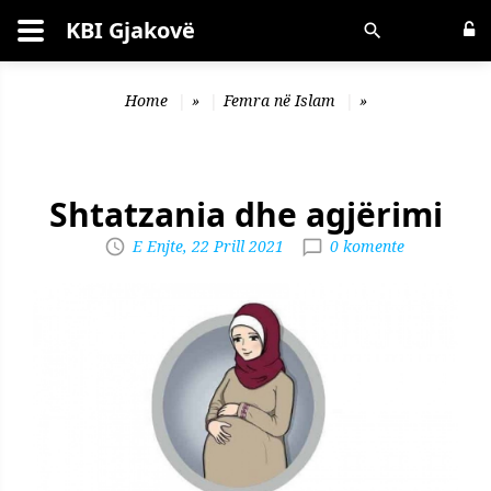
KBI Gjakovë
Kërko
Home
»
Femra në Islam
»
Shtatzania dhe agjërimi
E Enjte, 22 Prill 2021
0 komente