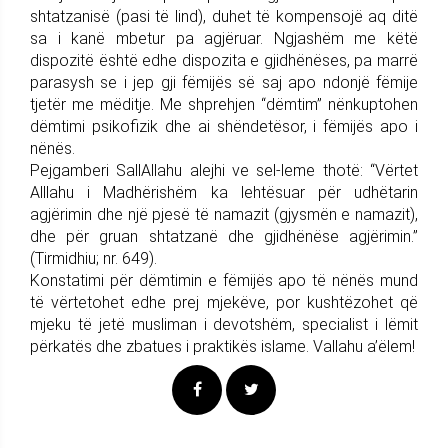
shtatzanisë (pasi të lind), duhet të kompensojë aq ditë
sa i kanë mbetur pa agjëruar. Ngjashëm me këtë
dispozitë është edhe dispozita e gjidhënëses, pa marrë
parasysh se i jep gji fëmijës së saj apo ndonjë fëmije
tjetër me mëditje. Me shprehjen “dëmtim” nënkuptohen
dëmtimi psikofizik dhe ai shëndetësor, i fëmijës apo i
nënës.
Pejgamberi SallAllahu alejhi ve sel-leme thotë: “Vërtet
Alllahu i Madhërishëm ka lehtësuar për udhëtarin
agjërimin dhe një pjesë të namazit (gjysmën e namazit),
dhe për gruan shtatzanë dhe gjidhënëse agjërimin.”
(Tirmidhiu; nr. 649).
Konstatimi për dëmtimin e fëmijës apo të nënës mund
të vërtetohet edhe prej mjekëve, por kushtëzohet që
mjeku të jetë musliman i devotshëm, specialist i lëmit
përkatës dhe zbatues i praktikës islame. Vallahu a’ëlem!