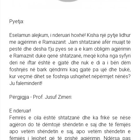
Pyetja:
Eselamun alejkum, i nderuari hoxhë! Kisha një pytje lidhur
me agjërimin e Ramazanit: Jam shtatzanë afër muajit të
pestë dhe desha t’ju pyes se a e kam obligim agjërimin
e Ramaznit duke qenë shtatzanë, meqë koha nga syfyri
deri në iftar është e gjatë dhe nuk e di a i bën dëm
foshnjës në bark qëndrimi kaq gjatë pa ujë dhe bukë,
kur veçmë dihet se foshnja ushqehet nëpërmjet nënës?
Ju faleminderit!
Përgjigjja - Prof. Jusuf Zimeri:
E nderuar!
Femrës e cila është shtatzanë dhe ka frikë se nëse
agjëron do të dëmtojë shëndetin e saj dhe të fëmijës
apo vetëm shëndetin e saj, apo vetëm shëndetin e
fëmijës i lejohet që të prishë agjërimin. Ndërsa pas