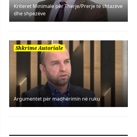
Kriteret Minimale për Therje/Prerje të shtazëve
dhe shpezëve
Shkrime Autoriale
Argumentet për madhërimin në ruku