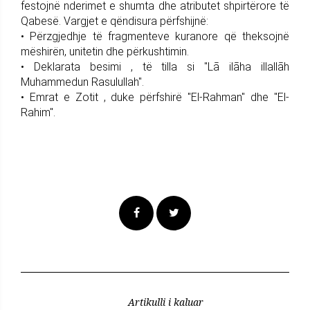
festojnë nderimet e shumta dhe atributet shpirtërore të
Qabesë. Vargjet e qëndisura përfshijnë:
• Përzgjedhje të fragmenteve kuranore që theksojnë
mëshirën, unitetin dhe përkushtimin.
• Deklarata besimi , të tilla si "Lā ilāha illallāh
Muhammedun Rasulullah".
• Emrat e Zotit , duke përfshirë "El-Rahman" dhe "El-
Rahim".
Artikulli i kaluar