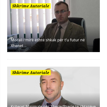
Shkrime Autoriale
Morali i mirë është shkak për t’u futur në
Xhenet
Shkrime Autoriale
Kriteret Minimale për Therje/Prerje të shtazëve