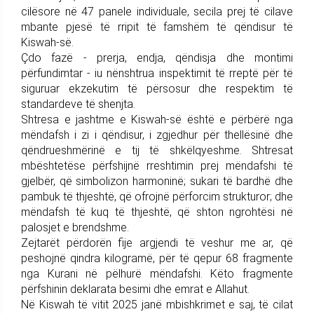
cilësore në 47 panele individuale, secila prej të cilave
mbante pjesë të rripit të famshëm të qëndisur të
Kiswah-së.
Çdo fazë - prerja, endja, qëndisja dhe montimi
përfundimtar - iu nënshtrua inspektimit të rreptë për të
siguruar ekzekutim të përsosur dhe respektim të
standardeve të shenjta.
Shtresa e jashtme e Kiswah-së është e përbërë nga
mëndafsh i zi i qëndisur, i zgjedhur për thellësinë dhe
qëndrueshmërinë e tij të shkëlqyeshme. Shtresat
mbështetëse përfshijnë rreshtimin prej mëndafshi të
gjelbër, që simbolizon harmoninë; sukari të bardhë dhe
pambuk të thjeshtë, që ofrojnë përforcim strukturor; dhe
mëndafsh të kuq të thjeshtë, që shton ngrohtësi në
palosjet e brendshme.
Zejtarët përdorën fije argjendi të veshur me ar, që
peshojnë qindra kilogramë, për të qepur 68 fragmente
nga Kurani në pëlhurë mëndafshi. Këto fragmente
përfshinin deklarata besimi dhe emrat e Allahut.
Në Kiswah të vitit 2025 janë mbishkrimet e saj, të cilat