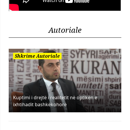
Autoriale
Shkrime Autoriale
Kuptimi i drejtë i realitetit në optikën e
ixhtihadit bashkëkohorë