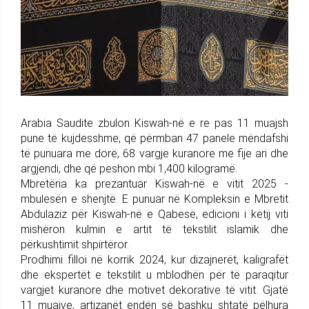
Arabia Saudite zbulon Kiswah-në e re pas 11 muajsh
pune të kujdesshme, që përmban 47 panele mëndafshi
të punuara me dorë, 68 vargje kuranore me fije ari dhe
argjendi, dhe që peshon mbi 1,400 kilogramë.
Mbretëria ka prezantuar Kiswah-në e vitit 2025 -
mbulesën e shenjtë. E punuar në Kompleksin e Mbretit
Abdulaziz për Kiswah-në e Qabesë, edicioni i këtij viti
mishëron kulmin e artit të tekstilit islamik dhe
përkushtimit shpirtëror.
Prodhimi filloi në korrik 2024, kur dizajnerët, kaligrafët
dhe ekspertët e tekstilit u mblodhën për të paraqitur
vargjet kuranore dhe motivet dekorative të vitit. Gjatë
11 muajve, artizanët endën së bashku shtatë pëlhura