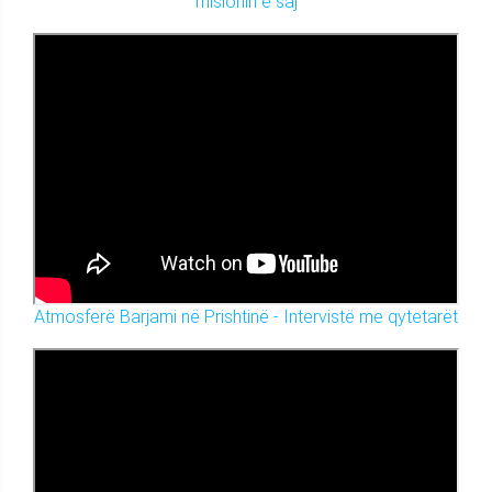
misionin e saj
Atmosferë Barjami në Prishtinë - Intervistë me qytetarët