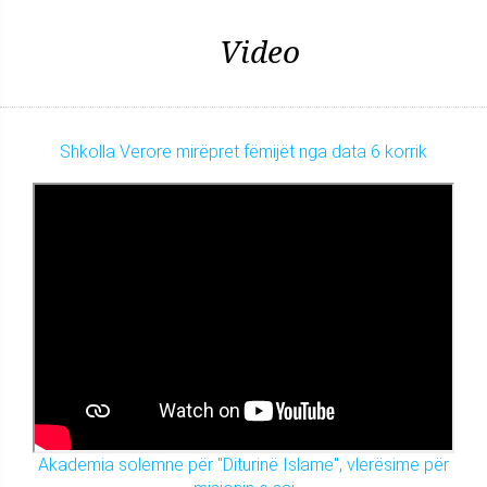
Video
Shkolla Verore mirëpret fëmijët nga data 6 korrik
Akademia solemne për "Diturinë Islame", vlerësime për