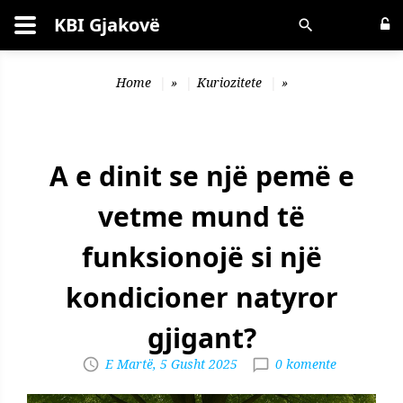
KBI Gjakovë
Kërko
Home
»
Kuriozitete
»
A e dinit se një pemë e
vetme mund të
funksionojë si një
kondicioner natyror
gjigant?
E Martë, 5 Gusht 2025
0 komente