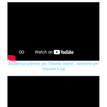
Akademia solemne për "Diturinë Islame", vlerësime për
misionin e saj