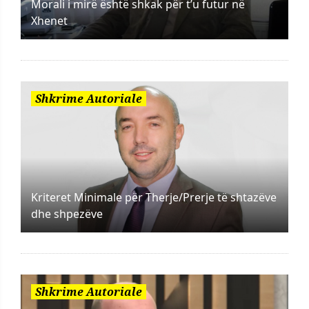
Morali i mirë është shkak për t’u futur në
Xhenet
Shkrime Autoriale
Kriteret Minimale për Therje/Prerje të shtazëve
dhe shpezëve
Shkrime Autoriale