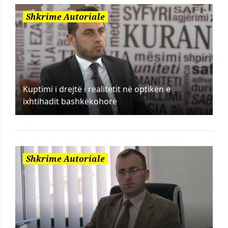
Shkrime Autoriale
Kuptimi i drejtë i realitetit në optikën e
ixhtihadit bashkëkohorë
Shkrime Autoriale