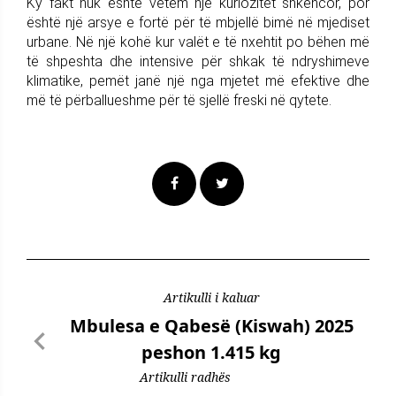
Ky fakt nuk është vetëm një kuriozitet shkencor, por
është një arsye e fortë për të mbjellë bimë në mjediset
urbane. Në një kohë kur valët e të nxehtit po bëhen më
të shpeshta dhe intensive për shkak të ndryshimeve
klimatike, pemët janë një nga mjetet më efektive dhe
më të përballueshme për të sjellë freski në qytete.
Artikulli i kaluar
Mbulesa e Qabesë (Kiswah) 2025
peshon 1.415 kg
Artikulli radhës