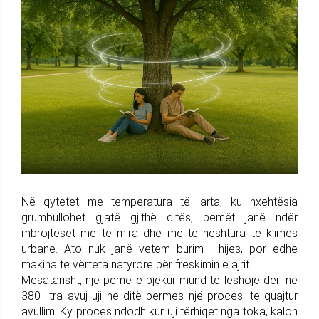
Në qytetet me temperatura të larta, ku nxehtësia
grumbullohet gjatë gjithë ditës, pemët janë ndër
mbrojtëset më të mira dhe më të heshtura të klimës
urbane. Ato nuk janë vetëm burim i hijes, por edhe
makina të vërteta natyrore për freskimin e ajrit.
Mesatarisht, një pemë e pjekur mund të lëshojë deri në
380 litra avuj uji në ditë përmes një procesi të quajtur
avullim. Ky proces ndodh kur uji tërhiqet nga toka, kalon