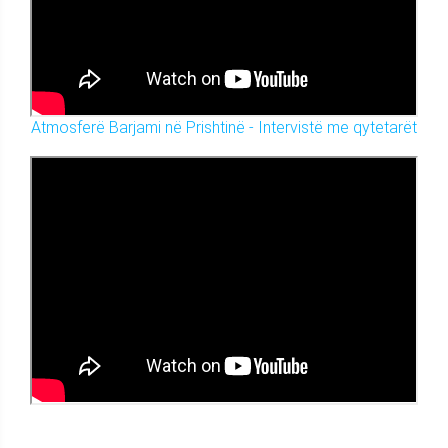
Atmosferë Barjami në Prishtinë - Intervistë me qytetarët