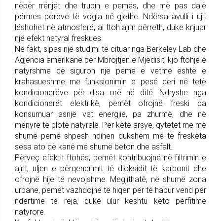
nëpër rrënjët dhe trupin e pemës, dhe më pas dalë
përmes poreve të vogla në gjethe. Ndërsa avulli i ujit
lëshohet në atmosferë, ai ftoh ajrin përreth, duke krijuar
një efekt natyral freskues.
Në fakt, sipas një studimi të cituar nga Berkeley Lab dhe
Agjencia amerikane për Mbrojtjen e Mjedisit, kjo ftohje e
natyrshme që siguron një pemë e vetme është e
krahasueshme me funksionimin e pesë deri në tetë
kondicionerëve për disa orë në ditë. Ndryshe nga
kondicionerët elektrikë, pemët ofrojnë freski pa
konsumuar asnjë vat energjie, pa zhurmë, dhe në
mënyrë të plotë natyrale. Për këtë arsye, qytetet me më
shumë pemë shpesh ndihen dukshëm më të freskëta
sesa ato që kanë më shumë beton dhe asfalt.
Përveç efektit ftohës, pemët kontribuojnë në filtrimin e
ajrit, uljen e përqendrimit të dioksidit të karbonit dhe
ofrojnë hije të nevojshme. Megjithatë, në shumë zona
urbane, pemët vazhdojnë të hiqen për të hapur vend për
ndërtime të reja, duke ulur kështu këto përfitime
natyrore.