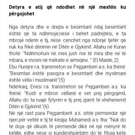
Detyra e atij që ndodhet në një mexhlis ku
përgojohet
Nga detyra dhe e drejta e besimtarit ndaj besimtarit
është që ta ndihmojë,nëse i bëhet padrejtësi, e ta
mbrojë nderin e tij, nëse cenohet nga ndonjë tjetër që
nuk ka frikë dënimin në Ditën e Gjykimit. Allahu në Kuran
thotë: "Ndihmohuni në mes jush me të mira dhe në të
mbara, e mosni në mëkate e armiqësi..." (El Maide, 2).
Ebu Hurejre r.a. transmeton se Pejgamberi a.s. ka thënë:
"Besimtari është pasqyra e besimtarit dhe myslimani
është vëlla i muslimanit."(5)
Ndërkaq, Enesi r.a. transmeton se Pejgamberi a.s. ka
thënë: "Kush e mbron vëllanë e vet prej përgojimit,
Allahu do ta ruajë fytyrën e tij prej zjarrit të xhehenemit
Ditën e Gjykimit."(6)
Në një rast para Pejgamberit a.s. ishte përmendur një
njeri për vetitë e tij të këqija. Muhamedi a.s. tha: "Nuk do
të doja që dikush të përmendë dikë në një mënyrë të
këtillë, edhe nëse si kundërshpërblim do të fitoja këtë