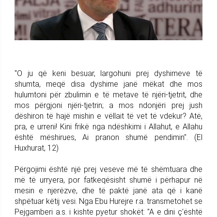
"O ju që keni besuar, largohuni prej dyshimeve të
shumta, meqë disa dyshime janë mëkat dhe mos
hulumtoni për zbulimin e të metave të njëri-tjetrit, dhe
mos përgjoni njëri-tjetrin; a mos ndonjëri prej jush
dëshiron të hajë mishin e vëllait të vet të vdekur? Atë,
pra, e urreni! Kini frikë nga ndëshkimi i Allahut, e Allahu
është mëshirues, Ai pranon shumë pendimin". (El
Huxhurat, 12)
Përgojimi është një prej veseve më të shëmtuara dhe
më të urryera, por fatkeqësisht shumë i përhapur në
mesin e njerëzve, dhe të paktë janë ata që i kanë
shpëtuar këtij vesi. Nga Ebu Hurejre r.a. transmetohet se
Pejgamberi a.s. i kishte pyetur shokët: "A e dini ç'është