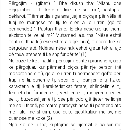
Përgojimi - (gibeti) ". Dhe dikush tha: "Allahu dhe
Pejgamberi i Tij këtë e dinë më së miri", pastaj ai
deklaroi: "Përmendja nga ana juaj e diçkaje për vëllanë
tuaj në mungesë të tij, të cilën ai e urren (që të
përmendet) ". Pastaj i thanë: "E çka nëse ajo që them,
ekziston te vëllai im?" Muhamedi a.s. tha: "Nëse është
ashtu si thua ti (nëse është ajo që thua), atëherë ti e ke
përgojuar atë. Ndërsa, nëse nuk është gjetur tek ai ajo
që thua, atëherë ti ke shpifur për të".(1)
Në bazë të këtij hadithi përgojimi është i pranishëm, apo
ke përgojuar, kur përmend diçka për një person (në
mospraninë e tij), që ai e urren t'i përmendet qoftë për:
trupin e tij, punën e tij, veten e tij, pamjen e tij fizike,
karakterin e tij, karakteristikat fetare, shëndetin e tij,
fëmijët dhe familjen e tij, veshjen e tij, mënyrën e ecjes
së tij, buzëqeshjen e tij, ose për çdo gjë tjetër në lidhje
me sa u thanë, pa marrë parasysh nëse ti i përmend ato
me fjalë, me shkrim, ose duke gjestikuluar me sy, me
duar ose me kokë.(2)
Nga kjo që u tha, kuptojmë se njerëzit e pajisur me