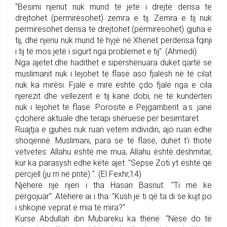
"Besimi njeriut nuk mund të jetë i drejtë derisa të
drejtohet (përmirësohet) zemra e tij. Zemra e tij nuk
përmirësohet derisa të drejtohet (përmirësohet) gjuha e
tij, dhe njeriu nuk mund të hyjë në Xhenet përderisa fqinji
i tij të mos jetë i sigurt nga problemet e tij". (Ahmedi)
Nga ajetet dhe hadithet e sipërshënuara duket qartë se
muslimanit nuk i lejohet të flasë aso fjalësh në të cilat
nuk ka mirësi. Fjalë e mirë është çdo fjalë nga e cila
njerëzit dhe vëllezërit e tij kanë dobi, në të kundërtën
nuk i lejohet të flasë. Porositë e Pejgamberit a.s. janë
çdoherë aktuale dhe terapi shëruese për besimtarët.
Ruajtja e gjuhës nuk ruan vetëm individin, ajo ruan edhe
shoqërinë. Muslimani, para se të flasë, duhet t'i thotë
vetvetes: Allahu është me mua, Allahu është dëshmitar,
kur ka parasysh edhe këtë ajet: "Sepse Zoti yt është që
përcjell (ju rri në pritë) ". (El Fexhr,14)
Njëherë një njeri i tha Hasan Basriut: "Ti më ke
përgojuar". Atëherë ai i tha: "Kush je ti që ta di se kujt po
i shkojnë veprat e mia të mira?"
Kurse Abdullah ibn Mubareku ka thënë: "Nëse do të