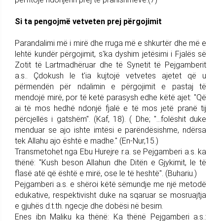
Si ta pengojmë vetveten prej përgojimit
Parandalimi më i mirë dhe rruga më e shkurtër dhe më e
lehtë kundër përgojimit, s'ka dyshim jetësimi i Fjalës së
Zotit të Lartmadhëruar dhe të Synetit të Pejgamberit
a.s.. Çdokush le t'ia kujtojë vetvetes ajetet që u
përmendën për ndalimin e përgojimit e pastaj të
mendojë mirë, por të ketë parasysh edhe këtë ajet: "Që
ai të mos hedhë ndonjë fjalë e të mos jetë pranë tij
përcjellës i gatshëm". (Kaf, 18). ( Dhe; "…folëshit duke
menduar se ajo ishte imtësi e parëndësishme, ndërsa
tek Allahu ajo është e madhe." (En-Nur,15.)
Transmetohet nga Ebu Hurejre r.a. se Pejgamberi a.s. ka
thënë: "Kush beson Allahun dhe Ditën e Gjykimit, le të
flasë atë që është e mirë, ose le të heshtë". (Buhariu.)
Pejgamberi a.s. e shëroi këtë sëmundje me një metodë
edukative, respektivisht duke na sqaruar se mosruajtja
e gjuhës d.t.th. ngecje dhe dobësi në besim.
Enes ibn Maliku ka thënë: Ka thënë Pejgamberi a.s.: