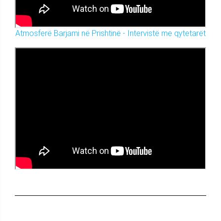
Atmosferë Barjami në Prishtinë - Intervistë me qytetarët