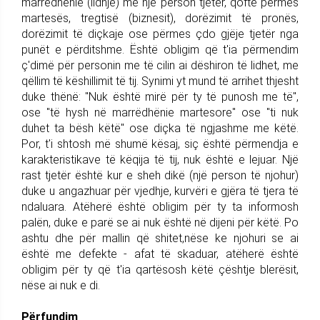
marrëdhënie (lidhje) me një person tjetër, qoftë përmes
martesës, tregtisë (biznesit), dorëzimit të pronës,
dorëzimit të diçkaje ose përmes çdo gjëje tjetër nga
punët e përditshme. Është obligim që t'ia përmendim
ç'dimë për personin me të cilin ai dëshiron të lidhet, me
qëllim të këshillimit të tij. Synimi yt mund të arrihet thjesht
duke thënë: "Nuk është mirë për ty të punosh me të",
ose "të hysh në marrëdhënie martesore" ose "ti nuk
duhet ta bësh këtë" ose diçka të ngjashme me këtë.
Por, t'i shtosh më shumë kësaj, siç është përmendja e
karakteristikave të këqija të tij, nuk është e lejuar. Një
rast tjetër është kur e sheh dikë (një person të njohur)
duke u angazhuar për vjedhje, kurvëri e gjëra të tjera të
ndaluara. Atëherë është obligim për ty ta informosh
palën, duke e parë se ai nuk është në dijeni për këtë. Po
ashtu dhe për mallin që shitet,nëse ke njohuri se ai
është me defekte - afat të skaduar, atëherë është
obligim për ty që t'ia qartësosh këtë çështje blerësit,
nëse ai nuk e di.
Përfundim