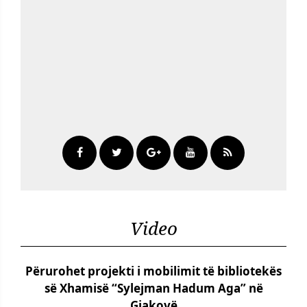
Video
Përurohet projekti i mobilimit të bibliotekës
së Xhamisë “Sylejman Hadum Aga” në
Gjakovë