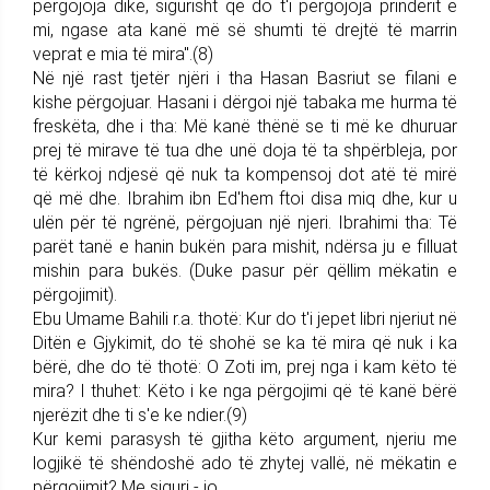
përgojoja dikë, sigurisht që do t'i përgojoja prindërit e
mi, ngase ata kanë më së shumti të drejtë të marrin
veprat e mia të mira".(8)
Në një rast tjetër njëri i tha Hasan Basriut se filani e
kishe përgojuar. Hasani i dërgoi një tabaka me hurma të
freskëta, dhe i tha: Më kanë thënë se ti më ke dhuruar
prej të mirave të tua dhe unë doja të ta shpërbleja, por
të kërkoj ndjesë që nuk ta kompensoj dot atë të mirë
që më dhe. Ibrahim ibn Ed'hem ftoi disa miq dhe, kur u
ulën për të ngrënë, përgojuan një njeri. Ibrahimi tha: Të
parët tanë e hanin bukën para mishit, ndërsa ju e filluat
mishin para bukës. (Duke pasur për qëllim mëkatin e
përgojimit).
Ebu Umame Bahili r.a. thotë: Kur do t'i jepet libri njeriut në
Ditën e Gjykimit, do të shohë se ka të mira që nuk i ka
bërë, dhe do të thotë: O Zoti im, prej nga i kam këto të
mira? I thuhet: Këto i ke nga përgojimi që të kanë bërë
njerëzit dhe ti s'e ke ndier.(9)
Kur kemi parasysh të gjitha këto argument, njeriu me
logjikë të shëndoshë ado të zhytej vallë, në mëkatin e
përgojimit? Me siguri - jo.