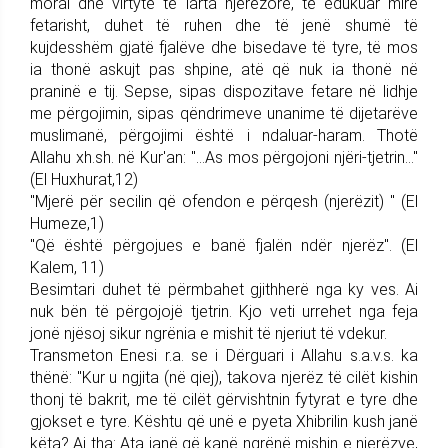
moral dhe virtyte të larta njerëzore, të edukuar mirë
fetarisht, duhet të ruhen dhe të jenë shumë të
kujdesshëm gjatë fjalëve dhe bisedave të tyre, të mos
ia thonë askujt pas shpine, atë që nuk ia thonë në
praninë e tij. Sepse, sipas dispozitave fetare në lidhje
me përgojimin, sipas qëndrimeve unanime të dijetarëve
muslimanë, përgojimi është i ndaluar-haram. Thotë
Allahu xh.sh. në Kur'an: "…As mos përgojoni njëri-tjetrin…"
(El Huxhurat,12)
"Mjerë për secilin që ofendon e përqesh (njerëzit) " (El
Humeze,1)
"Që është përgojues e banë fjalën ndër njerëz". (El
Kalem, 11)
Besimtari duhet të përmbahet gjithherë nga ky ves. Ai
nuk bën të përgojojë tjetrin. Kjo veti urrehet nga feja
jonë njësoj sikur ngrënia e mishit të njeriut të vdekur.
Transmeton Enesi r.a. se i Dërguari i Allahu s.a.v.s. ka
thënë: "Kur u ngjita (në qiej), takova njerëz të cilët kishin
thonj të bakrit, me të cilët gërvishtnin fytyrat e tyre dhe
gjokset e tyre. Kështu që unë e pyeta Xhibrilin kush janë
këta? Ai tha: Ata janë që kanë ngrënë mishin e njerëzve,