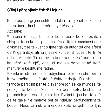
Ç'lloj i përgojimit është i lejuar
Edhe pse përgojimi është i ndaluar, ai lejohet në kushte
të caktuara, kur bëhet për arsye të dobishme.
Ato janë:
* Tirania (dhuna). Është e lejuar për dikë që është i
shtypur të ankohet për situatën e tij tek sunduesi ose
gjykatësi, ose te kushdo tjetër që ka autoritet dhe aftësi
që t'i garantojë atij drejtësinë kundër shtypësit të tij. Ai
duhet të thotë: "Filani më ka bërë padrejtësi" ose "ai ma
ka bërë këtë gjë", ose "ai më ka detyruar në këtë
mënyrë" e kështu me radhë.
* Kërkimi ndihmë për të ndryshuar të keqen dhe për ta
kthyer mëkatarin në atë që është e drejtë. Dikush duhet
t'i thotë personit për të cilin shpreson se ka mundësi të
ndalojë të keqen: "Filani e ka bërë këtë, kështu që
parandaloje ", ose diçka si kjo. Synimi i tij duhet të jetë
që të gjejë një mënyrë për të ndaluar përfundimisht të
keqen. Nëse ai nuk e mendon këtë si qëllim të tijin,