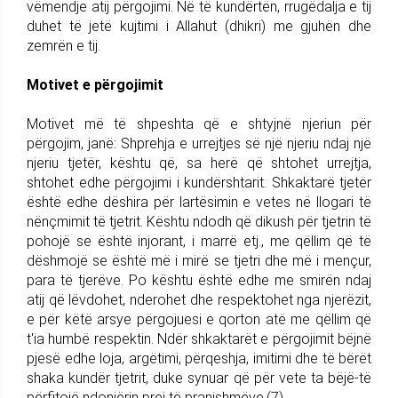
vëmendje atij përgojimi. Në të kundërtën, rrugëdalja e tij
duhet të jetë kujtimi i Allahut (dhikri) me gjuhën dhe
zemrën e tij.
Motivet e përgojimit
Motivet më të shpeshta që e shtyjnë njeriun për
përgojim, janë: Shprehja e urrejtjes së një njeriu ndaj një
njeriu tjetër, kështu që, sa herë që shtohet urrejtja,
shtohet edhe përgojimi i kundërshtarit. Shkaktarë tjetër
është edhe dëshira për lartësimin e vetes në llogari të
nënçmimit të tjetrit. Kështu ndodh që dikush për tjetrin të
pohojë se është injorant, i marrë etj., me qëllim që të
dëshmojë se është më i mirë se tjetri dhe më i mençur,
para të tjerëve. Po kështu është edhe me smirën ndaj
atij që lëvdohet, nderohet dhe respektohet nga njerëzit,
e për këtë arsye përgojuesi e qorton atë me qëllim që
t'ia humbë respektin. Ndër shkaktarët e përgojimit bëjnë
pjesë edhe loja, argëtimi, përqeshja, imitimi dhe të bërët
shaka kundër tjetrit, duke synuar që për vete ta bëjë-të
përfitojë ndonjërin prej të pranishmëve.(7)