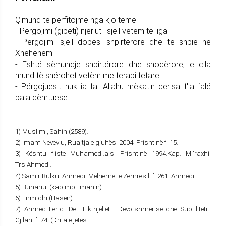
Ç'mund të përfitojmë nga kjo temë
- Përgojimi (gibeti) njeriut i sjell vetëm të liga.
- Përgojimi sjell dobësi shpirtërore dhe të shpie në
Xhehenem.
- Është sëmundje shpirtërore dhe shoqërore, e cila
mund të shërohet vetëm me terapi fetare.
- Përgojuesit nuk ia fal Allahu mëkatin derisa t'ia falë
pala dëmtuese.
________________
1) Muslimi, Sahih (2589).
2) Imam Neveviu, Ruajtja e gjuhës. 2004. Prishtinë f. 15.
3) Kështu fliste Muhamedi.a.s. Prishtinë 1994.Kap. Mi'raxhi.
Trs.Ahmedi.
4) Samir Bulku. Ahmedi. Melhemet e Zemres l. f. 261. Ahmedi.
5) Buhariu. (kap.mbi Imanin).
6) Tirmidhi.(Hasen).
7) Ahmed Ferid. Deti I kthjellët i Devotshmërisë dhe Suptilitetit.
Gjilan. f. 74. (Drita e jetës.