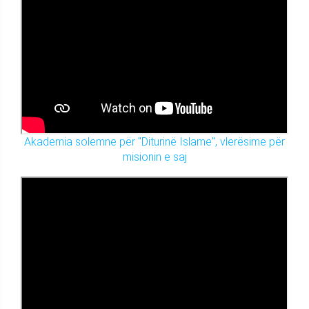
Akademia solemne për "Diturinë Islame", vlerësime për
misionin e saj