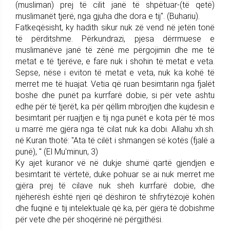
(musliman) prej të cilit janë të shpëtuar-(të qetë)
muslimanët tjerë, nga gjuha dhe dora e tij". (Buhariu).
Fatkeqësisht, ky hadith sikur nuk zë vend në jetën tonë
të përditshme. Përkundrazi, pjesa dërrmuese e
muslimanëve janë të zënë me përgojimin dhe me të
metat e të tjerëve, e fare nuk i shohin të metat e veta.
Sepse, nëse i eviton të metat e veta, nuk ka kohë të
merret me të huajat. Vetia që ruan besimtarin nga fjalët
boshe dhe punët pa kurrfarë dobie, si për vete ashtu
edhe për të tjerët, ka për qëllim mbrojtjen dhe kujdesin e
besimtarit për ruajtjen e tij nga punët e kota për të mos
u marrë me gjëra nga të cilat nuk ka dobi. Allahu xh.sh.
në Kuran thotë: "Ata të cilët i shmangen së kotës (fjalë a
punë), " (El Mu'minun, 3)
Ky ajet kuranor vë në dukje shumë qartë gjendjen e
besimtarit të vërtetë, duke pohuar se ai nuk merret me
gjëra prej të cilave nuk sheh kurrfarë dobie, dhe
njëherësh është njeri që dëshiron të shfrytëzojë kohën
dhe fuqinë e tij intelektuale që ka, për gjëra të dobishme
për vete dhe për shoqërinë në përgjithësi.