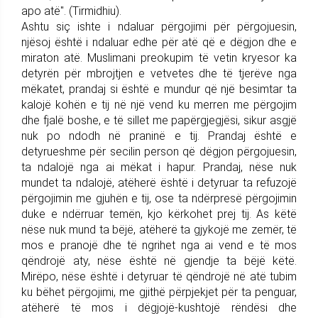
apo atë". (Tirmidhiu).
Ashtu siç ishte i ndaluar përgojimi për përgojuesin,
njësoj është i ndaluar edhe për atë që e dëgjon dhe e
miraton atë. Muslimani preokupim të vetin kryesor ka
detyrën për mbrojtjen e vetvetes dhe të tjerëve nga
mëkatet, prandaj si është e mundur që një besimtar ta
kalojë kohën e tij në një vend ku merren me përgojim
dhe fjalë boshe, e të sillet me papërgjegjësi, sikur asgjë
nuk po ndodh në praninë e tij. Prandaj është e
detyrueshme për secilin person që dëgjon përgojuesin,
ta ndalojë nga ai mëkat i hapur. Prandaj, nëse nuk
mundet ta ndalojë, atëherë është i detyruar ta refuzojë
përgojimin me gjuhën e tij, ose ta ndërpresë përgojimin
duke e ndërruar temën, kjo kërkohet prej tij. As këtë
nëse nuk mund ta bëjë, atëherë ta gjykojë me zemër, të
mos e pranojë dhe të ngrihet nga ai vend e të mos
qëndrojë aty, nëse është në gjendje ta bëjë këtë.
Mirëpo, nëse është i detyruar të qëndrojë në atë tubim
ku bëhet përgojimi, me gjithë përpjekjet për ta penguar,
atëherë të mos i dëgjojë-kushtojë rëndësi dhe