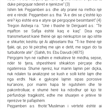
duke përgojuar nderet e njerëzve".(3)
Ishim tek Pejgamberi a.s. dhe aty pranë na rrethoi një
erë e rëndë. Pejgamberi a.s. tha: "A e dini se ç'është kjo
erë? kjo është era e atyre që përgojojnë besimtarët".(4)
Tregon Aisheja r.a.: "Unë i thashë të Dërguarit a.s.: "Të
mjafton se Safija është kaq e kaq". Disa nga
transmetuesit kanë thënë që ajo nënkupton se ajo ishte
e shkurtër, kështu që Ai aljhiselami tha: "Ti ke thënë një
fjalë, që, po të përzihej me ujin e detit, me siguri do ta
turbullonte atë". (Sahih, trs. Ebu Davudi (4875)
Përgojimi hyn në radhën e mëkateve të mëdha, sepse,
ndër të tjera, shpeshherë shkakton përçarje dhe
ngatërresa. Shumë njerëz, kur marrin lajmin për diçka,
nuk ndalen ta analizojnë se kush e solli këtë lajm dhe
nga erdhi. Nuk e gjykojnë lajmin sipas porosive
kur'anore, por marrin hapa të ngutshëm dhe të
pakontrolluar, e shumë herë ka ndodhur që kjo të
përfundojë tragjikisht, edhe me shuarjen e jetëve të
njerëzve të pafajshëm.
Pejgamberi a.s. thotë:"Musliman i vërtetë është ai