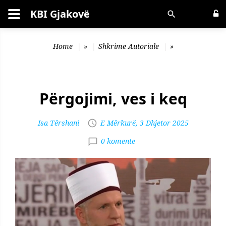
KBI Gjakovë
Kërko
Home
»
Shkrime Autoriale
»
Përgojimi, ves i keq
Isa Tërshani
E Mërkurë, 3 Dhjetor 2025
0 komente