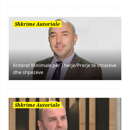
Shkrime Autoriale
Kriteret Minimale për Therje/Prerje të shtazëve
dhe shpezëve
Shkrime Autoriale