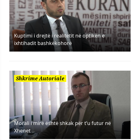
Kuptimi i drejtë i realitetit në optikën e
ixhtihadit bashkëkohorë
Shkrime Autoriale
Morali i mirë është shkak për t’u futur në
Xhenet