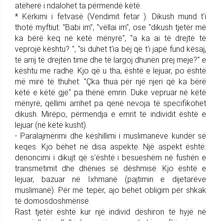
atëherë i ndalohet ta përmendë këtë.
* Kërkimi i fetvasë (Vendimit fetar ). Dikush mund t'i
thotë myftiut: "Babi im", "vëllai im", ose "dikush tjetër më
ka bërë keq në këtë mënyrë", "a ka ai të drejtë të
veprojë kështu? ", "si duhet t'ia bëj që t'i japë fund kësaj,
të arrij të drejtën time dhe të largoj dhunën prej meje?" e
kështu me radhë. Kjo që u tha, është e lejuar, po është
më mirë të thuhet: "Çka thua për një njeri që ka bërë
këtë e këtë gjë" pa thënë emrin. Duke vepruar në këtë
mënyrë, qëllimi arrihet pa qenë nevoja të specifikohet
dikush. Mirëpo, përmendja e emrit të individit është e
lejuar (në këtë kusht).
- Paralajmërimi dhe këshillimi i muslimanëve kundër së
keqes. Kjo bëhet në disa aspekte. Një aspekt është:
denoncimi i dikujt që s'është i besueshëm në fushën e
transmetimit dhe dhënies së dëshmisë. Kjo është e
lejuar, bazuar në Ixhmanë (pajtimin e dijetarëve
muslimanë). Për më tepër, ajo bëhet obligim për shkak
të domosdoshmërisë.
Rast tjetër është kur një individ dëshiron të hyjë në