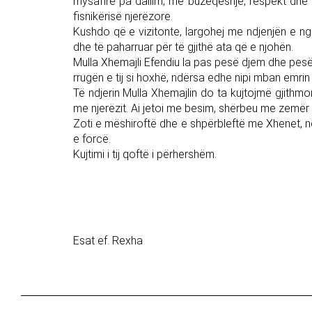
mysafirë pa dallim, me buzëqeshje, respekt dhe fj
fisnikërisë njerëzore.
Kushdo që e vizitonte, largohej me ndjenjën e ngro
dhe të paharruar për të gjithë ata që e njohën.
Mulla Xhemajli Efendiu la pas pesë djem dhe pesë 
rrugën e tij si hoxhë, ndërsa edhe nipi mban emrin 
Të ndjerin Mulla Xhemajlin do ta kujtojmë gjithmo
me njerëzit. Ai jetoi me besim, shërbeu me zemër d
Zoti e mëshiroftë dhe e shpërbleftë me Xhenet, nd
e forcë.
Kujtimi i tij qoftë i përhershëm.
Esat ef. Rexha