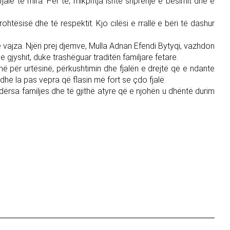
alë të mira. Për të, mikpritja ishte shprehje e besimit dhe e
htësisë dhe të respektit. Kjo cilësi e rrallë e bëri të dashur
vajza. Njëri prej djemve, Mulla Adnan Efendi Bytyqi, vazhdon
e gjyshit, duke trashëguar traditën familjare fetare.
në për urtësinë, përkushtimin dhe fjalën e drejtë që e ndante
he la pas vepra që flasin më fort se çdo fjalë.
ërsa familjes dhe të gjithë atyre që e njohën u dhëntë durim