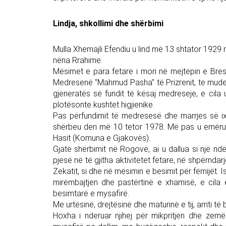
Lindja, shkollimi dhe shërbimi
Mulla Xhemajli Efendiu u lind më 13 shtator 192
nëna Rrahime.
Mësimet e para fetare i mori në mejtepin e Bre
Medresenë "Mahmud Pasha" të Prizrenit, te muderr
gjeneratës së fundit të kësaj medreseje, e cila
plotësonte kushtet higjienike.
Pas përfundimit të medresesë dhe marrjes së ix
shërbeu deri më 10 tetor 1978. Më pas u emëru
Hasit (Komuna e Gjakovës).
Gjatë shërbimit në Rogovë, ai u dallua si një nd
pjesë në të gjitha aktivitetet fetare, në shpërndar
Zekatit, si dhe në mësimin e besimit për fëmijët. 
mirëmbajtjen dhe pastërtinë e xhamisë, e cila
besimtarë e mysafirë.
Me urtësinë, drejtësinë dhe maturinë e tij, arriti 
Hoxha i nderuar njihej për mikpritjen dhe zemë