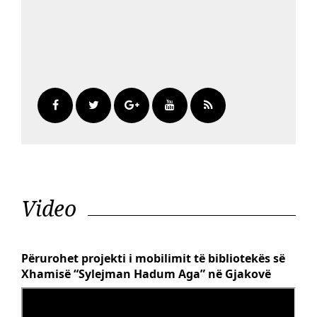
Video
Përurohet projekti i mobilimit të bibliotekës së
Xhamisë “Sylejman Hadum Aga” në Gjakovë