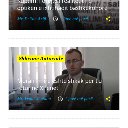
Kuptimi i drejtë i realitetit në
optikën e ixhtihadit bashkëkohorë
Mr. Driton Arifi
1 javë më parë
Shkrime Autoriale
Morali i mirë është shkak për t’u
futur në Xhenet
Mr. Vedat Shabani
1 javë më parë