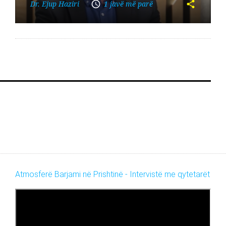
Dr. Ejup Haziri
1 javë më parë
Atmosferë Barjami në Prishtinë - Intervistë me qytetarët