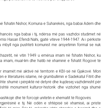
9 në fshatin Nishor, Komuna e Suharekës, nga babai Adem dhe
shancës nga babai i tij, ndërsa më pas vazhdoi studimet në
isi Hasan Efendi Nahi, gjatë viteve 1944-1947. Ai i përkiste
 u mbyll nga pushteti komunist me arsyetimin formal se nuk
hazetit, në vitin 1949 u emërua imam në fshatin Nishor, ku
a imam, mual-lim dhe hatib në xhaminë e fshatit Rogovë të
ër imamët më aktivë në territorin e KBI-së në Gjakovë. Mori
jen e literaturës islame, në grumbullimin e Sadekatul Fitrit dhe
Ishte shumë i përpiktë në detyrë dhe kujdesej vazhdimisht për
 është monument kulturor-historik dhe vizitohet nga shumë
të bashkojë dhe të forcojë unitetin e xhematit të Rogovës.
rgjerësinë e tij. Në odën e shtëpisë së xhamisë, ai priste