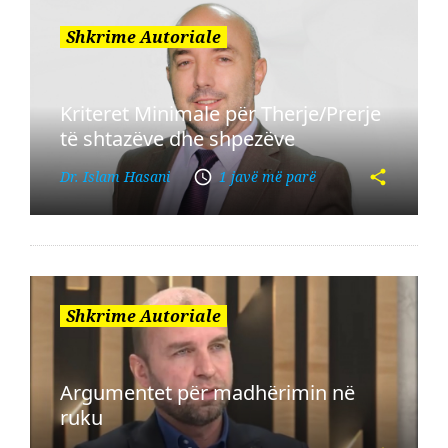
Shkrime Autoriale
Kriteret Minimale për Therje/Prerje
të shtazëve dhe shpezëve
Dr. Islam Hasani
1 javë më parë
Shkrime Autoriale
Argumentet për madhërimin në
ruku