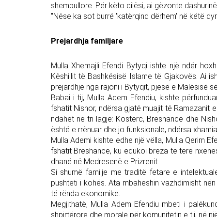
shembullore. Për këto cilësi, ai gëzonte dashurinë
"Nëse ka sot burrë 'katërqind dërhem' në këtë dynj
Prejardhja familjare
Mulla Xhemajli Efendi Bytyqi ishte një ndër hoxh
Këshillit të Bashkësisë Islame të Gjakovës. Ai i
prejardhje nga rajoni i Bytyqit, pjesë e Malësisë 
Babai i tij, Mulla Adem Efendiu, kishte përfun
fshatit Nishor, ndërsa gjatë muajit të Ramazanit 
ndahet në tri lagje: Kosterc, Breshancë dhe Nis
është e rrënuar dhe jo funksionale, ndërsa xhamia 
Mulla Ademi kishte edhe një vëlla, Mulla Qerim Efe
fshatit Breshancë, ku edukoi breza të tërë nxënësis
dhanë në Medresenë e Prizrenit.
Si shumë familje me traditë fetare e intelektua
pushteti i kohës. Ata mbaheshin vazhdimisht nën
të rënda ekonomike.
Megjithatë, Mulla Adem Efendiu mbeti i palëkun
shpirtërore dhe morale për komunitetin e tij, në nj