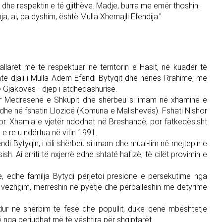
 dhe respektin e të gjithëve. Madje, burra me emër thoshin:
a, ai, pa dyshim, është Mulla Xhemajli Efendija."
allarët më të respektuar në territorin e Hasit, në kuadër të
shte djali i Mulla Adem Efendi Bytyqit dhe nënës Rrahime, me
së Gjakovës - djep i atdhedashurisë.
duar Medresenë e Shkupit dhe shërbeu si imam në xhaminë e
edhe në fshatin Llozicë (Komuna e Malishevës). Fshati Nishor
hor. Xhamia e vjetër ndodhet në Breshancë, por fatkeqësisht
e re u ndërtua në vitin 1991.
ndi Bytyqin, i cili shërbeu si imam dhe mual-lim në mejtepin e
h. Ai arriti të nxjerrë edhe shtatë hafizë, të cilët provimin e
le, edhe familja Bytyqi përjetoi presione e persekutime nga
 vëzhgim, merreshin në pyetje dhe përballeshin me detyrime
dur në shërbim të fesë dhe popullit, duke qenë mbështetje
ë nga periudhat më të vështira për shqiptarët.