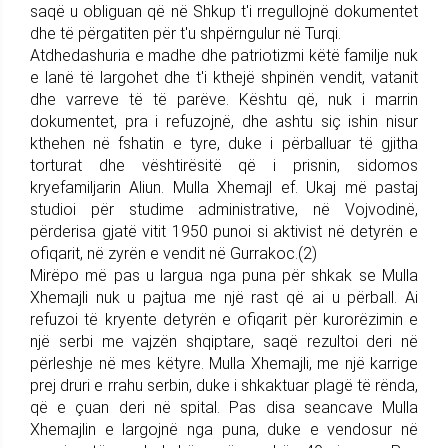
saqë u obliguan që në Shkup t'i rregullojnë dokumentet
dhe të përgatiten për t'u shpërngulur në Turqi.
Atdhedashuria e madhe dhe patriotizmi këtë familje nuk
e lanë të largohet dhe t'i kthejë shpinën vendit, vatanit
dhe varreve të të parëve. Kështu që, nuk i marrin
dokumentet, pra i refuzojnë, dhe ashtu siç ishin nisur
kthehen në fshatin e tyre, duke i përballuar të gjitha
torturat dhe vështirësitë që i prisnin, sidomos
kryefamiljarin Aliun. Mulla Xhemajl ef. Ukaj më pastaj
studioi për studime administrative, në Vojvodinë,
përderisa gjatë vitit 1950 punoi si aktivist në detyrën e
ofiqarit, në zyrën e vendit në Gurrakoc.(2)
Mirëpo më pas u largua nga puna për shkak se Mulla
Xhemajli nuk u pajtua me një rast që ai u përball. Ai
refuzoi të kryente detyrën e ofiqarit për kurorëzimin e
një serbi me vajzën shqiptare, saqë rezultoi deri në
përleshje në mes këtyre. Mulla Xhemajli, me një karrige
prej druri e rrahu serbin, duke i shkaktuar plagë të rënda,
që e çuan deri në spital. Pas disa seancave Mulla
Xhemajlin e largojnë nga puna, duke e vendosur në