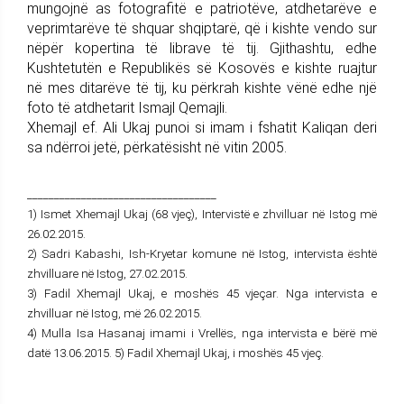
mungojnë as fotografitë e patriotëve, atdhetarëve e
veprimtarëve të shquar shqiptarë, që i kishte vendo sur
nëpër kopertina të librave të tij. Gjithashtu, edhe
Kushtetutën e Republikës së Kosovës e kishte ruajtur
në mes ditarëve të tij, ku përkrah kishte vënë edhe një
foto të atdhetarit Ismajl Qemajli.
Xhemajl ef. Ali Ukaj punoi si imam i fshatit Kaliqan deri
sa ndërroi jetë, përkatësisht në vitin 2005.
___________________________________
1) Ismet Xhemajl Ukaj (68 vjeç), Intervistë e zhvilluar në Istog më
26.02.2015.
2) Sadri Kabashi, Ish-Kryetar komune në Istog, intervista është
zhvilluare në Istog, 27.02.2015.
3) Fadil Xhemajl Ukaj, e moshës 45 vjeçar. Nga intervista e
zhvilluar në Istog, më 26.02.2015.
4) Mulla Isa Hasanaj imami i Vrellës, nga intervista e bërë më
datë 13.06.2015. 5) Fadil Xhemajl Ukaj, i moshës 45 vjeç.