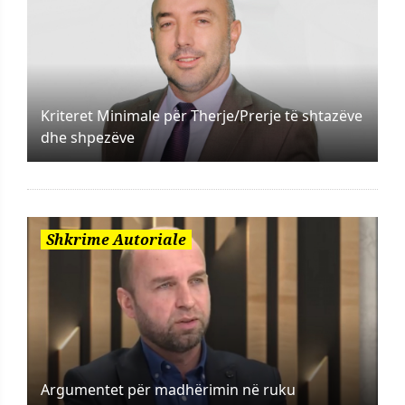
Kriteret Minimale për Therje/Prerje të shtazëve
dhe shpezëve
Shkrime Autoriale
Argumentet për madhërimin në ruku