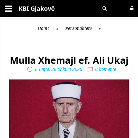
KBI Gjakovë
Kërko
Home
»
Personalitete
»
Mulla Xhemajl ef. Ali Ukaj
E Enjte, 26 Shkurt 2026
0 komente