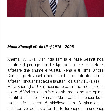
Mulla Xhemajl ef. Ali Ukaj 1915 - 2005
Xhemajl Ali Ukaj vjen nga familja e Mujë Selimit nga
fshati Kaliqan, një familje kjo patri otike, atdhetare,
luftëtare dhe shumë e vuajtur. Nëna e tij ishte Dinore
Camaj nga Novosella, ndërsa baba, patrioti, atdhetari e
luftëtari i shquar, kaçaku e lahutari i dalluar, Ali Ukaj.(1)
Mulla Xhemajl ef. Ukaj mësimet e para i mori në shkollën
fillore të Vrelles, dhe njëkohësisht mësoi në Mejtepin e
fshatit Studenicë, tek imami Mulla Jashar Efendiu, ku u
dallua për sukses të shkëlqyeshëm. Si shumica e
shqiptarëve, edhe kjo familje, torturohej dhe mundohej,