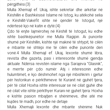
përgjithësi.(3)
Mulla Xhemajl ef. Ukaj, ishte sekretar dhe arkëtar në
Këshillin e Bashkësisë Islame në Istog, ku atëkohë selia
e Këshillit-Vakëfit ishte në qendër të Istogut, një
ndërtesë kjo në katin e dytë.(4)
Çdo të enjte lajmërohej në Këshill të Istogut, ku edhe
ishte bashkëpunëtor me Mulla Ragipin. Ai punonte
shumë për Këshillin, kishte një makinë të shtypit, të cilën
e mbante në shtëpi me të cilën edhe punonte deri
vonë.4 Mulla Xhemajl ef. Ukaj, lexonte shumë libra,
revista dhe gazeta, pasi i interesonte shumë gjendja
aktuale. Ndërsa revistën islame nga Sarajeva "Glasnik",
e merrte për çdo numër. Atij i interesonin edhe
hulumtimet, e kjo dëshmohet nga një mbishkrim i gjetur
për historikun e përkthimeve të Kuranit në gjuhët tjera,
për të cilat Hoxha ishte interesuar se në cilat gjuhë dhe
në cilat vite ishte përkthyer Kurani në gjuhët tjera. Hoxha
e kishte pasion mbajtjen e shënimeve, dhe atë me
kujdes të madh, por edhe në detaje.
Mulla Xhemajli lexonte dhe mbante shënime. Nuk