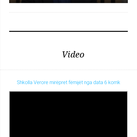
Video
Shkolla Verore mirëpret fëmijët nga data 6 korrik