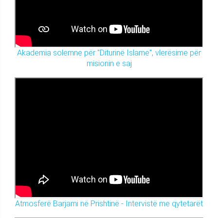
Akademia solemne për "Diturinë Islame", vlerësime për
misionin e saj
Atmosferë Barjami në Prishtinë - Intervistë me qytetarët