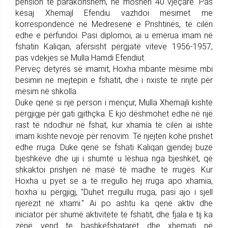
pension të parakohshëm, në moshën 40 vjeçare. Pas
kësaj Xhemajl Efendiu vazhdoi mësimet me
korrespondencë në Medresenë e Prishtinës, të cilën
edhe e përfundoi. Pasi diplomoi, ai u emërua imam në
fshatin Kaliqan, afërsisht përgjatë viteve 1956-1957,
pas vdekjes së Mulla Hamdi Efendiut.
Përveç detyrës së imamit, Hoxha mbante mësime mbi
besimin në mejtepin e fshatit, dhe i nxiste të rinjtë për
mësim në shkolla.
Duke qenë si një person i mençur, Mulla Xhemajli kishte
përgjigje për gati gjithçka. E kjo dëshmohet edhe në një
rast të ndodhur në fshat, kur xhamia të cilën ai ishte
imam kishte nevojë për renovim. Të njëjtën kohë prishët
edhe rruga. Duke qenë se fshati Kaliqan gjendej buzë
bjeshkëve dhe uji i shumtë u lëshua nga bjeshkët, që
shkaktoi prishjen në masë të madhe të rrugës. Kur
Hoxha u pyet se a të rregullo hej rruga apo xhamia,
hoxha iu përgjigj, "Duhet rregullu rruga, pasi ajo i sjell
njerëzit në xhami." Ai po ashtu ka qenë aktiv dhe
iniciator për shumë aktivitete të fshatit, dhe fjala e tij ka
zënë vend te bashkëfshatarët dhe xhemati në