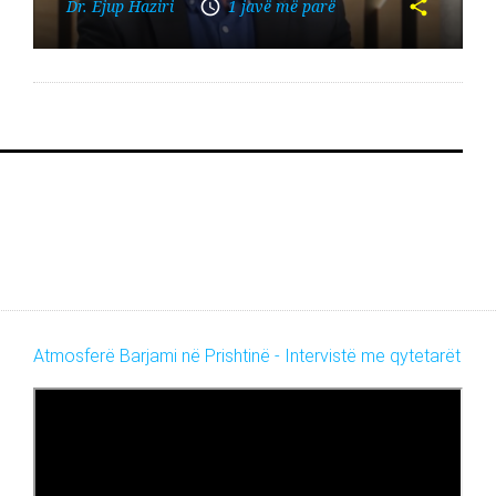
Dr. Ejup Haziri
1 javë më parë
Atmosferë Barjami në Prishtinë - Intervistë me qytetarët