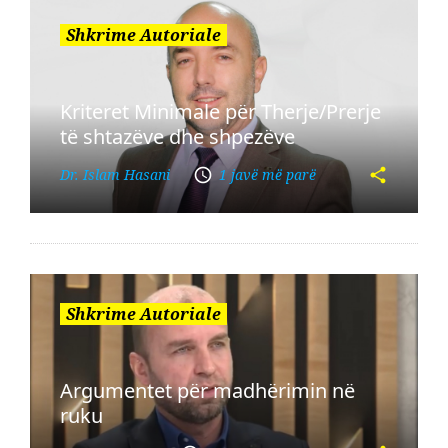
Shkrime Autoriale
Kriteret Minimale për Therje/Prerje
të shtazëve dhe shpezëve
Dr. Islam Hasani
1 javë më parë
Shkrime Autoriale
Argumentet për madhërimin në
ruku