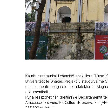
Ka nisur restaurimi i xhamisë shekullore "Musa
Universitetit të Dhakës. Projekti u inaugurua më 
dhe elementet origjinale të arkitekturës Mugh
dokumentimit.
Puna realizohet nën drejtimin e Departamentit të
Ambassadors Fund for Cultural Preservation (AFCP) 
235,300 dollarësh.