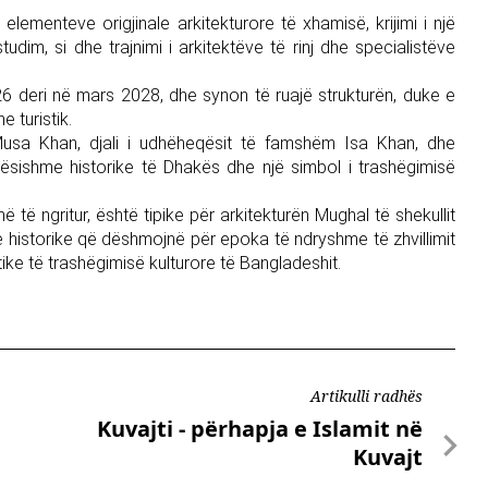
elementeve origjinale arkitekturore të xhamisë, krijimi i një
udim, si dhe trajnimi i arkitektëve të rinj dhe specialistëve
2026 deri në mars 2028, dhe synon të ruajë strukturën, duke e
 turistik.
sa Khan, djali i udhëheqësit të famshëm Isa Khan, dhe
sishme historike të Dhakës dhe një simbol i trashëgimisë
ë të ngritur, është tipike për arkitekturën Mughal të shekullit
e historike që dëshmojnë për epoka të ndryshme të zhvillimit
etike të trashëgimisë kulturore të Bangladeshit.
Artikulli radhës
Kuvajti - përhapja e Islamit në
Kuvajt