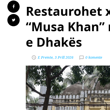
Restaurohet 
“Musa Khan” n
e Dhakës
E Premte, 3 Prill 2026
0 komente