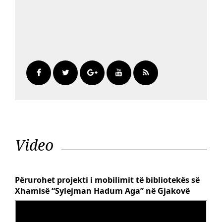
Video
Përurohet projekti i mobilimit të bibliotekës së
Xhamisë “Sylejman Hadum Aga” në Gjakovë