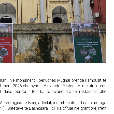
 Khan", një monument i periudhës Mughal brenda kampusit të
31 mars 2026 dhe synon të rivendosë integritetin e strukturës
al, duke përdorur teknika të avancuara të restaurimit dhe
 Arkeologjisë të Bangladeshit, me mbështetje financiare nga
i Shteteve të Bashkuara, i cili ka ofruar një grant prej rreth