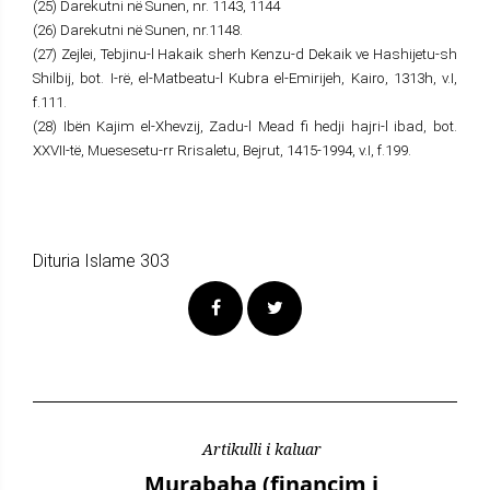
(25) Darekutni në Sunen, nr. 1143, 1144
(26) Darekutni në Sunen, nr.1148.
(27) Zejlei, Tebjinu-l Hakaik sherh Kenzu-d Dekaik ve Hashijetu-sh
Shilbij, bot. I-rë, el-Matbeatu-l Kubra el-Emirijeh, Kairo, 1313h, v.I,
f.111.
(28) Ibën Kajim el-Xhevzij, Zadu-l Mead fi hedji hajri-l ibad, bot.
XXVII-të, Muesesetu-rr Rrisaletu, Bejrut, 1415-1994, v.I, f.199.
Dituria Islame 303
Artikulli i kaluar
Murabaha (financim i