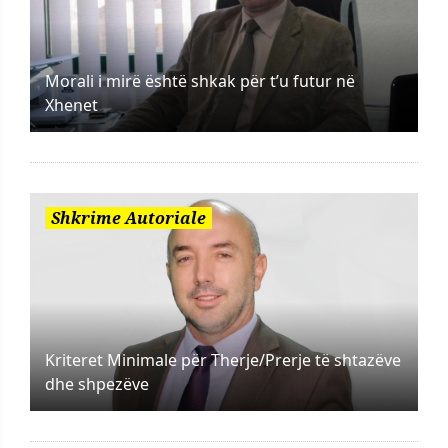
Morali i mirë është shkak për t’u futur në
Xhenet
Shkrime Autoriale
Kriteret Minimale për Therje/Prerje të shtazëve
dhe shpezëve