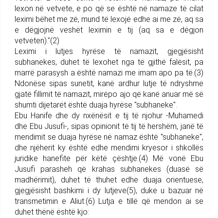
lexon në vetvete, e po që se është në namaze të cilat
leximi bëhet me zë, mund të lexojë edhe ai me zë, aq sa
e dëgjojnë veshët leximin e tij (aq sa e dëgjon
vetveten)."(2)
Leximi i lutjes hyrëse të namazit, gjegjësisht
subhanekes, duhet të lexohet nga të gjithë falësit, pa
marrë parasysh a është namazi me imam apo pa të.(3)
Ndonëse sipas sunetit, kanë ardhur lutje të ndryshme
gjatë fillimit të namazit, mirëpo ajo që kanë anuar më së
shumti dijetarët është duaja hyrëse "subhaneke".
Ebu Hanife dhe dy nxënësit e tij të njohur -Muhamedi
dhe Ebu Jusufi-, sipas opinionit të tij të hershëm, janë të
mendimit se duaja hyrëse në namaz është "subhaneke",
dhe njëherit ky është edhe mendimi kryesor i shkollës
juridike hanefite për këtë çështje.(4) Më vonë Ebu
Jusufi parasheh që krahas subhanekes (duasë së
madhërimit), duhet të thuhet edhe duaja orientuese,
gjegjësisht bashkimi i dy lutjeve(5), duke u bazuar në
transmetimin e Aliut.(6) Lutja e tillë që mendon ai se
duhet thënë është kjo: