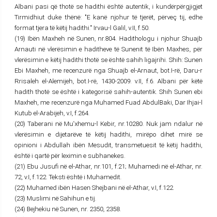
Albani pasi që thotë se hadithi është autentik, i kundërpërgjigjet
Tirmidhiut duke thënë: "E kanë njohur të tjerët, përveç tij, edhe
format tjera të këtij hadithi." Irvau-l Galil, v.II, f.50.
(19) Ibën Maxheh në Sunen, nr.804. Hadithologu i njohur Shuajb
Arnauti në vlerësimin e haditheve të Sunenit të Ibën Maxhes, për
vlerësimin e këtij hadithi thotë se është sahih ligajrihi. Shih: Sunen
Ebi Maxheh, me recenzurë nga Shuajb el-Arnaut, bot.I-rë, Daru-r
Rrisaleh el-Alemijeh, bot.I-rë, 1430-2009. v.II, f.6. Albani për këtë
hadith thotë se është i kategorisë sahih-autentik. Shih Sunen ebi
Maxheh, me recenzurë nga Muhamed Fuad AbdulBaki, Dar Ihjai-l
Kutub el-Arabijeh, v.I, f.264.
(20) Taberani në Mu'xhemu-l Kebir, nr.10280. Nuk jam ndalur në
vlerësimin e dijetarëve të këtij hadithi, mirëpo dihet mirë se
opinioni i Abdullah ibën Mesudit, transmetuesit të këtij hadithi,
është i qartë për leximin e subhanekes.
(21) Ebu Jusufi në el-Athar, nr.101, f.21; Muhamedi në el-Athar, nr.
72, v.I, f.122. Teksti është i Muhamedit.
(22) Muhamed ibën Hasen Shejbani në el-Athar, v.I, f.122.
(23) Muslimi në Sahihun e tij.
(24) Bejhekiu në Sunen, nr. 2350, 2358.