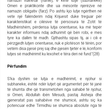
namazin vullnetar (nafile), e këtë lutje (subhaneke)
Omeri e praktikonte dhe ua mësonte njerëzve në
namazin obligativ (farz). Po ashtu kjo lutje ngërthen në
vete një falënderim ndaj Krijuesit duke treguar për
karakteristikat e cilësive të përsosura të Zotit të
Madhërishëm, përderisa lutja orientuese, ka më tepër
karakter informues ndaj adhurimit që bën robi, e mes
tyre ka dallim të madh. Gjithashtu sipas tij, ai i cili e
përzgjedh lutjen orientuese, nuk e plotëson të tërën, por
vetëm disa pjesë prej saj dhe pjesën tjetër e lë, konform
lutjes së madhërimit ku lexohet e tëra deri në fund."(28)
Përfundim
S'ka dyshim se lutja e madhërimit, e njohur si
subhaneke, është ndër lutjet që argumentet për të janë
të shumta dhe që transmetohen nga sahabë të njohur,
si Omeri, Abdullah ibën Mesudi, pastaj Aisheja dhe
gjeneratat pas sahabëve me shumicë, ashtu siç ka
potencuar edhe Tirmidhiu se shumica absolute nga të