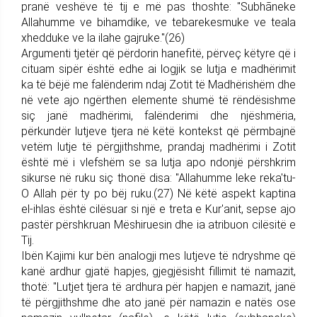
pranë veshëve të tij e më pas thoshte: "Subhãneke
Allahumme ve bihamdike, ve tebarekesmuke ve teala
xhedduke ve la ilahe gajruke."(26)
Argumenti tjetër që përdorin hanefitë, përveç këtyre që i
cituam sipër është edhe ai logjik se lutja e madhërimit
ka të bëjë me falënderim ndaj Zotit të Madhërishëm dhe
në vete ajo ngërthen elemente shumë të rëndësishme
siç janë madhërimi, falënderimi dhe njëshmëria,
përkundër lutjeve tjera në këtë kontekst që përmbajnë
vetëm lutje të përgjithshme, prandaj madhërimi i Zotit
është më i vlefshëm se sa lutja apo ndonjë përshkrim
sikurse në ruku siç thonë disa: "Allahumme leke reka'tu-
O Allah për ty po bëj ruku.(27) Në këtë aspekt kaptina
el-ihlas është cilësuar si një e treta e Kur'anit, sepse ajo
pastër përshkruan Mëshiruesin dhe ia atribuon cilësitë e
Tij.
Ibën Kajimi kur bën analogji mes lutjeve të ndryshme që
kanë ardhur gjatë hapjes, gjegjësisht fillimit të namazit,
thotë: "Lutjet tjera të ardhura për hapjen e namazit, janë
të përgjithshme dhe ato janë për namazin e natës ose