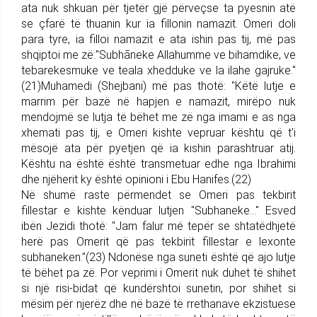
ata nuk shkuan për tjetër gjë përveçse ta pyesnin atë
se çfarë të thuanin kur ia fillonin namazit. Omeri doli
para tyre, ia filloi namazit e ata ishin pas tij, më pas
shqiptoi me zë:"Subhãneke Allahumme ve bihamdike, ve
tebarekesmuke ve teala xhedduke ve la ilahe gajruke."
(21)Muhamedi (Shejbani) më pas thotë: "Këtë lutje e
marrim për bazë në hapjen e namazit, mirëpo nuk
mendojmë se lutja të bëhet me zë nga imami e as nga
xhemati pas tij, e Omeri kishte vepruar kështu që t'i
mësojë ata për pyetjen që ia kishin parashtruar atij.
Kështu na është është transmetuar edhe nga Ibrahimi
dhe njëherit ky është opinioni i Ebu Hanifes.(22)
Në shumë raste përmendet se Omeri pas tekbirit
fillestar e kishte kënduar lutjen "Subhaneke..." Esved
ibën Jezidi thotë: "Jam falur më tepër se shtatëdhjetë
herë pas Omerit që pas tekbirit fillestar e lexonte
subhaneken."(23) Ndonëse nga suneti është që ajo lutje
të bëhet pa zë. Por veprimi i Omerit nuk duhet të shihet
si një risi-bidat që kundërshtoi sunetin, por shihet si
mësim për njerëz dhe në bazë të rrethanave ekzistuese