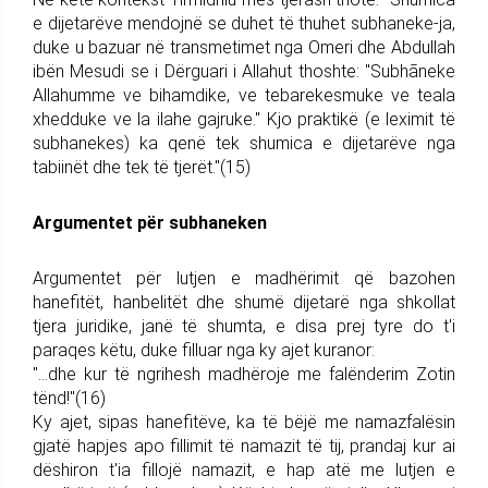
e dijetarëve mendojnë se duhet të thuhet subhaneke-ja,
duke u bazuar në transmetimet nga Omeri dhe Abdullah
ibën Mesudi se i Dërguari i Allahut thoshte: "Subhãneke
Allahumme ve bihamdike, ve tebarekesmuke ve teala
xhedduke ve la ilahe gajruke." Kjo praktikë (e leximit të
subhanekes) ka qenë tek shumica e dijetarëve nga
tabiinët dhe tek të tjerët."(15)
Argumentet për subhaneken
Argumentet për lutjen e madhërimit që bazohen
hanefitët, hanbelitët dhe shumë dijetarë nga shkollat
tjera juridike, janë të shumta, e disa prej tyre do t'i
paraqes këtu, duke filluar nga ky ajet kuranor:
"...dhe kur të ngrihesh madhëroje me falënderim Zotin
tënd!"(16)
Ky ajet, sipas hanefitëve, ka të bëjë me namazfalësin
gjatë hapjes apo fillimit të namazit të tij, prandaj kur ai
dëshiron t'ia fillojë namazit, e hap atë me lutjen e