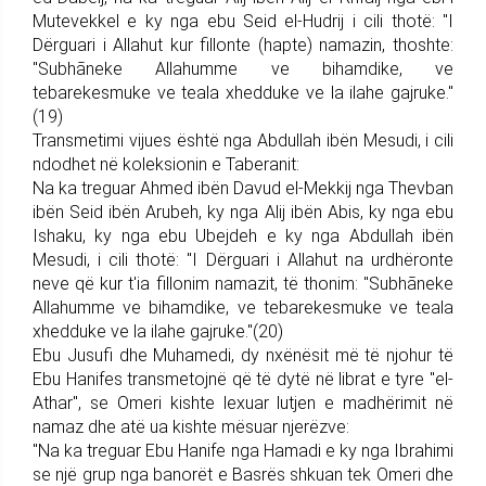
Mutevekkel e ky nga ebu Seid el-Hudrij i cili thotë: "I
Dërguari i Allahut kur fillonte (hapte) namazin, thoshte:
"Subhãneke Allahumme ve bihamdike, ve
tebarekesmuke ve teala xhedduke ve la ilahe gajruke."
(19)
Transmetimi vijues është nga Abdullah ibën Mesudi, i cili
ndodhet në koleksionin e Taberanit:
Na ka treguar Ahmed ibën Davud el-Mekkij nga Thevban
ibën Seid ibën Arubeh, ky nga Alij ibën Abis, ky nga ebu
Ishaku, ky nga ebu Ubejdeh e ky nga Abdullah ibën
Mesudi, i cili thotë: "I Dërguari i Allahut na urdhëronte
neve që kur t'ia fillonim namazit, të thonim: "Subhãneke
Allahumme ve bihamdike, ve tebarekesmuke ve teala
xhedduke ve la ilahe gajruke."(20)
Ebu Jusufi dhe Muhamedi, dy nxënësit më të njohur të
Ebu Hanifes transmetojnë që të dytë në librat e tyre "el-
Athar", se Omeri kishte lexuar lutjen e madhërimit në
namaz dhe atë ua kishte mësuar njerëzve:
"Na ka treguar Ebu Hanife nga Hamadi e ky nga Ibrahimi
se një grup nga banorët e Basrës shkuan tek Omeri dhe