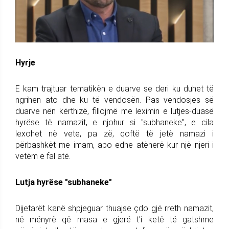
Hyrje
E kam trajtuar tematikën e duarve se deri ku duhet të
ngrihen ato dhe ku të vendosën. Pas vendosjes së
duarve nën kërthizë, fillojmë me leximin e lutjes-duasë
hyrëse të namazit, e njohur si "subhaneke", e cila
lexohet në vete, pa zë, qoftë të jetë namazi i
përbashkët me imam, apo edhe atëherë kur një njeri i
vetëm e fal atë.
Lutja hyrëse "subhaneke"
Dijetarët kanë shpjeguar thuajse çdo gjë rreth namazit,
në mënyrë që masa e gjerë t'i ketë të gatshme