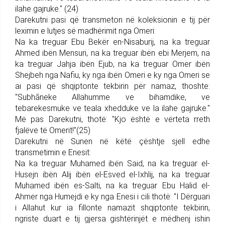
ilahe gajruke." (24)
Darekutni pasi që transmeton në koleksionin e tij për
leximin e lutjes së madhërimit nga Omeri:
Na ka treguar Ebu Bekër en-Nisaburij, na ka treguar
Ahmed ibën Mensuri, na ka treguar ibën ebi Merjem, na
ka treguar Jahja ibën Ejub, na ka treguar Omer ibën
Shejbeh nga Nafiu, ky nga ibën Omeri e ky nga Omeri se
ai pasi që shqiptonte tekbirin për namaz, thoshte:
"Subhãneke Allahumme ve bihamdike, ve
tebarekesmuke ve teala xhedduke ve la ilahe gajruke."
Më pas Darekutni, thotë: "Kjo është e vërteta rreth
fjalëve të Omerit!"(25)
Darekutni në Sunen në këtë çështje sjell edhe
transmetimin e Enesit:
Na ka treguar Muhamed ibën Said, na ka treguar el-
Husejn ibën Alij ibën el-Esved el-Ixhlij, na ka treguar
Muhamed ibën es-Salti, na ka treguar Ebu Halid el-
Ahmer nga Humejdi e ky nga Enesi i cili thotë: "I Dërguari
i Allahut kur ia fillonte namazit shqiptonte tekbirin,
ngriste duart e tij gjersa gishtërinjët e mëdhenj ishin