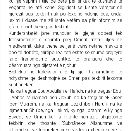
ku një veprim i tillë qe bërë për shkak të kushteve të
veçanta në atë kohë. Sigurisht se kishte vërejtur që
njerëzit pas tekbirit nuk po lexojnë ndonjë dua, andaj
leximi i duasë me zë ishte vetëm sa për informim se
çfarë duhet thënë pas tekbirit.
Kundërshtarët janë munduar të gjejnë dobësi tek
transmetimet e shumta prej Omerit rreth lutjes së
madhërimit, duke thënë se janë transmetime mevkufe
apo të dobëta, mirëpo realiteti është se shumë prej tyre
janë transmetime autentike, të pranuara dhe të
dëshmuara nga dijetarët e njohur.
Bejhekiu në koleksionin e tij sjell transmetime të
ndryshme që dëshmojnë se Omeri pas tekbirit lexonte
subhaneken:
Na ka treguar Ebu Abdullah el-Hafidh, na ka treguar Ebu-
l Abbas Muhamed ibën Jakub, na ka treguar el-Hasen
ibën Mukrem, na ka treguar Jezid ibën Harun, na ka
lajmëruar Shu'be, nga Hakimi, ky nga Ibrahimi e ky nga
Esvedi, se Omeri kur ia fillonte namazit, shqiptonte
tekbirin dhe thoshte: "Subhãneke Allahumme ve
bihamdike, ve tebarekesmuke ve teala xhedduke ve la