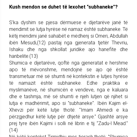
Kush mendon se duhet të lexohet "subhaneke"?
S'ka dyshim se pjesa dërmuese e dijetarëve janë të
mendimit se lutja hyrëse në namaz është subhaneke. Të
këtij mendimi janë sahabët e mëdhenj si Omeri, Abdullah
ibën Mesudi,(12) pastaj nga gjenerata tjetër Thevriu,
Ishaku dhe nga shkollat juridike ajo hanefite dhe
hanbelite.(13)
Shumica e dijetarëve, qoftë nga gjeneratat e hershme
apo të mëvonshme, mendojnë se ajo që është
transmetuar më së shumti në kontekstin e lutjes hyrëse
të namazit është subhaneke. Edhe praktika e
myslimanëve, në shumicën e vendeve, nga e kaluara
dhe e tashmja, më së shumti e njeh lutjen që njihet si
lutja e madhërimit, apo si "subhaneke". Ibën Kajim el-
Xhevzi për këtë lutje thotë: "Imam Ahmedi e ka
përzgjedhur këtë lutje për dhjetë arsye." Gjashtë arsye
prej tyre ibën Kajimi i solli në librin e tij "Zadu-l Mead."
(14)
Në këtë kontekst Tirmidhiu mes tjerash thotë: "Shumica