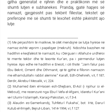
gjitha gjeneratat e njihnin dhe e praktikonin më së
shumti lutjen e subhanekes. Prandaj, gjatë hapjes së
namazit, gjegjësisht pas tekbirit fillestar, tekstet që
preferojnë më së shumti të lexohet është pikërisht ajo
lutje.
_______________________________________________
(1) Me përjashtim të malikive, të cilët mendojnë se lutja hyrëse në
namaz është veprim i papëlqyer (mekruh). Ndoshta bazohen në
hadithin e keqfalësit të namazit, ku i Dërguari i Allahut e urdhëroi
të merrte tekbir dhe të lexonte Kur'an, pa i përmendur lutjen
hyrëse. Apo edhe në hadithin e Enesit, i cili thotë: "Jam falur pas
Ebu Bekrit, Omerit dhe Othmanit, që të gjithë e fillonin namazin
me elhamdulilahi rabbil alemine." Karafi, Edh-Dhehireh, v.II, f.187;
Derdir, Akrebu-l Mesalik, v.I, 224.
(2) Muhamed ibën el-Hasen esh-Shejbani, El-Asl (i njohur si el-
Mebsut), me recenzurë nga Ebu-l Vefa el-Afgani, Idaretu-l Kur'ani
ve-l Ulumi-l Islamijeh, Karaçi-Pakistan, v.I, f.3-4.
(3) Alaudin es-Samerkandij, Tuhfetu-l Fukaha', bot. II-të, Daru-l
Kutub el-Ilmijeh, Bejrut-Liban, 1414-1994, v.I, f.127.