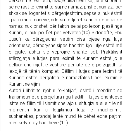
përkon me realitetin, madje disa rreth saj janë shprehur
se në rast të leximit të saj në namaz, prishet namazi, për
shkak se llogaritet si përgenjështrim, sepse ai nuk është
i pari i muslimanëve, ndërsa të tjerët kanë potencuar se
namazi nuk prishet, për faktin se ai po lexon pjesë nga
Kur'ani, e nuk po flet për vetveten.(10) Sidoqoftë, Ebu
Jusufi ka përzgjedhur vetëm disa pjesë nga lutja
orientuese, përndryshe sipas hadithit, kjo lutje është më
e gjatë, ashtu siç veprojnë shafitë sot. Praktikisht
stërzgjatja e lutjes para leximit të Kur'anit është jo e
qëlluar dhe mjaft e vështirë për atë që e përzgjedh ta
lexojë të tërën komplet. Qëllimi i lutjes para leximit të
Kur'anit është përgatitja e namazfalësit për leximin e
Kur'anit në vijim.
Autori i librit të njohur "el-Ihtijar", është i mendimit se
transmetimet e përcjellura nga hadithi i lutjes orientuese
ishte në fillim të Islamit dhe ajo u shfuqizua si e tillë në
momentin kur u legjitimua lutja e madhërimit-
subhanekes, prandaj lehtë mund të bëhet edhe pajtimi
mes këtyre dy haditheve.(11)