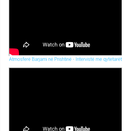
Atmosferë Barjami në Prishtinë - Intervistë me qytetarët