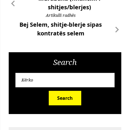
shitjes/blerjes)
Artikulli radhës
Bej Selem, shitje-blerje sipas
kontratës selem
Search
Search