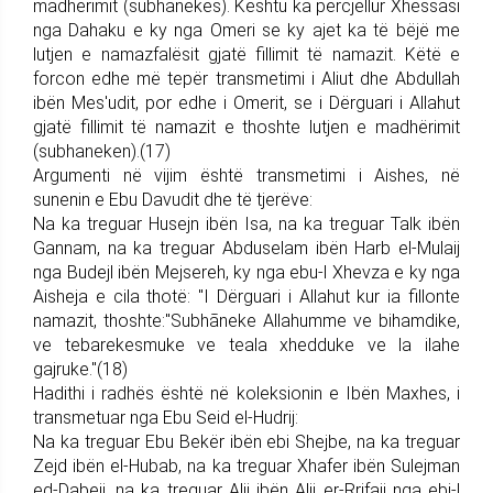
madhërimit (subhanekes). Kështu ka përcjellur Xhessasi
nga Dahaku e ky nga Omeri se ky ajet ka të bëjë me
lutjen e namazfalësit gjatë fillimit të namazit. Këtë e
forcon edhe më tepër transmetimi i Aliut dhe Abdullah
ibën Mes'udit, por edhe i Omerit, se i Dërguari i Allahut
gjatë fillimit të namazit e thoshte lutjen e madhërimit
(subhaneken).(17)
Argumenti në vijim është transmetimi i Aishes, në
sunenin e Ebu Davudit dhe të tjerëve:
Na ka treguar Husejn ibën Isa, na ka treguar Talk ibën
Gannam, na ka treguar Abduselam ibën Harb el-Mulaij
nga Budejl ibën Mejsereh, ky nga ebu-l Xhevza e ky nga
Aisheja e cila thotë: "I Dërguari i Allahut kur ia fillonte
namazit, thoshte:"Subhãneke Allahumme ve bihamdike,
ve tebarekesmuke ve teala xhedduke ve la ilahe
gajruke."(18)
Hadithi i radhës është në koleksionin e Ibën Maxhes, i
transmetuar nga Ebu Seid el-Hudrij:
Na ka treguar Ebu Bekër ibën ebi Shejbe, na ka treguar
Zejd ibën el-Hubab, na ka treguar Xhafer ibën Sulejman
ed-Dabeij, na ka treguar Alij ibën Alij er-Rrifaij nga ebi-l