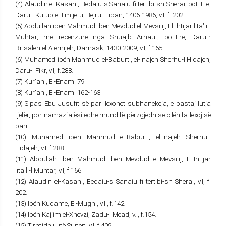
(4) Alaudin el-Kasani, Bedaiu-s Sanaiu fi tertibi-sh Sherai, bot.II-të,
Daru-l Kutub el-Ilmijetu, Bejrut-Liban, 1406-1986, v.I, f. 202.
(5) Abdullah ibën Mahmud ibën Mevdud el-Mevsilij, El-Ihtijar lita'li-l
Muhtar, me recenzurë nga Shuajb Arnaut, bot.I-rë, Daru-r
Rrisaleh el-Alemijeh, Damask, 1430-2009, v.I, f.165.
(6) Muhamed ibën Mahmud el-Baburti, el-Inajeh Sherhu-l Hidajeh,
Daru-l Fikr, v.I, f.288.
(7) Kur'ani, El-Enam: 79.
(8) Kur'ani, El-Enam: 162-163.
(9) Sipas Ebu Jusufit së pari lexohet subhanekeja, e pastaj lutja
tjetër, por namazfalësi edhe mund të përzgjedh se cilën ta lexoj së
pari.
(10) Muhamed ibën Mahmud el-Baburti, el-Inajeh Sherhu-l
Hidajeh, v.I, f.288.
(11) Abdullah ibën Mahmud ibën Mevdud el-Mevsilij, El-Ihtijar
lita'li-l Muhtar, v.I, f.166.
(12) Alaudin el-Kasani, Bedaiu-s Sanaiu fi tertibi-sh Sherai, v.I, f.
202.
(13) Ibën Kudame, El-Mugni, v.II, f.142.
(14) Ibën Kajjim el-Xhevzi, Zadu-l Mead, v.I, f.154.
(15) Tirmidhiu në Sunen, v.I, f.409.