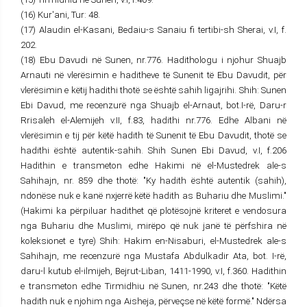
(16) Kur'ani, Tur: 48.
(17) Alaudin el-Kasani, Bedaiu-s Sanaiu fi tertibi-sh Sherai, v.I, f.
202.
(18) Ebu Davudi në Sunen, nr.776. Hadithologu i njohur Shuajb
Arnauti në vlerësimin e haditheve të Sunenit të Ebu Davudit, për
vlerësimin e këtij hadithi thotë se është sahih ligajrihi. Shih: Sunen
Ebi Davud, me recenzurë nga Shuajb el-Arnaut, bot.I-rë, Daru-r
Rrisaleh el-Alemijeh v.II, f.83, hadithi nr.776. Edhe Albani në
vlerësimin e tij për këtë hadith të Sunenit të Ebu Davudit, thotë se
hadithi është autentik-sahih. Shih Sunen Ebi Davud, v.I, f.206
Hadithin e transmeton edhe Hakimi në el-Mustedrek ale-s
Sahihajn, nr. 859 dhe thotë: "Ky hadith është autentik (sahih),
ndonëse nuk e kanë nxjerrë këtë hadith as Buhariu dhe Muslimi."
(Hakimi ka përpiluar hadithet që plotësojnë kriteret e vendosura
nga Buhariu dhe Muslimi, mirëpo që nuk janë të përfshira në
koleksionet e tyre) Shih: Hakim en-Nisaburi, el-Mustedrek ale-s
Sahihajn, me recenzurë nga Mustafa Abdulkadir Ata, bot. I-rë,
daru-l kutub el-ilmijeh, Bejrut-Liban, 1411-1990, v.I, f.360. Hadithin
e transmeton edhe Tirmidhiu në Sunen, nr.243 dhe thotë: "Këtë
hadith nuk e njohim nga Aisheja, përveçse në këtë formë." Ndërsa