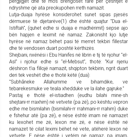
përgjigjet dhe të mos brengoset fare për çështjet e
ndryshme që ata preokupohen rreth namazit.
Lutja-duaja hyrëse konsiderohet sunet sipas pjesës
dërmuese të dijetarëve(1) dhe është quajtur "Dua el-
Istiftah", (quhet edhe si duaja e madhërimit) sepse ajo
bën hapjen e leximit në namaz. Zakonisht kjo lutje
hyrëse në namaz bëhet pasi të merret tekbiri fillestar
dhe të vendosen duart poshtë kërthizës.
Shejbani, nxënësi i Ebu Hanifes në librin e tij të njohur "el-
Asl" i njohur edhe si "el-Mebsut", thotë: "Kur njeriu
dëshiron t'ia fillojë namazit, shqipton tekbirin, ngrit duart
deri tek veshët dhe e thotë këtë (dua):
"Subhãneke Allahumme ve bihamdike, ve
tebarekesmuke ve teala xhedduke ve la ilahe gajruke."
Pastaj e thotë el-istiadhen (eudhu bilahi mine-sh
shejtani-rr rraxhim) në vetvete (pa zë), po kështu vepron
edhe me bismilahin (bismilahi-rr rrahmani-rr rrahim) duke
e fshehur atë (pa zë), e nëse është imam në namazet
ku lexohet me zë, lexon me zë, e nëse është në
namazet të cilat leximi bëhet në vete, atëherë lexon në
vetvete. E nëse është i vetëm në namaz, pa imam,