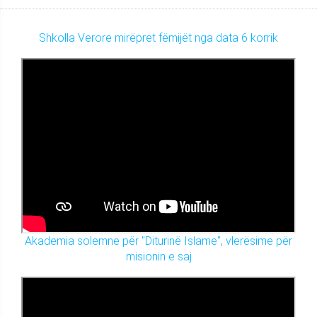
Shkolla Verore mirëpret fëmijët nga data 6 korrik
Akademia solemne për "Diturinë Islame", vlerësime për
misionin e saj