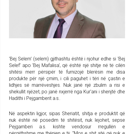
'Bej Selem' (selem) gjithashtu është i njohur edhe si 'Bej
Selef' apo 'Bej Mafalisa', që është një shitje në të cilën
shitësi merr përsipër të furnizojë blerësin me disa
produkte për një çmim, i cili paguhet i tëri në çastin e
lidhjes së marrëveshjes. Nuk janë një zbulim a risi e
shekullit njëzet, po janë nxjerrë nga Kur'ani i shenjtë dhe
Hadithi i Pejgamberit a.s..
Në aspektin ligjor, sipas Sheriatit, shitja e produktit që
nuk është në posedim të shitësit, nuk lejohet, sepse
Pejgamberi a.s. kishte vendosur rregullën e
përgjithshme me thënien e tij: "Mos e shit atë që nuk e