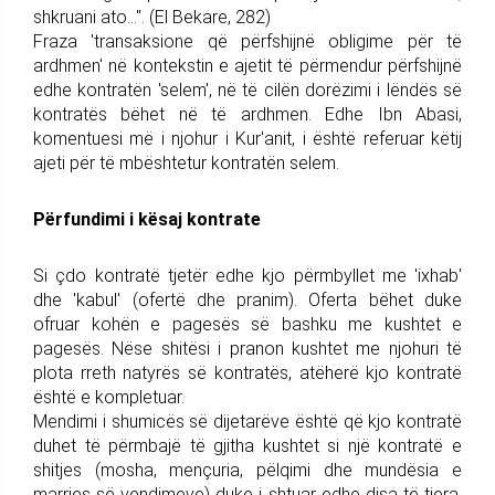
shkruani ato...". (El Bekare, 282)
Fraza 'transaksione që përfshijnë obligime për të
ardhmen' në kontekstin e ajetit të përmendur përfshijnë
edhe kontratën 'selem', në të cilën dorëzimi i lëndës së
kontratës bëhet në të ardhmen. Edhe Ibn Abasi,
komentuesi më i njohur i Kur'anit, i është referuar këtij
ajeti për të mbështetur kontratën selem.
Përfundimi i kësaj kontrate
Si çdo kontratë tjetër edhe kjo përmbyllet me 'ixhab'
dhe 'kabul' (ofertë dhe pranim). Oferta bëhet duke
ofruar kohën e pagesës së bashku me kushtet e
pagesës. Nëse shitësi i pranon kushtet me njohuri të
plota rreth natyrës së kontratës, atëherë kjo kontratë
është e kompletuar.
Mendimi i shumicës së dijetarëve është që kjo kontratë
duhet të përmbajë të gjitha kushtet si një kontratë e
shitjes (mosha, mençuria, pëlqimi dhe mundësia e
marrjes së vendimeve) duke i shtuar edhe disa të tjera,