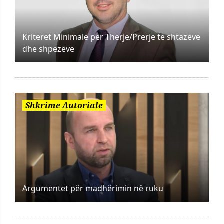
Kriteret Minimale për Therje/Prerje të shtazëve
dhe shpezëve
Shkrime Autoriale
Argumentet për madhërimin në ruku