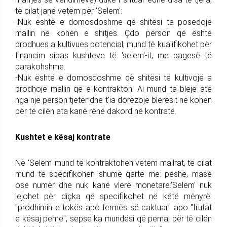
të cilat janë vetëm për 'Selem':
-Nuk është e domosdoshme që shitësi ta posedojë
mallin në kohën e shitjes. Çdo person që është
prodhues a kultivues potencial, mund të kualifikohet për
financim sipas kushteve të 'selem'-it, me pagesë të
parakohshme.
-Nuk është e domosdoshme që shitësi të kultivojë a
prodhojë mallin që e kontrakton. Ai mund ta blejë atë
nga një person tjetër dhe t'ia dorëzojë blerësit në kohën
për të cilën ata kanë rënë dakord në kontratë.
Kushtet e kësaj kontrate
Në 'Selem' mund të kontraktohen vetëm mallrat, të cilat
mund të specifikohen shumë qartë me: peshë, masë
ose numër dhe nuk kanë vlerë monetare.'Selem' nuk
lejohet për diçka që specifikohet në këtë mënyrë:
"prodhimin e tokës apo fermës së caktuar" apo "frutat
e kësaj peme", sepse ka mundësi që pema, për të cilën