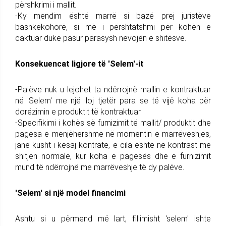
përshkrimi i mallit.
-Ky mendim është marrë si bazë prej juristëve
bashkëkohorë, si më i përshtatshmi për kohën e
caktuar duke pasur parasysh nevojën e shitësve.
Konsekuencat ligjore të 'Selem'-it
-Palëve nuk u lejohet ta ndërrojnë mallin e kontraktuar
në 'Selem' me një lloj tjetër para se të vijë koha për
dorëzimin e produktit të kontraktuar.
-Specifikimi i kohës së furnizimit të mallit/ produktit dhe
pagesa e menjëhershme në momentin e marrëveshjes,
janë kusht i kësaj kontrate, e cila është në kontrast me
shitjen normale, kur koha e pagesës dhe e furnizimit
mund të ndërrojnë me marrëveshje të dy palëve.
'Selem' si një model financimi
Ashtu si u përmend më lart, fillimisht 'selem' ishte