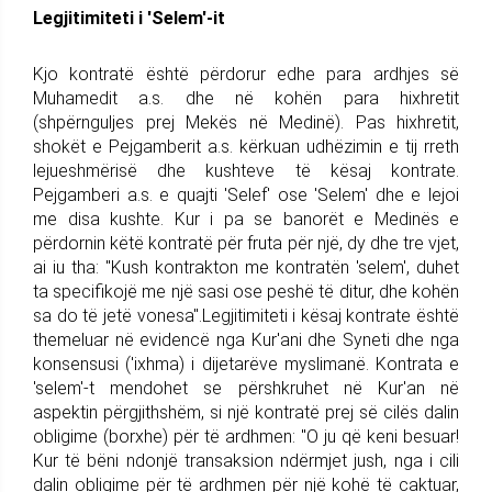
Legjitimiteti i 'Selem'-it
Kjo kontratë është përdorur edhe para ardhjes së
Muhamedit a.s. dhe në kohën para hixhretit
(shpërnguljes prej Mekës në Medinë). Pas hixhretit,
shokët e Pejgamberit a.s. kërkuan udhëzimin e tij rreth
lejueshmërisë dhe kushteve të kësaj kontrate.
Pejgamberi a.s. e quajti 'Selef' ose 'Selem' dhe e lejoi
me disa kushte. Kur i pa se banorët e Medinës e
përdornin këtë kontratë për fruta për një, dy dhe tre vjet,
ai iu tha: "Kush kontrakton me kontratën 'selem', duhet
ta specifikojë me një sasi ose peshë të ditur, dhe kohën
sa do të jetë vonesa".Legjitimiteti i kësaj kontrate është
themeluar në evidencë nga Kur'ani dhe Syneti dhe nga
konsensusi ('ixhma) i dijetarëve myslimanë. Kontrata e
'selem'-t mendohet se përshkruhet në Kur'an në
aspektin përgjithshëm, si një kontratë prej së cilës dalin
obligime (borxhe) për të ardhmen: "O ju që keni besuar!
Kur të bëni ndonjë transaksion ndërmjet jush, nga i cili
dalin obligime për të ardhmen për një kohë të caktuar,