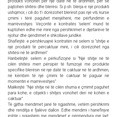
produkti vonohet për një datë në të ardhmen, për se
pajtohen shitësi dhe blerësi. Si p.sh. blerja e një produkti
ushqimor, i cili do t'i dorëzohet blerësit pas një viti, kurse
çmimi i tërë paguhet menjëherë, me përfundimin e
marrëveshjes. Veçoritë e kontratës 'selem' mund të
kuptohen edhe më mirë nga përshkrimet e dijetarëve të
njohur dhe qëndrimet e shkollave juridike.
Shafiinjtë: e përshkruajnë kontratën në selem si "shitje e
një produkti të përcaktuar mirë, i cili dorëzohet nga
shitësi në të ardhmen".
Hanbelinjtë: selem e përkufizojnë si "Një shitje në të
cilën shitësi merr përsipër të furnizojë me produkte
specifike blerësin në një datë të caktuar në të ardhmen,
në këmbim të një çmimi të caktuar të paguar në
momentin e marrëveshjes".
Malikinjtë: "Një shitje në të cilën shuma e çmimit paguhet
para kohe, e objekti i shitjes vonohet deri në kohën e
caktuar".
Të gjitha mendimet janë të ngjashme, vetëm përshkrimi
dhe renditja e fjalëve dallon. Edhe mendimi i hanefinjve
është i ngjashëm me mendimet e përmendura më lart.