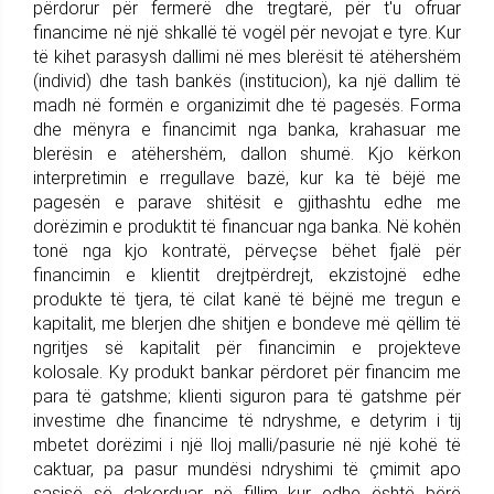
përdorur për fermerë dhe tregtarë, për t'u ofruar
financime në një shkallë të vogël për nevojat e tyre. Kur
të kihet parasysh dallimi në mes blerësit të atëhershëm
(individ) dhe tash bankës (institucion), ka një dallim të
madh në formën e organizimit dhe të pagesës. Forma
dhe mënyra e financimit nga banka, krahasuar me
blerësin e atëhershëm, dallon shumë. Kjo kërkon
interpretimin e rregullave bazë, kur ka të bëjë me
pagesën e parave shitësit e gjithashtu edhe me
dorëzimin e produktit të financuar nga banka. Në kohën
tonë nga kjo kontratë, përveçse bëhet fjalë për
financimin e klientit drejtpërdrejt, ekzistojnë edhe
produkte të tjera, të cilat kanë të bëjnë me tregun e
kapitalit, me blerjen dhe shitjen e bondeve më qëllim të
ngritjes së kapitalit për financimin e projekteve
kolosale. Ky produkt bankar përdoret për financim me
para të gatshme; klienti siguron para të gatshme për
investime dhe financime të ndryshme, e detyrim i tij
mbetet dorëzimi i një lloj malli/pasurie në një kohë të
caktuar, pa pasur mundësi ndryshimi të çmimit apo
sasisë së dakorduar në fillim kur edhe është bërë