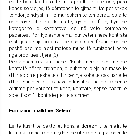
është bërë kontrata, të mos prodhojë fare ose, para
kohës së vjeljes, të dëmtohen të gjitha frutat për shkak
të ndonjë ndryshimi të mundshëm të temperaturës a të
reshurave dhe kjo kontratë, qysh në fillim, hyn në
kategorinë e kontratave që në vete përmbajnë
paqartësi. Por, kjo është e mundur vetëm nëse kontrata
e shitjes së një produkti, që është specifikuar mirë me
peshë ose me njësi matëse mund të furnizohet edhe
nga prodhuesit tjerë.(3)
Pejgamberi a.s. ka thënë: "Kush merr pjesë me një
kontratë për të ardhmen, ai duhet të blejë një masë të
ditur apo një peshë të ditur për një kohë të caktuar e të
ditur". Shumica e fukahave e kushtëzojnë me kohën e
ardhme për validitet të kësaj kontrate, sepse hadithi e
specifikon "... kontratë për të ardhmen...".
Furnizimi i mallit në 'Selem'
Është kusht të caktohet koha e dorëzimit të mallit të
kontraktuar në kontratë,dhe me atë kohë të pajtohen të