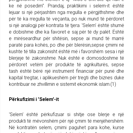
ke në posedim". Prandaj, praktikimi i selem-it është
lejuar si një përjashtim nga rregulla e përgjithshme dhe
për të ka rregulla të veçanta, po nuk mund të përdoret
si një analogji për kontrata të tjera. 'Selem' është shumë
e dobishme dhe ka favoret e saj për të dy palët. Është
e mirëseardhur për shitësin, sepse ai mund të marrë
paratë para kohës, po dhe për blerësin,sepse çmimi në
kushte të tilla zakonisht është më i favorshëm sesa i një
blerjeje të zakonshme. Nuk është e domosdoshme të
përdoret vetëm për produkte të agrikulturës, sepse
tash është bërë një instrument financiar për punë dhe
kapital tregtar, i aplikueshëm për tregti dhe biznes duke
kontribuar ne zhvillimin e sistemit ekonomik islam.(1)
Përkufizimi i 'Selem'-it
'Selem' është përkufizuar si shitje ose blerje e një
produkti të mëvonshëm për një çmim të menjëhershëm.
Në kontratën selem, çmimi paguhet para kohe, kurse