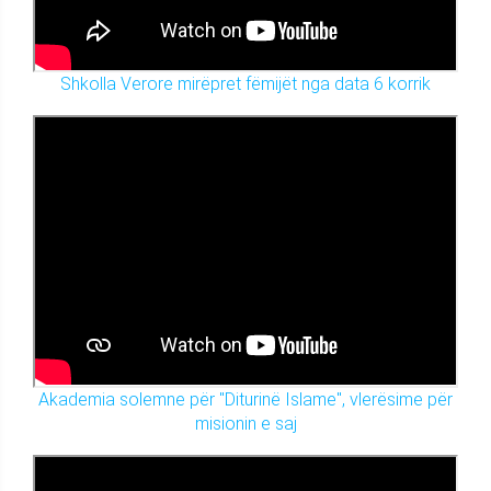
Shkolla Verore mirëpret fëmijët nga data 6 korrik
Akademia solemne për "Diturinë Islame", vlerësime për
misionin e saj