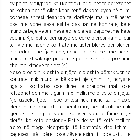
dy palët. Malli/produkti i kontraktuar duhet të dorëzohet
në kohën për të cilën kanë rënë dakord qysh në fillim,
por,nëse shitësi dëshiron ta dorëzojë mallin më herët
ose më vonë sesa është caktuar në kontratë, këtë
mund ta bëjë vetëm nëse edhe blerësi pajtohet me këtë
veprim. Kjo është për arsye se edhe blerësi ka mundur
të hyjë me ndonjë kontratë me tjetër blerës për blerjen
e produktit në fjalë dhe, nëse i dorëzohet më herët,
mund të shkaktojë probleme për shkak të depozitimit
dhe implikimeve të tjera.(4)
Nëse cilësia nuk është e njëjtë, siç është përshkruar në
kontratë, nuk mund të kërkohet një çmim i ri, ndryshe
nga ai i kontratës, ose duhet të pranohet malli, ose
refuzohet deri me sigurimin e mallit me cilësitë e njëjta.
Një aspekt tjetër, nëse shitësi nuk mund ta furnizojë
blerësin me produktin e përshkruar, për shkak se nuk
gjendet në treg në kohën kur vjen koha e furnizimit, -
blerësi ka këto opsione:- Pritje derisa të ketë mall të
njëjtë në treg;- Ndërprerje të kontratës dhe kthim i
pagesës së bërë ose-zëvendësim i produktit të