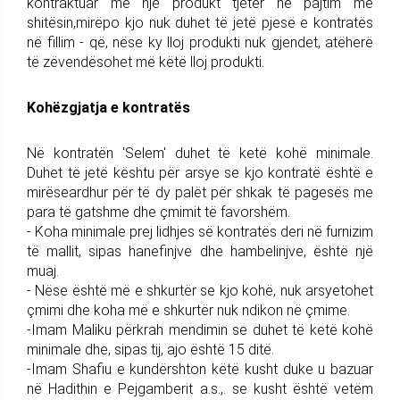
kontraktuar me një produkt tjetër në pajtim me
shitësin,mirëpo kjo nuk duhet të jetë pjesë e kontratës
në fillim - që, nëse ky lloj produkti nuk gjendet, atëherë
të zëvendësohet më këtë lloj produkti.
Kohëzgjatja e kontratës
Në kontratën 'Selem' duhet të ketë kohë minimale.
Duhet të jetë kështu për arsye se kjo kontratë është e
mirëseardhur për të dy palët për shkak të pagesës me
para të gatshme dhe çmimit të favorshëm.
- Koha minimale prej lidhjes së kontratës deri në furnizim
të mallit, sipas hanefinjve dhe hambelinjve, është një
muaj.
- Nëse është më e shkurtër se kjo kohë, nuk arsyetohet
çmimi dhe koha më e shkurtër nuk ndikon në çmime.
-Imam Maliku përkrah mendimin se duhet të ketë kohë
minimale dhe, sipas tij, ajo është 15 ditë.
-Imam Shafiu e kundërshton këtë kusht duke u bazuar
në Hadithin e Pejgamberit a.s.,. se kusht është vetëm