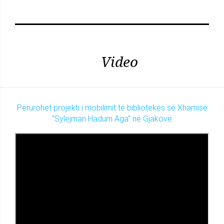
Video
Përurohet projekti i mobilimit të bibliotekës së Xhamisë
“Sylejman Hadum Aga” në Gjakovë