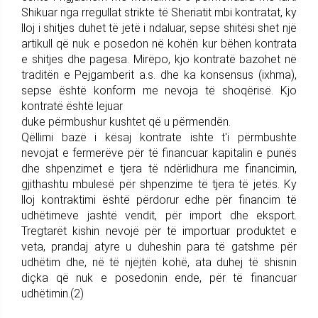
Shikuar nga rregullat strikte të Sheriatit mbi kontratat, ky
lloj i shitjes duhet të jetë i ndaluar, sepse shitësi shet një
artikull që nuk e posedon në kohën kur bëhen kontrata
e shitjes dhe pagesa. Mirëpo, kjo kontratë bazohet në
traditën e Pejgamberit a.s. dhe ka konsensus (ixhma),
sepse është konform me nevoja të shoqërisë. Kjo
kontratë është lejuar
duke përmbushur kushtet që u përmendën.
Qëllimi bazë i kësaj kontrate ishte t'i përmbushte
nevojat e fermerëve për të financuar kapitalin e punës
dhe shpenzimet e tjera të ndërlidhura me financimin,
gjithashtu mbulesë për shpenzime të tjera të jetës. Ky
lloj kontraktimi është përdorur edhe për financim të
udhëtimeve jashtë vendit, për import dhe eksport.
Tregtarët kishin nevojë për të importuar produktet e
veta, prandaj atyre u duheshin para të gatshme për
udhëtim dhe, në të njëjtën kohë, ata duhej të shisnin
diçka që nuk e posedonin ende, për të financuar
udhëtimin.(2)