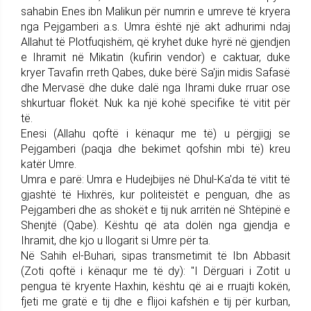
sahabin Enes ibn Malikun për numrin e umreve të kryera
nga Pejgamberi a.s. Umra është një akt adhurimi ndaj
Allahut të Plotfuqishëm, që kryhet duke hyrë në gjendjen
e Ihramit në Mikatin (kufirin vendor) e caktuar, duke
kryer Tavafin rreth Qabes, duke bërë Sa'jin midis Safasë
dhe Mervasë dhe duke dalë nga Ihrami duke rruar ose
shkurtuar flokët. Nuk ka një kohë specifike të vitit për
të.
Enesi (Allahu qoftë i kënaqur me të) u përgjigj se
Pejgamberi (paqja dhe bekimet qofshin mbi të) kreu
katër Umre.
Umra e parë: Umra e Hudejbijes në Dhul-Ka'da të vitit të
gjashtë të Hixhrës, kur politeistët e penguan, dhe as
Pejgamberi dhe as shokët e tij nuk arritën në Shtëpinë e
Shenjtë (Qabe). Kështu që ata dolën nga gjendja e
Ihramit, dhe kjo u llogarit si Umre për ta.
Në Sahih el-Buhari, sipas transmetimit të Ibn Abbasit
(Zoti qoftë i kënaqur me të dy): "I Dërguari i Zotit u
pengua të kryente Haxhin, kështu që ai e rruajti kokën,
fjeti me gratë e tij dhe e flijoi kafshën e tij për kurban,