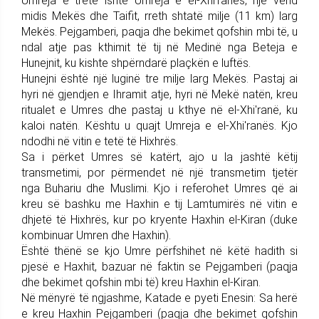
Umreja e tretë ishte Umreja e el-Xhi'ranës, një vend
midis Mekës dhe Taifit, rreth shtatë milje (11 km) larg
Mekës. Pejgamberi, paqja dhe bekimet qofshin mbi të, u
ndal atje pas kthimit të tij në Medinë nga Beteja e
Hunejnit, ku kishte shpërndarë plaçkën e luftës.
Hunejni është një luginë tre milje larg Mekës. Pastaj ai
hyri në gjendjen e Ihramit atje, hyri në Mekë natën, kreu
ritualet e Umres dhe pastaj u kthye në el-Xhi'ranë, ku
kaloi natën. Kështu u quajt Umreja e el-Xhi'ranës. Kjo
ndodhi në vitin e tetë të Hixhrës.
Sa i përket Umres së katërt, ajo u la jashtë këtij
transmetimi, por përmendet në një transmetim tjetër
nga Buhariu dhe Muslimi. Kjo i referohet Umres që ai
kreu së bashku me Haxhin e tij Lamtumirës në vitin e
dhjetë të Hixhrës, kur po kryente Haxhin el-Kiran (duke
kombinuar Umren dhe Haxhin).
Është thënë se kjo Umre përfshihet në këtë hadith si
pjesë e Haxhit, bazuar në faktin se Pejgamberi (paqja
dhe bekimet qofshin mbi të) kreu Haxhin el-Kiran.
Në mënyrë të ngjashme, Katade e pyeti Enesin: Sa herë
e kreu Haxhin Pejgamberi (paqja dhe bekimet qofshin