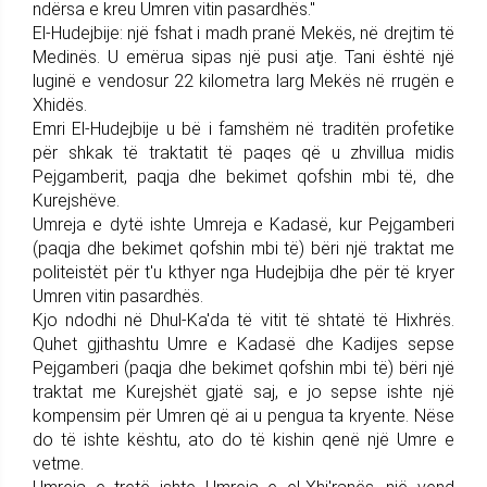
ndërsa e kreu Umren vitin pasardhës."
El-Hudejbije: një fshat i madh pranë Mekës, në drejtim të
Medinës. U emërua sipas një pusi atje. Tani është një
luginë e vendosur 22 kilometra larg Mekës në rrugën e
Xhidës.
Emri El-Hudejbije u bë i famshëm në traditën profetike
për shkak të traktatit të paqes që u zhvillua midis
Pejgamberit, paqja dhe bekimet qofshin mbi të, dhe
Kurejshëve.
Umreja e dytë ishte Umreja e Kadasë, kur Pejgamberi
(paqja dhe bekimet qofshin mbi të) bëri një traktat me
politeistët për t'u kthyer nga Hudejbija dhe për të kryer
Umren vitin pasardhës.
Kjo ndodhi në Dhul-Ka'da të vitit të shtatë të Hixhrës.
Quhet gjithashtu Umre e Kadasë dhe Kadijes sepse
Pejgamberi (paqja dhe bekimet qofshin mbi të) bëri një
traktat me Kurejshët gjatë saj, e jo sepse ishte një
kompensim për Umren që ai u pengua ta kryente. Nëse
do të ishte kështu, ato do të kishin qenë një Umre e
vetme.