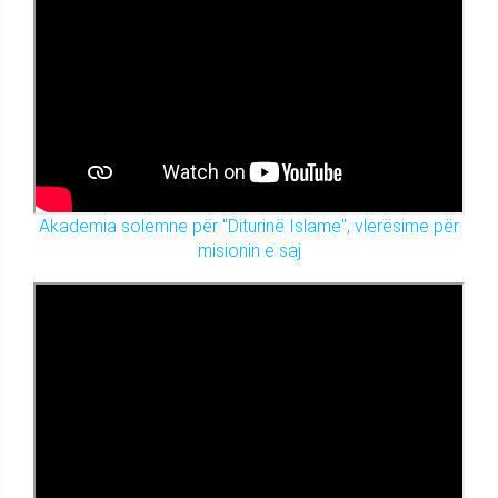
Akademia solemne për "Diturinë Islame", vlerësime për
misionin e saj