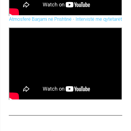
Atmosferë Barjami në Prishtinë - Intervistë me qytetarët