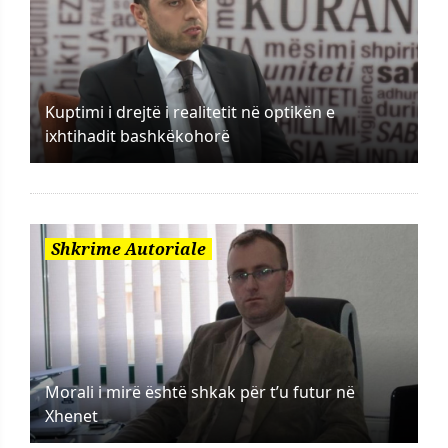
Kuptimi i drejtë i realitetit në optikën e
ixhtihadit bashkëkohorë
Shkrime Autoriale
Morali i mirë është shkak për t’u futur në
Xhenet