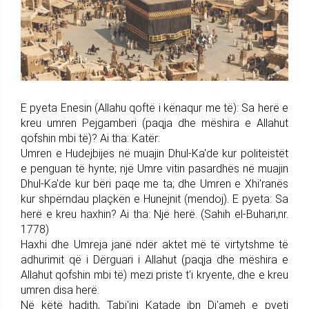
E pyeta Enesin (Allahu qoftë i kënaqur me të): Sa herë e
kreu umren Pejgamberi (paqja dhe mëshira e Allahut
qofshin mbi të)? Ai tha: Katër:
Umren e Hudejbijes në muajin Dhul-Ka'de kur politeistët
e penguan të hynte; një Umre vitin pasardhës në muajin
Dhul-Ka'de kur bëri paqe me ta; dhe Umren e Xhi'ranës
kur shpërndau plaçkën e Hunejnit (mendoj). E pyeta: Sa
herë e kreu haxhin? Ai tha: Një herë. (Sahih el-Buhari,nr.
1778)
Haxhi dhe Umreja janë ndër aktet më të virtytshme të
adhurimit që i Dërguari i Allahut (paqja dhe mëshira e
Allahut qofshin mbi të) mezi priste t'i kryente, dhe e kreu
umren disa herë.
Në këtë hadith, Tabi'ini Katade ibn Di'ameh e pyeti