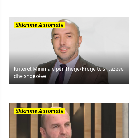
Shkrime Autoriale
Kriteret Minimale për Therje/Prerje të shtazëve
dhe shpezëve
Shkrime Autoriale