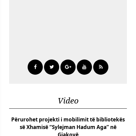
Video
Përurohet projekti i mobilimit të bibliotekës
së Xhamisë “Sylejman Hadum Aga” në
Gjakovë