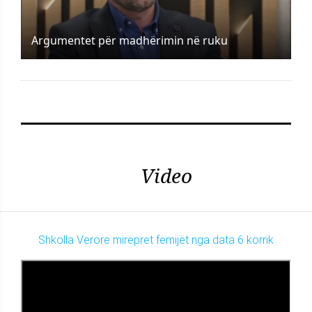
Argumentet për madhërimin në ruku
Video
Shkolla Verore mirëpret fëmijët nga data 6 korrik