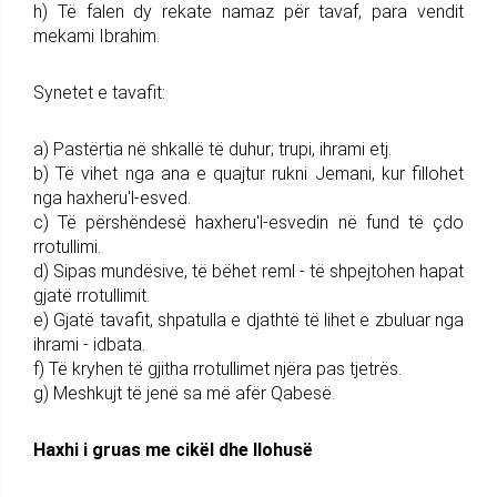
h) Të falen dy rekate namaz për tavaf, para vendit
mekami Ibrahim.
Synetet e tavafit:
a) Pastërtia në shkallë të duhur; trupi, ihrami etj.
b) Të vihet nga ana e quajtur rukni Jemani, kur fillohet
nga haxheru'l-esved.
c) Të përshëndesë haxheru'l-esvedin në fund të çdo
rrotullimi.
d) Sipas mundësive, të bëhet reml - të shpejtohen hapat
gjatë rrotullimit.
e) Gjatë tavafit, shpatulla e djathtë të lihet e zbuluar nga
ihrami - idbata.
f) Të kryhen të gjitha rrotullimet njëra pas tjetrës.
g) Meshkujt të jenë sa më afër Qabesë.
Haxhi i gruas me cikël dhe llohusë