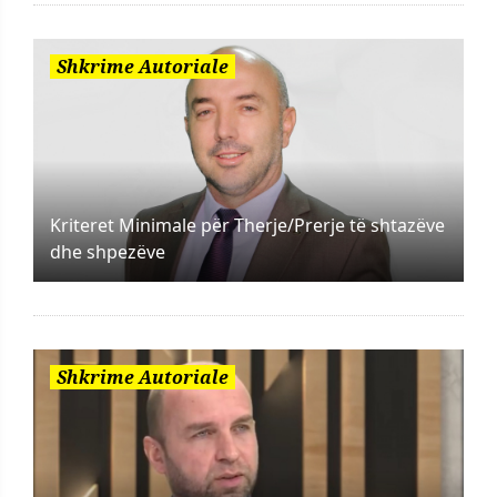
Shkrime Autoriale
Kriteret Minimale për Therje/Prerje të shtazëve
dhe shpezëve
Shkrime Autoriale