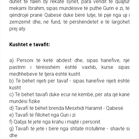
duhet të falen dy rekate synet, para vendit të quajtur
mekami Ibrahim, sipas mundësive të puthë Gurin e zi, të
qëndrojë pranë Qabesë duke bërë lutje, të pijë nga uji i
zemzemit dhe, në fund, të përshëndetet e të largohet
prej aty.
Kushtet e tavafit:
a) Personi të ketë abdest dhe, sipas hanefive, një
pastrim i tërësishëm është vaxhib, kurse sipas
medhhebeve të tjera është kusht.
b) Të bëhet nijeti për tavaf - sipas hanefive nijeti është
kusht.
c) Të bëhet tavafi duke ecur në këmbë, për ata që kanë
mundësi fizike.
d) Tavafi të bëhet brenda Mesxhidi Haramit - Qabesë.
e) Tavafi të fillohet nga Guri i zi.
f) Qabja të jetë nga krahu i majtë i personit.
g) Tavafi të jetë i bërë nga shtatë rrotullime - shavte si
dhe