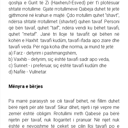
qoshja e Gurit të Zi (Haxheru'l-Esved) për t'i plotësuar
shtatë rrotullime. Gjatë rrotullimeve Qabeja duhet të jetë
gjithmonë në krahun e majtë. Çdo rrotullim quhet "shavt",
ndërsa shtatë rrotullimet (shavtet) quhen tavaf. Personi
që bën tavaf, quhet "taif", ndëra vendi ku bëhet tavafi,
quhet "metaf". Janë tri lloje të tavafit që bëhen në
kohën e Haxhit: tavafi kudûm, tavafi ifada apo ziare dhe
tavafi veda. Për nga koha dhe norma, ai mund të jetë:
a) Farz - detyrim i pashmangshëm,
b) Vaxhib - detyrim, siç është tavafi sadr apo veda,
c) Sunnet - i preferuar, siç është tavafi kudûm dhe
d) Nafile - Vullnetar.
Mënyra e bërjes
Pa marrë parasysh se cili tavaf bëhet, në fillim duhet
bërë nijeti për atë tavaf. Sikur dihet, nijeti i një vepre me
zemër është obligim. Rrotullimi rreth Qabesë pa bërë
nijetin për tavaf, nuk llogaritet i pranuar. Në nijet nuk
është e nevojshme të ceket se cilin lloj tavafi po e