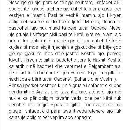
Nëse një gruaje, para se të hyjë në ihram, i shfaqet cikli
ose është llahusë, atëherë ajo duhet të marrë gusull për
veshjen e ihramit. Pasi të veshë ihramin, ajo i kryen
obligimet sikurse cilido haxhi tjetër. Mirëpo, derisa të
pastrohet, ajo nuk mund ta bëjë tavaf Qabenë. Nëse,
një gruaje i shfaqet cikli pasi të ketë hyrë në ihram, ajo
nuk e ka obligim të marrë gusull, por duhet të ketë
kujdes të mos lejojë rrjedhjen e gjakut dhe të bëjë çdo
gjë që gjaku të mos dalë jashtë. Kështu ajo, përveç
tavafit, i kryen të gjitha ibadetet e tjera të Haxhit. Kështu
ka ardhur në hadithet dhe veprimet e Pejgamberit a.s.
që e kishte urdhëruar të bijën Esmën: "Kryeji rregullat e
haxhit pa e bërë tavaf Qabenë". (Buhariu dhe Muslimi).
Për sa i përket çështjes kur një gruaje i shfaqet cikli pas
qëndrimit në Arafat dhe tavafit zijare, atëherë ajo më
nuk e ka për obligim tavafin veda, dhe për këtë nuk
dënohet me asgjë. Sipas të gjithë juristëve, nëse një
gruaje i shfaqet cikli para tavafit veda, atëherë ajo nuk
ka asnjë obligim për veprim apo shpagim.