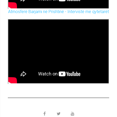
Atmosferë Barjami në Prishtinë - Intervistë me qytetarët