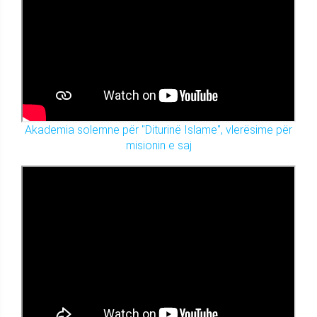
Akademia solemne për "Diturinë Islame", vlerësime për
misionin e saj