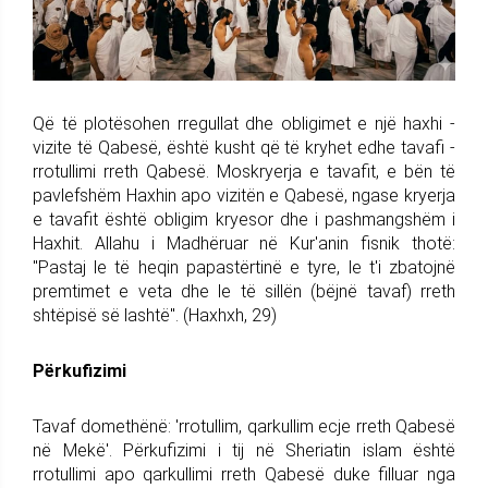
Që të plotësohen rregullat dhe obligimet e një haxhi -
vizite të Qabesë, është kusht që të kryhet edhe tavafi -
rrotullimi rreth Qabesë. Moskryerja e tavafit, e bën të
pavlefshëm Haxhin apo vizitën e Qabesë, ngase kryerja
e tavafit është obligim kryesor dhe i pashmangshëm i
Haxhit. Allahu i Madhëruar në Kur'anin fisnik thotë:
"Pastaj le të heqin papastërtinë e tyre, le t'i zbatojnë
premtimet e veta dhe le të sillën (bëjnë tavaf) rreth
shtëpisë së lashtë". (Haxhxh, 29)
Përkufizimi
Tavaf domethënë: 'rrotullim, qarkullim ecje rreth Qabesë
në Mekë'. Përkufizimi i tij në Sheriatin islam është
rrotullimi apo qarkullimi rreth Qabesë duke filluar nga