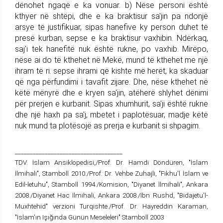
dënohet ngaqë e ka vonuar. b) Nëse personi është
kthyer në shtëpi, dhe e ka braktisur sa'jin pa ndonjë
arsye të justifikuar, sipas hanefive ky person duhet të
presë kurban, sepse e ka braktisur vaxhibin. Ndërkaq,
saj'i tek hanefitë nuk është rukne, po vaxhib. Mirëpo,
nëse ai do të kthehet në Mekë, mund të kthehet me një
ihram të ri. sepse ihrami që kishte më herët, ka skaduar
që nga përfundimi i tavafit zijare. Dhe, nëse kthehet në
këtë mënyrë dhe e kryen sa'jin, atëherë shlyhet dënimi
për prerjen e kurbanit. Sipas xhumhurit, sa'ji është rukne
dhe një haxh pa sa'j, mbetet i paplotësuar, madje këtë
nuk mund ta plotësojë as prerja e kurbanit si shpagim.
____________________________________
TDV. İslam Ansiklopedisi,/Prof. Dr. Hamdi Döndüren, "İslam
İlmihali", Stamboll 2010./Prof. Dr. Vehbe Zuhajli, "Fikhu'l İslam ve
Edil-letuhu", Stamboll 1994./Komision, "Diyanet İlmihali", Ankara
2008./Diyanet Hac İlmihali, Ankara 2008./İbn Rushd, "Bidajetu'l-
Muxhtehid" verzioni Turqishte./Prof. Dr. Hayreddin Karaman,
"İslam'ın Işığında Günün Meseleleri" Stamboll 2003