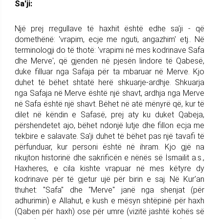
Sa'ji:
Një prej rregullave të haxhit është edhe sa'ji - që
domethënë: 'vrapim, ecje me nguti, angazhim' etj.. Në
terminologji do të thotë: 'vrapimi në mes kodrinave Safa
dhe Merve', që gjenden në pjesën lindore të Qabesë,
duke filluar nga Safaja për ta mbaruar në Merve. Kjo
duhet të bëhet shtatë herë shkuarje-ardhje. Shkuarja
nga Safaja në Merve është një shavt, ardhja nga Merve
në Safa është një shavt. Bëhet në atë mënyrë që, kur të
dilet në këndin e Safasë, prej aty ku duket Qabeja,
përshendetet ajo, bëhet ndonjë lutje dhe fillon ecja me
tekbire e salavate. Sa'ji duhet të bëhet pas një tavafi të
përfunduar, kur personi është në ihram. Kjo gjë na
rikujton historinë dhe sakrificën e nënës së İsmailit a.s.,
Haxheres, e cila kishte vrapuar në mes këtyre dy
kodrinave për të gjetur ujë për birin e saj. Në Kur'an
thuhet: "Safa" dhe "Merve" janë nga shenjat (për
adhurimin) e Allahut, e kush e mësyn shtëpinë për haxh
(Qaben për haxh) ose për umre (vizitë jashtë kohës së