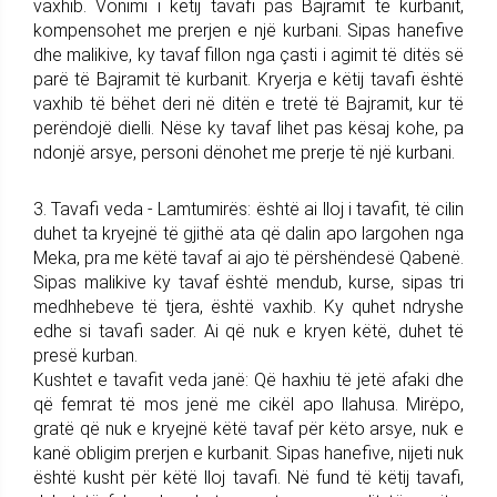
vaxhib. Vonimi i këtij tavafi pas Bajramit të kurbanit,
kompensohet me prerjen e një kurbani. Sipas hanefive
dhe malikive, ky tavaf fillon nga çasti i agimit të ditës së
parë të Bajramit të kurbanit. Kryerja e këtij tavafi është
vaxhib të bëhet deri në ditën e tretë të Bajramit, kur të
perëndojë dielli. Nëse ky tavaf lihet pas kësaj kohe, pa
ndonjë arsye, personi dënohet me prerje të një kurbani.
3. Tavafi veda - Lamtumirës: është ai lloj i tavafit, të cilin
duhet ta kryejnë të gjithë ata që dalin apo largohen nga
Meka, pra me këtë tavaf ai ajo të përshëndesë Qabenë.
Sipas malikive ky tavaf është mendub, kurse, sipas tri
medhhebeve të tjera, është vaxhib. Ky quhet ndryshe
edhe si tavafi sader. Ai që nuk e kryen këtë, duhet të
presë kurban.
Kushtet e tavafit veda janë: Që haxhiu të jetë afaki dhe
që femrat të mos jenë me cikël apo llahusa. Mirëpo,
gratë që nuk e kryejnë këtë tavaf për këto arsye, nuk e
kanë obligim prerjen e kurbanit. Sipas hanefive, nijeti nuk
është kusht për këtë lloj tavafi. Në fund të këtij tavafi,