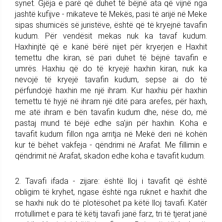
synet. Gjëja e parë që duhet të bëjnë ata që vijnë nga
jashtë kufijve - mikateve të Mekës, pasi të arijë në Meke
sipas shumicës së juristëve, është që të kryejnë tavafin
kudum. Për vendësit mekas nuk ka tavaf kudum.
Haxhinjtë që e kanë bërë nijet për kryerjen e Haxhit
temettu dhe kiran, së pari duhet të bëjnë tavafin e
umrës. Haxhiu që do të kryejë haxhin kiran, nuk ka
nevojë të kryejë tavafin kudum, sepse ai do të
përfundojë haxhin me një ihram. Kur haxhiu për haxhin
temettu të hyjë në ihram një ditë para arefes, për haxh,
me atë ihram e bën tavafin kudum dhe, nëse do, më
pastaj mund të bëjë edhe sa'jin për haxhin. Koha e
tavafit kudum fillon nga arritja në Mekë deri në kohën
kur të bëhet vakfeja - qëndrimi në Arafat. Me fillimin e
qëndrimit në Arafat, skadon edhe koha e tavafit kudum.
2. Tavafi ifada - zijare: është lloj i tavafit që është
obligim të kryhet, ngase është nga ruknet e haxhit dhe
se haxhi nuk do të plotësohet pa këtë lloj tavafi. Katër
rrotullimet e para të këtij tavafi janë farz, tri të tjerat janë