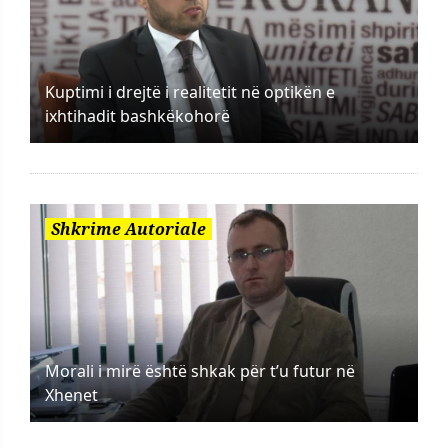
Kuptimi i drejtë i realitetit në optikën e
ixhtihadit bashkëkohorë
Shkrime Autoriale
Morali i mirë është shkak për t’u futur në
Xhenet