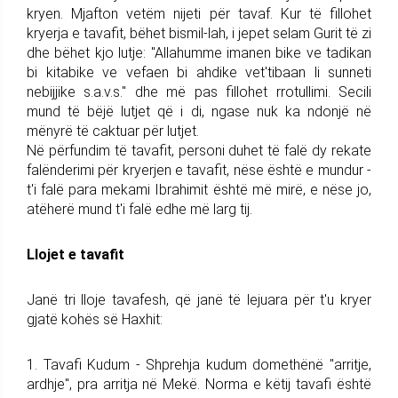
kryen. Mjafton vetëm nijeti për tavaf. Kur të fillohet
kryerja e tavafit, bëhet bismil-lah, i jepet selam Gurit të zi
dhe bëhet kjo lutje: "Allahumme imanen bike ve tadikan
bi kitabike ve vefaen bi ahdike vet'tibaan li sunneti
nebijjike s.a.v.s." dhe më pas fillohet rrotullimi. Secili
mund të bëjë lutjet që i di, ngase nuk ka ndonjë në
mënyrë të caktuar për lutjet.
Në përfundim të tavafit, personi duhet të falë dy rekate
falënderimi për kryerjen e tavafit, nëse është e mundur -
t'i falë para mekami Ibrahimit është më mirë, e nëse jo,
atëherë mund t'i falë edhe më larg tij.
Llojet e tavafit
Janë tri lloje tavafesh, që janë të lejuara për t'u kryer
gjatë kohës së Haxhit:
1. Tavafi Kudum - Shprehja kudum domethënë "arritje,
ardhje", pra arritja në Mekë. Norma e këtij tavafi është