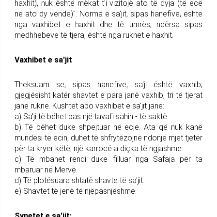
haxhit), nuk është mëkat t'i vizitojë ato të dyja (të ecë
në ato dy vende)". Norma e sa'jit, sipas hanefive, është
nga vaxhibet e haxhit dhe të umrës, ndërsa sipas
medhhebeve të tjera, është nga ruknet e haxhit.
Vaxhibet e sa'jit
Theksuam se, sipas hanefive, sa'ji është vaxhib,
gjegjësisht katër shavtet e para janë vaxhib, tri të tjerat
janë rukne. Kushtet apo vaxhibet e sa'jit janë:
a) Sa'ji të bëhet pas një tavafi sahih - të saktë.
b) Të bëhet duke shpejtuar në ecje. Ata që nuk kanë
mundësi të ecin, duhet të shfrytëzojnë ndonjë mjet tjetër
për ta kryer këtë; një karrocë a diçka të ngjashme.
c) Të mbahet rendi duke filluar nga Safaja për ta
mbaruar në Merve.
d) Të plotësuara shtatë shavte të sa'jit.
e) Shavtet të jenë të njëpasnjëshme.
Synetet e sa'jit: