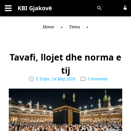
KBI Gjakovë
Kërko
Home
»
Tema
»
Tavafi, llojet dhe norma e
tij
E Enjte, 14 Maj 2026
0 komente