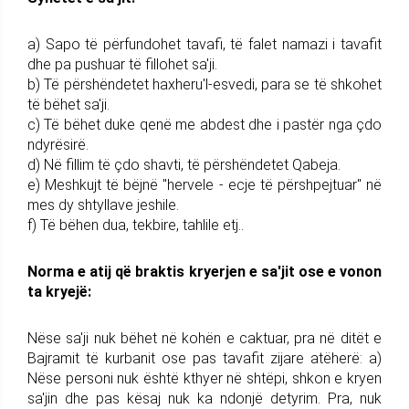
a) Sapo të përfundohet tavafi, të falet namazi i tavafit
dhe pa pushuar të fillohet sa'ji.
b) Të përshëndetet haxheru'l-esvedi, para se të shkohet
të bëhet sa'ji.
c) Të bëhet duke qenë me abdest dhe i pastër nga çdo
ndyrësirë.
d) Në fillim të çdo shavti, të përshëndetet Qabeja.
e) Meshkujt të bëjnë "hervele - ecje të përshpejtuar" në
mes dy shtyllave jeshile.
f) Të bëhen dua, tekbire, tahlile etj..
Norma e atij që braktis kryerjen e sa'jit ose e vonon
ta kryejë:
Nëse sa'ji nuk bëhet në kohën e caktuar, pra në ditët e
Bajramit të kurbanit ose pas tavafit zijare atëherë: a)
Nëse personi nuk është kthyer në shtëpi, shkon e kryen
sa'jin dhe pas kësaj nuk ka ndonjë detyrim. Pra, nuk