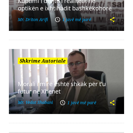
Kuptimi i drejtë i realitetit në
optikën e ixhtihadit bashkëkohorë
Mr. Driton Arifi
1 javë më parë
Shkrime Autoriale
Morali i mirë është shkak për t’u
futur në Xhenet
Mr. Vedat Shabani
1 javë më parë