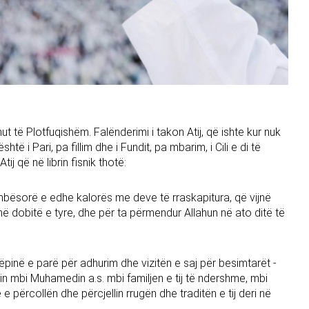
t të Plotfuqishëm. Falënderimi i takon Atij, që ishte kur nuk
shtë i Pari, pa fillim dhe i Fundit, pa mbarim, i Cili e di të
j që në librin fisnik thotë:
këmbësorë e edhe kalorës me deve të rraskapitura, që vijnë
në dobitë e tyre, dhe për ta përmendur Allahun në ato ditë të
htëpinë e parë për adhurim dhe vizitën e saj për besimtarët -
in mbi Muhamedin a.s. mbi familjen e tij të ndershme, mbi
 e përcollën dhe përcjellin rrugën dhe traditën e tij deri në