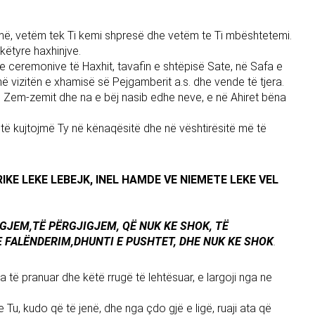
jmë, vetëm tek Ti kemi shpresë dhe vetëm te Ti mbështetemi.
 këtyre haxhinjve.
e ceremonive të Haxhit, tavafin e shtëpisë Sate, në Safa e
ë vizitën e xhamisë së Pejgamberit a.s. dhe vende të tjera.
i i Zem-zemit dhe na e bëj nasib edhe neve, e në Ahiret bëna
 të kujtojmë Ty në kënaqësitë dhe në vështirësitë më të
IKE LEKE LEBEJK, INEL HAMDE VE NIEMETE LEKE VEL
JIGJEM,TË PËRGJIGJEM, QË NUK KE SHOK, TË
E FALËNDERIM,DHUNTI E PUSHTET, DHE NUK KE SHOK
.
a të pranuar dhe këtë rrugë të lehtësuar, e largoji nga ne
e Tu, kudo që të jenë, dhe nga çdo gjë e ligë, ruaji ata që