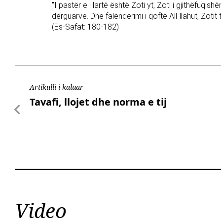
"I pastër e i lartë është Zoti yt, Zoti i gjithëfuqi
dërguarve. Dhe falënderimi i qoftë All-llahut, Zotit t
(Es-Safat: 180-182)
Artikulli i kaluar
Tavafi, llojet dhe norma e tij
Video