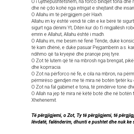
O i Gjithëpushtetshëm, na forco bindjet tona dhe
dhe në çdo kohë nga intrigat e shejtanit dhe insani
O Allahu im të përgjigjem për Haxh.
Allahu im ky është vendi të cilin e ke bërë të sigurt
sigurt nga dënimi Yt, Ditën kur do t'i ringjallësh r
emrin e Allahut, Allahu është i madh.
O Allahu im, me besim në fenë Tënde, duke konsid
të kam dhënë, e duke pasuar Pejgamberin a.s. kan
ndihmo që ta kryejnë dhe pranoje prej tyre.
O Zot të lutem që të na mbrosh nga brengat, pikë
dhe koprracia.
O Zot na përforco në fe, e cila na mbron, na përmi
përmirëso gjendjen me të mira në botën tjetër ku
O Zot na fal gabimet e tona, të prindërve tone dhe
O Allah na jep të mira në këtë botë dhe në botën t
Xhehenemit.
Të përgjigjemi, o Zot, Ty të përgjigjemi, të përgj
lëvdatë, falënderim, dhunti e pushtet dhe nuk ke 