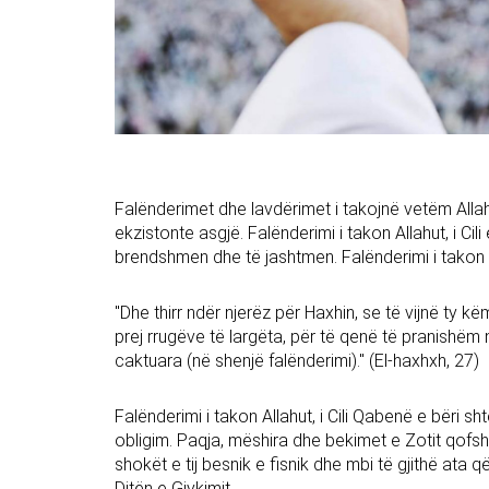
Falënderimet dhe lavdërimet i takojnë vetëm Allahu
ekzistonte asgjë. Falënderimi i takon Allahut, i Cili ë
brendshmen dhe të jashtmen. Falënderimi i takon Ati
"Dhe thirr ndër njerëz për Haxhin, se të vijnë ty 
prej rrugëve të largëta, për të qenë të pranishëm 
caktuara (në shenjë falënderimi)." (El-haxhxh, 27)
Falënderimi i takon Allahut, i Cili Qabenë e bëri s
obligim. Paqja, mëshira dhe bekimet e Zotit qofsh
shokët e tij besnik e fisnik dhe mbi të gjithë ata që
Ditën e Gjykimit.