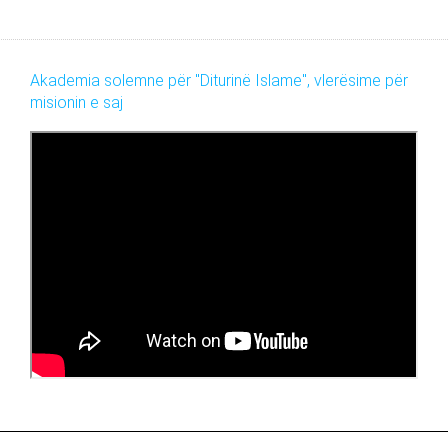
Akademia solemne për "Diturinë Islame", vlerësime për
misionin e saj