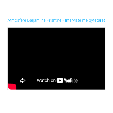
Atmosferë Barjami në Prishtinë - Intervistë me qytetarët