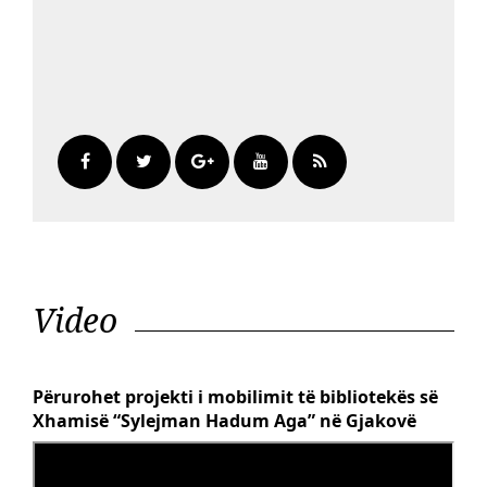
Video
Përurohet projekti i mobilimit të bibliotekës së
Xhamisë “Sylejman Hadum Aga” në Gjakovë