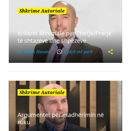
Shkrime Autoriale
Kriteret Minimale për Therje/Prerje
të shtazëve dhe shpezëve
Dr. Islam Hasani
1 javë më parë
Shkrime Autoriale
Argumentet për madhërimin në
ruku