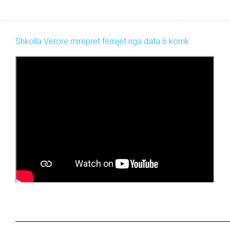
Shkolla Verore mirëpret fëmijët nga data 6 korrik