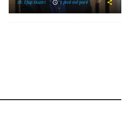
Dr. Ejup Haziri
1 javë më parë