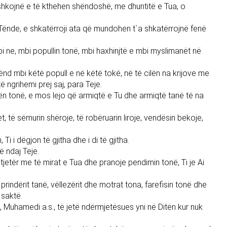
 shkojnë e të kthehen shëndoshë, me dhuntitë e Tua, o
 Tënde, e shkatërroji ata që mundohen t`a shkatërrojnë fenë
i ne, mbi popullin tonë, mbi haxhinjtë e mbi myslimanët në
ënd mbi këtë popull e në këtë tokë, në të cilën na krijove me
 ngrihemi prej saj, para Teje.
ën tonë, e mos lejo që armiqtë e Tu dhe armiqtë tanë të na
 të sëmurin shëroje, të robëruarin liroje, vendësin bekoje,
i i dëgjon të gjitha dhe i di të gjitha.
ë ndaj Teje.
jetër me të mirat e Tua dhe pranoje pendimin tonë, Ti je Ai
, prindërit tanë, vëllezërit dhe motrat tona, farefisin tonë dhe
 saktë.
, Muhamedi a.s., të jetë ndërmjetësues yni në Ditën kur nuk