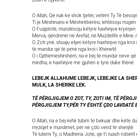
O Allah, Që nuk ke shok tjetër, vetëm Ty Të beso
Ti je Mëshiruesi e Mëshirëbërësi, lehtësoju rrugën
O Fuqiplotë, mundësoju këtyre haxhinjve kryerjen 
Merva, qëndrimin në Arefat, në Muzdelife e Mine, n
O Zoti ynë, shuaju etjen këtyre haxhinjve nga kro
të mundur që të pimë nga kroi i Xhenetit.
O i Gjithëmëshirshëm, na e bëj të mundur neve që
mëdha, e haxhinjve me gjuhën e tyre duke thënë:
LEBEJK ALLAHUME LEBEJK, LEBEJKE LA SHER
MULK, LA SHERIKE LEK.
TË PËRGJIGJEM O ZOT, TY, ZOTI IM, TË PËRG
PËRGJIGJEM TY,PËR TY ËSHTË ÇDO LAVDATË 
O Allah, na e bëj këtë tubim të bekuar dhe këtë du
rreziqet e mundimet, për në çdo vend të shenjtë.
Të lutemi Ty, o Madhëria Jote, që t'i ruash robërit 