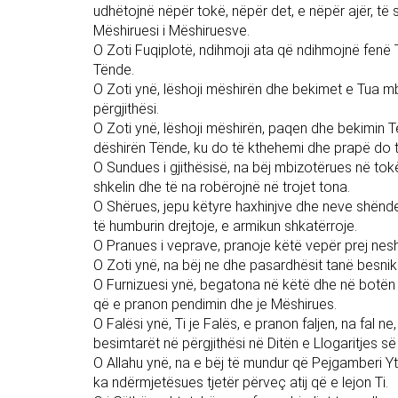
udhëtojnë nëpër tokë, nëpër det, e nëpër ajër, të
Mëshiruesi i Mëshiruesve.
O Zoti Fuqiplotë, ndihmoji ata që ndihmojnë fenë
Tënde.
O Zoti ynë, lëshoji mëshirën dhe bekimet e Tua mb
përgjithësi.
O Zoti ynë, lëshoji mëshirën, paqen dhe bekimin T
dëshirën Tënde, ku do të kthehemi dhe prapë do të
O Sundues i gjithësisë, na bëj mbizotërues në tok
shkelin dhe të na robërojnë në trojet tona.
O Shërues, jepu këtyre haxhinjve dhe neve shëndet,
të humburin drejtoje, e armikun shkatërroje.
O Pranues i veprave, pranoje këtë vepër prej nesh, T
O Zoti ynë, na bëj ne dhe pasardhësit tanë besnik
O Furnizuesi ynë, begatona në këtë dhe në botën t
që e pranon pendimin dhe je Mëshirues.
O Falësi ynë, Ti je Falës, e pranon faljen, na fal ne
besimtarët në përgjithësi në Ditën e Llogaritjes së
O Allahu ynë, na e bëj të mundur që Pejgamberi Yt
ka ndërmjetësues tjetër përveç atij që e lejon Ti.