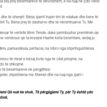
 na bëj prej besimtarëve të devotshëm, e na ruaj në çdo vend
t.
 dhe të shenjët. Bërja zjarrit trupin tim të ndaluar dhe bëre të
obërit Tu. Bëna prej të dashurve dhe të nënshtruarve Tu. Me
eruar të vërtetë librin Tënde, duke përmbushur premtimin që
e vendosur qe ta kryejnë Haxhin keta besimtare, andaj ju
llimi, pamundësia, përtacia, na mbro nga shpirtngushtësia
rëso të mirat e kësaj bote nga të cilat jetojmë, na
 do të shkojmë.
 të besimtarëve në përgjithësi.
jetër, shpërblena me Xhenet dhe na ruaj nga zjarri i
igjemi Që nuk ke shok. Të përgjigjemi Ty, për Ty është çdo
shok.