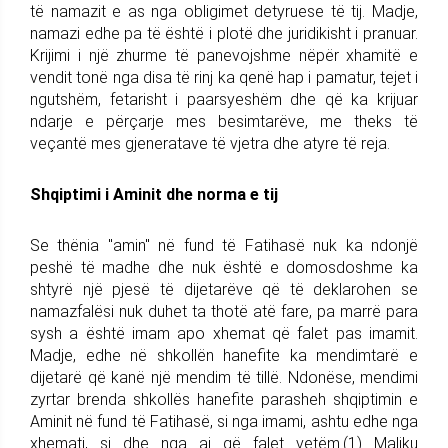
të namazit e as nga obligimet detyruese të tij. Madje,
namazi edhe pa të është i plotë dhe juridikisht i pranuar.
Krijimi i një zhurme të panevojshme nëpër xhamitë e
vendit tonë nga disa të rinj ka qenë hap i pamatur, tejet i
ngutshëm, fetarisht i paarsyeshëm dhe që ka krijuar
ndarje e përçarje mes besimtarëve, me theks të
veçantë mes gjeneratave të vjetra dhe atyre të reja.
Shqiptimi i Aminit dhe norma e tij
Se thënia "amin" në fund të Fatihasë nuk ka ndonjë
peshë të madhe dhe nuk është e domosdoshme ka
shtyrë një pjesë të dijetarëve që të deklarohen se
namazfalësi nuk duhet ta thotë atë fare, pa marrë para
sysh a është imam apo xhemat që falet pas imamit.
Madje, edhe në shkollën hanefite ka mendimtarë e
dijetarë që kanë një mendim të tillë. Ndonëse, mendimi
zyrtar brenda shkollës hanefite parasheh shqiptimin e
Aminit në fund të Fatihasë, si nga imami, ashtu edhe nga
xhemati, si dhe nga ai që falet vetëm.(1) Maliku