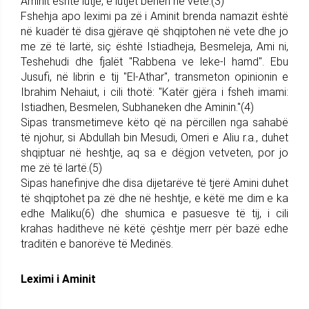
Aminit është lutje, e lutjet bëhen në vete.(3)
Fshehja apo leximi pa zë i Aminit brenda namazit është
në kuadër të disa gjërave që shqiptohen në vete dhe jo
me zë të lartë, siç është Istiadheja, Besmeleja, Ami ni,
Teshehudi dhe fjalët "Rabbena ve leke-l hamd". Ebu
Jusufi, në librin e tij "El-Athar", transmeton opinionin e
Ibrahim Nehaiut, i cili thotë: "Katër gjëra i fsheh imami:
Istiadhen, Besmelen, Subhaneken dhe Aminin."(4)
Sipas transmetimeve këto që na përcillen nga sahabë
të njohur, si Abdullah bin Mesudi, Omeri e Aliu r.a., duhet
shqiptuar në heshtje, aq sa e dëgjon vetveten, por jo
me zë të lartë.(5)
Sipas hanefinjve dhe disa dijetarëve të tjerë Amini duhet
të shqiptohet pa zë dhe në heshtje, e këtë me dim e ka
edhe Maliku(6) dhe shumica e pasuesve të tij, i cili
krahas haditheve në këtë çështje merr për bazë edhe
traditën e banorëve të Medinës.
Leximi i Aminit