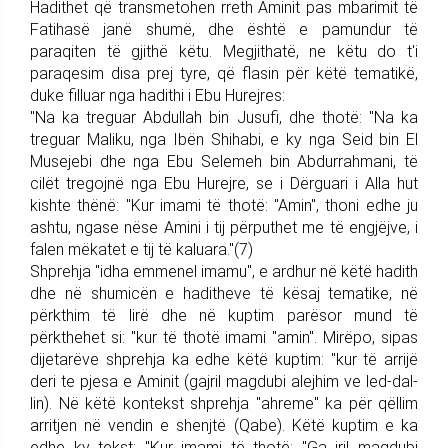
Hadithet që transmetohen rreth Aminit pas mbarimit të
Fatihasë janë shumë, dhe është e pamundur të
paraqiten të gjithë këtu. Megjithatë, ne këtu do t'i
paraqesim disa prej tyre, që flasin për këtë tematikë,
duke filluar nga hadithi i Ebu Hurejres:
"Na ka treguar Abdullah bin Jusufi, dhe thotë: "Na ka
treguar Maliku, nga Ibën Shihabi, e ky nga Seid bin El
Musejebi dhe nga Ebu Selemeh bin Abdurrahmani, të
cilët tregojnë nga Ebu Hurejre, se i Dërguari i Alla hut
kishte thënë: "Kur imami të thotë: "Amin", thoni edhe ju
ashtu, ngase nëse Amini i tij përputhet me të engjëjve, i
falen mëkatet e tij të kaluara."(7)
Shprehja "idha emmenel imamu", e ardhur në këtë hadith
dhe në shumicën e haditheve të kësaj tematike, në
përkthim të lirë dhe në kuptim parësor mund të
përkthehet si: "kur të thotë imami "amin". Mirëpo, sipas
dijetarëve shprehja ka edhe këtë kuptim: "kur të arrijë
deri te pjesa e Aminit (gajril magdubi alejhim ve led-dal-
lin). Në këtë kontekst shprehja "ahreme" ka për qëllim
arritjen në vendin e shenjtë (Qabe). Këtë kuptim e ka
edhe ky tekst: "Kur imami të thotë: "Ga jril magdubi