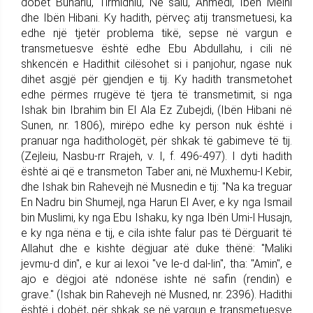
dobët Buhariu, Tirmidhiu, Ne saiu, Ahmedi, Ibën Meini
dhe Ibën Hibani. Ky hadith, përveç atij transmetuesi, ka
edhe një tjetër problema tikë, sepse në vargun e
transmetuesve është edhe Ebu Abdullahu, i cili në
shkencën e Hadithit cilësohet si i panjohur, ngase nuk
dihet asgjë për gjendjen e tij. Ky hadith transmetohet
edhe përmes rrugëve të tjera të transmetimit, si nga
Ishak bin Ibrahim bin El Ala Ez Zubejdi, (Ibën Hibani në
Sunen, nr. 1806), mirëpo edhe ky person nuk është i
pranuar nga hadithologët, për shkak të gabimeve të tij.
(Zejleiu, Nasbu-rr Rrajeh, v. I, f. 496-497). I dyti hadith
është ai që e transmeton Taber ani, në Muxhemu-l Kebir,
dhe Ishak bin Rahevejh në Musnedin e tij: "Na ka treguar
En Nadru bin Shumejl, nga Harun El Aver, e ky nga Ismail
bin Muslimi, ky nga Ebu Ishaku, ky nga Ibën Umi-l Husajn,
e ky nga nëna e tij, e cila ishte falur pas të Dërguarit të
Allahut dhe e kishte dëgjuar atë duke thënë: "Maliki
jevmu-d din", e kur ai lexoi "ve le-d dal-lin", tha: "Amin", e
ajo e dëgjoi atë ndonëse ishte në safin (rendin) e
grave." (Ishak bin Rahevejh në Musned, nr. 2396). Hadithi
është i dobët, për shkak se në vargun e transmetuesve