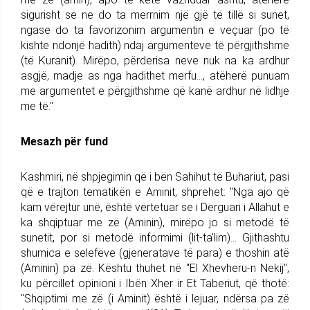
sigurisht se ne do ta merrnim një gjë të tillë si sunet,
ngase do ta favorizonim argumentin e veçuar (po të
kishte ndonjë hadith) ndaj argumenteve të përgjithshme
(të Kuranit). Mirëpo, përderisa neve nuk na ka ardhur
asgjë, madje as nga hadithet merfu..., atëherë punuam
me argumentet e përgjithshme që kanë ardhur në lidhje
me të."
Mesazh për fund
Kashmiri, në shpjegimin që i bën Sahihut të Buhariut, pasi
që e trajton tematikën e Aminit, shprehet: "Nga ajo që
kam vërejtur unë, është vërtetuar se i Dërguari i Allahut e
ka shqiptuar me zë (Aminin), mirëpo jo si metodë të
sunetit, por si metodë informimi (lit-ta'lim)... Gjithashtu
shumica e selefëve (gjeneratave të para) e thoshin atë
(Aminin) pa zë. Kështu thuhet në "El Xhevheru-n Nekij",
ku përcillet opinioni i Ibën Xher ir Et Taberiut, që thotë:
"Shqiptimi me zë (i Aminit) është i lejuar, ndërsa pa zë