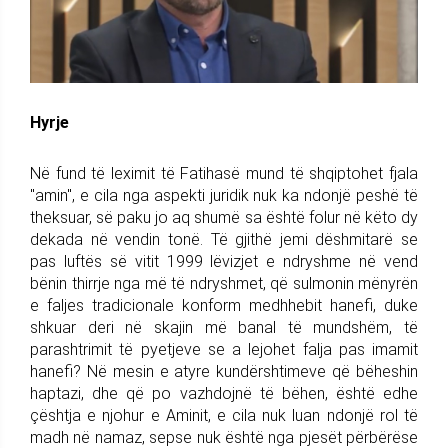
Hyrje
Në fund të leximit të Fatihasë mund të shqiptohet fjala
"amin", e cila nga aspekti juridik nuk ka ndonjë peshë të
theksuar, së paku jo aq shumë sa është folur në këto dy
dekada në vendin tonë. Të gjithë jemi dëshmitarë se
pas luftës së vitit 1999 lëvizjet e ndryshme në vend
bënin thirrje nga më të ndryshmet, që sulmonin mënyrën
e faljes tradicionale konform medhhebit hanefi, duke
shkuar deri në skajin më banal të mundshëm, të
parashtrimit të pyetjeve se a lejohet falja pas imamit
hanefi? Në mesin e atyre kundërshtimeve që bëheshin
haptazi, dhe që po vazhdojnë të bëhen, është edhe
çështja e njohur e Aminit, e cila nuk luan ndonjë rol të
madh në namaz, sepse nuk është nga pjesët përbërëse