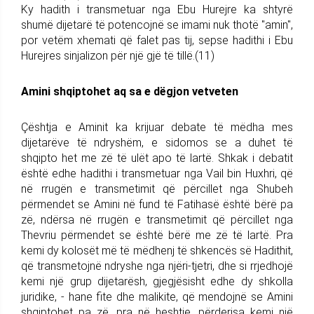
Ky hadith i transmetuar nga Ebu Hurejre ka shtyrë
shumë dijetarë të potencojnë se imami nuk thotë "amin",
por vetëm xhemati që falet pas tij, sepse hadithi i Ebu
Hurejres sinjalizon për një gjë të tillë.(11)
Amini shqiptohet aq sa e dëgjon vetveten
Çështja e Aminit ka krijuar debate të mëdha mes
dijetarëve të ndryshëm, e sidomos se a duhet të
shqipto het me zë të ulët apo të lartë. Shkak i debatit
është edhe hadithi i transmetuar nga Vail bin Huxhri, që
në rrugën e transmetimit që përcillet nga Shubeh
përmendet se Amini në fund të Fatihasë është bërë pa
zë, ndërsa në rrugën e transmetimit që përcillet nga
Thevriu përmendet se është bërë me zë të lartë. Pra
kemi dy kolosët më të mëdhenj të shkencës së Hadithit,
që transmetojnë ndryshe nga njëri-tjetri, dhe si rrjedhojë
kemi një grup dijetarësh, gjegjësisht edhe dy shkolla
juridike, - hane fite dhe malikite, që mendojnë se Amini
shqiptohet pa zë, pra në heshtje, përderisa kemi një