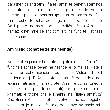
parasheh që shqiptimi i fjalës "amin" të bëhet vetëm nga
xhemati, e jo nga imami e as nga ai që falet vetëm,
ndërsa sipas një opinioni tjetër ai parasheh që fjala
"amin" duhet të bëhet edhe nga imami, por në hesht je.
Sa i përket normës apo dispozitës që ka Amini në
namaz, dihet mirë se shqiptimi i tij në fund të Fatihasë
është sunet.
Amini shqiptohet pa zë (në heshtje)
Në shkollën juridike hanefite shqiptimi i fjalës "amin" në
fund të Fatihasë bëhet në heshtje, e jo me zë. Këtë e
potencon edhe nxënësi i Ebu Hanifes, Muhamedi, i cili
në librin e tij "El-Asl", thotë: "...pasi të përfundojë nga
leximi i Fatihasë (imami) thotë: "Amin", e po ashtu edhe
ata që falen pas tij (xhemati). Të gjithë (ima mi e
xhemati) e thonë dhe e fshehin atë (fjalën amin)."(2)
Shqiptimi i Aminit bëhet në vetvete, aq sa dëgjohet
vetja, por jo me zë të lartë, për arsye se shqiptimi i