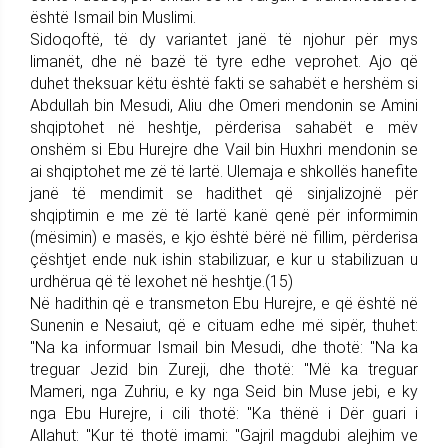
është Ismail bin Muslimi.
Sidoqoftë, të dy variantet janë të njohur për mys
limanët, dhe në bazë të tyre edhe veprohet. Ajo që
duhet theksuar këtu është fakti se sahabët e hershëm si
Abdullah bin Mesudi, Aliu dhe Omeri mendonin se Amini
shqiptohet në heshtje, përderisa sahabët e mëv
onshëm si Ebu Hurejre dhe Vail bin Huxhri mendonin se
ai shqiptohet me zë të lartë. Ulemaja e shkollës hanefite
janë të mendimit se hadithet që sinjalizojnë për
shqiptimin e me zë të lartë kanë qenë për informimin
(mësimin) e masës, e kjo është bërë në fillim, përderisa
çështjet ende nuk ishin stabilizuar, e kur u stabilizuan u
urdhërua që të lexohet në heshtje.(15)
Në hadithin që e transmeton Ebu Hurejre, e që është në
Sunenin e Nesaiut, që e cituam edhe më sipër, thuhet:
"Na ka informuar Ismail bin Mesudi, dhe thotë: "Na ka
treguar Jezid bin Zureji, dhe thotë: "Më ka treguar
Mameri, nga Zuhriu, e ky nga Seid bin Muse jebi, e ky
nga Ebu Hurejre, i cili thotë: "Ka thënë i Dër guari i
Allahut: "Kur të thotë imami: "Gajril magdubi alejhim ve