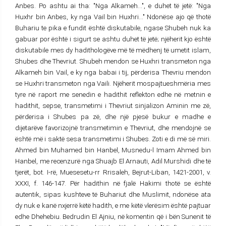
Anbes. Po ashtu ai tha: "Nga Alkameh...", e duhet të jetë: "Nga
Huxhr bin Anbes, ky nga Vail bin Huxhri..." Ndonëse ajo që thotë
Buhariu te pika e fundit është diskutabile, ngase Shubeh nuk ka
gabuar por është i sigurt se ashtu duhet të jetë; njëherit kjo është
diskutabile mes dy hadithologëve më të mëdhenj të umetit islam,
Shubes dhe Thevriut. Shubeh mendon se Huxhri transmeton nga
Alkameh bin Vail, e ky nga babai i tij, përderisa Thevriu mendon
se Huxhri transmeton nga Vaili. Njëherit mospajtueshmëria mes
tyre në raport me senedin e hadithit reflekton edhe në metnin e
hadithit, sepse, transmetimi i Thevriut sinjalizon Aminin me zë,
përderisa i Shubes pa zë, dhe një pjesë bukur e madhe e
dijetarëve favorizojnë transmetimin e Thevriut, dhe mendojnë se
është më i saktë sesa transmetimi i Shubes. Zoti e di më së miri.
Ahmed bin Muhamed bin Hanbel, Musnedu-l Imam Ahmed bin
Hanbel, me recenzurë nga Shuajb El Arnauti, Adil Murshidi dhe të
tjerët, bot. I-rë, Muesesetu-rr Rrisaleh, Bejrut-Liban, 1421-2001, v.
XXXI, f. 146-147. Për hadithin në fjalë Hakimi thotë se është
autentik, sipas kushteve të Buhariut dhe Muslimit, ndonëse ata
dy nuk e kanë nxjerrë këtë hadith, e me këtë vlerësim është pajtuar
edhe Dhehebiu. Bedrudin El Ajniu, në komentin që i bën Sunenit të