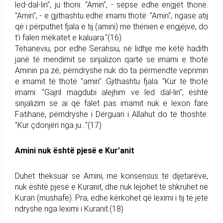
led-dal-lin", ju thoni: "Amin", - sepse edhe engjët thonë:
"Amin", - e gjithashtu edhe imami thotë: "Amin", ngase atij
që i përputhet fjala e tij (amini) me thënien e engjëjve, do
t'i falen mëkatet e kaluara."(16)
Tehaneviu, por edhe Serahsiu, në lidhje me këtë hadith
janë të mendimit se sinjalizon qartë se imami e thotë
Aminin pa zë, përndryshe nuk do ta përmendte veprimin
e imamit të thotë "amin". Gjithashtu fjala: "Kur të thotë
imami: "Gajril magdubi alejhim ve led dal-lin", është
sinjalizim se ai që falet pas imamit nuk e lexon fare
Fatihanë, përndryshe i Dërguari i Allahut do të thoshte:
"Kur çdonjëri nga ju..."(17)
Amini nuk është pjesë e Kur'anit
Duhet theksuar se Amini, me konsensus të dijetarëve,
nuk është pjesë e Kuranit, dhe nuk lejohet të shkruhet në
Kuran (mushafe). Pra, edhe kërkohet që leximi i tij të jetë
ndryshe nga leximi i Kuranit.(18)