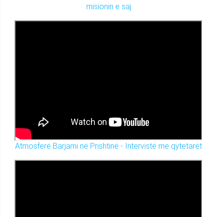
misionin e saj
Atmosferë Barjami në Prishtinë - Intervistë me qytetarët