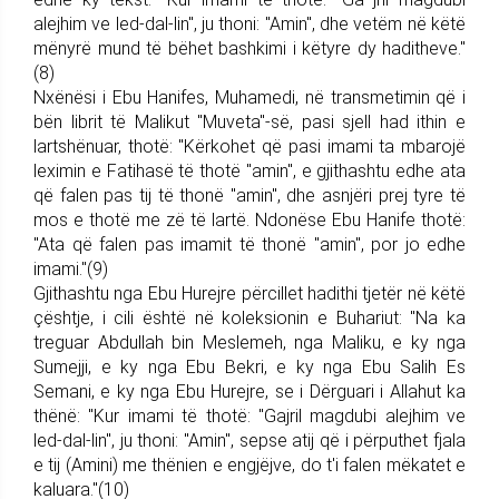
alejhim ve led-dal-lin", ju thoni: "Amin", dhe vetëm në këtë
mënyrë mund të bëhet bashkimi i këtyre dy haditheve."
(8)
Nxënësi i Ebu Hanifes, Muhamedi, në transmetimin që i
bën librit të Malikut "Muveta"-së, pasi sjell had ithin e
lartshënuar, thotë: "Kërkohet që pasi imami ta mbarojë
leximin e Fatihasë të thotë "amin", e gjithashtu edhe ata
që falen pas tij të thonë "amin", dhe asnjëri prej tyre të
mos e thotë me zë të lartë. Ndonëse Ebu Hanife thotë:
"Ata që falen pas imamit të thonë "amin", por jo edhe
imami."(9)
Gjithashtu nga Ebu Hurejre përcillet hadithi tjetër në këtë
çështje, i cili është në koleksionin e Buhariut: "Na ka
treguar Abdullah bin Meslemeh, nga Maliku, e ky nga
Sumejji, e ky nga Ebu Bekri, e ky nga Ebu Salih Es
Semani, e ky nga Ebu Hurejre, se i Dërguari i Allahut ka
thënë: "Kur imami të thotë: "Gajril magdubi alejhim ve
led-dal-lin", ju thoni: "Amin", sepse atij që i përputhet fjala
e tij (Amini) me thënien e engjëjve, do t'i falen mëkatet e
kaluara."(10)