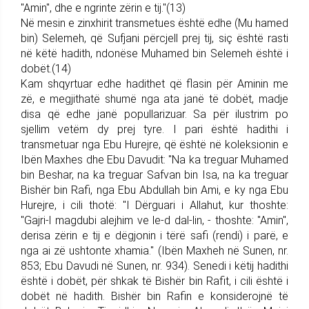
"Amin", dhe e ngrinte zërin e tij."(13)
Në mesin e zinxhirit transmetues është edhe (Mu hamed
bin) Selemeh, që Sufjani përcjell prej tij, siç është rasti
në këtë hadith, ndonëse Muhamed bin Selemeh është i
dobët.(14)
Kam shqyrtuar edhe hadithet që flasin për Aminin me
zë, e megjithatë shumë nga ata janë të dobët, madje
disa që edhe janë popullarizuar. Sa për ilustrim po
sjellim vetëm dy prej tyre. I pari është hadithi i
transmetuar nga Ebu Hurejre, që është në koleksionin e
Ibën Maxhes dhe Ebu Davudit: "Na ka treguar Muhamed
bin Beshar, na ka treguar Safvan bin Isa, na ka treguar
Bishër bin Rafi, nga Ebu Abdullah bin Ami, e ky nga Ebu
Hurejre, i cili thotë: "I Dërguari i Allahut, kur thoshte:
"Gajri-l magdubi alejhim ve le-d dal-lin, - thoshte: "Amin",
derisa zërin e tij e dëgjonin i tërë safi (rendi) i parë, e
nga ai zë ushtonte xhamia." (Ibën Maxheh në Sunen, nr.
853; Ebu Davudi në Sunen, nr. 934). Senedi i këtij hadithi
është i dobët, për shkak të Bishër bin Rafit, i cili është i
dobët në hadith. Bishër bin Rafin e konsiderojnë të