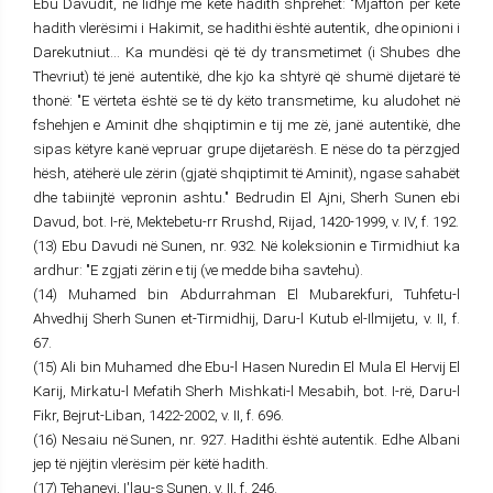
Ebu Davudit, në lidhje me këtë hadith shprehet: "Mjafton për këtë
hadith vlerësimi i Hakimit, se hadithi është autentik, dhe opinioni i
Darekutniut... Ka mundësi që të dy transmetimet (i Shubes dhe
Thevriut) të jenë autentikë, dhe kjo ka shtyrë që shumë dijetarë të
thonë: "E vërteta është se të dy këto transmetime, ku aludohet në
fshehjen e Aminit dhe shqiptimin e tij me zë, janë autentikë, dhe
sipas këtyre kanë vepruar grupe dijetarësh. E nëse do ta përzgjed
hësh, atëherë ule zërin (gjatë shqiptimit të Aminit), ngase sahabët
dhe tabiinjtë vepronin ashtu." Bedrudin El Ajni, Sherh Sunen ebi
Davud, bot. I-rë, Mektebetu-rr Rrushd, Rijad, 1420-1999, v. IV, f. 192.
(13) Ebu Davudi në Sunen, nr. 932. Në koleksionin e Tirmidhiut ka
ardhur: "E zgjati zërin e tij (ve medde biha savtehu).
(14) Muhamed bin Abdurrahman El Mubarekfuri, Tuhfetu-l
Ahvedhij Sherh Sunen et-Tirmidhij, Daru-l Kutub el-Ilmijetu, v. II, f.
67.
(15) Ali bin Muhamed dhe Ebu-l Hasen Nuredin El Mula El Hervij El
Karij, Mirkatu-l Mefatih Sherh Mishkati-l Mesabih, bot. I-rë, Daru-l
Fikr, Bejrut-Liban, 1422-2002, v. II, f. 696.
(16) Nesaiu në Sunen, nr. 927. Hadithi është autentik. Edhe Albani
jep të njëjtin vlerësim për këtë hadith.
(17) Tehanevi, I'lau-s Sunen, v. II, f. 246.