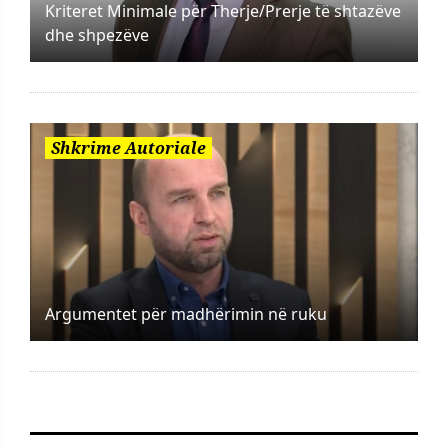
Kriteret Minimale për Therje/Prerje të shtazëve
dhe shpezëve
Shkrime Autoriale
Argumentet për madhërimin në ruku