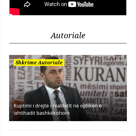
Autoriale
Shkrime Autoriale
Kuptimi i drejtë i realitetit në optikën e
ixhtihadit bashkëkohorë