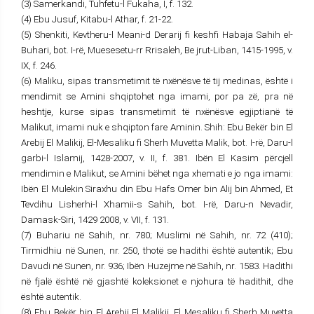
(3) Samerkandi, Tuhfetu-l Fukaha, I, f. 132.
(4) Ebu Jusuf, Kitabu-l Athar, f. 21-22.
(5) Shenkiti, Kevtheru-l Meani-d Derarij fi keshfi Habaja Sahih el-
Buhari, bot. I-rë, Muesesetu-rr Rrisaleh, Be jrut-Liban, 1415-1995, v.
IX, f. 246.
(6) Maliku, sipas transmetimit të nxënësve të tij medinas, është i
mendimit se Amini shqiptohet nga imami, por pa zë, pra në
heshtje, kurse sipas transmetimit të nxënësve egjiptianë të
Malikut, imami nuk e shqipton fare Aminin. Shih: Ebu Bekër bin El
Arebij El Malikij, El-Mesaliku fi Sherh Muvetta Malik, bot. I-rë, Daru-l
garbi-l Islamij, 1428-2007, v. II, f. 381. Ibën El Kasim përcjell
mendimin e Malikut, se Amini bëhet nga xhemati e jo nga imami:
Ibën El Mulekin Siraxhu din Ebu Hafs Omer bin Alij bin Ahmed, Et
Tevdihu Lisherhi-l Xhamii-s Sahih, bot. I-rë, Daru-n Nevadir,
Damask-Siri, 1429 2008, v. VII, f. 131.
(7) Buhariu në Sahih, nr. 780; Muslimi në Sahih, nr. 72 (410);
Tirmidhiu në Sunen, nr. 250, thotë se hadithi është autentik; Ebu
Davudi në Sunen, nr. 936; Ibën Huzejme në Sahih, nr. 1583. Hadithi
në fjalë është në gjashtë koleksionet e njohura të hadithit, dhe
është autentik.
(8) Ebu Bekër bin El Arebij El Malikij, El Mesaliku fi Sherh Muvetta