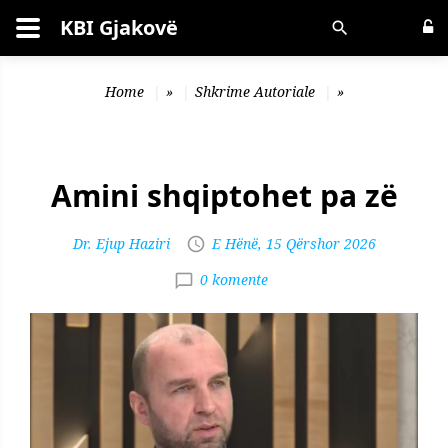
KBI Gjakovë
Kërko
Home
»
Shkrime Autoriale
»
Amini shqiptohet pa zë
Dr. Ejup Haziri
E Hënë, 15 Qërshor 2026
0 komente