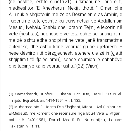
(në heshtje) është sunet."(21) Turkmani, në librin e tij
madhështor "El Xhevheru-n Nekij", thotë: "...Omeri dhe
Aliu nuk e shqiptonin me zë as Besmelen e as Aminin, e
Taberiu në këtë çështje ka transmetuar se Abdullah bin
Mesudi, Nehaiu, Shabiu dhe Ibrahim Tejmij e lexonin në
vete (heshtas), ndonëse e vërteta është se, si shqiptimi
me zë ashtu edhe shqiptimi në vete janë transmetime
autentike, dhe ashtu kanë vepruar grupe dijetarësh. E
nëse dëshiron të përzgjedhësh, atëherë ule zërin (gjatë
shqiptimit të fjalës amin), sepse shumica e sahabëve
dhe tabiinjve kanë vepruar ashtu."(22) (Vijon)
______________________________________________________
(1) Samerkandi, Tuhfetu-l Fukaha. Bot. II-të, Daru-l Kutub el-
Ilmijetu, Bejrut-Liban, 1414-1994, v. I, f. 132.
(2) Muhamed bin El Hasen Esh Shejbani, Kitabu-l Asl (i njohur si
El-Mebsut), me koment dhe recenzurë nga Ebu-l Vefa El Afgani,
bot. I-rë, 1401-1981, Daru-l Mearif En Numanijetu, Lahore-
Pakistan, v. I, f. 11.