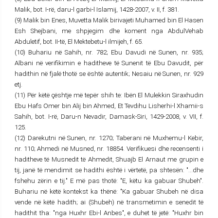
Malik, bot. I-rë, daru-l garbi-l Islamij, 1428-2007, v. II, f. 381.
(9) Malik bin Enes, Muvetta Malik birivajeti Muhamed bin El Hasen
Esh Shejbani, me shpjegim dhe koment nga AbdulVehab
Abduletif, bot. II-të, El Mektebetu-l ilmijeh, f. 65.
(10) Buhariu në Sahih, nr. 782; Ebu Davudi në Sunen, nr. 935;
Albani në verifikimin e haditheve të Sunenit të Ebu Davudit, për
hadithin në fjalë thotë se është autentik; Nesaiu në Sunen, nr. 929
etj.
(11) Për këtë çështje më tepër shih te: Ibën El Mulekkin Siraxhudin
Ebu Hafs Omer bin Alij bin Ahmed, Et Tevdihu Lisherhi-l Xhamii-s
Sahih, bot. I-rë, Daru-n Nevadir, Damask-Siri, 1429-2008, v. VII, f.
125.
(12) Darekutni në Sunen, nr. 1270; Taberani në Muxhemu-l Kebir,
nr. 110; Ahmedi në Musned, nr. 18854. Verifikuesi dhe recensenti i
haditheve të Musnedit të Ahmedit, Shuajb El Arnaut me grupin e
tij, janë të mendimit se hadithi është i vërtetë, pa shtesën: "...dhe
fshehu zërin e tij." E më pas thotë: "E, këtu ka gabuar Shubeh".
Buhariu në këtë kontekst ka thënë: "Ka gabuar Shubeh në disa
vende në këtë hadith; ai (Shubeh) në transmetimin e senedit të
hadithit tha: "nga Huxhr Ebi-l Anbes", e duhet të jetë: "Huxhr bin