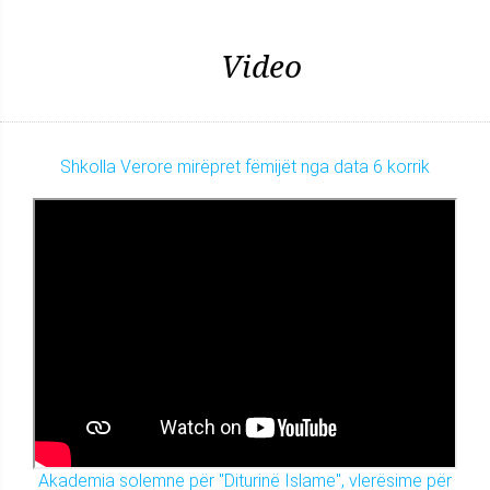
Video
Shkolla Verore mirëpret fëmijët nga data 6 korrik
Akademia solemne për "Diturinë Islame", vlerësime për