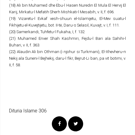
(18) Ali bin Muhamed dhe Ebu-l Hasen Nuredin El Mula El Hervij El
Karij, Mirkatu-l Mefatih Sherh Mishkati-l Mesabih, v. II, f. 696.
(19) Vizaretu-l Evkaf vesh-shuun el-Islamijetu, El-Mev suatu-l
Fikhijetu el-Kuvejtijetu, bot. II-të, Daru-s Selasil, Kuvajt, v. I, f. 111.
(20) Samerkandi, Tuhfetu-l Fukaha, I, f. 132.
(21) Muhamed Enver Shah Kashmiri, Fejdu-l Bari ala Sahihi-l
Buhari, v. II, f. 363.
(22) Alaudin Ali bin Othman (i njohur si Turkmani), El-Xhevheru-n
Nekij ala Suneni-l Bejhekij, daru-l fikr, Bejrut-Li ban, pa vit botimi, v.
II, f. 58.
Dituria Islame 306