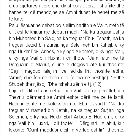
grup dijetarësh tjerë dhe dy shkollat tjera, - shafiite dhe
hanbelite, që mendojnë se Amini duhet të bëhet me zë
të lartë.
Pa u lëshuar në debat po sjellim hadithin e Vailit, rreth të
cilit është krijuar një debat i madh: "Na ka treguar Jahja
bin Muhamed bin Said, na ka treguar Ebu-l Eshath, na ka
treguar Jezid bin Zureji, nga Sele meh bin Kuhejl, e ky
nga Huxhr Ebi-l Anbes, e ky nga Alkameh, e ky nga Vaili,
e ky nga Vail bin Huxhri, i cili thotë: "Jam falur me të
Dërguarin e Allahut, e unë e dëgjova atë kur thoshte:
"Gajril magdubi alejhim ve led-dal-lin", thoshte edhe:
"Amin", dhe fshihte zërin e tij (e tha në heshtje)..." Edhe
Shubeh tha njësoj: "Dhe fshehu zërin e tij."(12)
I njëjti hadith i transmetuar nga Vaili, por që përcillet nga
Thevriu, përmend se Amini është bërë me zë të lartë.
Hadithi është në koleksionin e Ebu Davudit: "Na ka
treguar Muhamed bin Kethiri, na ka treguar Sufjani nga
Selemeh, e ky nga Huxhr Ebi-l Anbes El Hadremij, e ky
nga Vail bin Huxhri, i cili thotë: "I Dërguari i Allahut, kur
lexonte "Gajril magdubi alejhim ve led-dal lin", thoshte: