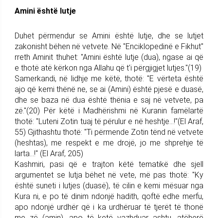
Amini është lutje
Duhet përmendur se Amini është lutje, dhe se lutjet
zakonisht bëhen në vetvete. Në "Enciklopedinë e Fikhut"
rreth Aminit thuhet: "Amini është lutje (dua), ngase ai që
e thotë atë kërkon nga Allahu që t'i përgjigjet lutjes."(19)
Samerkandi, në lidhje me këtë, thotë: "E vërteta është
ajo që kemi thënë ne, se ai (Amini) është pjesë e duasë,
dhe se baza në dua është thënia e saj në vetvete, pa
zë."(20) Për këtë i Madhërishmi në Kuranin famëlartë
thotë: "Luteni Zotin tuaj të përulur e në heshtje...!"(El Araf,
55) Gjithashtu thotë: "Ti përmende Zotin tënd në vetvete
(heshtas), me respekt e me drojë, jo me shprehje të
larta...!" (El Araf, 205)
Kashmiri, pasi që e trajton këtë tematikë dhe sjell
argumentet se lutja bëhet në vete, më pas thotë: "Ky
është suneti i lutjes (duasë), të cilin e kemi mësuar nga
Kura ni, e po të dinim ndonjë hadith, qoftë edhe merfu,
apo ndonjë urdhër që i ka urdhëruar të tjerët të thonë
me zë (amin), apo të ketë vazhduar ashtu, atëherë