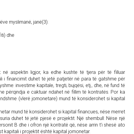
tëve myslimanë, janë(3):
iti) dhe
në aspektin ligjor, ka edhe kushte të tjera për të filluar
 i financimit duhet të jetë patjetër në para të gatshme për
yshme: investime kapitale, tregti, bujqësi, etj., dhe, në fund të
dhe përqindja e caktuar ndahet në fillim të kontratës. Por ka
undshme (vlerë jomonetare) mund të konsiderohet si kapital
etar mund të konsiderohet si kapital financues, nëse merret
suria duhet të jetë pjesë e projektit. Një shembull: Nëse një
personit B dhe i ofron një kontratë që, nëse arrin t'i shesë ato
t kapitali i projektit është kapital jomonetar.