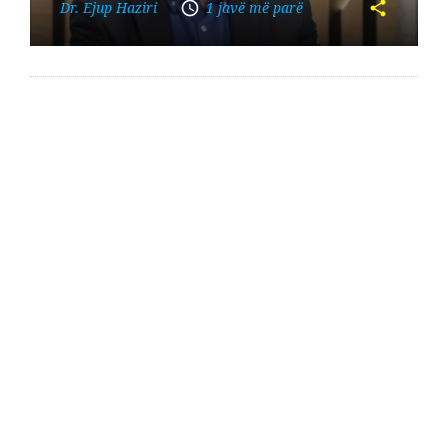
Dr. Ejup Haziri
1 javë më parë