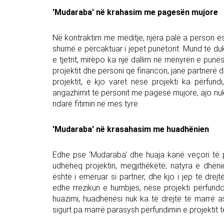
'Mudaraba' në krahasim me pagesën mujore
Në kontraktim me mëditje, njëra palë a person ësh
shumë e përcaktuar i jepet punëtorit. Mund të du
e tjetrit, mirëpo ka një dallim në mënyrën e pu
projektit dhe personi që financon, janë partnerë 
projektit, e kjo varet nëse projekti ka përfun
angazhimit të personit me pagesë mujore, ajo nuk 
ndarë fitimin në mes tyre.
'Mudaraba' në krasahasim me huadhënien
Edhe pse 'Mudaraba' dhe huaja kanë veçori të p
udhëheq projektin, megjithëkëtë, natyra e dhënie
është i emëruar si partner, dhe kjo i jep të drejt
edhe rrezikun e humbjes, nëse projekti përfund
huazimi, huadhënësi nuk ka të drejtë të marrë asnj
sigurt pa marrë parasysh përfundimin e projektit 