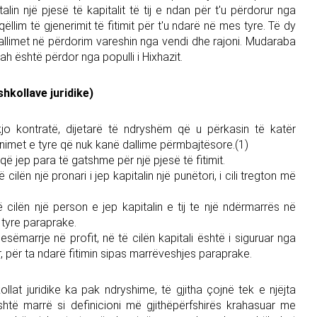
lin një pjesë të kapitalit të tij e ndan për t'u përdorur nga
ëllim të gjenerimit të fitimit për t'u ndarë në mes tyre. Të dy
 dallimet në përdorim vareshin nga vendi dhe rajoni. Mudaraba
ah është përdor nga populli i Hixhazit.
hkollave juridike)
o kontratë, dijetarë të ndryshëm që u përkasin të katër
nimet e tyre që nuk kanë dallime përmbajtësore.(1)
 që jep para të gatshme për një pjesë të fitimit.
ilën një pronari i jep kapitalin një punëtori, i cili tregton më
 cilën një person e jep kapitalin e tij te një ndërmarrës në
 tyre paraprake.
sëmarrje në profit, në të cilën kapitali është i siguruar nga
r, për ta ndarë fitimin sipas marrëveshjes paraprake.
lat juridike ka pak ndryshime, të gjitha çojnë tek e njëjta
shtë marrë si definicioni më gjithëpërfshirës krahasuar me