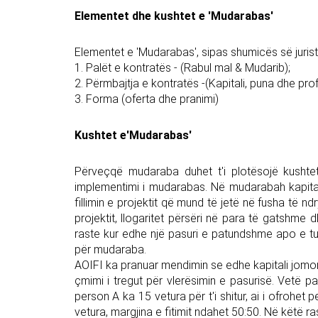
Elementet dhe kushtet e 'Mudarabas'
Elementet e 'Mudarabas', sipas shumicës së juris
1. Palët e kontratës - (Rabul mal & Mudarib);
2. Përmbajtja e kontratës -(Kapitali, puna dhe prof
3. Forma (oferta dhe pranimi)
Kushtet e'Mudarabas'
Përveçqë mudaraba duhet t'i plotësojë kushtet 
implementimi i mudarabas. Në mudarabah kapitali
fillimin e projektit që mund të jetë në fusha të ndr
projektit, llogaritet përsëri në para të gatshme 
raste kur edhe një pasuri e patundshme apo e t
për mudaraba.
AOIFI ka pranuar mendimin se edhe kapitali jomon
çmimi i tregut për vlerësimin e pasurisë. Vetë pa
person A ka 15 vetura për t'i shitur, ai i ofrohet 
vetura, margjina e fitimit ndahet 50:50. Në këtë ras