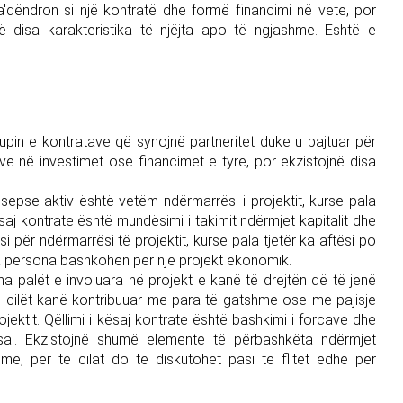
'qëndron si një kontratë dhe formë financimi në vete, por
në disa karakteristika të njëjta apo të ngjashme. Është e
upin e kontratave që synojnë partneritet duke u pajtuar për
ëve në investimet ose financimet e tyre, por ekzistojnë disa
sepse aktiv është vetëm ndërmarrësi i projektit, kurse pala
kësaj kontrate është mundësimi i takimit ndërmjet kapitalit dhe
si për ndërmarrësi të projektit, kurse pala tjetër ka aftësi po
ta persona bashkohen për një projekt ekonomik.
ha palët e involuara në projekt e kanë të drejtën që të jenë
ë cilët kanë kontribuuar me para të gatshme ose me pajisje
ektit. Qëllimi i kësaj kontrate është bashkimi i forcave dhe
losal. Ekzistojnë shumë elemente të përbashkëta ndërmjet
, për të cilat do të diskutohet pasi të flitet edhe për