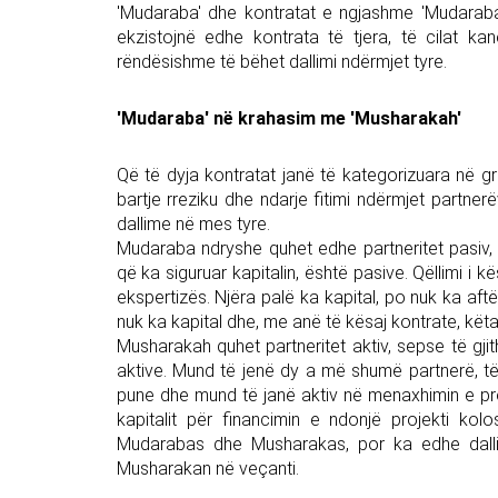
'Mudaraba' dhe kontratat e ngjashme 'Mudaraba
ekzistojnë edhe kontrata të tjera, të cilat ka
rëndësishme të bëhet dallimi ndërmjet tyre.
'Mudaraba' në krahasim me 'Musharakah'
Që të dyja kontratat janë të kategorizuara në gr
bartje rreziku dhe ndarje fitimi ndërmjet partner
dallime në mes tyre.
Mudaraba ndryshe quhet edhe partneritet pasiv, 
që ka siguruar kapitalin, është pasive. Qëllimi i 
ekspertizës. Njëra palë ka kapital, po nuk ka aftë
nuk ka kapital dhe, me anë të kësaj kontrate, kë
Musharakah quhet partneritet aktiv, sepse të gjit
aktive. Mund të jenë dy a më shumë partnerë, t
pune dhe mund të janë aktiv në menaxhimin e proj
kapitalit për financimin e ndonjë projekti ko
Mudarabas dhe Musharakas, por ka edhe dallime
Musharakan në veçanti.