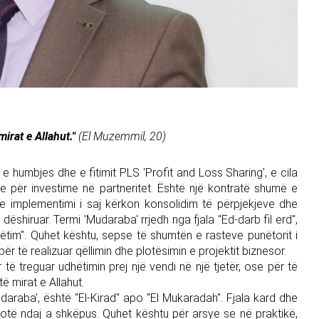
irat e Allahut."
(El Muzemmil, 20)
e humbjes dhe e fitimit PLS 'Profit and Loss Sharing', e cila
e për investime në partneritet. Është një kontratë shumë e
e implementimi i saj kërkon konsolidim të përpjekjeve dhe
 dëshiruar. Termi 'Mudaraba' rrjedh nga fjala "Ed-darb fil erd",
hëtim". Quhet kështu, sepse të shumtën e rasteve punëtorit i
ër të realizuar qëllimin dhe plotësimin e projektit biznesor.
të treguar udhëtimin prej një vendi në një tjetër, ose për të
ë mirat e Allahut.
'Mudaraba', është "El-Kirad" apo "El Mukaradah". Fjala kard dhe
otë ndaj a shkëpus. Quhet kështu për arsye se në praktikë,