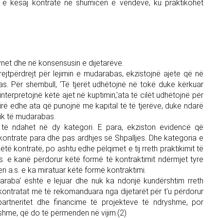
 e kësaj kontrate në shumicën e vendeve, ku praktikohet
ynet dhe në konsensusin e dijetarëve.
drejtpërdrejt për lejimin e mudarabas, ekzistojnë ajete që në
as. Për shembull, 'Të tjerët udhëtojnë në tokë duke kërkuar
 interpretojnë këtë ajet në kuptimin,'ata të cilët udhëtojnë për
shirë edhe ata që punojnë me kapital të të tjerëve, duke ndarë
tik të mudarabas.
të ndahet në dy kategori. E para, ekziston evidencë që
kontrate para dhe pas ardhjes së Shpalljes. Dhe kategoria e
ëtë kontratë, po ashtu edhe pëlqimet e tij rreth praktikimit të
s. e kanë përdorur këtë formë të kontraktimit ndërmjet tyre
i a.s. e ka miratuar këtë formë kontraktimi.
araba' është e lejuar dhe nuk ka ndonjë kundërshtim rreth
ër kontratat më të rekomanduara nga dijetarët për t'u përdorur
artneritet dhe financime të projekteve të ndryshme, por
yshme, që do të përmenden në vijim.(2)