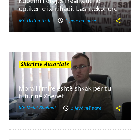
Kuptimi i drejtë i realitetit në
optikën e ixhtihadit bashkëkohorë
Mr. Driton Arifi
1 javë më parë
Shkrime Autoriale
Morali i mirë është shkak për t’u
futur në Xhenet
Mr. Vedat Shabani
1 javë më parë