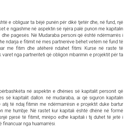
të e obliguar ta bëjë punën për dikë tjetër dhe, në fund, një
ket e ngjashme në aspektin së njëra palë punon me kapitalin
nës dhe pagesës. Në Mudaraba personi që është ndërmarrës i
dhe ndarja e fitimit në mes partnerëve bëhet vetëm në fund të
duar me fitim dhe atëherë ndahet fitimi. Kurse në raste të
varet nga partneriteti që obligon mbarimin e projektit për ta
ërbashkëta në aspektin e dhënies së kapitalit personit që
s së kapitalit dallon. në mudaraba, ai që siguron kapitalin
ë atij të ndaj fitimin me ndërmarrësin e projektit duke bartur
on me humbje. Në rastet kur kapitali është dhënë në formë
ë pjesë të fitimit, mirëpo edhe kapitali i tij duhet të jetë i
të financuar nga huamarrësi.