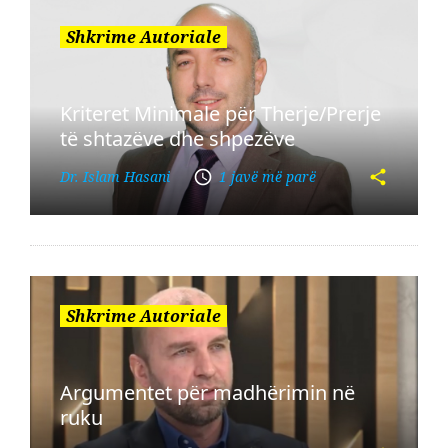
Shkrime Autoriale
Kriteret Minimale për Therje/Prerje
të shtazëve dhe shpezëve
Dr. Islam Hasani
1 javë më parë
Shkrime Autoriale
Argumentet për madhërimin në
ruku