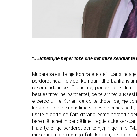
"...udhëtojnë nëpër tokë dhe det duke kërkuar të m
Mudaraba është një kontratë e definuar si ndarje 
përdoret nga individë, kompani dhe banka islam
rekomanduar për financime, por është e ditur s
besueshmëri në partneritet, që të arrihet suksesi i
e përdorur në Kur'an, që do të thotë "bëj një ud
kërkohet të bëjë udhëtime si pjesë e punës së tij, p
Është e qartë se fjala daraba është përdorur për 
bërë një udhëtim për qëllime tregtie duke kërkuar t
Fjala tjetër që përdoret për të njëjtin qëllim si 
mukaradah burojnë nga fjala karada, që do të th