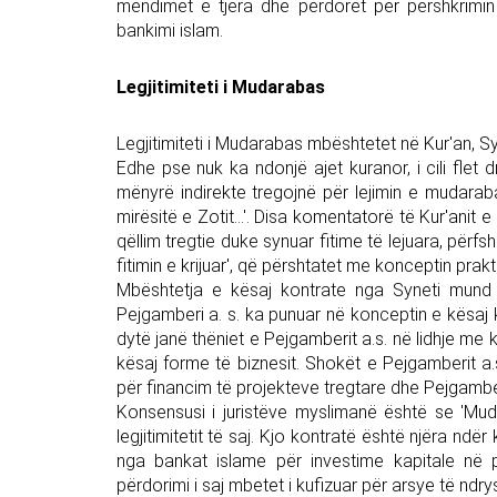
mendimet e tjera dhe përdoret për përshkrimin
bankimi islam.
Legjitimiteti i Mudarabas
Legjitimiteti i Mudarabas mbështetet në Kur'an, S
Edhe pse nuk ka ndonjë ajet kuranor, i cili flet 
mënyrë indirekte tregojnë për lejimin e mudarab
mirësitë e Zotit...'. Disa komentatorë të Kur'anit e
qëllim tregtie duke synuar fitime të lejuara, përf
fitimin e krijuar', që përshtatet me konceptin prak
Mbështetja e kësaj kontrate nga Syneti mund 
Pejgamberi a. s. ka punuar në konceptin e kësaj 
dytë janë thëniet e Pejgamberit a.s. në lidhje me k
kësaj forme të biznesit. Shokët e Pejgamberit a.
për financim të projekteve tregtare dhe Pejgamber
Konsensusi i juristëve myslimanë është se 'Mud
legjitimitetit të saj. Kjo kontratë është njëra nd
nga bankat islame për investime kapitale në p
përdorimi i saj mbetet i kufizuar për arsye të ndr