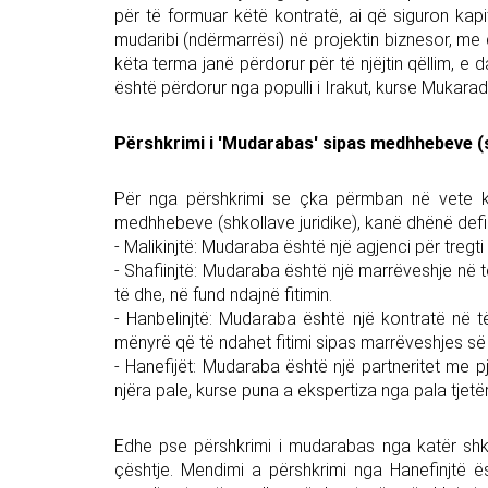
për të formuar këtë kontratë, ai që siguron kapita
mudaribi (ndërmarrësi) në projektin biznesor, me q
këta terma janë përdorur për të njëjtin qëllim, e
është përdorur nga populli i Irakut, kurse Mukarad
Përshkrimi i 'Mudarabas' sipas medhhebeve (s
Për nga përshkrimi se çka përmban në vete kj
medhhebeve (shkollave juridike), kanë dhënë defi
- Malikinjtë: Mudaraba është një agjenci për tregti
- Shafiinjtë: Mudaraba është një marrëveshje në të c
të dhe, në fund ndajnë fitimin.
- Hanbelinjtë: Mudaraba është një kontratë në të
mënyrë që të ndahet fitimi sipas marrëveshjes së
- Hanefijët: Mudaraba është një partneritet me pje
njëra pale, kurse puna a ekspertiza nga pala tjetë
Edhe pse përshkrimi i mudarabas nga katër shkol
çështje. Mendimi a përshkrimi nga Hanefinjtë ë