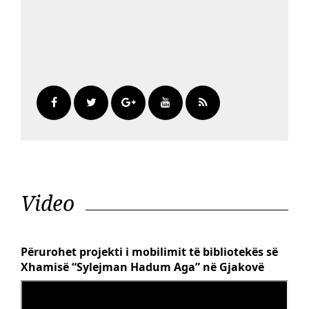
Video
Përurohet projekti i mobilimit të bibliotekës së
Xhamisë “Sylejman Hadum Aga” në Gjakovë