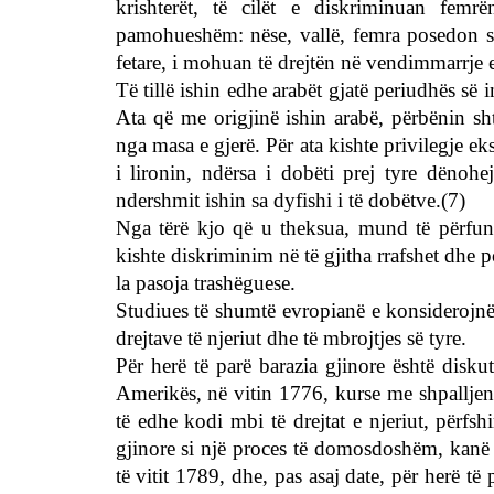
krishterët, të cilët e diskriminuan femr
pamohueshëm: nëse, vallë, femra posedon sh
fetare, i mohuan të drejtën në vendimmarrje et
Të tillë ishin edhe arabët gjatë periudhës së 
Ata që me origjinë ishin arabë, përbënin sht
nga masa e gjerë. Për ata kishte privilegje ek
i lironin, ndërsa i dobëti prej tyre dëno
ndershmit ishin sa dyfishi i të dobëtve.(7)
Nga tërë kjo që u theksua, mund të përfun
kishte diskriminim në të gjitha rrafshet dhe 
la pasoja trashëguese.
Studiues të shumtë evropianë e konsiderojnë s
drejtave të njeriut dhe të mbrojtjes së tyre.
Për herë të parë barazia gjinore është disku
Amerikës, në vitin 1776, kurse me shpallje
të edhe kodi mbi të drejtat e njeriut, përfs
gjinore si një proces të domosdoshëm, kanë 
të vitit 1789, dhe, pas asaj date, për herë t