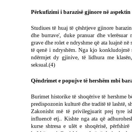
Përkufizimi i barazisë gjinore në aspekti
Studiues të huaj të çështjeve gjinore barazin
dhe burrave', duke pranuar dhe vlerësuar 
grave dhe rolet e ndryshme që ata luajnë në s
të qenë i ndryshëm. Nga kjo konkludojmë s
ndërmjet dy gjinive, të lidhura me klasën,
seksual.(4)
Qëndrimet e popujve të hershëm mbi bara
Burimet historike të shoqërive të hershme bëj
predispozonin kulturë dhe traditë të lashtë, s
Zakonisht më të privilegjuarit prej tyre ish
influencë etj.. Kishte nga ata që adhurohe
kurse shtresa e ulët e shoqërisë, përfshirë 