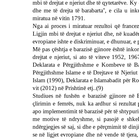
mbi të drejtat e njeriut dhe të qytetarëve. Ky 
dhe me të drejta të barabarta'', e cila u i
miratua në vitin 1791.
Nga ai proces i miratuar rezultoi që franc
Ligjin mbi të drejtat e njeriut dhe, në kuadë
evropiane ishte e diskriminuar, e dhunuar, e 
Më pas çështja e barazisë gjinore është in
drejtat e njeriut, si ato të viteve 1952, 19
Deklarata e Përgjithshme e Kombeve të Bas
Përgjithshme Islame e të Drejtave të Njeriut
Islam (1990), Deklarata e Islamabadit për R
vit (2012) në Prishtinë etj..(9)
Studiues në fushën e barazisë gjinore në 
çlirimin e femrës, nuk ka ardhur si rezultat 
apo implementimit të barazisë për të shtypuri
me motive të ndryshme, si pasojë e shkelj
ndërgjegjes së saj, si dhe e përçmimit të din
se në ligjet evropiane dhe në vende të tjera,