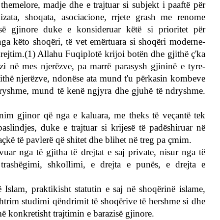
themelore, madje dhe e trajtuar si subjekt i paaftë për
zata, shoqata, asociacione, rrjete grash me renome
isë gjinore duke e konsideruar këtë si prioritet për
nga këto shoqëri, të vet emërtuara si shoqëri moderne-
ejtim.(1) Allahu Fuqiplotë krijoi botën dhe gjithë ç'ka
azi në mes njerëzve, pa marrë parasysh gjininë e tyre-
gjithë njerëzve, ndonëse ata mund t'u përkasin kombeve
ryshme, mund të kenë ngjyra dhe gjuhë të ndryshme.
im gjinor që nga e kaluara, me theks të veçantë tek
slindjes, duke e trajtuar si krijesë të padëshiruar në
açkë të pavlerë që shitet dhe blihet në treg pa çmim.
ar nga të gjitha të drejtat e saj private, nisur nga të
 trashëgimi, shkollimi, e drejta e punës, e drejta e
Islam, praktikisht statutin e saj në shoqërinë islame,
shtrim studimi qëndrimit të shoqërive të hershme si dhe
 konkretisht trajtimin e barazisë gjinore.