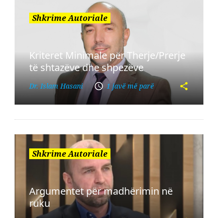
Shkrime Autoriale
Kriteret Minimale për Therje/Prerje
të shtazëve dhe shpezëve
Dr. Islam Hasani
1 javë më parë
Shkrime Autoriale
Argumentet për madhërimin në
ruku