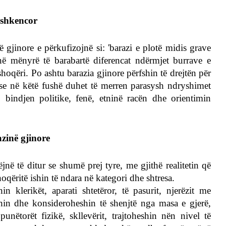
n shkencor
ë gjinore e përkufizojnë si: 'barazi e plotë midis grave
në mënyrë të barabartë diferencat ndërmjet burrave e
hoqëri. Po ashtu barazia gjinore përfshin të drejtën për
e në këtë fushë duhet të merren parasysh ndryshimet
 bindjen politike, fenë, etninë racën dhe orientimin
zinë gjinore
në të ditur se shumë prej tyre, me gjithë realitetin që
hoqëritë ishin të ndara në kategori dhe shtresa.
in klerikët, aparati shtetëror, të pasurit, njerëzit me
shin dhe konsideroheshin të shenjtë nga masa e gjerë,
punëtorët fizikë, skllevërit, trajtoheshin nën nivel të