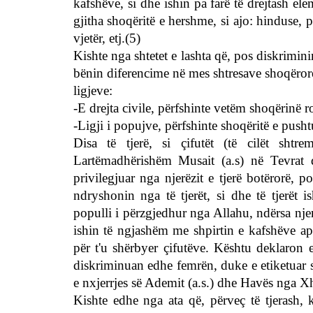
kafshëve, si dhe ishin pa farë të drejtash e
gjitha shoqëritë e hershme, si ajo: hinduse, 
vjetër, etj.(5)
Kishte nga shtetet e lashta që, pos diskrimin
bënin diferencime në mes shtresave shoqërore, 
ligjeve:
-E drejta civile, përfshinte vetëm shoqërinë 
-Ligji i popujve, përfshinte shoqëritë e push
Disa të tjerë, si çifutët (të cilët sht
Lartëmadhërishëm Musait (a.s) në Tevrat d
privilegjuar nga njerëzit e tjerë botërorë, 
ndryshonin nga të tjerët, si dhe të tjerët i
populli i përzgjedhur nga Allahu, ndërsa njerë
ishin të ngjashëm me shpirtin e kafshëve apo 
për t'u shërbyer çifutëve. Kështu deklaron 
diskriminuan edhe femrën, duke e etiketuar si
e nxjerrjes së Ademit (a.s.) dhe Havës nga Xhe
Kishte edhe nga ata që, përveç të tjerash, k