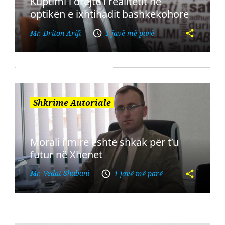
Kuptimi i drejtë i realitetit në
optikën e ixhtihadit bashkëkohorë
Mr. Driton Arifi
1 javë më parë
Shkrime Autoriale
Morali i mirë është shkak për t’u
futur në Xhenet
Mr. Vedat Shabani
1 javë më parë