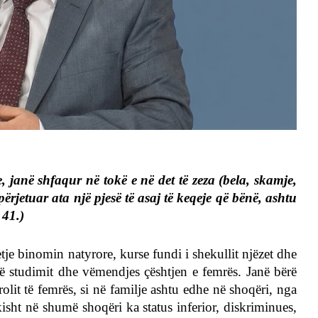
e, janë shfaqur në tokë e në det të zeza (bela, skamje,
 përjetuar ata një pjesë të asaj të keqeje që bënë, ashtu
 41.)
tje binomin natyrore, kurse fundi i shekullit njëzet dhe
 të studimit dhe vëmendjes çështjen e femrës. Janë bërë
lit të femrës, si në familje ashtu edhe në shoqëri, nga
rikisht në shumë shoqëri ka status inferior, diskriminues,