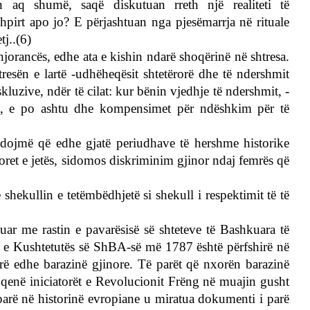
ën aq shumë, saqë diskutuan rreth një realiteti të
pirt apo jo? E përjashtuan nga pjesëmarrja në rituale
j..(6)
injorancës, edhe ata e kishin ndarë shoqërinë në shtresa.
resën e lartë -udhëheqësit shtetërorë dhe të ndershmit
skluzive, ndër të cilat: kur bënin vjedhje të ndershmit, -
hej, e po ashtu dhe kompensimet për ndëshkim për të
dojmë që edhe gjatë periudhave të hershme historike
poret e jetës, sidomos diskriminim gjinor ndaj femrës që
hekullin e tetëmbëdhjetë si shekull i respektimit të të
tuar me rastin e pavarësisë së shteteve të Bashkuara të
n e Kushtetutës së ShBA-së më 1787 është përfshirë në
hirë edhe barazinë gjinore. Të parët që nxorën barazinë
qenë iniciatorët e Revolucionit Frëng në muajin gusht
ë parë në historinë evropiane u miratua dokumenti i parë