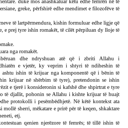
lementare. duke mos anashkaluar këtu edhe femrën në të
persiane, greke, përfshirë edhe mendimet e filozofëve të
imeve të lartpërmendura, kishin formuluar edhe ligje që
e prej tyre ishin romakët, të cilët përpiluan dy lloje të
romake.
tuara nga romakët.
rembëruan dhe ndryshuan atë që i zbriti Allahu i
hiatën e vjetër, ky veprim i shtyri të ndiheshin të
po ashtu ishin të krijuar nga komponentë që i bënin të
shin krijuar në shërbim të tyre), pretendonin se ishin
zit e tjerë i konsideronin si kafshë dhe shpirtrat e tyre
të djallit, pohonin se Allahu i kishte krijuar të huajt
edhe protokolli i pesëmbëdhjetë. Në këtë kontekst ata
 mollë sherri, mëkatare e prirë për të keqen, shkaktare
neti, etj.
ontestuan qenien njerëzore të femrës; të tillë ishin të