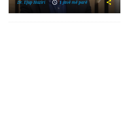
Dr. Ejup Haziri
1 javë më parë