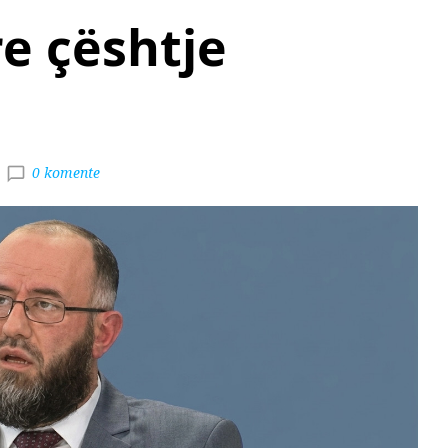
re çështje
0 komente