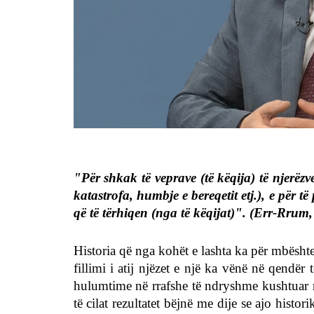
"Për shkak të veprave (të këqija) të njerëzv
katastrofa, humbje e bereqetit etj.), e për të
që të tërhiqen (nga të këqijat)". (Err-Rrum,
Historia që nga kohët e lashta ka për mbështe
fillimi i atij njëzet e një ka vënë në qendër
hulumtime në rrafshe të ndryshme kushtuar ro
të cilat rezultatet bëjnë me dije se ajo histo