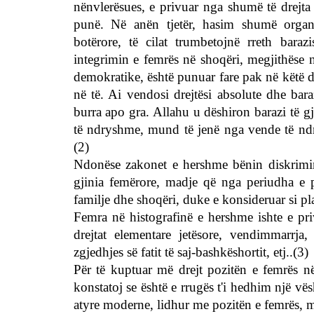
nënvlerësues, e privuar nga shumë të drejta 
punë. Në anën tjetër, hasim shumë organi
botërore, të cilat trumbetojnë rreth baraz
integrimin e femrës në shoqëri, megjithëse 
demokratike, është punuar fare pak në këtë dr
në të. Ai vendosi drejtësi absolute dhe bar
burra apo gra. Allahu u dëshiron barazi të 
të ndryshme, mund të jenë nga vende të nd
(2)
Ndonëse zakonet e hershme bënin diskrimin
gjinia femërore, madje që nga periudha e pa
familje dhe shoqëri, duke e konsideruar si pl
Femra në histografinë e hershme ishte e privu
drejtat elementare jetësore, vendimmarrja,
zgjedhjes së fatit të saj-bashkëshortit, etj..(3)
Për të kuptuar më drejt pozitën e femrës në 
konstatoj se është e rrugës t'i hedhim një vë
atyre moderne, lidhur me pozitën e femrës, më