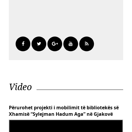
Video
Përurohet projekti i mobilimit të bibliotekës së
Xhamisë “Sylejman Hadum Aga” në Gjakovë