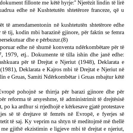
dokument fillonte me këtë hyrje:'' Njerëzit lindin të lirë
nkuadrua edhe në Kushtetutën shtetërore franceze, që u
ezët të amendamentonin në kushtetutën shtetërore edhe
r të tij, kodin mbi barazinë gjinore, për faktin se femra
persekutuar dhe e përbuzur.(8)
korporuar edhe në shumë konventa ndërkombëtare për të
67, 1979, etj.. Dokumente të tilla ishin dhe janë edhe:
hkuara për të Drejtat e Njeriut (1948), Deklarata e
 (1981), Deklarata e Kajros mbi të Drejtat e Njeriut në
olin e Gruas, Samiti Ndërkombëtar i Gruas mbajtur këtë
Evropë pohojnë se thirrja për barazi gjinore dhe për
për reforma të arsyeshme, të administrimit të drejtësisë
t, po ka ardhur si rrjedhojë e kërkesave gjatë protestave
es së të drejtave të femrës në Evropë, e fyerjes së
jitetit të saj. Ky veprim na shtyn të meditojmë më thellë
 me gjithë ekzistimin e ligjeve mbi të drejtat e njeriut,