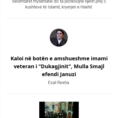
besimtarët myslimanë do ta plotësojnë njërin prej 5
kushteve të Islamit, kryerjen e Haxhit.
Kaloi në botën e amshueshme imami
veteran i "Dukagjinit", Mulla Smajl
efendi Januzi
Esat Rexha