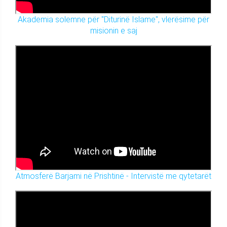
Akademia solemne për "Diturinë Islame", vlerësime për
misionin e saj
Atmosferë Barjami në Prishtinë - Intervistë me qytetarët