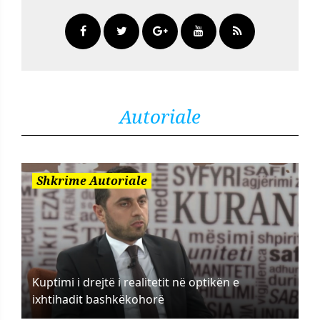
Autoriale
Shkrime Autoriale
Kuptimi i drejtë i realitetit në optikën e
ixhtihadit bashkëkohorë