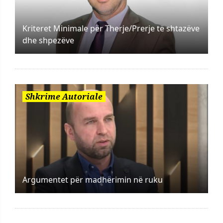
Kriteret Minimale për Therje/Prerje të shtazëve
dhe shpezëve
Shkrime Autoriale
Argumentet për madhërimin në ruku