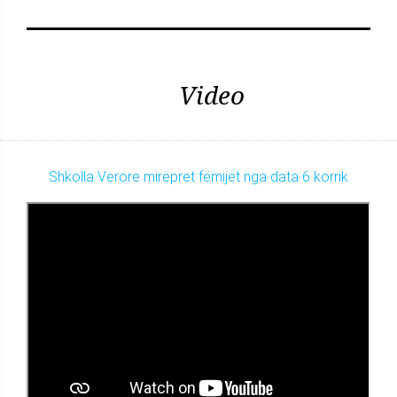
Video
Shkolla Verore mirëpret fëmijët nga data 6 korrik