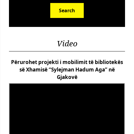
Search
Video
Përurohet projekti i mobilimit të bibliotekës
së Xhamisë “Sylejman Hadum Aga” në
Gjakovë