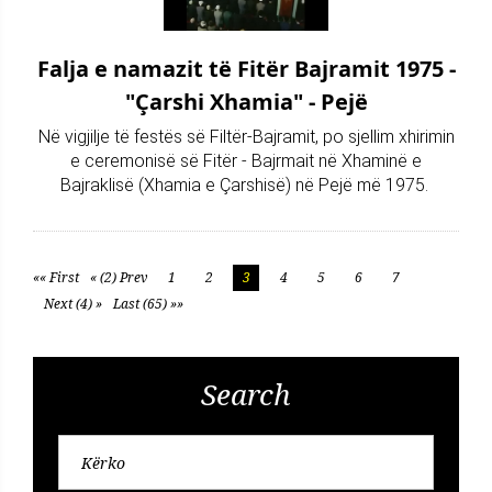
Falja e namazit të Fitër Bajramit 1975 -
"Çarshi Xhamia" - Pejë
Në vigjilje të festës së Filtër-Bajramit, po sjellim xhirimin
e ceremonisë së Fitër - Bajrmait në Xhaminë e
Bajraklisë (Xhamia e Çarshisë) në Pejë më 1975.
«« First
« (2) Prev
1
2
3
4
5
6
7
Next (4) »
Last (65) »»
Search