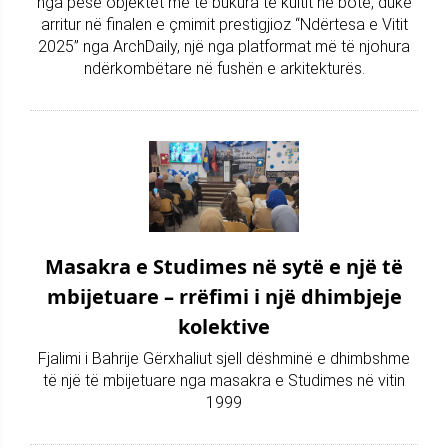
nga pesë objektet më të bukura të kultit në botë, duke
arritur në finalen e çmimit prestigjioz “Ndërtesa e Vitit
2025” nga ArchDaily, një nga platformat më të njohura
ndërkombëtare në fushën e arkitekturës.
Masakra e Studimes në sytë e një të
mbijetuare – rrëfimi i një dhimbjeje
kolektive
Fjalimi i Bahrije Gërxhaliut sjell dëshminë e dhimbshme
të një të mbijetuare nga masakra e Studimes në vitin
1999