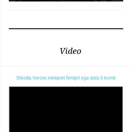
Video
Shkolla Verore mirëpret fëmijët nga data 6 korrik