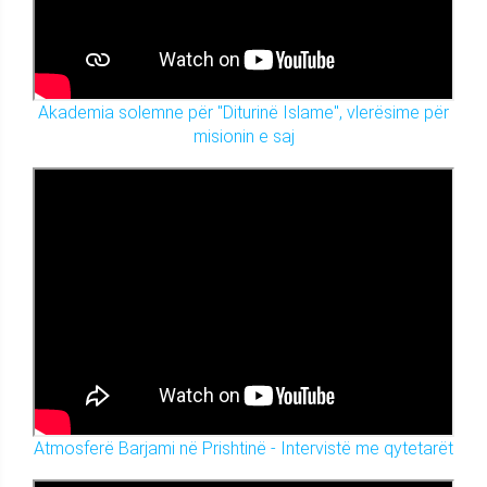
Akademia solemne për "Diturinë Islame", vlerësime për
misionin e saj
Atmosferë Barjami në Prishtinë - Intervistë me qytetarët