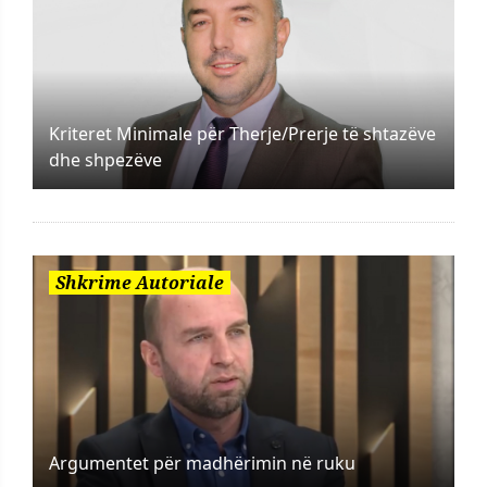
Kriteret Minimale për Therje/Prerje të shtazëve
dhe shpezëve
Shkrime Autoriale
Argumentet për madhërimin në ruku