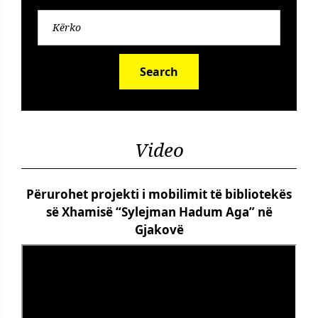
Search
Video
Përurohet projekti i mobilimit të bibliotekës
së Xhamisë “Sylejman Hadum Aga” në
Gjakovë