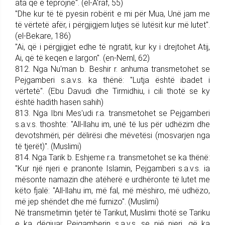
ata që e teprojnë". (el-A'raf, 55)
"Dhe kur të të pyesin ro­bërit e mi për Mua, Unë jam me
të vërtetë afër, i përgji­gjem lutjes së lutësit kur më lutet".
(el-Bekare, 186)
"Ai, që i përgjigjet edhe të ngratit, kur ky i drejtohet Atij,
Ai, që të keqen e lar­gon". (en-Neml, 62)
812. Nga Nu'man b. Beshir r. anhuma trans­me­tohet se
Pej­gam­be­ri s.a.v.s. ka thënë: "Lutja është ibadet i
vërtetë". (Ebu Davudi dhe Tirmi­dhiu, i cili thotë se ky
është hadith hasen sahih)
813. Nga Ibni Mes'udi r.a. trans­me­tohet se Pej­gam­be­ri
s.a.v.s. thoshte: "All-llahu im, unë të lus për udhëzim dhe
devotshmëri, për dëlirësi dhe mëvetësi (mosvarjen nga
të tjerët)". (Muslimi)
814. Nga Tarik b. Eshjeme r.a. trans­me­tohet se ka thënë:
"Kur një njeri e pranonte Islamin, Pej­gam­be­ri s.a.v.s. ia
mësonte namazin dhe atëherë e urdhëronte të lutet me
këto fjalë: "All-llahu im, më fal, më mëshiro, më udhëzo,
më jep shëndet dhe më furnizo". (Mus­limi)
Në transmetimin tjetër të Tarikut, Muslimi thotë se Tariku
e ka dëgjuar Pej­gam­be­rin s.a.v.s. se një njeri, që ka