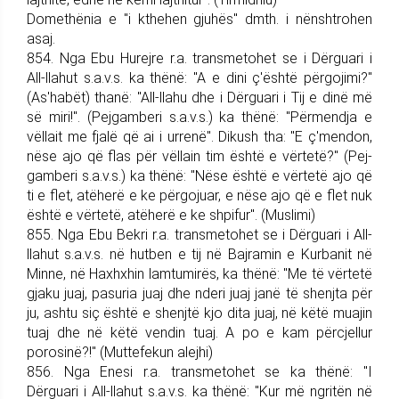
Domethënia e "i kthehen gjuhës" dmth. i nënshtrohen
asaj.
854. Nga Ebu Hurejre r.a. trans­me­tohet se i Dërguari i
All-llahut s.a.v.s. ka thënë: "A e dini ç'është përgojimi?"
(As'habët) thanë: "All-llahu dhe i Dërguari i Tij e dinë më
së miri!". (Pej­gam­be­ri s.a.v.s.) ka thënë: "Përmendja e
vëllait me fjalë që ai i urrenë". Dikush tha: "E ç'mendon,
nëse ajo që flas për vëllain tim është e vërtetë?" (Pej­
gam­be­ri s.a.v.s.) ka thënë: "Nëse është e vërtetë ajo që
ti e flet, atëherë e ke përgojuar, e nëse ajo që e flet nuk
është e vërtetë, atëherë e ke shpifur". (Muslimi)
855. Nga Ebu Bekri r.a. trans­me­tohet se i Dërguari i All-
llahut s.a.v.s. në hutben e tij në Bajramin e Kurbanit në
Minne, në Haxhxhin lamtumirës, ka thënë: "Me të vërtetë
gjaku juaj, pasuria juaj dhe nderi juaj janë të shenjta për
ju, ashtu siç është e shenjtë kjo dita juaj, në këtë muajin
tuaj dhe në këtë vendin tuaj. A po e kam për­cjellur
porosinë?!" (Muttefekun alejhi)
856. Nga Enesi r.a. trans­me­tohet se ka thënë: "I
Dërguari i All-lla­hut s.a.v.s. ka thënë: "Kur më ngritën në