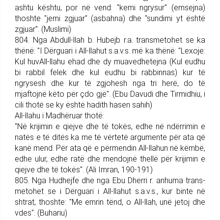
ashtu kështu, por në vend: "kemi ngrysur" (emsejna)
thoshte "jemi zgjuar" (asbahna) dhe "sundimi yt është
zgjuar". (Muslimi)
804. Nga Abdull-llah b. Hubejb r.a. trans­me­tohet se ka
thënë: "I Dërguari i All-llahut s.a.v.s. më ka thënë: "Lexoje:
Kul huvAll-llahu ehad dhe dy muavedhetejna (Kul eudhu
bi rabbil felek dhe kul eudhu bi rabbinnas) kur të
ngrysesh dhe kur të zgjohesh nga tri herë, do të
mjaftojnë këto për çdo gjë". (Ebu Davudi dhe Tirmidhiu, i
cili thotë se ky është hadith hasen sahih)
All-llahu i Madhëruar thotë:
"Në krijimin e qiejve dhe të tokës, edhe në ndërrimin e
natës e të ditës ka me të vërtetë argumente për ata që
kanë mend. Për ata që e përmendin All-llahun në këmbë,
edhe ulur, edhe ratë dhe mendojnë thellë për kri­jimin e
qiejve dhe të tokës". (Ali Imran, 190-191)
805. Nga Hudhejfe dhe nga Ebu Dherri r. anhuma trans­
me­tohet se i Dërguari i All-llahut s.a.v.s., kur binte në
shtrat, thoshte: "Me emrin tënd, o All-llah, unë jetoj dhe
vdes". (Buhariu)