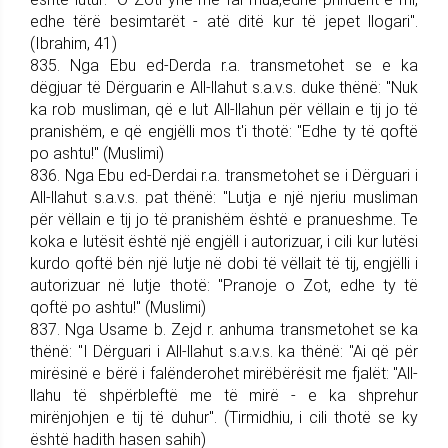
edhe tërë besimtarët - atë ditë kur të jepet llogari".
(Ibrahim, 41)
835. Nga Ebu ed-Derda r.a. trans­me­tohet se e ka
dëgjuar të Dërguarin e All-llahut s.a.v.s. duke thënë: "Nuk
ka rob musliman, që e lut All-llahun për vëllain e tij jo të
pranishëm, e që engjëlli mos t'i thotë: "Edhe ty të qoftë
po ashtu!" (Muslimi)
836. Nga Ebu ed-Derdai r.a. trans­me­tohet se i Dërguari i
All-llahut s.a.v.s. pat thënë: "Lutja e një njeriu musliman
për vëllain e tij jo të pranishëm është e pranueshme. Te
koka e lutësit është një engjëll i autorizuar, i cili kur lutësi
kurdo qoftë bën një lutje në dobi të vëllait të tij, engjëlli i
autorizuar në lutje thotë: "Pranoje o Zot, edhe ty të
qoftë po ashtu!" (Muslimi)
837. Nga Usame b. Zejd r. an­huma trans­me­tohet se ka
thënë: "I Dërguari i All-llahut s.a.v.s. ka thënë: "Ai që për
mirësinë e bërë i falënderohet mirëbërësit me fjalët: "All-
llahu të shpërbleftë me të mirë - e ka shprehur
mirënjohjen e tij të duhur". (Tirmidhiu, i cili thotë se ky
është hadith hasen sa­hih)