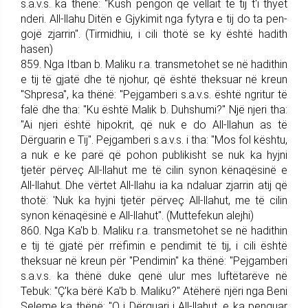
s.a.v.s. ka thënë: "Kush pengon që vëllait të tij t'i thyet
nderi. All-llahu Ditën e Gjykimit nga fytyra e tij do ta pen­
gojë zjarrin". (Tirmidhiu, i cili thotë se ky është hadith
hasen)
859. Nga Itban b. Maliku r.a. trans­me­tohet se në hadithin
e tij të gjatë dhe të njohur, që është thek­suar në kreun
"Shpresa", ka thënë: "Pej­gam­be­ri s.a.v.s. është ngritur të
falë dhe tha: "Ku është Malik b. Duhshumi?" Një njeri tha:
"Ai njeri është hipokrit, që nuk e do All-llahun as të
Dërguarin e Tij". Pej­gam­be­ri s.a.v.s. i tha: "Mos fol kështu,
a nuk e ke parë që pohon publikisht se nuk ka hyjni
tjetër për­veç All-llahut me të cilin synon kënaqësinë e
All-lla­hut. Dhe vërtet All-llahu ia ka ndaluar zjarrin atij që
thotë: 'Nuk ka hyjni tjetër përveç All-llahut, me të cilin
synon kënaqësinë e All-llahut". (Muttefekun alejhi)
860. Nga Ka'b b. Maliku r.a. trans­me­tohet se në hadithin
e tij të gjatë për rrëfimin e pendimit të tij, i cili është
theksuar në kreun për "Pendimin" ka thënë: "Pej­gam­be­ri
s.a.v.s. ka thënë duke qenë ulur mes luftëtarëve në
Tebuk: "Ç'ka bërë Ka'b b. Maliku?" Atëherë njëri nga Beni
Seleme ka thënë: "O i Dërguari i All-llahut, e ka pen­guar