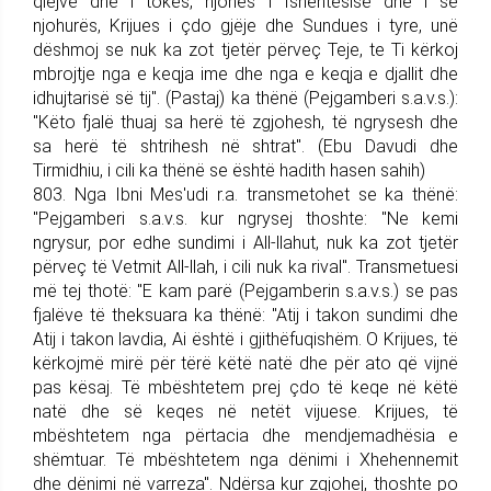
qiejve dhe i tokës, njohës i fshehtësisë dhe i së
njohurës, Kri­jues i çdo gjëje dhe Sundues i tyre, unë
dëshmoj se nuk ka zot tjetër përveç Teje, te Ti kërkoj
mbrojtje nga e keqja ime dhe nga e keqja e djallit dhe
idhujtarisë së tij". (Pastaj) ka thënë (Pej­gam­be­ri s.a.v.s.):
"Këto fjalë thuaj sa herë të zgjohesh, të ngrysesh dhe
sa herë të shtrihesh në shtrat". (Ebu Davudi dhe
Tirmidhiu, i cili ka thënë se është hadith hasen sahih)
803. Nga Ibni Mes'udi r.a. trans­me­tohet se ka thënë:
"Pej­gam­be­ri s.a.v.s. kur ngrysej thoshte: "Ne kemi
ngrysur, por edhe sun­dimi i All-llahut, nuk ka zot tjetër
përveç të Vetmit All-llah, i cili nuk ka rival". Transmetuesi
më tej thotë: "E kam parë (Pej­gam­be­rin s.a.v.s.) se pas
fjalëve të theksuara ka thënë: "Atij i takon sundimi dhe
Atij i takon lavdia, Ai është i gjithëfuqishëm. O Krijues, të
kërkojmë mirë për tërë këtë natë dhe për ato që vijnë
pas kësaj. Të mbështetem prej çdo të keqe në këtë
natë dhe së keqes në netët vi­juese. Krijues, të
mbështetem nga përtacia dhe mendjemadhësia e
shëmtuar. Të mbështetem nga dënimi i Xhehennemit
dhe dënimi në varreza". Ndërsa kur zgjohej, thoshte po