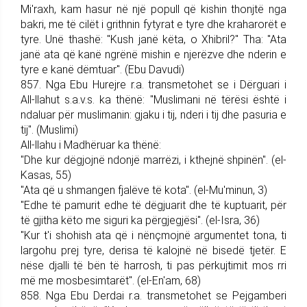
Mi'raxh, kam hasur në një popull që kishin thonjtë nga
bakri, me të cilët i grithnin fytyrat e tyre dhe kraharorët e
tyre. Unë thashë: "Kush janë këta, o Xhi­bril?" Tha: "Ata
janë ata që kanë ngrënë mishin e njerëzve dhe nderin e
tyre e kanë dëmtuar". (Ebu Davudi)
857. Nga Ebu Hurejre r.a. trans­me­tohet se i Dërguari i
All-llahut s.a.v.s. ka thënë: "Musli­mani në tërësi është i
ndaluar për muslimanin: gjaku i tij, nderi i tij dhe pasuria e
tij". (Muslimi)
All-llahu i Madhëruar ka thënë:
"Dhe kur dëgjojnë ndonjë marrëzi, i kthejnë shpinën". (el-
Kasas, 55)
"Ata që u shmangen fjalëve të kota". (el-Mu'minun, 3)
"Edhe të pamurit edhe të dëgjuarit dhe të kuptuarit, për
të gjitha këto me siguri ka përgjegjësi". (el-Isra, 36)
"Kur t'i shohish ata që i nënçmojnë argumentet tona, ti
largohu prej tyre, derisa të kalojnë në bisedë tjetër. E
nëse djalli të bën të harrosh, ti pas përkujtimit mos rri
më me mosbesimtarët". (el-En'am, 68)
858. Nga Ebu Derdai r.a. trans­me­tohet se Pej­gam­be­ri