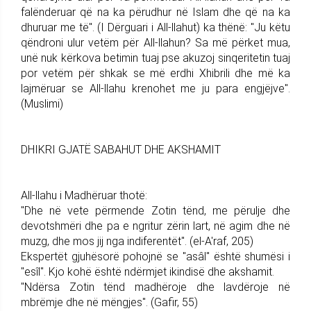
falënderuar që na ka për­udhur në Islam dhe që na ka
dhu­ruar me të". (I Dërguari i All-lla­hut) ka thënë: "Ju këtu
qëndroni ulur vetëm për All-llahun? Sa më përket mua,
unë nuk kërkova betimin tuaj pse akuzoj sinqeritetin tuaj
por vetëm për shkak se më erdhi Xhibrili dhe më ka
lajmë­ruar se All-llahu krenohet me ju para engjëjve".
(Muslimi)
DHIKRI GJATË SABAHUT DHE AKSHAMIT
All-llahu i Madhëruar thotë:
"Dhe në vete përmende Zotin tënd, me përulje dhe
devotshmëri dhe pa e ngritur zërin lart, në agim dhe në
muzg, dhe mos jij nga indif­erentët". (el-A'raf, 205)
Ekspertët gjuhësorë pohojnë se "asâl" është shumësi i
"esîl". Kjo kohë është ndërmjet ikindisë dhe akshamit.
"Ndërsa Zotin tënd madhë­roje dhe lavdëroje në
mbrëmje dhe në mëngjes". (Gafir, 55)