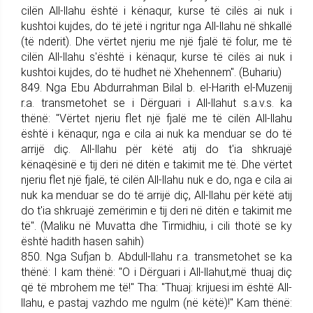
cilën All-llahu është i kënaqur, kurse të cilës ai nuk i
kushtoi kujdes, do të jetë i ngritur nga All-llahu në shkallë
(të nderit). Dhe vërtet njeriu me një fjalë të folur, me të
cilën All-llahu s'është i kënaqur, kurse të cilës ai nuk i
kushtoi kujdes, do të hudhet në Xhehennem". (Buhariu)
849. Nga Ebu Abdurrahman Bi­lal b. el-Harith el-Muzenij
r.a. trans­me­tohet se i Dërguari i All-llahut s.a.v.s. ka
thënë: "Vërtet njeriu flet një fjalë me të cilën All-llahu
është i kënaqur, nga e cila ai nuk ka menduar se do të
arrijë diç. All-llahu për këtë atij do t'ia shkruajë
kënaqësinë e tij deri në ditën e takimit me të. Dhe vërtet
njeriu flet një fjalë, të cilën All-llahu nuk e do, nga e cila ai
nuk ka menduar se do të arrijë diç, All-llahu për këtë atij
do t'ia shkruajë zemërimin e tij deri në ditën e takimit me
të". (Maliku në Mu­vatta dhe Tirmidhiu, i cili thotë se ky
është hadith hasen sahih)
850. Nga Sufjan b. Abdull-llahu r.a. trans­me­tohet se ka
thënë: I kam thënë: "O i Dërguari i All-lla­hut,më thuaj diç
që të mbrohem me të!" Tha: "Thuaj: krijuesi im është All-
llahu, e pastaj vazhdo me ngulm (në këtë)!" Kam thënë: