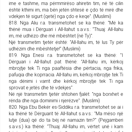
ime e tashme, ma përmmirëso ahiretin tim, në të cilin
është kthimi im, ma bën jetën shtesë e çdo të mirë dhe
vdekjen të sigurt (qetë) nga çdo e keqe". (Muslimi)
818. Nga Aliu r.a. trans­me­tohet se ka thënë: "Më ka
thënë mua i Dërguari i All-llahut s.a.v.s.: "Thuaj: All-llahu
im, më udhëzo dhe më mbështet (në Ty)".
Një transmetim tjetër është: "All-llahu im, të lus Ty për
udhëzim dhe mbështetje!" (Muslimi)
819. Nga Enesi r.a. trans­me­tohet se ka thënë: "I
Dërguari i All-lla­hut pat thënë: "All-llahu im, kërkoj
mbrojtje tek Ti nga paaftësia dhe përtacia, nga frika,
pafuqia dhe koprracia. All-llahu im, kërkoj mbrojtje tek Ti
nga dënimi i varrit dhe kërkoj mbrojtje tek Ti nga
sprovat e jetës dhe të vdekjes".
Në një transmetim tjetër shtohen fjalët: "nga borxhet e
rënda dhe nga dominimi i njerëzve". (Mus­limi)
820. Nga Ebu Bekër es-Siddiku r.a. trans­me­tohet se ai i
ka thënë të Dërguarit të All-llahut s.a.v.s.: "Ma mëso një
lutje (dua) që do ta bëj në namazin tim?" (Pej­gam­be­ri
s.a.v.s.) ka thënë: "Thuaj: All-llahu im, vërtet unë i kam