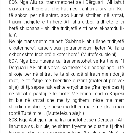
806. Nga Aliu r.a. trans­me­tohet se i Dërguari i All-llahut
s.a.v.s. i ka thënë atij dhe Fatimes r. an­huma si vijon: "Kur
të shkoni për në shtrat, apo kur të shtriheni në shtrat,
thuani tridhjetë e tri herë All-llahu ekber, tridhjetë e tri
herë shubhanall-llah dhe tridhjetë e tri herë el-hamdu lil-
lah".
Në një transmetim thuhet: "Subhnall-llahu ëshë tridhjetë
e katër herë", kurse sipas një trans­metimi tjetër: "All-llahu
ekber është tridhjetë e katër herë". (Muttefeku alejhi)
807. Nga Ebu Hurejre r.a. trans­me­tohet se ka thënë: "I
Dër­guari i All-llahut s.a.v.s. ka thënë: "Kur ndonjë nga ju të
shkojë për në shtrat, le ta shkundë shtratin me ndonjë
mjet, le ta fshijë me brendinë e izarit (material për ve­
shje) të tij, sepse nuk është e njo­hur se ç'ka hyrë pas tij
në shtrat e pastaj le të thotë: Me emrin Tënd, o Krijuesi
im bie në shtrat dhe me ty ngrihemi, nëse ma merr
shpirtin mëshiroje, e nëse ma kthen ruaje me çka i ruan
robtë Tu të mirë ". (Mutte­fekun alejhi)
808. Nga Aisheja r. anha trans­me­tohet se i Dërguari i All-
llahut s.a.v.s., kur ulej në shtrat, fryente në duart e tij dhe i
lexonte mbi to dy muavedhetejna (Felek dhe Nas), e