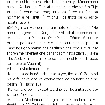
cila të është mbështetur Pej­gam­be­ri yt Muhammedi
s.a.v.s.. All-llahu im, Ti je Ai që ndihmon dhe vetëm Ti je
arritës (i qëllimeve tona). Nuk ka forcë as fuqi pa
ndihmën e All-llahut". (Tirmidhiu, i cili thotë se ky është
hadith hasen)
834. Nga Ibni Mes'udi r.a. trans­me­tohet se ka thënë: "Në
me­sin e lutjeve të të Dërguarit të All-llahut ka qenë edhe:
"All-llahu im, unë të lus për mëshirën Tënde të cilën e
pranon, për faljen tënde të cilën e siguron dhe shpëtimin
Tënd nga çdo mëkat dhe përfitimin nga çdo e mirë, për
fitoren me Xhennet dhe për shpëtimin nga zjarri". (Hakim
Ebu Abdull-llahu, i cili thotë se hadithi është sahih sipas
kushteve të Muslimit)
All-llahu i Madhëruar thotë:
"Kurse ata që kanë ardhur pas atyre, thonë: "O Zoti ynë!
Na e fal neve dhe vëllezërve tanë që na kanë prirë në
besim". (el-Hashr, 10)
"Kërko falje për mëkatet tua dhe për besimtarët e be­
simtaret!" (Muhammed,19)
"All-llahu i Madhëruar na lajmëron se Ibrahimi s.a.v.s.
është lutur: "O Zoti ynë më fal mua,edhe prindërit e mi,