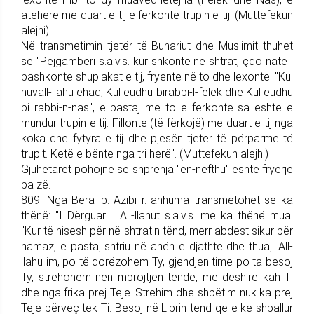
atëherë me duart e tij e fërkonte trupin e tij. (Muttefekun
alejhi)
Në transmetimin tjetër të Buhariut dhe Muslimit thuhet
se "Pej­gam­be­ri s.a.v.s. kur shkonte në shtrat, çdo natë i
bashkonte shu­plakat e tij, fryente në to dhe lex­onte: "Kul
huvall-llahu ehad, Kul eudhu birabbi-l-felek dhe Kul eudhu
bi rabbi-n-nas", e pastaj me to e fërkonte sa është e
mundur trupin e tij. Fillonte (të fërkojë) me duart e tij nga
koka dhe fytyra e tij dhe pjesën tjetër të përparme të
trupit. Këtë e bënte nga tri herë". (Muttefekun alejhi)
Gjuhëtarët pohojnë se shprehja "en-nefthu" është fryerje
pa zë.
809. Nga Bera' b. Azibi r. an­huma trans­me­tohet se ka
thënë: "I Dërguari i All-llahut s.a.v.s. më ka thënë mua:
"Kur të nisesh për në shtratin tënd, merr abdest sikur për
namaz, e pastaj shtriu në anën e djathtë dhe thuaj: All-
llahu im, po të dorëzohem Ty, gjendjen time po ta besoj
Ty, strehohem nën mbrojtjen tënde, me dëshirë kah Ti
dhe nga frika prej Teje. Strehim dhe shpëtim nuk ka prej
Teje për­veç tek Ti. Besoj në Librin tënd që e ke shpallur