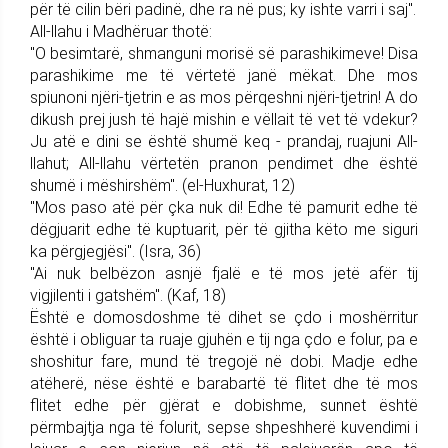
për të cilin bëri padinë, dhe ra në pus; ky ishte varri i saj".
All-llahu i Madhëruar thotë:
"O besimtarë, shmanguni morisë së parashikimeve! Disa
parashikime me të vërtetë janë mëkat. Dhe mos
spiunoni njëri-tjetrin e as mos përqeshni njëri-tjetrin! A do
dikush prej jush të hajë mishin e vëllait të vet të vdekur?
Ju atë e dini se është shumë keq - prandaj, ruajuni All-
llahut; All-llahu vërtetën pranon pendimet dhe është
shumë i mëshirshëm". (el-Huxhurat, 12)
"Mos paso atë për çka nuk di! Edhe të pamurit edhe të
dëgjuarit edhe të kuptuarit, për të gjitha këto me siguri
ka përgjegjësi". (Isra, 36)
"Ai nuk belbëzon asnjë fjalë e të mos jetë afër tij
vigjilenti i gatshëm". (Kaf, 18)
Është e domosdoshme të dihet se çdo i moshërritur
është i obliguar ta ruaje gjuhën e tij nga çdo e folur, pa e
shoshitur fare, mund të tregojë në dobi. Madje edhe
atëherë, nëse është e barabartë të flitet dhe të mos
flitet edhe për gjërat e dobishme, sunnet është
përmbajtja nga të folurit, sepse shpeshherë kuvendimi i