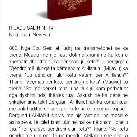
RIJADU SALIHIN - IV
Nga Imam Neveviu
800. Nga Ebu Seid el-Hudrij r.a. trans­me­tohet se ka
thënë: Muaviu me një rast doli në xhami në hall­kën e
xhematit dhe tha: "Çka qën­droni ju këtu?" U përgjigjën:
"Qëndrojmë ulur që ta përmendim All-llahun". (Muaviu) ka
thënë: "Ju qëndroni ulur këtu vetëm për All-llahun?"
Thanë: "Veçmas për këtë qëndrojmë këtu". (Muaviu) ka
thënë: "Sa më përket mua, unë nuk ju kam përbetuar
nga dyshimi ndaj thënies tuaj. Askush që ka qenë në
shkallën time tek I Dërguari i All-llahut nuk ka komunikuar
më pak hadithe se unë, por këtë herë ju komunikoj se I
Dërguari i All-llahut s.a.v.s. me një rast doli në mesin e
as'habëve, të cilët ishin ulur në hallkë në xhami, dhe u
tha: "Për ç'arsye qëndroni ulur këtu?" Thanë: "Ne këtu
qëndrojmë ulur për Ta përmendur All-llahun dhe për Ta