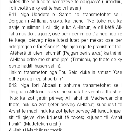
natës dhe në fund të namazeve të obliguara". (Tirmi­dhiu,
i cili thotë se ky është hadith hasen)
841. Nga Ubadete b. Samiti r.a. trans­me­tohet se i
Dërguari i All-llahut s.a.v.s. ka thënë: "Në tokë nuk ka
asnjë musliman, i cili diç e lut All-llahun, e që këtë All-
llahu nuk do t'ia japë, ose për ndërrim do t'ia heq ndonjë
të keqe, përveç nëse lutësi lutet për mëkat ose për
ndërprerjen e fare­fisnisë". Një njeri nga të pranish­mit tha:
"Atëherë të lutemi shumë!" (Pej­gam­be­ri s.a.v.s.) ka thënë:
"All-llahu edhe më shumë jep". (Tirmidhiu, që thotë se ky
është hadith hasen sahih).
Hakimi trans­me­ton nga Ebu Seidi duke ia shtuar: "Ose
edhe po aq i jep shpërblim".
842. Nga Ibni Abbasi r. anhuma trans­me­tohet se i
Dërguari i All-llahut s.a.v.s. në situatat e vështira thoshte:
"Nuk ka zot tjetër përveç All-llahut të Madhëruar dhe
thotë; nuk ka zot tjetër përveç All-llahut, sunduesit të
Arshit të madh; nuk ka zot tjetër përveç All-llahut, krijue­
sit të qiejve dhe krijuesit të tokës; krijuesit të Arshit
fisnik".. (Mutte­fekun alejhi)
All-llahu i Madhëruar thotë: