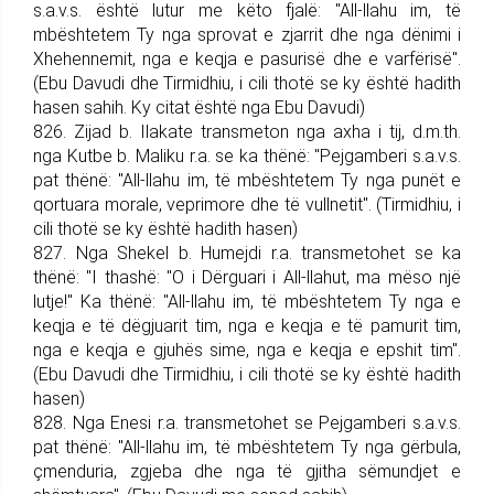
s.a.v.s. është lutur me këto fjalë: "All-llahu im, të
mbështetem Ty nga sprovat e zjarrit dhe nga dënimi i
Xhehennemit, nga e keqja e pasurisë dhe e varfërisë".
(Ebu Davudi dhe Tirmidhiu, i cili thotë se ky është hadith
hasen sahih. Ky citat është nga Ebu Davudi)
826. Zijad b. Ilakate trans­me­ton nga axha i tij, d.m.th.
nga Kutbe b. Maliku r.a. se ka thënë: "Pej­gam­be­ri s.a.v.s.
pat thënë: "All-llahu im, të mbështetem Ty nga punët e
qortuara morale, veprimore dhe të vullnetit". (Tirmidhiu, i
cili thotë se ky është hadith hasen)
827. Nga Shekel b. Humejdi r.a. trans­me­tohet se ka
thënë: "I thashë: "O i Dërguari i All-llahut, ma mëso një
lutje!" Ka thënë: "All-llahu im, të mbështetem Ty nga e
keqja e të dëgjuarit tim, nga e keqja e të pamurit tim,
nga e ke­qja e gjuhës sime, nga e keqja e epshit tim".
(Ebu Davudi dhe Tirmidhiu, i cili thotë se ky është hadith
ha­sen)
828. Nga Enesi r.a. trans­me­tohet se Pej­gam­be­ri s.a.v.s.
pat thënë: "All-llahu im, të mbështetem Ty nga gërbula,
çmenduria, zgjeba dhe nga të gjitha sëmundjet e