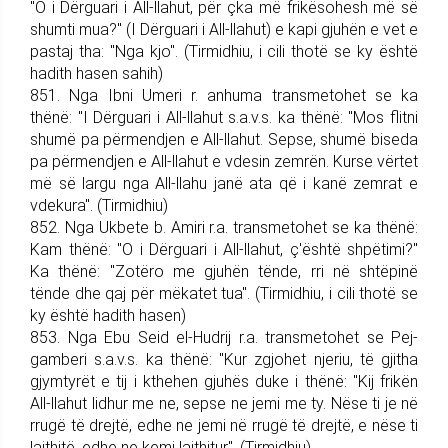
"O i Dërguari i All-llahut, për çka më frikësohesh më së
shumti mua?" (I Dërguari i All-llahut) e kapi gjuhën e vet e
pastaj tha: "Nga kjo". (Tirmidhiu, i cili thotë se ky është
hadith hasen sahih)
851. Nga Ibni Umeri r. anhuma trans­me­tohet se ka
thënë: "I Dër­guari i All-llahut s.a.v.s. ka thënë: "Mos flitni
shumë pa përmendjen e All-llahut. Sepse, shumë biseda
pa përmendjen e All-llahut e vdesin zemrën. Kurse vërtet
më së largu nga All-llahu janë ata që i kanë zemrat e
vdekura". (Tirmidhiu)
852. Nga Ukbete b. Amiri r.a. trans­me­tohet se ka thënë:
Kam thënë: "O i Dërguari i All-llahut, ç'është shpëtimi?"
Ka thënë: "Zotëro me gjuhën tënde, rri në shtëpinë
tënde dhe qaj për mëkatet tua". (Tirmidhiu, i cili thotë se
ky është hadith hasen)
853. Nga Ebu Seid el-Hudrij r.a. trans­me­tohet se Pej­
gam­be­ri s.a.v.s. ka thënë: "Kur zgjohet njeriu, të gjitha
gjymtyrët e tij i kthehen gjuhës duke i thënë: "Kij frikën
All-llahut lidhur me ne, sepse ne jemi me ty. Nëse ti je në
rrugë të drejtë, edhe ne jemi në rrugë të drejtë, e nëse ti
lajthitë, edhe ne kemi lajthitur". (Tirmidhiu)