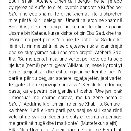
Ebu-l Is'hak!" Atëherë Umeri r.a. i dër­goi me të një apo
dy njerëz në Kuffe, të cilët i pyetën banorët e Kuffes për
Sa'din në çdo xhami. Të gjithë xhematlinjtë u shprehën
mirë për të. Kur i deleguari i Umerit r.a. erdhi në xhaminë
Beni Absi, një njeri u ngrit në këmbë, të cilin e quanin
Usame bin Katade, kurse kishte ofiqin Ebu Sa'd, dhe tha:
"Pasi ti na pyet për Sa'din unë të pohoj se Sa'di e ka
lënë luftimin me ushtrinë, se drejtësinë nuk e ndan drejtë
dhe se aktgjykimet nuk i shqipton drejtë". Atëherë Sa'di
tha: "Sa më përket mua, unë vërtet për këtë do ta bëjë
një lutje (nëmë) për tri gjëra: "All-llahu im, nëse ky robi yt
është gënjeshtar dhe është ngritur në këmbë për t'u
parë e për t'u dëgjuar, atëherë zgjatja jetën, jepi varfëri
të gjatë dhe ekspozoje sprovave". Kështu ka ndodhur,
pastaj kur e pyetnin për gjendjen, thoshte: "Unë jam plak
i moshuar me shumë sprova, më ka zënë nëma e
Sa'dit". Abdulmelik b. Umejri rrëfen se Xhabir b. Semure i
ka thënë: "Unë e kam parë pas asaj se si i kanë rënë
vetullat në sy nga pleqëria e shtyrë, kështu ai përpiqej
me gratë në rrugë dhe i mallkonte". (Muttefekun alejhi)
845. Nga Urvete b. Zubejr trans­me­tohet se Erva binti