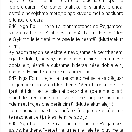
le­juar e çon njeriun në atë të pale­juarën apo të
jopreferuarën. Kjo është praktikë e shumtë, prandaj
është e nevojshme mbrojtja nga kuvendimet e ndaluara
e të jo­preferuara.
846. Nga Ebu Hurejre r.a. trans­me­tohet se Pej­gam­be­ri
s.a.v.s. ka thënë: "Kush beson në All-lla­hun dhe në Ditën
e Gjykimit, le të fletë mirë ose le të heshtë". (Mut­tefekun
alejhi)
Ky hadith tregon se është e nevojshme të përmbahemi
nga të folurit, përveç nëse është i mirë. dmth. nëse
dobia e tij është e dukshme. Ndërsa nëse dobia e tij
është e dyshimtë, atëherë nuk bisedohet.
847. Nga Ebu Hurejre r.a. trans­me­tohet se e ka dëgjuar
Pe­j­gam­be­rin s.a.v.s. duke thënë: "Vërtet njeriu me një
fjalë të folur, për të cilën ai deklarohet (pa e menduar),
mund të rrëshqasë drejt zjarrit më larg se distanca
ndërmjet lindjes dhe perëndimit". (Muttefekun alejhi)
Domethënia e "pa shoshitur fare" (ma jetebejjenu) është
të rezonu­arit e tij, në është mirë apo jo.
848. Nga Ebu Hurejre r.a. trans­me­tohet se Pej­gam­be­ri
s.a.v.s. ka thënë: "Vërtet njeriu me një fjalë të folur, me të