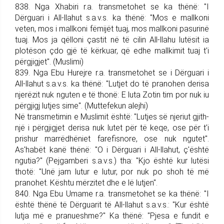
838. Nga Xhabiri r.a. trans­me­to­het se ka thënë: "I
Dërguari i All-llahut s.a.v.s. ka thënë: "Mos e mallkoni
veten, mos i mallkoni fëmijët tuaj, mos mallkoni pasurinë
tuaj. Mos ja qëlloni çastit në të cilin All-llahu lutësit ia
plotëson çdo gjë të kërkuar, që edhe mallkimit tuaj t'i
përgjigjet". (Muslimi)
839. Nga Ebu Hurejre r.a. trans­me­tohet se i Dërguari i
All-llahut s.a.v.s. ka thënë: "Lutjet do të pranohen derisa
njerëzit nuk nguten e të thonë: E luta Zotin tim por nuk iu
përgjigj lutjes sime". (Muttefekun alejhi)
Në transmetimin e Muslimit është: "Lutjes së njeriut gjith­
një i përgjigjet derisa nuk lutet për të keqe, ose për t'i
prishur marrëdhëniet farefisnore, ose nuk ngutet".
As'habët kanë thënë: "O i Dërguari i All-lla­hut, ç'është
ngutia?" (Pej­gam­be­ri s.a.v.s.) tha: "Kjo është kur lutësi
thotë: "Unë jam lutur e lutur, por nuk po shoh të më
pranohet. Kështu mërzitet dhe e lë lutjen".
840. Nga Ebu Umame r.a. trans­me­tohet se ka thënë: "I
është thënë të Dërguarit të All-llahut s.a.v.s.: "Kur është
lutja më e pranueshme?" Ka thënë: "Pjesa e fundit e