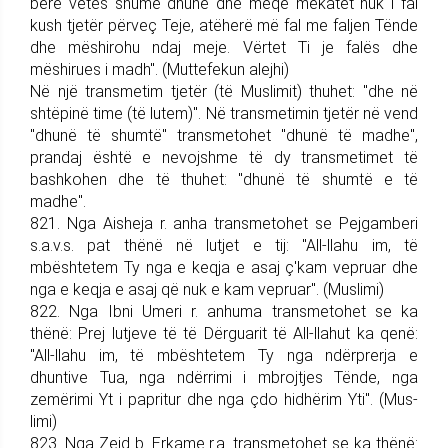
bërë ve­tes shumë dhunë dhe meqë mëkatet nuk i fal
kush tjetër përveç Teje, atëherë më fal me faljen Tënde
dhe mëshirohu ndaj meje. Vërtet Ti je falës dhe
mëshirues i madh". (Muttefekun alejhi)
Në një transmetim tjetër (të Muslimit) thuhet: "dhe në
shtëpinë time (të lutem)". Në transmetimin tjetër në vend
"dhunë të shumtë" trans­me­to­het "dhunë të madhe",
prandaj është e nevojshme të dy transmetimet të
bashkohen dhe të thuhet: "dhunë të shumtë e të
madhe".
821. Nga Aisheja r. anha trans­me­tohet se Pej­gam­be­ri
s.a.v.s. pat thënë në lutjet e tij: "All-llahu im, të
mbështetem Ty nga e keqja e asaj ç'kam vepruar dhe
nga e ke­qja e asaj që nuk e kam vepruar". (Muslimi)
822. Nga Ibni Umeri r. anhuma trans­me­tohet se ka
thënë: Prej lut­jeve të të Dërguarit të All-llahut ka qenë:
"All-llahu im, të mbështetem Ty nga ndërprerja e
dhuntive Tua, nga ndërrimi i mbrojtjes Tënde, nga
zemërimi Yt i pa­pritur dhe nga çdo hidhërim Yti". (Mus­
limi)
823. Nga Zejd b. Erkame r.a. trans­me­tohet se ka thënë: