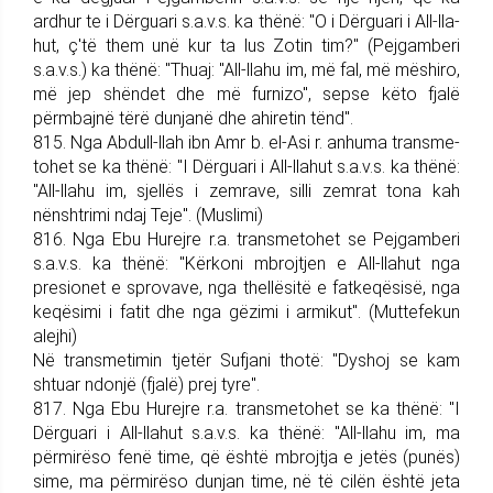
ardhur te i Dërguari s.a.v.s. ka thënë: "O i Dërguari i All-lla­
hut, ç'të them unë kur ta lus Zotin tim?" (Pej­gam­be­ri
s.a.v.s.) ka thënë: "Thuaj: "All-llahu im, më fal, më mëshiro,
më jep shëndet dhe më furnizo", sepse këto fjalë
përmbajnë tërë dunjanë dhe ahiretin tënd".
815. Nga Abdull-llah ibn Amr b. el-Asi r. anhuma trans­me­
tohet se ka thënë: "I Dërguari i All-llahut s.a.v.s. ka thënë:
"All-llahu im, sjellës i zemrave, silli zemrat tona kah
nënshtrimi ndaj Teje". (Muslimi)
816. Nga Ebu Hurejre r.a. trans­me­tohet se Pej­gam­be­ri
s.a.v.s. ka thënë: "Kërkoni mbrojtjen e All-llahut nga
presionet e spro­vave, nga thellësitë e fatkeqësisë, nga
keqësimi i fatit dhe nga gëzimi i ar­mikut". (Muttefekun
alejhi)
Në transmetimin tjetër Sufjani thotë: "Dyshoj se kam
shtuar ndonjë (fjalë) prej tyre".
817. Nga Ebu Hurejre r.a. trans­me­tohet se ka thënë: "I
Dër­guari i All-llahut s.a.v.s. ka thënë: "All-llahu im, ma
përmirëso fenë time, që është mbrojtja e jetës (punës)
sime, ma përmirëso dunjan time, në të cilën është jeta