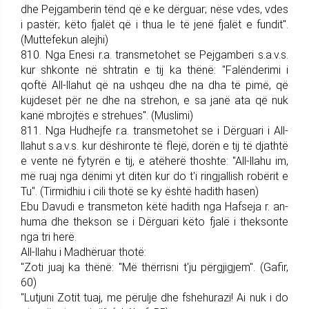
dhe Pej­gam­be­rin tënd që e ke dërguar; nëse vdes, vdes
i pastër; këto fjalët që i thua le të jenë fjalët e fundit".
(Mutte­fekun alejhi)
810. Nga Enesi r.a. trans­me­tohet se Pej­gam­be­ri s.a.v.s.
kur shkonte në shtratin e tij ka thënë: "Falënderimi i
qoftë All-llahut që na ushqeu dhe na dha të pimë, që
kujdeset për ne dhe na strehon, e sa janë ata që nuk
kanë mbrojtës e strehues". (Muslimi)
811. Nga Hudhejfe r.a. trans­me­tohet se i Dërguari i All-
llahut s.a.v.s. kur dëshironte të flejë, dorën e tij të djathtë
e vente në fytyrën e tij, e atëherë thoshte: "All-llahu im,
më ruaj nga dënimi yt ditën kur do t'i ringjallish ro­bërit e
Tu". (Tirmidhiu i cili thotë se ky është hadith hasen)
Ebu Davudi e trans­me­ton këtë hadith nga Hafseja r. an­
huma dhe thekson se i Dër­guari këto fjalë i theksonte
nga tri herë.
All-llahu i Madhëruar thotë:
"Zoti juaj ka thënë: "Më thërrisni t'ju përgjigjem". (Gafir,
60)
"Lutjuni Zotit tuaj, me përulje dhe fshehurazi! Ai nuk i do