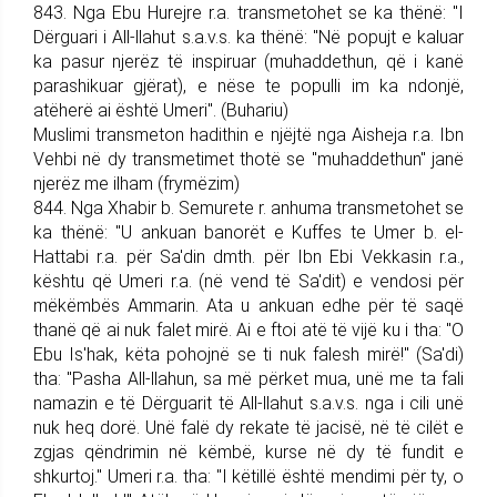
843. Nga Ebu Hurejre r.a. trans­me­tohet se ka thënë: "I
Dër­guari i All-llahut s.a.v.s. ka thënë: "Në popujt e kaluar
ka pasur njerëz të inspiruar (muhaddethun, që i kanë
parashikuar gjërat), e nëse te populli im ka ndonjë,
atëherë ai është Umeri". (Buhariu)
Muslimi trans­me­ton hadi­thin e njëjtë nga Aisheja r.a. Ibn
Vehbi në dy transmetimet thotë se "muhaddethun" janë
njerëz me ilham (frymëzim)
844. Nga Xhabir b. Semurete r. anhuma trans­me­tohet se
ka thënë: "U ankuan banorët e Kuffes te Umer b. el-
Hattabi r.a. për Sa'din dmth. për Ibn Ebi Vekkasin r.a.,
kështu që Umeri r.a. (në vend të Sa'dit) e vendosi për
mëkëmbës Ammarin. Ata u ankuan edhe për të saqë
thanë që ai nuk falet mirë. Ai e ftoi atë të vijë ku i tha: "O
Ebu Is'hak, këta pohojnë se ti nuk falesh mirë!" (Sa'di)
tha: "Pasha All-llahun, sa më përket mua, unë me ta fali
namazin e të Dërguarit të All-lla­hut s.a.v.s. nga i cili unë
nuk heq dorë. Unë falë dy rekate të jacisë, në të cilët e
zgjas qëndrimin në këmbë, kurse në dy të fundit e
shkurtoj." Umeri r.a. tha: "I këtillë është mendimi për ty, o