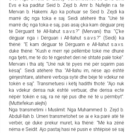
Evs e ka paditur Seid b. Zejd b. Amr b. Nu­fejlin r.a. te
Mervan b. Hakemi. Ajo ka pohuar se Seid b. Zejdi ka
marrë diç nga toka e saj. Seidi atëherë tha: "Unë të
marrë diç nga toka e saj, pas asaj çka kam dëgju­ar prej
të Dërguarit të All-llahut s.a.v.s.?" (Mervani) tha: "Ç'ke
dëgjuar nga i Dërguari i All-llahut s.a.v.s.?" (Seidi) ka
thënë: "E kam dëgjuar të Dërguarin e All-llahut s.a.v.s.
duke thënë: "Kush e merr një pëllëmbë tokë me dhunë
nga tjetri, me të do të ngjeshet deri në shtatë palë tokë".
Mervani i tha atij: "Unë nuk të pyes më për sqarim pas
kësaj". Seidi atëherë tha: "All-llahu im, nëse ajo është
gënjeshtare, atëherë verboja sytë dhe bëje të vdekur në
tokën e saj". Transmetuesi i këtij hadithi thotë: "Ajo nuk
ka vdekur derisa nuk është verbuar, dhe derisa ecte
nëpër tokën e saj, ra në një pus dhe në të u përmbyt".
(Muttefekun alejhi)
Nga transmetimi i Muslimit: Nga Muhammed b. Zejd b.
Abdull-llah b. Umeri trans­me­tohet se ai e ka parë atë të
verbër, që duke prekur muret, ka thënë: "Më ka zënë
nëma e Seidit. Ajo pastaj hasi në pusin e shtëpisë së saj