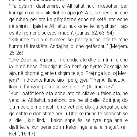
"Pa dyshim dashamirët e All-llahut nuk frikësohen për
kurrgjë e as nuk pikëllohen apo jo? Ata, që besojnë dhe
që ruhen, për ata ka për­gëzime edhe në këtë jetë edhe
në ahiret - fjalët e All-llahut nuk kanë të ndryshuar - ajo
është njëmend sukses i madh". (Junus, 62, 63, 64)
"Shkunde trupin e hurmës se për ty kanë për të rënë
hurma të freskëta. Andaj ha, pi dhe qetësohu!" (Merjem,
25-26)
"Dhe Zoti i saj e pranoi me ëndje atë dhe e rriti mirë dhe
ia la në besë Zekerijjaut. Sa herë që hynte Zekerijja te
ajo, në dhomë gjente ushqim te ajo. Prej nga kjo, oj Mer­
jem? - i thoshte kurse ajo i përgjigjej:. "Prej All-llahut, All-
llahu e furnizon pa masë kë të dojë". (Ali Imran,37)
"Kur i patët lënë ata edhe ato të cilave u falen ata, në
vend të All-llahut, strehohu pra në shpellë. Zoti juaj do
t'ju mbulojë me mëshirën e vet dhe do t'ju përgatisë atë
që është e dobishme për ju. Dhe ke mund të shohësh se
si dielli, kur lind, i kalon shpellës së tyre nga ana e
djathtë, e kur perëndon i kalon nga ana e majtë". (el-
Kehf, 16-17)