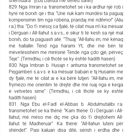
shëmtuara". (Ebu Davudi me sened sahih)
829. Nga Imran r.a. trans­me­tohet se i ka ardhur një rob i
hyrë në borxh që i tha: "Unë nuk kam mundësi ta paguaj
kompensimin tim nga robëria, prandaj më ndi­hmo!" (Aliu
r.a.) tha: "Do t'i mësoj ca fjalë, të cilat mua m'i ka mësuar
i Dërguari i All-llahut s.a.v.s., e si­kur ti të kesh sa një mal
borxh, do ta paguash atë. "Thuaj: "All-llahu im, më kënaq
me hallallin Tënd nga harami Yt, dhe më bën të
mëvetësishëm me mirësinë Tënde nga çdo gjë, përveç
Teje". (Tir­midhiu, i cili thotë se ky është hadith hasen)
830. Nga Imbran b. Husajn r. anhuma trans­me­tohet se
Pej­gam­be­ri s.a.v.s. e ka mësuar babain e tij Husainin me
dy fjalë, me të cilat ai e ka bërë lutjen: "All-llahu im, më
frymëzo me orientim të drejtë dhe më ruaj nga e keqja
e vetvetes sime". (Tirmidhiu, i cili thotë se ky është
hadith hasen)
831. Nga Ebu el-Fadl el-Abbas b. Abdulmutalibi r.a.
trans­me­tohet se ka thënë: "Kam thënë: O i Dër­guari i All-
llahut, më mëso me diç me çka do t'i drejtohem All-
llahut të Madhëruar". Ka thënë: "All-lla­hun luteni për
shëndet". Pasi kaluan disa ditë, sërish i erdha dhe i