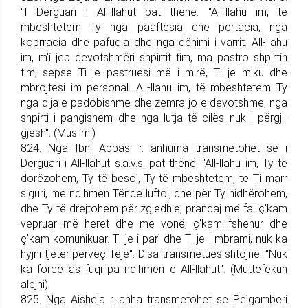
"I Dër­guari i All-llahut pat thënë: "All-llahu im, të
mbështetem Ty nga paaftësia dhe përtacia, nga
koprracia dhe pafuqia dhe nga dënimi i varrit. All-llahu
im, m'i jep devotshmëri shpirtit tim, ma pastro shpirtin
tim, sepse Ti je pastruesi më i mirë, Ti je miku dhe
mbrojtësi im personal. All-llahu im, të mbështetem Ty
nga dija e padobishme dhe zemra jo e devot­shme, nga
shpirti i pangishëm dhe nga lutja të cilës nuk i përgji­
gjesh". (Muslimi)
824. Nga Ibni Abbasi r. anhuma trans­me­tohet se i
Dërguari i All-llahut s.a.v.s. pat thënë: "All-llahu im, Ty të
dorëzohem, Ty të besoj, Ty të mbështetem, te Ti marr
siguri, me ndihmën Tënde luftoj, dhe për Ty hidhërohem,
dhe Ty të drejto­hem për zgjedhje, prandaj më fal ç'kam
vepruar më herët dhe më vonë, ç'kam fshehur dhe
ç'kam komunikuar. Ti je i pari dhe Ti je i mbrami, nuk ka
hyjni tjetër përveç Teje". Disa transmetues shtojnë: "Nuk
ka forcë as fuqi pa ndihmën e All-llahut". (Muttefekun
alejhi)
825. Nga Aisheja r. anha trans­me­tohet se Pej­gam­be­ri