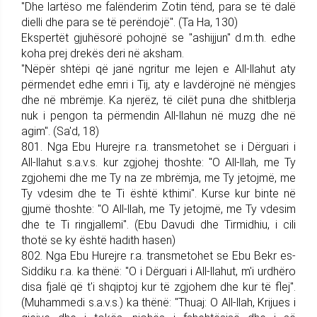
"Dhe lartëso me falënderim Zotin tënd, para se të dalë
dielli dhe para se të perëndojë". (Ta Ha, 130)
Ekspertët gjuhësorë pohojnë se "ashijjun" d.m.th. edhe
koha prej drekës deri në aksham.
"Nëpër shtëpi që janë ngritur me lejen e All-llahut aty
përmendet edhe emri i Tij, aty e lavdërojnë në mëngjes
dhe në mbrëmje. Ka njerëz, të cilët puna dhe shit­blerja
nuk i pengon ta për­mendin All-llahun në muzg dhe në
agim". (Sa'd, 18)
801. Nga Ebu Hurejre r.a. trans­me­tohet se i Dërguari i
All-llahut s.a.v.s. kur zgjohej thoshte: "O All-llah, me Ty
zgjohemi dhe me Ty na ze mbrëmja, me Ty je­tojmë, me
Ty vdesim dhe te Ti është kthimi". Kurse kur binte në
gjumë thoshte: "O All-llah, me Ty jetojmë, me Ty vdesim
dhe te Ti ringjallemi". (Ebu Davudi dhe Tirmidhiu, i cili
thotë se ky është hadith hasen)
802. Nga Ebu Hurejre r.a. trans­me­tohet se Ebu Bekr es-
Sid­diku r.a. ka thënë: "O i Dërguari i All-llahut, m'i urdhëro
disa fjalë që t'i shqiptoj kur të zgjohem dhe kur të flej".
(Muhammedi s.a.v.s.) ka thënë: "Thuaj: O All-llah, Kri­jues i