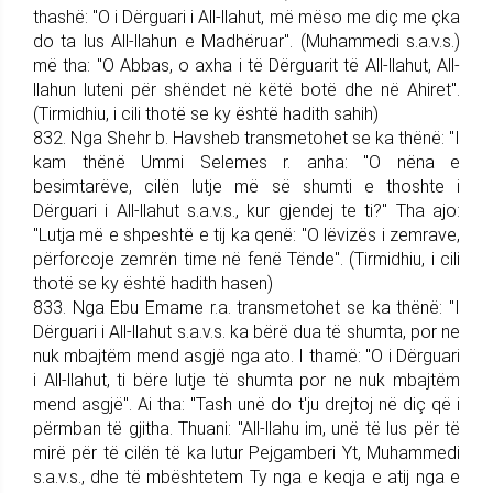
thashë: "O i Dërguari i All-llahut, më mëso me diç me çka
do ta lus All-llahun e Madhëruar". (Muhammedi s.a.v.s.)
më tha: "O Abbas, o axha i të Dërguarit të All-llahut, All-
llahun luteni për shëndet në këtë botë dhe në Ahiret".
(Tirmidhiu, i cili thotë se ky është hadith sahih)
832. Nga Shehr b. Havsheb trans­me­tohet se ka thënë: "I
kam thënë Ummi Selemes r. anha: "O nëna e
besimtarëve, cilën lutje më së shumti e thoshte i
Dërguari i All-llahut s.a.v.s., kur gjendej te ti?" Tha ajo:
"Lutja më e shpeshtë e tij ka qenë: "O lëvizës i zemrave,
përforcoje zemrën time në fenë Tënde". (Tirmidhiu, i cili
thotë se ky është hadith hasen)
833. Nga Ebu Emame r.a. trans­me­tohet se ka thënë: "I
Dër­guari i All-llahut s.a.v.s. ka bërë dua të shumta, por ne
nuk mbajtëm mend asgjë nga ato. I thamë: "O i Dërguari
i All-llahut, ti bëre lutje të shumta por ne nuk mbajtëm
mend asgjë". Ai tha: "Tash unë do t'ju drejtoj në diç që i
përmban të gjitha. Thuani: "All-llahu im, unë të lus për të
mirë për të cilën të ka lutur Pej­gam­be­ri Yt, Muhammedi
s.a.v.s., dhe të mbështetem Ty nga e keqja e atij nga e