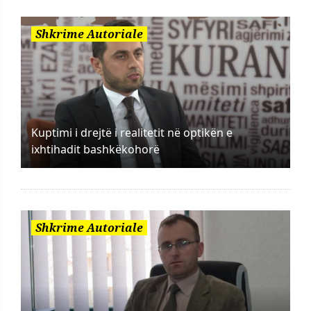
Shkrime Autoriale
Kuptimi i drejtë i realitetit në optikën e
ixhtihadit bashkëkohorë
Shkrime Autoriale