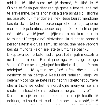
mblidhni të gjithë burrat në një dhomë, të gjithë do të
fillojnë të flasin për dëshirën që gratë e tyre të jenë më
të arsyeshme, që të shohin disa gjëra ashtu siç i shohim
ne, pse ato nuk mendojnë si ne? Nëse burrat mendojnë
kështu, do të bëhen të pakënaqur dhe do të jetojnë në
martesa të palumtura, sepse asnjëherë nuk do të arrijnë
që gratë e tyre të jenë të njëjta me ta. Ata kurrë nuk do
të mund t'i "rregullojnë" plotësisht. Ju duhet ta pranoni
personalitetin e gruas ashtu siç është, dhe nëse veproni
kështu, mund të kaloni një jetë të lumtur së bashku.
E kuptova se në këtë hadith përcillet i njëjti mesazh si
në librin e njohur "Burrat janë nga Marsi, gratë nga
Venera". Para se të gjykojmë hadithet e tilla, pse të mos
ndalojmë dhe të pyesim se çfarë urtësie dhe mesazhi
dëshiron të na përcjellë Resulullahi, salallahu alejhi ve
selem? Ndoshta në këtë rast, hadithi i drejtohet burrave
dhe u thotë se duhet të ndryshojnë mënyrën se si i
shohin martesat dhe marrëdhëniet me gratë e tyre?
Kur hasim një problem me kuptimin e një hadithi të
caktuar, i cili na duket i çuditshëm ose i pazakontë, le të