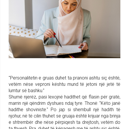
"Personalitetin e gruas duhet ta pranoni ashtu siç është,
vetëm nëse veproni kështu mund të jetoni një jetë të
lumtur së bashku."
Shumë njerëz, pasi lexojnë hadithet që flasin për gratë,
marrin një qëndrim dyshues ndaj tyre. Thonë: "Këto janë
hadithe shoviniste." Po jap si shembull një hadith të
njohur, në të cilin thuhet se gruaja është krijuar nga brinja
e shtrembër dhe nëse përpiqesh ta drejtosh, vetëm do
ta thyesh. Pra, duhet të kënaqesh me të ashtu siç është,