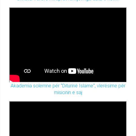
Akademia solemne për "Diturinë Islame", vlerësime për
misionin e saj