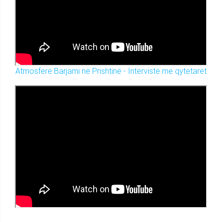
Atmosferë Barjami në Prishtinë - Intervistë me qytetarët