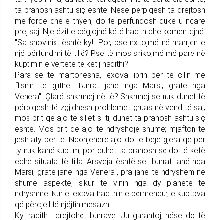
ta pranosh ashtu siç është. Nëse përpiqesh ta drejtosh
me forcë dhe e thyen, do të përfundosh duke u ndarë
prej saj. Njerëzit e dëgjojnë këtë hadith dhe komentojnë:
"Sa shovinist është ky!" Por, pse nxitojmë në marrjen e
një përfundimi të tillë? Pse të mos shikojmë më parë në
kuptimin e vërtetë të këtij hadithi?
Para se të martohesha, lexova librin për të cilin më
flisnin të gjithë "Burrat janë nga Marsi, gratë nga
Venera". Çfarë shkruhej në të? Shkruhej se nuk duhet të
përpiqesh të zgjidhësh problemet gruas në vend të saj,
mos prit që ajo të sillet si ti, duhet ta pranosh ashtu siç
është. Mos prit që ajo të ndryshojë shumë; mjafton të
jesh aty për të. Ndonjëherë ajo do të bëjë gjëra që për
ty nuk kanë kuptim, por duhet ta pranosh se do të ketë
edhe situata të tilla. Arsyeja është se "burrat janë nga
Marsi, gratë janë nga Venera", pra janë të ndryshëm në
shumë aspekte, sikur të vinin nga dy planete të
ndryshme. Kur e lexova hadithin e përmendur, e kuptova
që përcjell të njëjtin mesazh.
Ky hadith i drejtohet burrave. Ju garantoj, nëse do të