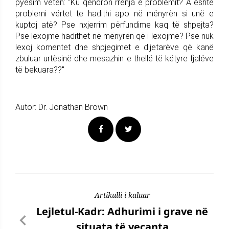
pyesim veten: "Ku qëndron rrënja e problemit? A është
problemi vërtet te hadithi apo në mënyrën si unë e
kuptoj atë? Pse nxjerrim përfundime kaq të shpejta?
Pse lexojmë hadithet në mënyrën që i lexojmë? Pse nuk
lexoj komentet dhe shpjegimet e dijetarëve që kanë
zbuluar urtësinë dhe mesazhin e thellë të këtyre fjalëve
të bekuara??"
Autor: Dr. Jonathan Brown
Artikulli i kaluar
Lejletul-Kadr: Adhurimi i grave në
situata të veçanta