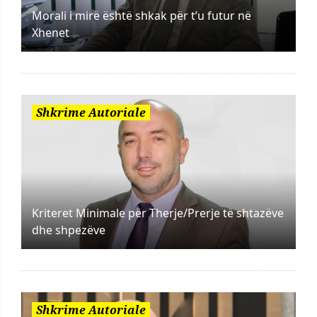
Morali i mirë është shkak për t’u futur në
Xhenet
Shkrime Autoriale
Kriteret Minimale për Therje/Prerje të shtazëve
dhe shpezëve
Shkrime Autoriale