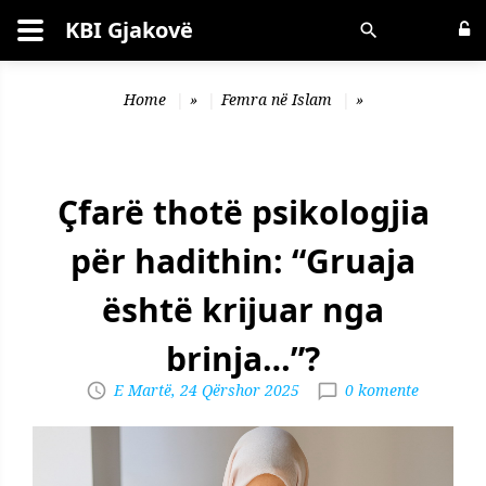
KBI Gjakovë
Kërko
Home
»
Femra në Islam
»
Çfarë thotë psikologjia
për hadithin: “Gruaja
është krijuar nga
brinja…”?
E Martë, 24 Qërshor 2025
0 komente