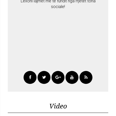
Lexoni lajmet më të fundit nga rrjetet tona
sociale!
Video