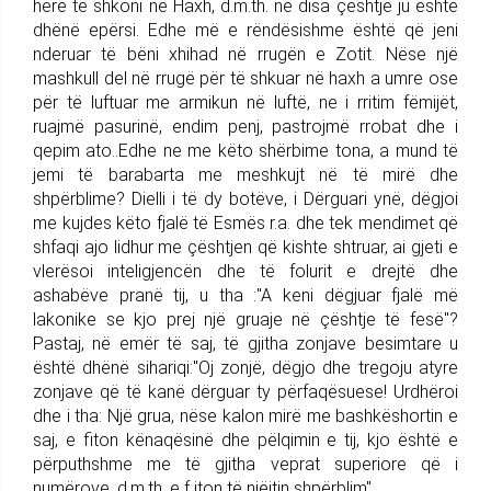
herë të shkoni në Haxh, d.m.th. në disa çështje ju është
dhënë epërsi. Edhe më e rëndësishme është që jeni
nderuar të bëni xhihad në rrugën e Zotit. Nëse një
mashkull del në rrugë për të shkuar në haxh a umre ose
për të luftuar me armikun në luftë, ne i rritim fëmijët,
ruajmë pasurinë, endim penj, pastrojmë rrobat dhe i
qepim ato..Edhe ne me këto shërbime tona, a mund të
jemi të barabarta me meshkujt në të mirë dhe
shpërblime? Dielli i të dy botëve, i Dërguari ynë, dëgjoi
me kujdes këto fjalë të Esmës r.a. dhe tek mendimet që
shfaqi ajo lidhur me çështjen që kishte shtruar, ai gjeti e
vlerësoi inteligjencën dhe të folurit e drejtë dhe
ashabëve pranë tij, u tha :"A keni dëgjuar fjalë më
lakonike se kjo prej një gruaje në çështje të fesë"?
Pastaj, në emër të saj, të gjitha zonjave besimtare u
është dhënë sihariqi:"Oj zonjë, dëgjo dhe tregoju atyre
zonjave që të kanë dërguar ty përfaqësuese! Urdhëroi
dhe i tha: Një grua, nëse kalon mirë me bashkëshortin e
saj, e fiton kënaqësinë dhe pëlqimin e tij, kjo është e
përputhshme me të gjitha veprat superiore që i
numërove, d.m.th. e f iton të njëjtin shpërblim".