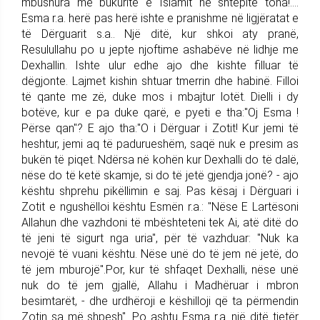
mbushura me bukuritë e Islamit ne shtëpitë tona!....
Esma r.a. herë pas herë ishte e pranishme në ligjëratat e
të Dërguarit s.a.. Një ditë, kur shkoi aty pranë,
Resulullahu po u jepte njoftime ashabëve në lidhje me
Dexhallin. Ishte ulur edhe ajo dhe kishte filluar të
dëgjonte. Lajmet kishin shtuar tmerrin dhe habinë. Filloi
të qante me zë, duke mos i mbajtur lotët. Dielli i dy
botëve, kur e pa duke qarë, e pyeti e tha:"Oj Esma !
Përse qan"? E ajo tha:"O i Dërguar i Zotit! Kur jemi të
heshtur, jemi aq të padurueshëm, saqë nuk e presim as
bukën të piqet. Ndërsa në kohën kur Dexhalli do të dalë,
nëse do të ketë skamje, si do të jetë gjendja jonë? - ajo
kështu shprehu pikëllimin e saj. Pas kësaj i Dërguari i
Zotit e ngushëlloi kështu Esmën r.a.: "Nëse E Lartësoni
Allahun dhe vazhdoni të mbështeteni tek Ai, atë ditë do
të jeni të sigurt nga uria", për të vazhduar: "Nuk ka
nevojë të vuani kështu. Nëse unë do të jem në jetë, do
të jem mburojë".Por, kur të shfaqet Dexhalli, nëse unë
nuk do të jem gjallë, Allahu i Madhëruar i mbron
besimtarët, - dhe urdhëroji e këshilloji që ta përmendin
Zotin sa më shpesh". Po ashtu Esma r.a. një ditë tjetër