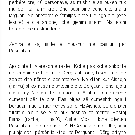
përbërë prej 40 personave, as rrushin e as bukën nuk
mundën ta hanin krejt. Dhe pasi pinë edhe ujë, ata u
larguan. Ne anëtarët e familjes pimë ujë nga ajo (enë
lëkure) e cila shtohej, dhe gjenim shërim. Na erdhi
bereqeti në rrëskun tonë".
Zemra e saj ishte e mbushur me dashuri për
Resulullahun
Ajo dinte t'i vlerësonte rastet. Kohë pas kohe shkonte
në shtëpinë e lumtur të Dërguarit tonë, bisedonte me
zonjat dhe nënat e besimtarëve. Në ditën kur Aisheja
(r.anha) shkoi nuse në shtëpinë e të Dërguarit tonë, ajo u
gjend aty. Njëherë të Dërguarit të Allahut i ishte dhënë
qumësht për të pirë. Pas pirjes së qumështit nga i
Dërguari, i qe ofruar nënës sonë, Hz.Aishes, po ajo prej
turpit si një nuse e re, nuk dëshiroi ta merrte. Pastaj
Esma (r.anha) i tha:"Oj Aishe! Mos i kthe ofertën
Resulullahut, merre dhe pije". Hz.Aisheja e mori dhe, pasi
piu një sasi, përsëri ia ktheu të Dërguarit. I Dërguari ynë