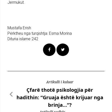
Jermukut.
Mustafa Erish
Përktheu nga turqishtja: Esma Morina
Dituria islame 242
Artikulli i kaluar
Çfarë thotë psikologjia për
hadithin: “Gruaja është krijuar nga
brinja…”?
Artikulli radhës