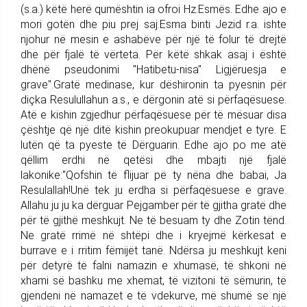
(s.a.) këtë herë qumështin ia ofroi Hz.Esmës. Edhe ajo e
mori gotën dhe piu prej saj.Esma binti Jezid r.a. ishte
njohur në mesin e ashabëve për një të folur të drejtë
dhe për fjalë të vërteta. Për këtë shkak asaj i është
dhënë pseudonimi ''Hatibetu-nisa" Ligjëruesja e
grave".Gratë medinase, kur dëshironin ta pyesnin për
diçka Resulullahun a.s., e dërgonin atë si përfaqësuese.
Atë e kishin zgjedhur përfaqësuese për të mësuar disa
çështje që një ditë kishin preokupuar mendjet e tyre. E
lutën që ta pyeste të Dërguarin. Edhe ajo po me atë
qëllim erdhi në qetësi dhe mbajti një fjalë
lakonike:"Qofshin të flijuar pë ty nëna dhe babai, Ja
Resulallah!Unë tek ju erdha si përfaqësuese e grave.
Allahu ju ju ka dërguar Pejgamber për të gjitha gratë dhe
për të gjithë meshkujt. Ne të besuam ty dhe Zotin tënd.
Ne gratë rrimë në shtëpi dhe i kryejmë kërkesat e
burrave e i rritim fëmijët tanë. Ndërsa ju meshkujt keni
për detyrë të falni namazin e xhumasë, të shkoni në
xhami së bashku me xhemat, të vizitoni të sëmurin, të
gjendeni në namazet e të vdekurve, më shumë se një