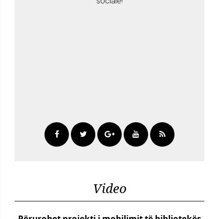
sociale!
Video
Përurohet projekti i mobilimit të bibliotekës