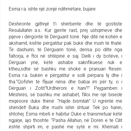
Esma r.a. ishte një zonjë ndihmëtare, bujare
Dëshironte gjithnjë t'i shërbente dhe të gostiste
Resulullahin a.s.. Kur gjente rast, prej ushqimeve dhe
pijeve i dërgonte të Dërguarit tonë.. Një ditë në kohën e
akshamit, kishte përgatitur pak bukë dhe rrush të thatë.
Të dashurin, të Dërguarin tonë, derisa po dilte nga
faltorja, e ftoi në shtëpinë e saj. Dielli i dy botëve, i
Dërguari ynë, këtë ashabe sakrifikuese nuk e
ktheu,sdhe së bashku me shokë e pranuan ftesën.
Esma r.a. bukën e përgatitur e solli përpara tij dhe i
tha:"Qofshin të flijuar nëna dhe babai im për ty, o i
Dërguari i Zotit"!Urdhëroni e hani"!" Pejgamberi i
Mëshirës, së bashku me ashabët, filloi me një bisedë
miqësore duke thënë: "Hajde bismilah" U ngrëntë me
shëndet! Buka dhe rrushi ishin shtuar. Tek po hanin,
shtohej. Esma mbeti e habitur. Duke e transmetuar këtë
ngjarje, ajo thoshte: "Pasha Allahun, në Dorën e të Cilit
është shpirti im, e pashë me sytë e mi. Xhemati i