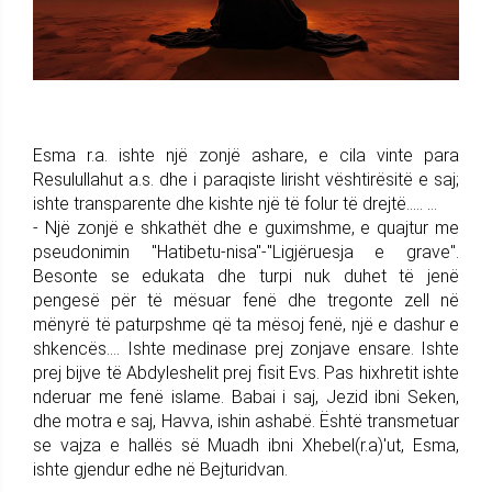
Esma r.a. ishte një zonjë ashare, e cila vinte para
Resulullahut a.s. dhe i paraqiste lirisht vështirësitë e saj;
ishte transparente dhe kishte një të folur të drejtë….. ...
- Një zonjë e shkathët dhe e guximshme, e quajtur me
pseudonimin "Hatibetu-nisa"-"Ligjëruesja e grave".
Besonte se edukata dhe turpi nuk duhet të jenë
pengesë për të mësuar fenë dhe tregonte zell në
mënyrë të paturpshme që ta mësoj fenë, një e dashur e
shkencës…. Ishte medinase prej zonjave ensare. Ishte
prej bijve të Abdyleshelit prej fisit Evs. Pas hixhretit ishte
nderuar me fenë islame. Babai i saj, Jezid ibni Seken,
dhe motra e saj, Havva, ishin ashabë. Është transmetuar
se vajza e hallës së Muadh ibni Xhebel(r.a)'ut, Esma,
ishte gjendur edhe në Bejturidvan.