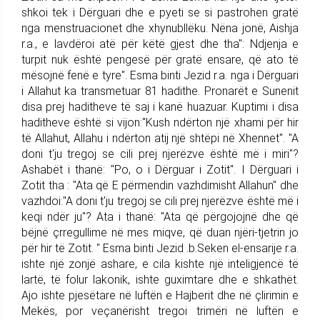
shkoi tek i Dërguari dhe e pyeti se si pastrohen gratë
nga menstruacionet dhe xhynubllëku. Nëna jonë, Aishja
r.a., e lavdëroi atë për këtë gjest dhe tha": Ndjenja e
turpit nuk është pengesë për gratë ensare, që ato të
mësojnë fenë e tyre". Esma binti Jezid r.a. nga i Dërguari
i Allahut ka transmetuar 81 hadithe. Pronarët e Sunenit
disa prej haditheve të saj i kanë huazuar. Kuptimi i disa
haditheve është si vijon:"Kush ndërton një xhami për hir
të Allahut, Allahu i ndërton atij një shtëpi në Xhennet". "A
doni t'ju tregoj se cili prej njerëzve është më i miri"?
Ashabët i thanë: "Po, o i Dërguar i Zotit". I Dërguari i
Zotit tha : "Ata që E përmendin vazhdimisht Allahun" dhe
vazhdoi:"A doni t'ju tregoj se cili prej njerëzve është më i
keqi ndër ju"? Ata i thanë: "Ata që përgojojnë dhe që
bëjnë çrregullime në mes miqve, që duan njëri-tjetrin jo
për hir të Zotit. " Esma binti Jezid .b.Seken el-ensarije r.a.
ishte një zonjë ashare, e cila kishte një inteligjencë të
lartë, të folur lakonik, ishte guximtare dhe e shkathët.
Ajo ishte pjesëtare në luftën e Hajberit dhe në çlirimin e
Mekës, por veçanërisht tregoi trimëri në luftën e