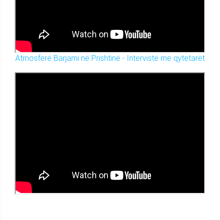
Atmosferë Barjami në Prishtinë - Intervistë me qytetarët