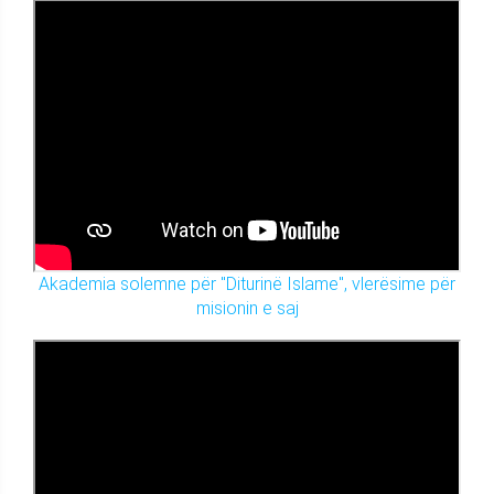
Akademia solemne për "Diturinë Islame", vlerësime për
misionin e saj