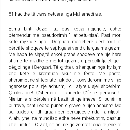
81 hadithe të transmetuara nga Muhamedi a.s.
Esma binti Jezid r.a., pas kësaj ngjarjeje, është
përmendur me pseudonimin "Hatibetu-nisa". Pasi mori
këtë myzhde nga i Dërguari, menjëherë dëshiroi t'ua
përcillte shoqeve të saj. Nga ai vend u largua me gëzim.
Me hapa të shpejtë shkoi pranë shoqeve me një hare
shumë të madhe e me lot gëzimi, u përcolli fjalët që i
dëgjoi nga i Dërguari. Të gjitha u sihariquan nga ky lajm
dhe këtë e kremtuan sikur një festë. Më pastaj
shërbimet në shtëpi ato nuk do t'i konsideronin më si një
ngarkesë po si një adhurim, i cili atyre u sjell shpërblim.
Ç'tolerancë!....Ç'shembull i sinqertë!..Ç'fe e përsosur!...
Njeriun e shpërblen në bazë të qëllimeve! Si punën e
burrave, ashtu edhe punën e grave e njeh adhurim! Me
sa kujdes e lidh gruan për përkujdesje ndaj familjes!...
Allahu ynë, na mundëso edhe neve mirëkuptim, dashuri
dhe lumtur.!… O Zot, na bëj ne që zemrat tona të jenë të