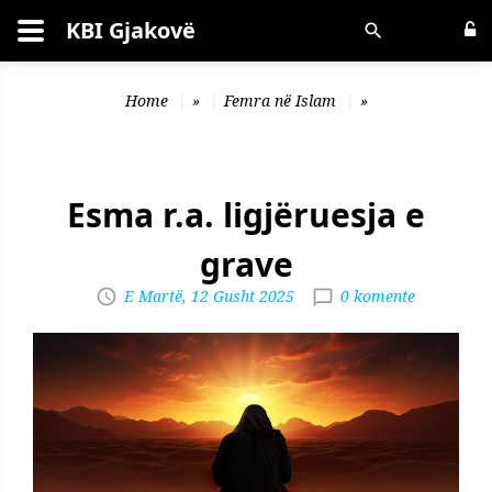
KBI Gjakovë
Kërko
Home
»
Femra në Islam
»
Esma r.a. ligjëruesja e
grave
E Martë, 12 Gusht 2025
0 komente