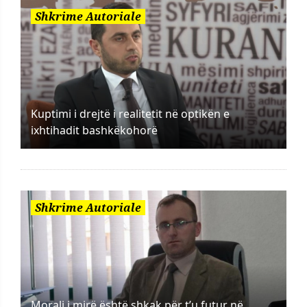
Shkrime Autoriale
Kuptimi i drejtë i realitetit në optikën e
ixhtihadit bashkëkohorë
Shkrime Autoriale
Morali i mirë është shkak për t’u futur në