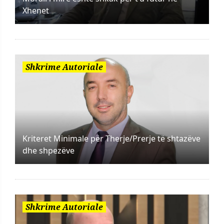
Xhenet
Shkrime Autoriale
Kriteret Minimale për Therje/Prerje të shtazëve
dhe shpezëve
Shkrime Autoriale