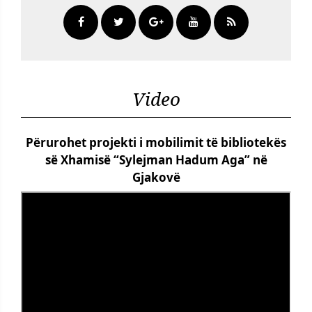
Video
Përurohet projekti i mobilimit të bibliotekës
së Xhamisë “Sylejman Hadum Aga” në
Gjakovë