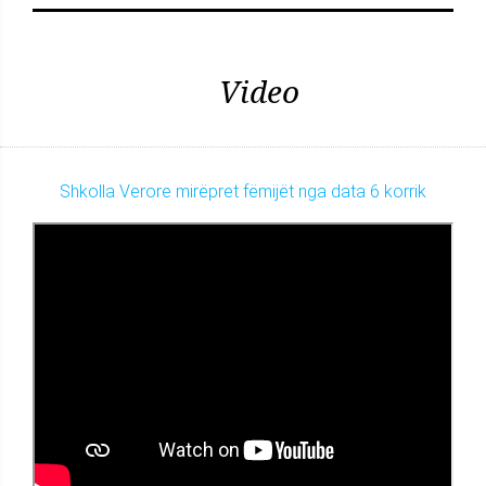
Video
Shkolla Verore mirëpret fëmijët nga data 6 korrik