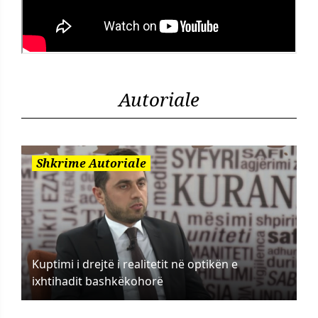
Autoriale
Shkrime Autoriale
Kuptimi i drejtë i realitetit në optikën e
ixhtihadit bashkëkohorë