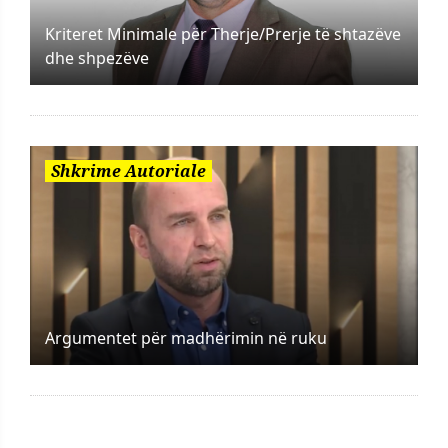
Kriteret Minimale për Therje/Prerje të shtazëve
dhe shpezëve
Shkrime Autoriale
Argumentet për madhërimin në ruku