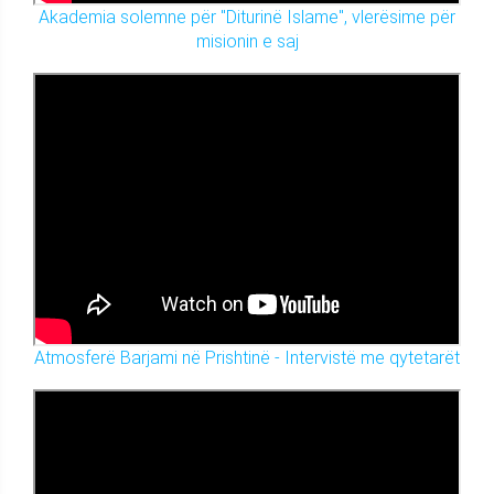
Akademia solemne për "Diturinë Islame", vlerësime për
misionin e saj
Atmosferë Barjami në Prishtinë - Intervistë me qytetarët