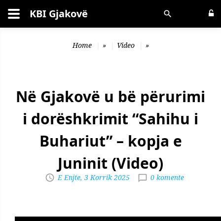
KBI Gjakovë
Kërko
Home
»
Video
»
Në Gjakovë u bë përurimi
i dorëshkrimit “Sahihu i
Buhariut” – kopja e
Juninit (Video)
E Enjte, 3 Korrik 2025
0 komente