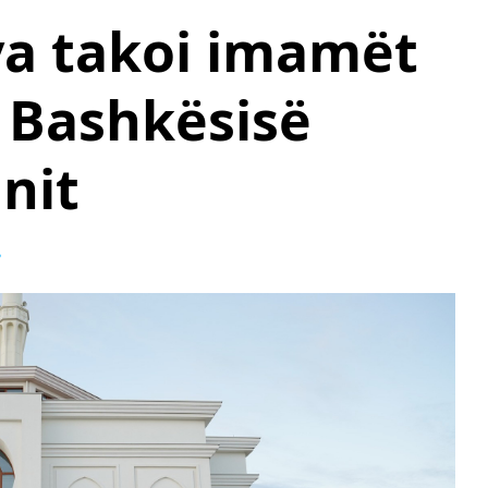
va takoi imamët
ë Bashkësisë
nit
e