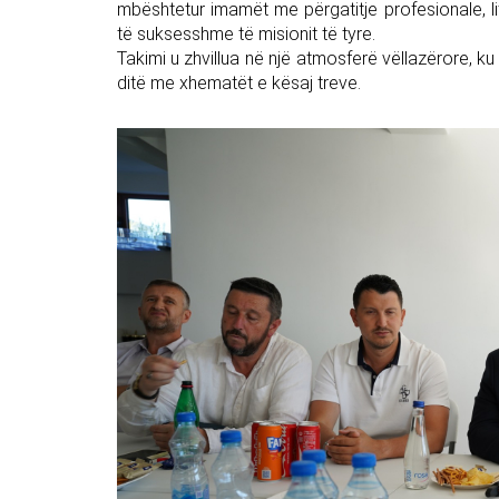
mbështetur imamët me përgatitje profesionale, 
të suksesshme të misionit të tyre.
Takimi u zhvillua në një atmosferë vëllazërore, k
ditë me xhematët e kësaj treve.