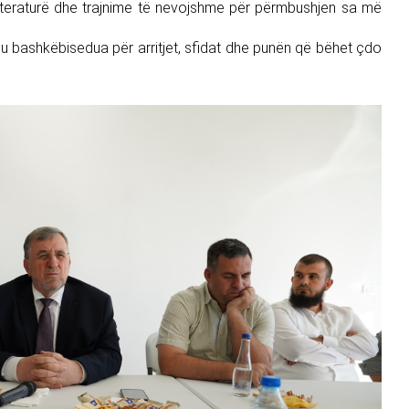
literaturë dhe trajnime të nevojshme për përmbushjen sa më
u u bashkëbisedua për arritjet, sfidat dhe punën që bëhet çdo