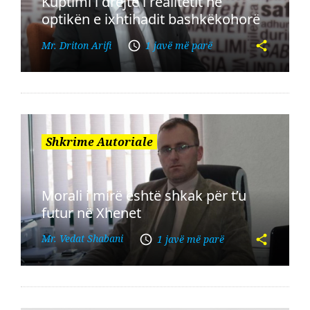
Kuptimi i drejtë i realitetit në
optikën e ixhtihadit bashkëkohorë
Mr. Driton Arifi
1 javë më parë
Shkrime Autoriale
Morali i mirë është shkak për t’u
futur në Xhenet
Mr. Vedat Shabani
1 javë më parë