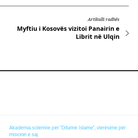
Artikulli radhës
Myftiu i Kosovës vizitoi Panairin e
Librit në Ulqin
Akademia solemne për "Diturinë Islame", vlerësime për
misionin e saj