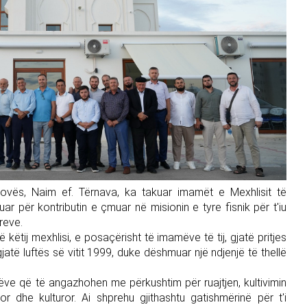
sovës, Naim ef. Tërnava, ka takuar imamët e Mexhlisit të
uar për kontributin e çmuar në misionin e tyre fisnik për t'iu
reve.
 këtij mexhlisi, e posaçërisht të imamëve të tij, gjatë pritjes
të luftës së vitit 1999, duke dëshmuar një ndjenjë të thellë
mëve që të angazhohen me përkushtim për ruajtjen, kultivimin
or dhe kulturor. Ai shprehu gjithashtu gatishmërinë për t'i