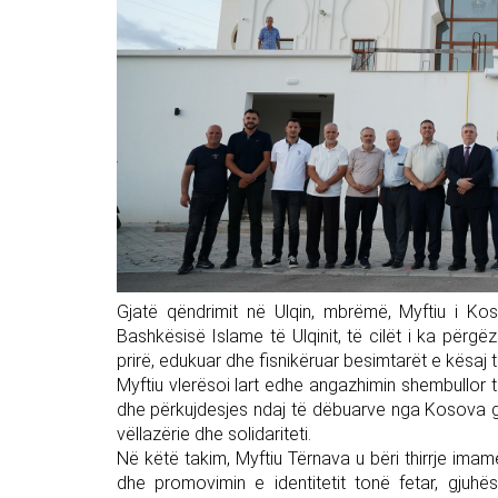
Gjatë qëndrimit në Ulqin, mbrëmë, Myftiu i Ko
Bashkësisë Islame të Ulqinit, të cilët i ka përgëz
prirë, edukuar dhe fisnikëruar besimtarët e kësaj t
Myftiu vlerësoi lart edhe angazhimin shembullor të
dhe përkujdesjes ndaj të dëbuarve nga Kosova gja
vëllazërie dhe solidariteti.
Në këtë takim, Myftiu Tërnava u bëri thirrje ima
dhe promovimin e identitetit tonë fetar, gjuhës