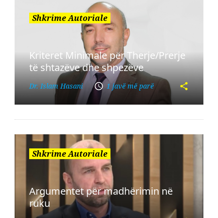
Shkrime Autoriale
Kriteret Minimale për Therje/Prerje
të shtazëve dhe shpezëve
Dr. Islam Hasani
1 javë më parë
Shkrime Autoriale
Argumentet për madhërimin në
ruku