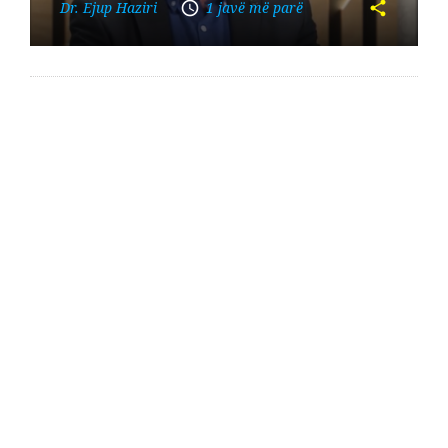
Dr. Ejup Haziri
1 javë më parë