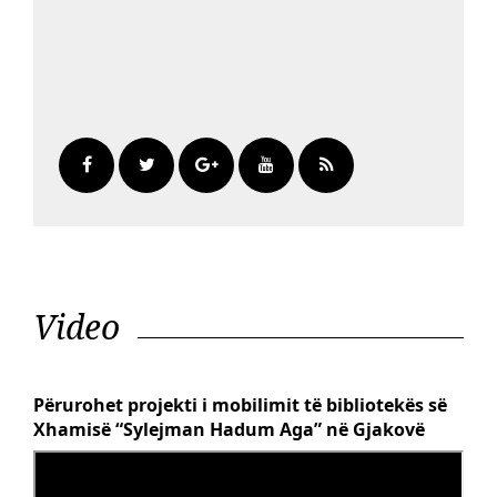
Video
Përurohet projekti i mobilimit të bibliotekës së
Xhamisë “Sylejman Hadum Aga” në Gjakovë