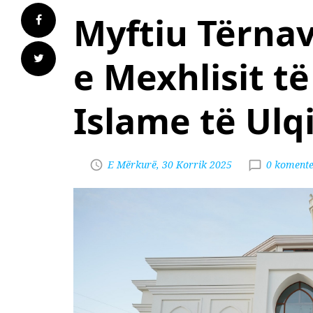
Myftiu Tërna
e Mexhlisit t
Islame të Ulqi
E Mërkurë, 30 Korrik 2025
0 koment