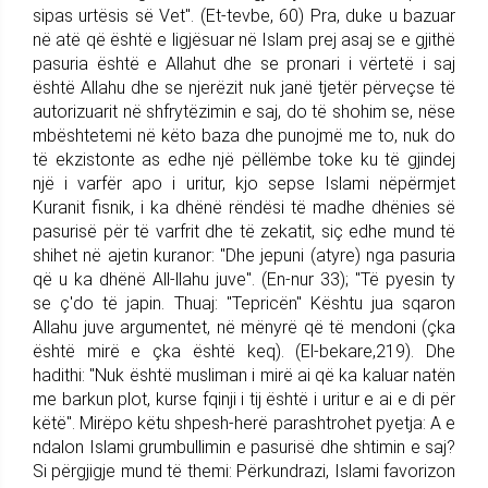
sipas urtësis së Vet". (Et-tevbe, 60) Pra, duke u bazuar
në atë që është e ligjësuar në Islam prej asaj se e gjithë
pasuria është e Allahut dhe se pronari i vërtetë i saj
është Allahu dhe se njerëzit nuk janë tjetër përveçse të
autorizuarit në shfrytëzimin e saj, do të shohim se, nëse
mbështetemi në këto baza dhe punojmë me to, nuk do
të ekzistonte as edhe një pëllëmbe toke ku të gjindej
një i varfër apo i uritur, kjo sepse Islami nëpërmjet
Kuranit fisnik, i ka dhënë rëndësi të madhe dhënies së
pasurisë për të varfrit dhe të zekatit, siç edhe mund të
shihet në ajetin kuranor: "Dhe jepuni (atyre) nga pasuria
që u ka dhënë All-llahu juve". (En-nur 33); "Të pyesin ty
se ç'do të japin. Thuaj: "Tepricën" Kështu jua sqaron
Allahu juve argumentet, në mënyrë që të mendoni (çka
është mirë e çka është keq). (El-bekare,219). Dhe
hadithi: "Nuk është musliman i mirë ai që ka kaluar natën
me barkun plot, kurse fqinji i tij është i uritur e ai e di për
këtë". Mirëpo këtu shpesh-herë parashtrohet pyetja: A e
ndalon Islami grumbullimin e pasurisë dhe shtimin e saj?
Si përgjigje mund të themi: Përkundrazi, Islami favorizon