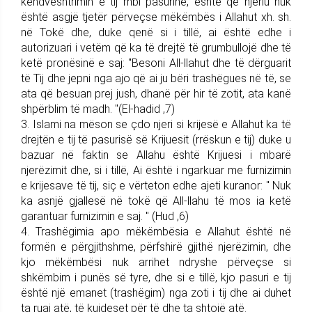
këndvështrimin e tij mbi pasurinë, është që njeriu nuk
është asgjë tjetër përveçse mëkëmbës i Allahut xh. sh.
në Tokë dhe, duke qenë si i tillë, ai është edhe i
autorizuari i vetëm që ka të drejtë të grumbullojë dhe të
ketë pronësinë e saj: "Besoni All-llahut dhe të dërguarit
të Tij dhe jepni nga ajo që ai ju bëri trashëgues në të, se
ata që besuan prej jush, dhanë për hir të zotit, ata kanë
shpërblim të madh. "(El-hadid ,7)
3. Islami na mëson se çdo njeri si krijesë e Allahut ka të
drejtën e tij të pasurisë së Krijuesit (rrëskun e tij) duke u
bazuar në faktin se Allahu është Krijuesi i mbarë
njerëzimit dhe, si i tillë, Ai është i ngarkuar me furnizimin
e krijesave të tij, siç e vërteton edhe ajeti kuranor: " Nuk
ka asnjë gjallesë në tokë që All-llahu të mos ia ketë
garantuar furnizimin e saj. " (Hud ,6)
4. Trashëgimia apo mëkëmbësia e Allahut është në
formën e përgjithshme, përfshirë gjithë njerëzimin, dhe
kjo mëkëmbësi nuk arrihet ndryshe përveçse si
shkëmbim i punës së tyre, dhe si e tillë, kjo pasuri e tij
është një emanet (trashëgim) nga zoti i tij dhe ai duhet
ta ruaj atë, të kujdeset për të dhe ta shtojë atë.