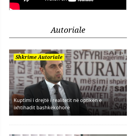
Autoriale
Shkrime Autoriale
Kuptimi i drejtë i realitetit në optikën e
ixhtihadit bashkëkohorë