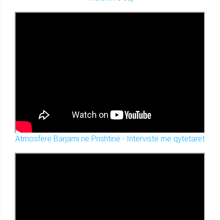
Atmosferë Barjami në Prishtinë - Intervistë me qytetarët