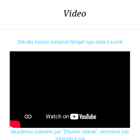
Video
Shkolla Verore mirëpret fëmijët nga data 6 korrik
Akademia solemne për "Diturinë Islame", vlerësime për
misionin e saj