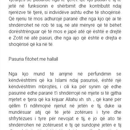
jetë në funksionin e shërbimit dhe kontributit ndaj
njerëzve të tjerë, si individëve ashtu edhe të shoqërisë.
Që njeriu të mos adhurojë paranë dhe nga kjo që ai të
shndërrohet në rob të saj, në atë mënyrë që të bëhet
dorështrënguar që të mos e japë atë që është e drejtë
e Zotit në atë pasuri, dhe nga ajo që është e drejta e
shoqërisë që ka në të.
Pasuria fitohet me hallall
Nga kjo mund të arrijmë në përfundimin se
këndvështrimi që ka Islami ndaj pasurisë, është një
këndvështrim mbrojtës, i cili ka për synim që edhe
pasurinë edhe paranë t'i shndërrojë në mjete si të gjitha
mjetet e tjera që ka krijuar Allahu xh. sh. , që kanë për
qëllim t'i ndihmojnë njeriut në jetën e tij, duke ia
mundësuar atij që të jetë zotërues i tyre dhe
shfrytëzues i tyre për nevojat e tij, e jo që ato të
shndërrohen në zotëruesit e tij që sundojnë jetën e tij