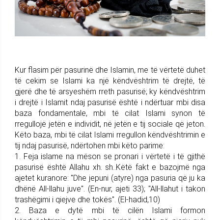
Kur flasim për pasurinë dhe Islamin, me të vërtetë duhet
të cekim se Islami ka një këndvështrim të drejtë, të
gjerë dhe të arsyeshëm rreth pasurisë; ky këndvështrim
i drejtë i Islamit ndaj pasurisë është i ndërtuar mbi disa
baza fondamentale, mbi të cilat Islami synon të
rregullojë jetën e individit, në jetën e tij sociale që jeton.
Këto baza, mbi të cilat Islami rregullon këndvështrimin e
tij ndaj pasurisë, ndërtohen mbi këto parime:
1. Feja islame na mëson se pronari i vërtetë i të gjithë
pasurisë është Allahu xh. sh..Këtë fakt e bazojmë nga
ajetet kuranore: "Dhe jepuni (atyre) nga pasuria që ju ka
dhënë All-llahu juve". (En-nur, ajeti 33); "All-llahut i takon
trashëgimi i qiejve dhe tokës". (El-hadid,10)
2. Baza e dytë mbi të cilën Islami formon