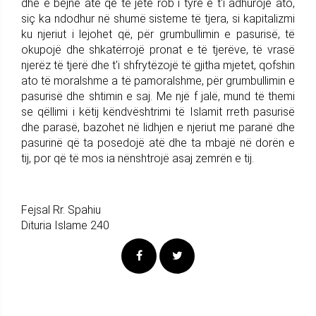
dhe e bëjnë atë që të jetë rob i tyre e t'i adhurojë ato,
siç ka ndodhur në shumë sisteme të tjera, si kapitalizmi
ku njeriut i lejohet që, për grumbullimin e pasurisë, të
okupojë dhe shkatërrojë pronat e të tjerëve, të vrasë
njerëz të tjerë dhe t'i shfrytëzojë të gjitha mjetet, qofshin
ato të moralshme a të pamoralshme, për grumbullimin e
pasurisë dhe shtimin e saj. Me një f jalë, mund të themi
se qëllimi i këtij këndvështrimi të Islamit rreth pasurisë
dhe parasë, bazohet në lidhjen e njeriut me paranë dhe
pasurinë që ta posedojë atë dhe ta mbajë në dorën e
tij, por që të mos ia nënshtrojë asaj zemrën e tij.
Fejsal Rr. Spahiu
Dituria Islame 240