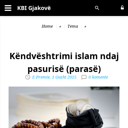
KBI Gjakovë
Kërko
Home
»
Tema
»
Këndvështrimi islam ndaj
pasurisë (parasë)
E Premte, 1 Gusht 2025
0 komente