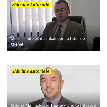
Shkrime Autoriale
Morali i mirë është shkak për t’u futur në
Xhenet
Shkrime Autoriale
Kriteret Minimale për Therje/Prerje të shtazëve