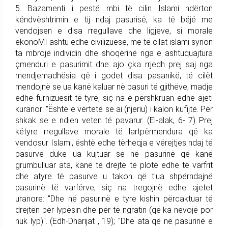
5. Bazamenti i pestë mbi të cilin Islami ndërton
këndvështrimin e tij ndaj pasurisë, ka të bëjë me
vendojsen e disa rregullave dhe ligjeve, si morale
ekonoMI ashtu edhe civilizuese, me të cilat islami synon
ta mbrojë individin dhe shoqërinë nga e ashtuquajtura
çmenduri e pasurimit dhe ajo çka rrjedh prej saj nga
mendjemadhësia që i godet disa pasanikë, të cilët
mendojnë se ua kanë kaluar në pasuri të gjithëve, madje
edhe furnizuesit të tyre, siç na e përshkruan edhe ajeti
kuranor: "Është e vërtetë se ai (njeriu) i kalon kufijtë. Për
shkak se e ndien veten të pavarur. (El-alak, 6- 7) Prej
këtyre rregullave morale të lartpërmendura që ka
vendosur Islami, është edhe tërheqja e vërejtjes ndaj të
pasurve duke ua kujtuar se në pasurinë që kanë
grumbulluar ata, kanë të drejtë të plotë edhe të varfrit
dhe atyre të pasurve u takon që t'ua shpërndajnë
pasurinë të varfërve, siç na tregojnë edhe ajetet
uranore: "Dhe në pasurinë e tyre kishin përcaktuar të
drejtën për lypësin dhe për të ngratin (që ka nevojë por
nuk lyp)". (Edh-Dharijat , 19); "Dhe ata që në pasurinë e