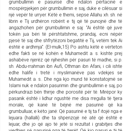
grumbullimin e pasurisë dhe ndalon përtacinë e
mospërpjekjen për grumbullimin e saj, duke e cilësuar si
një vepër të urryer. Këtë e themi, sepse Allahu xh. sh. në
librin e Tij urdhëron robërit e tij që të punojnë dhe të
angazhohen për grumbullimin e saj: "Ai është që juve
tokën jua bëri të përshtatshme, prandaj, ecni nëpër
pjesë të saj dhe shfrytëzoni begatitë e Tij, vetëm tek Ai
është e ardhmja". (El-mulk,15) Po ashtu këtë e vërteton
edhe fakti se në kohën e Muhamedit a. s. kishte prej
ashabëve njerëz që njiheshin për pasuri të madhe, si p.
sh. Abdu-rrahman ibn Aufi, Othman ibn Afani, i cili ishte
edhe halife i tretë i myslimanëve pas vdekjes se
Muhamedit a. s.. Dhe nga kjo mund të konstatojmë se
Islami nuk e ndalon pasurimin dhe grumbullimin e saj, po
përkundrazi bën thirrje dhe porositë për të. Mirëpor ky
pasanik është i lidhur ngushtë me disa rregulla të tjera
morale, që kanë të bëjnë me pasurinë që ka
grumbulluar, e këto janë: Që pasurinë e tij ta f itojë nga e
lejuara (hallalli) dhe ta shpenzojë në atë që është e
lejuar, dhe jo që ajo të jetë si rezultat i grabitjes dhe
vjedhjes së pasurisë nga të tjerët. Që kjo pasuri e tij të