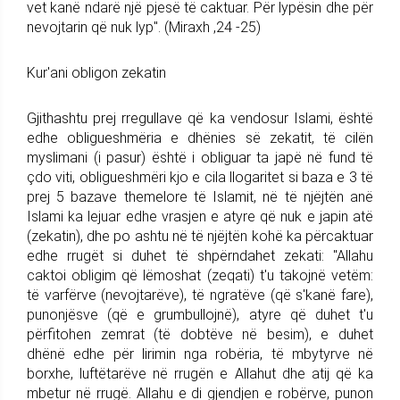
vet kanë ndarë një pjesë të caktuar. Për lypësin dhe për
nevojtarin që nuk lyp". (Miraxh ,24 -25)
Kur'ani obligon zekatin
Gjithashtu prej rregullave që ka vendosur Islami, është
edhe obligueshmëria e dhënies së zekatit, të cilën
myslimani (i pasur) është i obliguar ta japë në fund të
çdo viti, obligueshmëri kjo e cila llogaritet si baza e 3 të
prej 5 bazave themelore të Islamit, në të njëjtën anë
Islami ka lejuar edhe vrasjen e atyre që nuk e japin atë
(zekatin), dhe po ashtu në të njëjtën kohë ka përcaktuar
edhe rrugët si duhet të shpërndahet zekati: "Allahu
caktoi obligim që lëmoshat (zeqati) t'u takojnë vetëm:
të varfërve (nevojtarëve), të ngratëve (që s'kanë fare),
punonjësve (që e grumbullojnë), atyre që duhet t'u
përfitohen zemrat (të dobtëve në besim), e duhet
dhënë edhe për lirimin nga robëria, të mbytyrve në
borxhe, luftëtarëve në rrugën e Allahut dhe atij që ka
mbetur në rrugë. Allahu e di gjendjen e robërve, punon