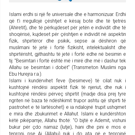
Islami erdhi si një fe universale dhe e harmonizuar. Erdhi
që t'i rregullojë çështjet e kësaj bote dhe të tjetrës
(Ahiretit), dhe të përkujdeset për jetën e individit dhe të
shoqërisë, kujdeset për çështjen e individit në aspektin
fizik, shpirtëror dhe psikik, sepse ai dëshiron që
muslimani të jetë i fortë fizikisht, intelektualisht dhe
shpirtërisht, gjithashtu të jetë i fortë edhe në besimin e
tij: "Besimtari i fortë është më i mirë dhe më i dashur tek
Allahu se besimtari i dobët" (Transmeton Muslimi nga
Ebu Hurejra r.a.).
Islami i kundërvihet feve (besimeve) të cilat nuk i
kushtojnë rëndësi aspektit fizik të njeriut, dhe nuk i
kushtojnë rëndësi përveç shpirtit (madje disa prej tyre
ngriten në baza të ndëshkimit trupor ashtu që shpirti të
pastrohet e të lartësohet) e ia ndalojnë trupit ushqimet
e mira dhe zbukurimet e Allahut. Islami e kundërshton
këtë pikëpamje, Allahu thotë: "O bijtë e Ademit, vishuni
bukur për çdo namaz (lutje), hani dhe pini e mos e
teproni, pse Ai (Allahu) nuk i do ata që e teprojnë