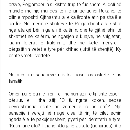
arsye, Pejgamberi a.s. kishte trup të fuqishëm. Ai doli në
mundje me një mundës të njohur që quhej Rukane, të
cilin e mposhti. Gjithashtu, ai e kalëronte atin pa shalë e
pa fre. Në mesin e shokëve të Pejgamberit a.s. kishte
nga ata që bënin gara në kalërim, dhe të gjithë ishin të
shkathët në kalërim, në ngasjen e kuajve, në shigjetari,
luanin lojërat e kalërimit, dhe në këtë mënyrë i
përgatitnin vetët e tyre për xhihad (luftë të shenjtë). Ky
është ymeti i vërtetë.
Në mesin e sahabëve nuk ka pasur as asketë e as
fanatik
Omeri r.a. e pa një njeri i cili në namazin e tij ishte tepër i
përulur, e i tha atij: "O ti, ngrite kokën, sepse
devotshmëria është në zemër e jo në qafë". Një
sahabije i vërejti në rrugë disa të rinj të cilët ecnin
ngadalë e të pakujdesshëm, pyeti për identitetin e tyre:
"Kush janë ata? I thanë: Ata janë asketë (adhurues). Ajo