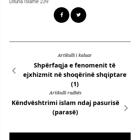
Dituria Islame 239
Artikulli i kaluar
Shpërfaqja e fenomenit të
ejxhizmit në shoqërinë shqiptare
(1)
Artikulli radhës
Këndvështrimi islam ndaj pasurisë
(parasë)