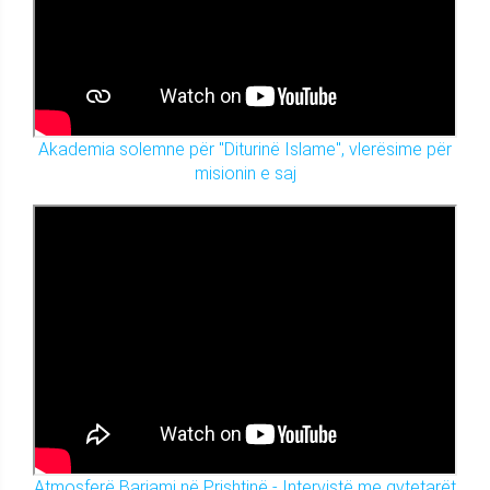
Akademia solemne për "Diturinë Islame", vlerësime për
misionin e saj
Atmosferë Barjami në Prishtinë - Intervistë me qytetarët