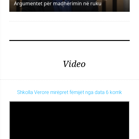
Argumentet për madhërimin në ruku
Video
Shkolla Verore mirëpret fëmijët nga data 6 korrik