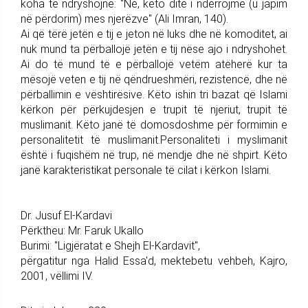
koha të ndryshojnë: "Ne, këto ditë i ndërrojmë (u japim
në përdorim) mes njerëzve" (Ali Imran, 140).
Ai që tërë jetën e tij e jeton në luks dhe në komoditet, ai
nuk mund ta përballojë jetën e tij nëse ajo i ndryshohet.
Ai do të mund të e përballojë vetëm atëherë kur ta
mësojë veten e tij në qëndrueshmëri, rezistencë, dhe në
përballimin e vështirësive. Këto ishin tri bazat që Islami
kërkon për përkujdesjen e trupit të njeriut, trupit të
muslimanit. Këto janë të domosdoshme për formimin e
personalitetit të muslimanit.Personaliteti i myslimanit
është i fuqishëm në trup, në mendje dhe në shpirt. Këto
janë karakteristikat personale të cilat i kërkon Islami.
Dr. Jusuf El-Kardavi
Përktheu: Mr. Faruk Ukallo
Burimi: "Ligjëratat e Shejh El-Kardavit",
përgatitur nga Halid Essa'd, mektebetu vehbeh, Kajro,
2001, vëllimi IV.