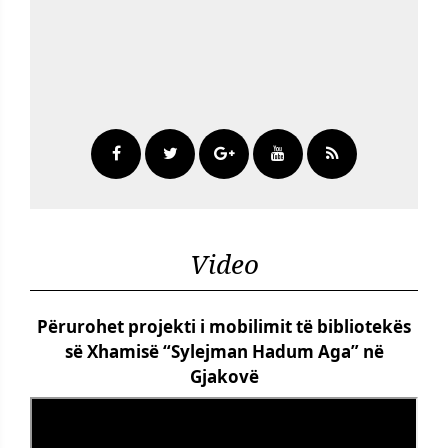
Video
Përurohet projekti i mobilimit të bibliotekës
së Xhamisë “Sylejman Hadum Aga” në
Gjakovë