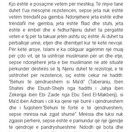
Kjo është e posaçme vetëm për meshkuj. Të rinjve tanë
duhet t'ua mësojmë rezistencën, sepse jeta nuk është
vetëm trëndafil pa gjemba. Ndonjëherë jeta është edhe
trëndafil me gjemba, jeta është fllad dhe stuhi, jeta
është e ëmbël dhe e hidhur.Njeriu duhet ta përgatitë
veten e tij për ta takuar jetën ashtu siç është. Ai duhet ta
përballojë urinë, etjen dhe dhembjet kur të ketë nevojë.
Për këtë arsye, Islami e ka obliguar agjërimin një muaj
për çdo vit, që ta ushtrojë muslimanin për uri dhe etje,
sepse ndonjëherë jeta e bie muslimanin në atë situatë
përkundër dëshirës së tij. Njeriu duhet të rezistojë, e të
ushtrohet për rezistencë, siç është cekur në hadith:
"Bëhuni të qëndrueshëm si Ma'di" (Taberaniu, Ibën
Shahini dhe Ebush-Shejhi nga hadithi i Jahja ibën
Zekerijja ibën Ebi Zaide nga Ebu Seid El-Makberij), si
Ma'd ibën Adnani i cili ka qenë një burrë i qëndrueshëm
dhe i fuqishëm."Bëhuni të fortë e të qëndrueshëm,
sepse mirësia nuk zgjat shumë". Mirësia dhe luksi nuk
zgjasin përherë, sepse është e pamundur që një gjendje
të qëndrojë e pandryshueshme. Ndodh që bota dhe