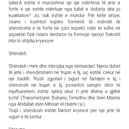
tullat.A është e mundshme që një ndërtesë të jetë e
fortë e që është ndërtuar nga tullat e dobëta dhe jo
kualitative? Jo, nuk është e mundur. Për këtë arsye,
Islami i kushton kujdes formimit të individit të
shëndoshë e të fortë në çdo aspekt, ndër të edhe në
aspektin fizik.Islami dëshiron ta formojë njeriun fizikisht
mbi tri shtylla kryesore:
Shëndeti
Shëndeti i mirë dhe mbrojtja nga sëmundjet. Njeriu duhet
të jetë i shëndetshëm në trupin e tij, siç është cekur në
një hadith: "Kush zgjohet i sigurt në familjen e tij, i
shëndosh në trupin e tij, posedon ushqim ditor të
mjaftueshëm, është njëlloj sikur t'i jetë dhënë e gjithë
bota" (Transmetojnë: Buhariu, Tirmidhiu dhe Ibën Maxhe
nga Abdullah ibën Mihsan el-Hatmi r.a.).
Trupi i shëndosh është faktori kryesor për një jetë të
sigurt e të lumtur.