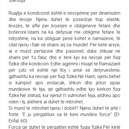
Stërvitja
Ruajtja e kondicionit është e nevojshme për dinamizëm
dhe lëvizje. Njeriu duhet të posedojë trup elastik,
lëvizës, të aftë për kryerjen e obligimeve fetare dhe
botërore.Islami na ka detyruar me obligime fetare të
ndryshme, na ka obliguar pesë kohët e namazeve, të
cilat njeriu i falë në xhami aq sa mundet. Për këtë arsye,
ai e mund përtacinë dhe pasionet, duke shkuar në
xhami për t'u falur, dhe e tërë kjo ka nevojë për fuqi
fizike dhe kondicion. Edhe agjërimi i muajit të Ramazanit
për çdo vit është një lloj i urisë së detyrueshme,
gjithashtu ka nevojë për fuqi fizike.Në Haxh, njeriu bëhet
si kampist apo endacak, shkon dhe jeton sipas
mundësive të tija, që gjithashtu edhe kjo kërkon fuqi
fizike.Në xhihad, kur njeriut t'i sulmohet feja, atdheu apo
nderi i tij, atëherë ai duhet të mbrohet.
Si mund të mbrohet njeriu i dobët? Njeriu duhet të jetë i
fortë: "E ju përgatituni sa të keni mundësi force" (El-
Enfal, 60).
Forca që duhet të përgatitet është fuqia fizike.Për këtë