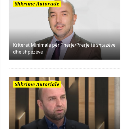
Shkrime Autoriale
Kriteret Minimale për Therje/Prerje të shtazëve
dhe shpezëve
Shkrime Autoriale