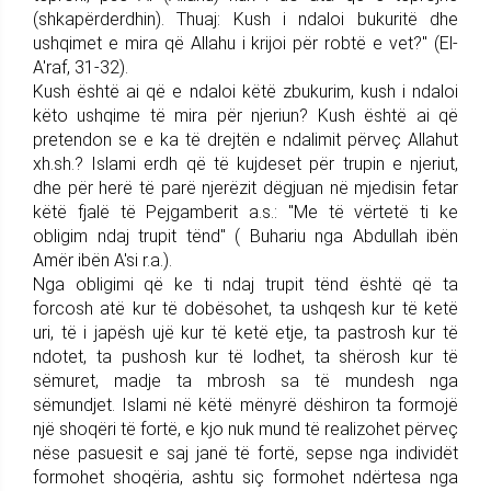
(shkapërderdhin). Thuaj: Kush i ndaloi bukuritë dhe
ushqimet e mira që Allahu i krijoi për robtë e vet?" (El-
A'raf, 31-32).
Kush është ai që e ndaloi këtë zbukurim, kush i ndaloi
këto ushqime të mira për njeriun? Kush është ai që
pretendon se e ka të drejtën e ndalimit përveç Allahut
xh.sh.? Islami erdh që të kujdeset për trupin e njeriut,
dhe për herë të parë njerëzit dëgjuan në mjedisin fetar
këtë fjalë të Pejgamberit a.s.: "Me të vërtetë ti ke
obligim ndaj trupit tënd" ( Buhariu nga Abdullah ibën
Amër ibën A'si r.a.).
Nga obligimi që ke ti ndaj trupit tënd është që ta
forcosh atë kur të dobësohet, ta ushqesh kur të ketë
uri, të i japësh ujë kur të ketë etje, ta pastrosh kur të
ndotet, ta pushosh kur të lodhet, ta shërosh kur të
sëmuret, madje ta mbrosh sa të mundesh nga
sëmundjet. Islami në këtë mënyrë dëshiron ta formojë
një shoqëri të fortë, e kjo nuk mund të realizohet përveç
nëse pasuesit e saj janë të fortë, sepse nga individët
formohet shoqëria, ashtu siç formohet ndërtesa nga