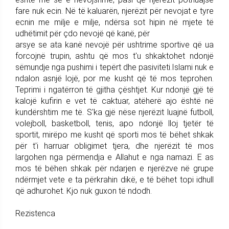
fare nuk ecin. Në të kaluarën, njerëzit për nevojat e tyre
ecnin me milje e milje, ndërsa sot hipin në mjete të
udhëtimit për çdo nevojë që kanë, për
arsye se ata kanë nevojë për ushtrime sportive që ua
forcojnë trupin, ashtu që mos t'u shkaktohet ndonjë
sëmundje nga pushimi i tepërt dhe pasiviteti.Islami nuk e
ndalon asnjë lojë, por me kusht që të mos teprohen.
Teprimi i ngatërron të gjitha çështjet. Kur ndonjë gjë të
kalojë kufirin e vet të caktuar, atëherë ajo është në
kundërshtim me të. S'ka gjë nëse njerëzit luajnë futboll,
volejboll, basketboll, tenis, apo ndonjë lloj tjetër të
sportit, mirëpo me kusht që sporti mos të bëhet shkak
për t'i harruar obligimet tjera, dhe njerëzit të mos
largohen nga përmendja e Allahut e nga namazi. E as
mos të bëhen shkak për ndarjen e njerëzve në grupe
ndërmjet vete e ta përkrahin dikë, e të bëhet topi idhull
që adhurohet. Kjo nuk guxon të ndodh.
Rezistenca