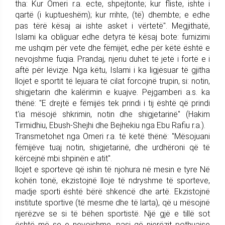
tha: Kur Omeri r.a. ecte, shpejtonte; kur fliste, ishte i
qartë (i kuptueshëm); kur rrihte, (të) dhembte; e edhe
pas tërë kësaj ai ishte asket i vërtetë". Megjithatë,
Islami ka obliguar edhe detyra të kësaj bote: furnizimi
me ushqim për vete dhe fëmijët, edhe për këtë është e
nevojshme fuqia. Prandaj, njeriu duhet të jetë i fortë e i
aftë për lëvizje. Nga këtu, Islami i ka ligjësuar të gjitha
llojet e sportit të lejuara të cilat forcojnë trupin, si: notin,
shigjetarin dhe kalërimin e kuajve. Pejgamberi a.s. ka
thënë: "E drejtë e fëmijës tek prindi i tij është që prindi
t'ia mësojë shkrimin, notin dhe shigjetarinë" (Hakim
Tirmidhiu, Ebush-Shejhi dhe Bejhekiu nga Ebu Rafiu r.a.).
Transmetohet nga Omeri r.a. të ketë thënë: "Mësojuani
fëmijëve tuaj notin, shigjetarinë, dhe urdhëroni që të
kërcejnë mbi shpinën e atit".
llojet e sporteve që ishin të njohura në mesin e tyre Në
kohën tonë, ekzistojnë lloje të ndryshme të sporteve,
madje sporti është bërë shkencë dhe artë. Ekzistojnë
institute sportive (të mesme dhe të larta), që u mësojnë
njerëzve se si të bëhen sportistë. Një gjë e tillë sot
është më se e nevojshme, pasi që njerëzit pothuajse