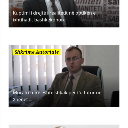
Kuptimi i drejtë i realitetit në optikën e
ixhtihadit bashkëkohorë
Shkrime Autoriale
Morali i mirë është shkak për t’u futur në
Xhenet