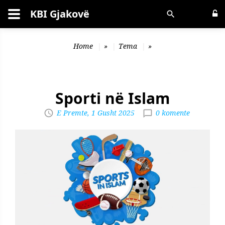
KBI Gjakovë
Kërko
Home
»
Tema
»
Sporti në Islam
E Premte, 1 Gusht 2025
0 komente