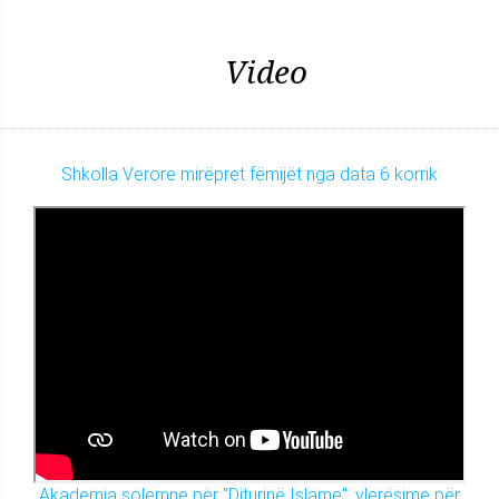
Video
Shkolla Verore mirëpret fëmijët nga data 6 korrik
Akademia solemne për "Diturinë Islame", vlerësime për