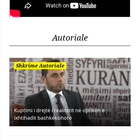
Autoriale
Shkrime Autoriale
Kuptimi i drejtë i realitetit në optikën e
ixhtihadit bashkëkohorë