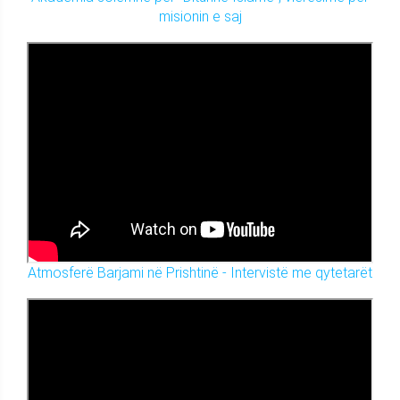
misionin e saj
Atmosferë Barjami në Prishtinë - Intervistë me qytetarët