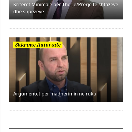
Kriteret Minimale për Therje/Prerje të shtazëve
dhe shpezëve
Shkrime Autoriale
Argumentet për madhërimin në ruku