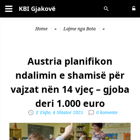
KBI Gjakovë
Kërko
Home
»
Lajme nga Bota
»
Austria planifikon
ndalimin e shamisë për
vajzat nën 14 vjeç – gjoba
deri 1.000 euro
E Enjte, 4 Shtator 2025
0 komente