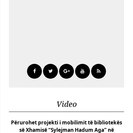
Video
Përurohet projekti i mobilimit të bibliotekës
së Xhamisë “Sylejman Hadum Aga” në