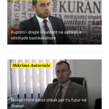
Kuptimi i drejtë i realitetit në optikën e
ixhtihadit bashkëkohorë
Shkrime Autoriale
Morali i mirë është shkak për t’u futur në
Xhenet