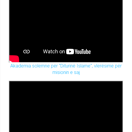
Akademia solemne për "Diturinë Islame", vlerësime për
misionin e saj