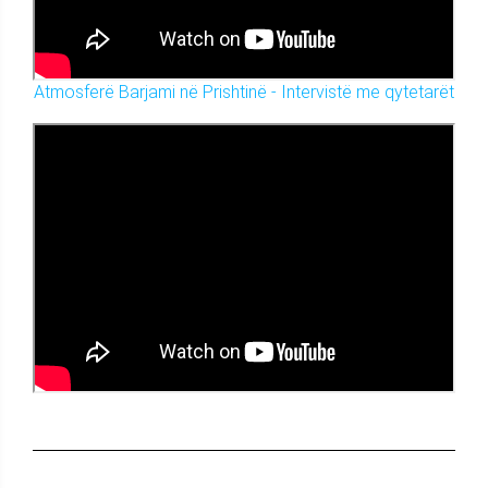
Atmosferë Barjami në Prishtinë - Intervistë me qytetarët