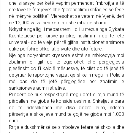
dhe si arsye për këtë veprim përmendet "mbrojtja e të
drejtave të fëmijëve" dhe "parandalimi i shfaqjes së fesë
në mënyrë politike". Vlerësohet se vetëm në Vjenë, deri
në 12,000 vajza nën këtë moshë mbajnë shami.
Ndryshe nga ligji i mëparshëm, i cili u rrëzua nga Gjykata
Kushtetuese për arsye juridike, ndalimi i ri do të jetë
universal - do të vlejë për të gjitha institucionet arsimore
duke përfshirë shkollat private dhe ato fetare.
Një nga ndryshimet kryesore është se mbikëqyrja mbi
zbatimin e ligjit do të zgjerohet, dhe përgjegjësia
pjesërisht do t'i kalojë mësuesve, të cilët do të jenë të
detyruar të raportojnë vajzat që shkelin rregullin. Policia
më pas do të jetë përgjegjëse për zbatimin e
sanksioneve administrative.
Prindërit që nuk respektojnë rregulloret e reja mund të
përballen me gjoba të konsiderueshme. Shkeljet e para
do të ndëshkohen me disa qindra euro, ndërsa
përsëritja e shkeljeve mund të çojë në gjoba mbi 1.000
euro.
Rritja e dukshmërisë së simboleve fetare në shkolla dhe