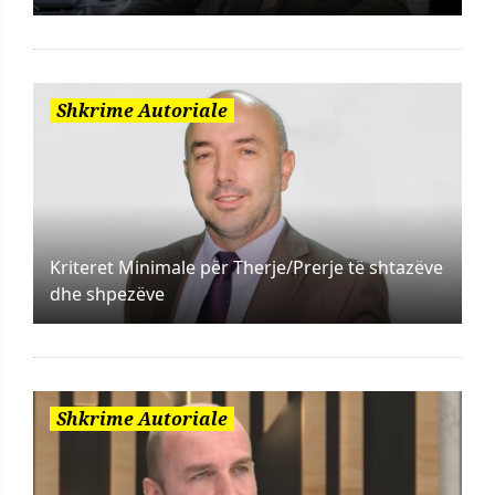
Shkrime Autoriale
Kriteret Minimale për Therje/Prerje të shtazëve
dhe shpezëve
Shkrime Autoriale