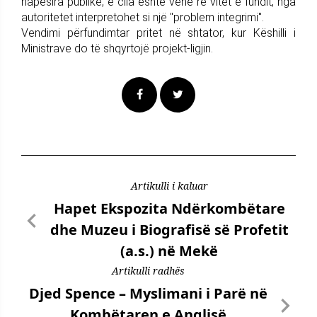
hapësira publike, e cila është vënë re vitet e fundit, nga
autoritetet interpretohet si një "problem integrimi".
Vendimi përfundimtar pritet në shtator, kur Këshilli i
Ministrave do të shqyrtojë projekt-ligjin.
Artikulli i kaluar
Hapet Ekspozita Ndërkombëtare
dhe Muzeu i Biografisë së Profetit
(a.s.) në Mekë
Artikulli radhës
Djed Spence – Myslimani i Parë në
Kombëtaren e Anglisë