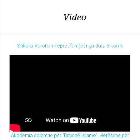
Video
Shkolla Verore mirëpret fëmijët nga data 6 korrik
Akademia solemne për "Diturinë Islame", vlerësime për