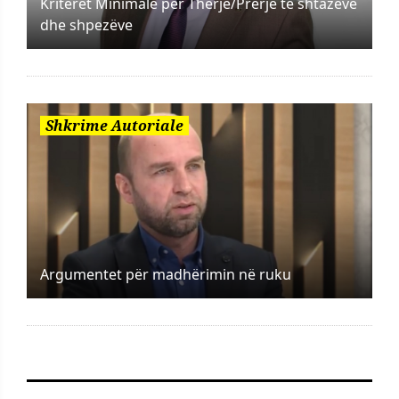
Kriteret Minimale për Therje/Prerje të shtazëve
dhe shpezëve
Shkrime Autoriale
Argumentet për madhërimin në ruku