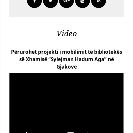
Video
Përurohet projekti i mobilimit të bibliotekës
së Xhamisë “Sylejman Hadum Aga” në
Gjakovë