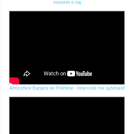
misionin e saj
Atmosferë Barjami në Prishtinë - Intervistë me qytetarët