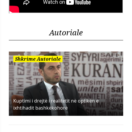
Autoriale
Shkrime Autoriale
Kuptimi i drejtë i realitetit në optikën e
ixhtihadit bashkëkohorë