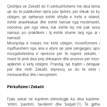
Çështjes së Zekatit do t'i përkushtohemi me disa tema
që do të publikohen njëra pas tjetrës, për shkak se ky
obligim, që njëherazi është shtylla e tretë e islamit,
është anashkaluar dhe është harruar nga myslimanët,
ndonëse, për nga vlera, nuk është hiç më pak sesa
namazi, po praktikimi i tij është shumë larg nga ai i
namazit.
Mosnjohja e masës me këtë obligim, mosinformimi i
mjaftueshëm nga ana e atyre që janë përgjegjës, apo
mosgatishmëria e njerëzve për të nxjerrë zekatin, -
mund të jenë disa prej shkaqeve dhe arsyeve për mos-
aplikimin e këtij obligimi. Prandaj, një trajtim i detajuar
për dhe rreth Zekatit, shpresoj se do të ishte i
mirëseardhur dhe i nevojshëm.
Përkufizimi i Zekatit
Fjala zekat në kuptimin etimologjik ka disa kuptime:
'shtim', 'pastrim', 'lavdërim' dhe 'begati'.(1) Të gjitha