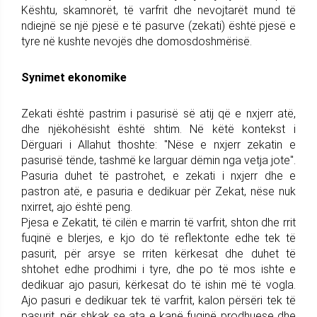
Kështu, skamnorët, të varfrit dhe nevojtarët mund të
ndiejnë se një pjesë e të pasurve (zekati) është pjesë e
tyre në kushte nevojës dhe domosdoshmërisë.
Synimet ekonomike
Zekati është pastrim i pasurisë së atij që e nxjerr atë,
dhe njëkohësisht është shtim. Në këtë kontekst i
Dërguari i Allahut thoshte: "Nëse e nxjerr zekatin e
pasurisë tënde, tashmë ke larguar dëmin nga vetja jote".
Pasuria duhet të pastrohet, e zekati i nxjerr dhe e
pastron atë, e pasuria e dedikuar për Zekat, nëse nuk
nxirret, ajo është peng.
Pjesa e Zekatit, të cilën e marrin të varfrit, shton dhe rrit
fuqinë e blerjes, e kjo do të reflektonte edhe tek të
pasurit, për arsye se rriten kërkesat dhe duhet të
shtohet edhe prodhimi i tyre, dhe po të mos ishte e
dedikuar ajo pasuri, kërkesat do të ishin më të vogla.
Ajo pasuri e dedikuar tek të varfrit, kalon përsëri tek të
pasurit, për shkak se ata e kanë fuqinë prodhuese dhe