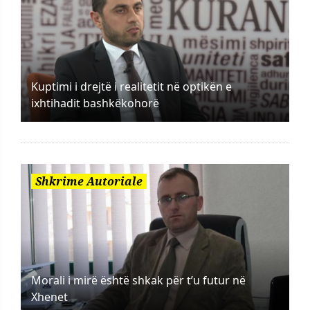
Kuptimi i drejtë i realitetit në optikën e
ixhtihadit bashkëkohorë
Shkrime Autoriale
Morali i mirë është shkak për t’u futur në
Xhenet