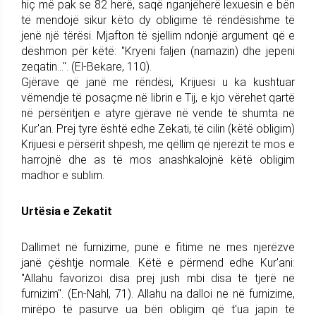
hiç më pak se 82 herë, saqë nganjëherë lexuesin e bën
të mendojë sikur këto dy obligime të rëndësishme të
jenë një tërësi. Mjafton të sjellim ndonjë argument që e
dëshmon për këtë: "Kryeni faljen (namazin) dhe jepeni
zeqatin...". (El-Bekare, 110).
Gjërave që janë me rëndësi, Krijuesi u ka kushtuar
vëmendje të posaçme në librin e Tij, e kjo vërehet qartë
në përsëritjen e atyre gjërave në vende të shumta në
Kur'an. Prej tyre është edhe Zekati, të cilin (këtë obligim)
Krijuesi e përsërit shpesh, me qëllim që njerëzit të mos e
harrojnë dhe as të mos anashkalojnë këtë obligim
madhor e sublim.
Urtësia e Zekatit
Dallimet në furnizime, punë e fitime në mes njerëzve
janë çështje normale. Këtë e përmend edhe Kur'ani:
"Allahu favorizoi disa prej jush mbi disa të tjerë në
furnizim". (En-Nahl, 71). Allahu na dalloi ne në furnizime,
mirëpo të pasurve ua bëri obligim që t'ua japin të