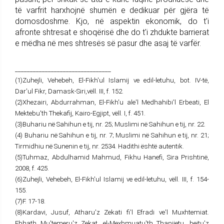
të varfrit harxhojnë shumën e dedikuar për gjëra të
domosdoshme. Kjo, në aspektin ekonomik, do t'i
afronte shtresat e shoqërisë dhe do t'i zhdukte barrierat
e mëdha në mes shtresës së pasur dhe asaj të varfër.
________________________________
(1)Zuhejli, Vehebeh, El-Fikh'ul Islamij ve edil-letuhu, bot. IV-të,
Dar'ul Fikr, Damask-Siri,vëll. III, f. 152.
(2)Xhezairi, Abdurrahman, El-Fikh'u ale'l Medhahibi'l Erbeati, El
Mektebu'th Thekafij, Kairo-Egjipt, vëll. I, f. 451.
(3)Buhariu në Sahihun e tij, nr. 25; Muslimi në Sahihun e tij, nr. 22.
(4) Buhariu në Sahihun e tij, nr. 7; Muslimi në Sahihun e tij, nr. 21;
Tirmidhiu në Sunenin e tij, nr. 2534. Hadithi është autentik.
(5)Tuhmaz, Abdulhamid Mahmud, Fikhu Hanefi, Sira Prishtinë,
2008, f. 425.
(6)Zuhejli, Vehebeh, El-Fikh'ul Islamij ve edil-letuhu, vëll. III, f. 154-
155.
(7)F. 17-18.
(8)Kardavi, Jusuf, Atharu'z Zekati fi'l Efradi ve'l Muxhtemiat.
Ebhath Mu'temeru'z Zekat, el-Mexhmuatu'th Thanijetu, bejtu'z