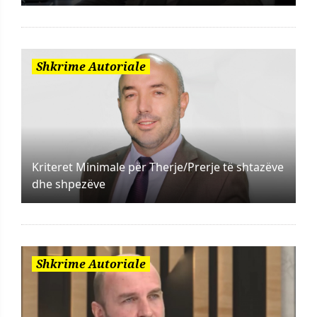
Shkrime Autoriale
Kriteret Minimale për Therje/Prerje të shtazëve
dhe shpezëve
Shkrime Autoriale