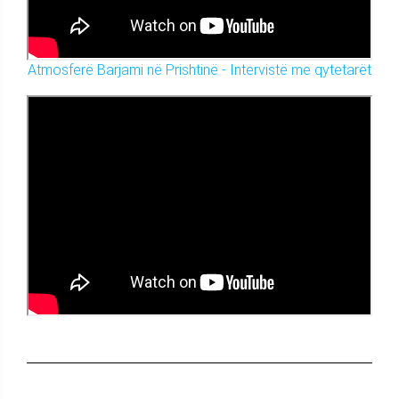
Atmosferë Barjami në Prishtinë - Intervistë me qytetarët