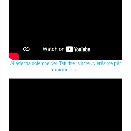
Akademia solemne për "Diturinë Islame", vlerësime për
misionin e saj