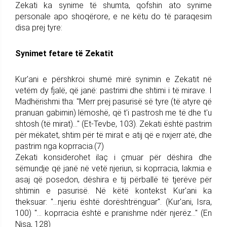
Zekati ka synime të shumta, qofshin ato synime
personale apo shoqërore, e ne këtu do të paraqesim
disa prej tyre:
Synimet fetare të Zekatit
Kur'ani e përshkroi shumë mirë synimin e Zekatit në
vetëm dy fjalë, që janë: pastrimi dhe shtimi i të mirave. I
Madhërishmi tha: "Merr prej pasurisë së tyre (të atyre që
pranuan gabimin) lëmoshë, që t'i pastrosh me të dhe t'u
shtosh (të mirat)..." (Et-Tevbe, 103). Zekati është pastrim
për mëkatet, shtim për të mirat e atij që e nxjerr atë, dhe
pastrim nga koprracia.(7)
Zekati konsiderohet ilaç i çmuar për dëshira dhe
sëmundje që janë në vetë njeriun, si koprracia, lakmia e
asaj që posedon, dëshira e tij përballë të tjerëve për
shtimin e pasurisë. Në këtë kontekst Kur'ani ka
theksuar: "...njeriu është dorështrënguar". (Kur'ani, Isra,
100) "... koprracia është e pranishme ndër njerëz..." (En
Nisa, 128)