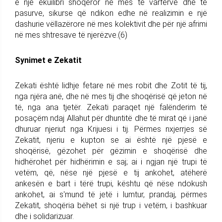
e një ekuilibri shoqëror në mes të varfërve dhe të
pasurve, sikurse që ndikon edhe në realizimin e një
dashurie vëllazërore në mes kolektivit dhe për një afrimi
në mes shtresave të njerëzve.(6)
Synimet e Zekatit
Zekati është lidhje fetare në mes robit dhe Zotit të tij,
nga njëra anë, dhe në mes tij dhe shoqërisë që jeton në
të, nga ana tjetër. Zekati paraqet një falënderim të
posaçëm ndaj Allahut për dhuntitë dhe të mirat që i janë
dhuruar njeriut nga Krijuesi i tij. Përmes nxjerrjes së
Zekatit, njeriu e kupton se ai është një pjesë e
shoqërisë, gëzohet për gëzimin e shoqërisë dhe
hidhërohet për hidhërimin e saj; ai i ngjan një trupi të
vetëm, që, nëse një pjesë e tij ankohet, atëherë
ankesën e bart i tërë trupi, kështu që nëse ndokush
ankohet, ai s'mund të jetë i lumtur, prandaj, përmes
Zekatit, shoqëria bëhet si një trup i vetëm, i bashkuar
dhe i solidarizuar.