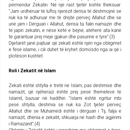
përmendur Zekatin. Në një rast tjetër kishte theksuar:
"Jam urdhëruar të luftoj njerëzit derisa të dëshmojnë se
nuk ka të adhuruar me të drejtë përveç Allahut dhe se
unë jam i Dërguari i Allahut, derisa ta falin namazin dhe
të japin zekatin, e nëse këtë e bëjnë, atëherë ata kanë
të garantuar prej meje gjakun dhe pasurinë e tyre".(3)
Dijetarët janë pajtuar që zekati është njëri nga obligimet
e fesë islame, i cili duhet të kryhet domosdo nga ai që i
plotëson kushtet.
Roli i Zekatit në Islam
Zekati është shtylla e tretë në Islam, pas dëshmisë dhe
namazit, që njëherazi është prej pesë themeleve të
Islamit, bazuar në hadithin: "Islami është ngritur mbi
pesë shtylla; dëshmia se nuk ka Zot tjetër përveç
Allahut dhe se Muhamedi është i dërguari i Tij, falja e
namazit, dhënia e zekatit, shkuarja në haxh dhe agjërimi
i Ramazanit".(4)