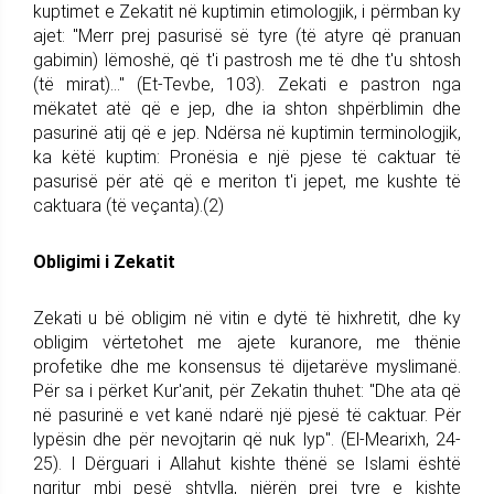
kuptimet e Zekatit në kuptimin etimologjik, i përmban ky
ajet: "Merr prej pasurisë së tyre (të atyre që pranuan
gabimin) lëmoshë, që t'i pastrosh me të dhe t'u shtosh
(të mirat)..." (Et-Tevbe, 103). Zekati e pastron nga
mëkatet atë që e jep, dhe ia shton shpërblimin dhe
pasurinë atij që e jep. Ndërsa në kuptimin terminologjik,
ka këtë kuptim: Pronësia e një pjese të caktuar të
pasurisë për atë që e meriton t'i jepet, me kushte të
caktuara (të veçanta).(2)
Obligimi i Zekatit
Zekati u bë obligim në vitin e dytë të hixhretit, dhe ky
obligim vërtetohet me ajete kuranore, me thënie
profetike dhe me konsensus të dijetarëve myslimanë.
Për sa i përket Kur'anit, për Zekatin thuhet: "Dhe ata që
në pasurinë e vet kanë ndarë një pjesë të caktuar. Për
lypësin dhe për nevojtarin që nuk lyp". (El-Mearixh, 24-
25). I Dërguari i Allahut kishte thënë se Islami është
ngritur mbi pesë shtylla, njërën prej tyre e kishte