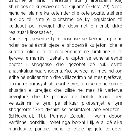
ushqime të mira, i vlerësuam ata (i lartësuam) ndaj
shumicës së krijesave që Ne krijuam". (El-Isra, 79). Nëse
njeriu në Islam e ka këtë nder dhe këtë pozitë, atëherë
nuk do të ishte e çuditshme që ky legjislacion të
kujdeset për nevojat dhe detyrimet e njeriut, duke
realizuar kërkesat e tij.
Kur e jep pjesën e tij të pasurisë së kërkuar, i pasuri
ndien se ai është pjesë e shoqërisë ku jeton, dhe e
kupton rolin e tij të rëndësishëm në lumturinë e të
tjerëve; e marrësi i zekatit e kupton se edhe ai është
anëtar i shoqërisë dhe gëzohet që nuk është
anashkaluar nga shoqëria. Kjo, përveç ndihmës, ndikon
edhe në solidarizimin dhe vëllazërimin në mes njerëzve,
pa marrë parasysh shtresat e tyre, sikurse që ndikon në
shuarjen e urrejtjes dhe zilisë në mes të varfërve
nevojtarë dhe të pasurve në bollëk. Islami bën
vëllazërimin e tyre, pa shikuar pikëpamjet e tyre
shoqërore: "S'ka dyshim se besimtarët janë vëllezër..."
(El-Huxhurat, 10). Përmes Zekatit, i varfri dëbon
varfërinë, borxhliu lirohet nga borxhi i tij, e ai që s'ka
mundësi të punojë, mund të jetojë një jetë të qetë.