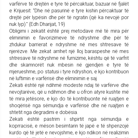
varfërve të drejtën e tyre të përcaktuar, bazuar në fjalët
e Krijuesit: "Dhe në pasurinë e tyre kishin përcaktuar të
drejtë për lypësin dhe për të ngratin (që ka nevojë por
nuk lyp)." (Edh Dharijat, 19)
Obligimi i zekatit është prej metodave më të mira për
eliminimin e favorizimeve të ndryshme dhe për të
zhdukur barrierat e ndryshme në mes shtresave të
njerëzve. Me zekat arrihet një lloj baraspeshe në mes
shtresave të ndryshme në furnizime, kështu që të varfrit
dhe skamnorët nuk mbesin në gjendjen e tyre të
mjerueshme, po statusi i tyre ndryshon, e kjo kontribuon
në luftimin e varfërisë dhe eliminimin e saj.
Zekati është një ndihmë modeste ndaj të varfërve dhe
nevojtarëve, që u ndihmon dhe u ofron atyre kushte më
të mira jetësore, e kjo do të kontribuonte në ruajtjen e
shoqërisë nga sëmundja e varfërisë dhe në ruajtjen e
shtetit nga degradimi e dobësia.
Zekati është pastrim i shpirtit nga sëmundja e
koprracisë, e mëson besimtarin të japë e të shpenzojë
kurdo që të jetë e nevojshme, e kjo ndikon në realizimin