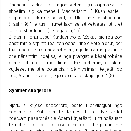
Dhënësi i Zekatit e largon veten nga koprracia në
shpëtim, siç ka thënë i Madhërishmi: "...Kush është i
ruajtur prej lakmisë së vet, të tillët janë të shpëtuar."
(Hashr, 9) "...e kush i ruhet lakmisë së vetvetes, të tillët
janë të shpëtuarit". (Et-Tegabun, 16).
Dijetari i njohur Jusuf Kardavi thotë: "Zekati, siç realizon
pastrimin e shpirtit, realizon edhe lirinë e vetë njeriut, për
faktin se ai e liron nga robërimi, nga lidhja me pasurinë
dhe nënshtrimi ndaj saj, e nga prangat e kësaj robërie
është lidhja e tij me dinarin dhe dërhemin, e Islami
kujdeset me tërë potencialin që myslimani të jetë rob
ndaj Allahut të vetëm, e jo rob ndaj diçkaje tjetër".(8)
Synimet shoqërore
Njeriu si krijesë shoqërore, është i privilegjuar nga
nderimet e Zotit për të. Krijuesi thotë: "Ne vërtet
nderuam pasardhësit e Ademit (njerëzit), u mundësuam
të udhëtojnë hipur në tokë e në det, i begatuam me