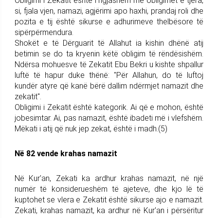
Obligimi i Zekatit është i ngjashëm me obligimet e tjera,
si, fjala vjen, namazi, agjërimi apo haxhi, prandaj roli dhe
pozita e tij është sikurse e adhurimeve thelbësore të
sipërpërmendura.
Shokët e të Dërguarit të Allahut ia kishin dhënë atij
betimin se do ta kryenin këtë obligim të rëndësishëm.
Ndërsa mohuesve të Zekatit Ebu Bekri u kishte shpallur
luftë të hapur duke thënë: "Për Allahun, do të luftoj
kundër atyre që kanë bërë dallim ndërmjet namazit dhe
zekatit".
Obligimi i Zekatit është kategorik. Ai që e mohon, është
jobesimtar. Ai, pas namazit, është ibadeti më i vlefshëm.
Mëkati i atij që nuk jep zekat, është i madh.(5)
Në 82 vende krahas namazit
Në Kur'an, Zekati ka ardhur krahas namazit, në një
numër të konsiderueshëm të ajeteve, dhe kjo lë të
kuptohet se vlera e Zekatit është sikurse ajo e namazit.
Zekati, krahas namazit, ka ardhur në Kur'an i përsëritur