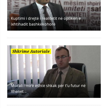
Kuptimi i drejtë i realitetit në optikën e
ixhtihadit bashkëkohorë
Shkrime Autoriale
Morali i mirë është shkak për t’u futur në
Xhenet