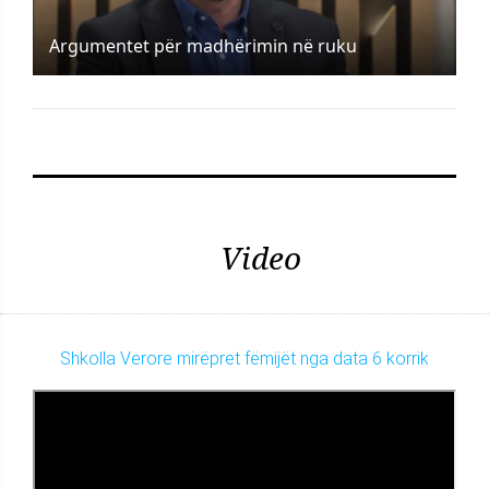
Argumentet për madhërimin në ruku
Video
Shkolla Verore mirëpret fëmijët nga data 6 korrik