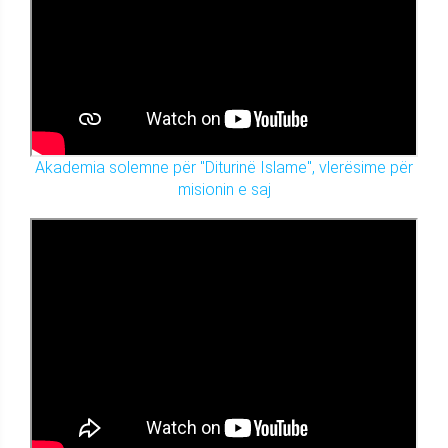
Akademia solemne për "Diturinë Islame", vlerësime për
misionin e saj