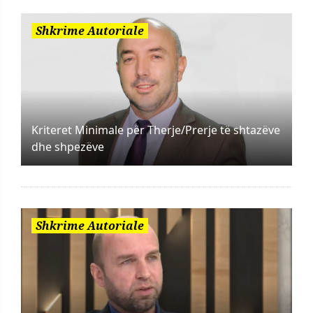
Shkrime Autoriale
Kriteret Minimale për Therje/Prerje të shtazëve
dhe shpezëve
Shkrime Autoriale