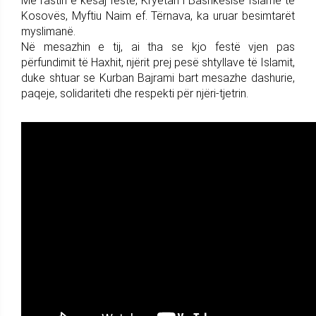
Me rastin e kësaj feste, Kryetari i Bashkësisë Islame të
Kosovës, Myftiu Naim ef. Tërnava, ka uruar besimtarët
myslimanë.
Në mesazhin e tij, ai tha se kjo festë vjen pas
përfundimit të Haxhit, njërit prej pesë shtyllave të Islamit,
duke shtuar se Kurban Bajrami bart mesazhe dashurie,
paqeje, solidariteti dhe respekti për njëri-tjetrin.