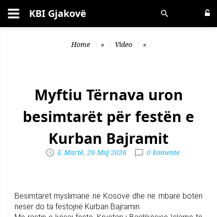
KBI Gjakovë
Kërko
Home
»
Video
»
Myftiu Tërnava uron
besimtarët për festën e
Kurban Bajramit
E Martë, 26 Maj 2026
0 komente
Besimtarët myslimanë në Kosovë dhe në mbarë botën
nesër do ta festojnë Kurban Bajramin.