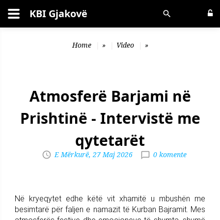
KBI Gjakovë
Kërko
Home
»
Video
»
Atmosferë Barjami në
Prishtinë - Intervistë me
qytetarët
E Mërkurë, 27 Maj 2026
0 komente
Në kryeqytet edhe këtë vit xhamitë u mbushën me
besimtarë për faljen e namazit të Kurban Bajramit. Mes