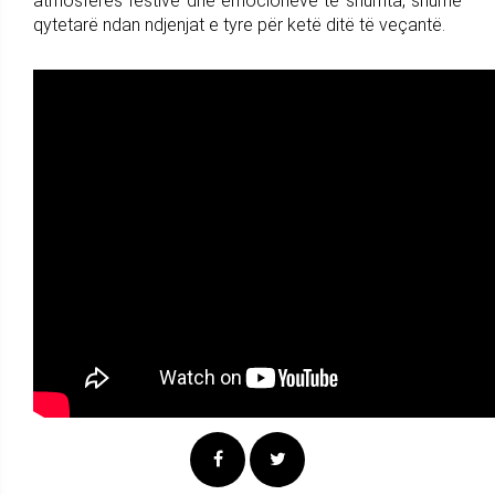
atmosferës festive dhe emocioneve të shumta, shumë
qytetarë ndan ndjenjat e tyre për ketë ditë të veçantë.