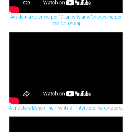
Akademia solemne për "Diturinë Islame", vlerësime për
misionin e saj
Atmosferë Barjami në Prishtinë - Intervistë me qytetarët