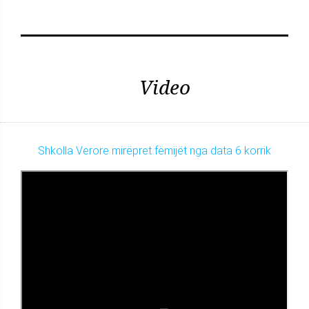
Video
Shkolla Verore mirëpret fëmijët nga data 6 korrik