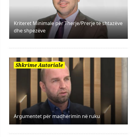
Kriteret Minimale për Therje/Prerje të shtazëve
dhe shpezëve
Shkrime Autoriale
Argumentet për madhërimin në ruku